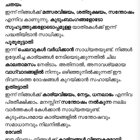
ചതയം
ഇന്ന് നിങ്ങൾക്ക്
മത്സരവിജയം, ശത്രുക്ഷയം, സന്തോഷം
എന്നിവ കാണുന്നു.
കുടുംബാംഗങ്ങളോടോ
സുഹൃത്തുക്കളോടൊപ്പമുള്ള
യാത്രകൾക്ക് ഇന്ന്
പദ്ധതിയിടാൻ സാധിക്കും.
പൂരൂരുട്ടാതി
ഇന്ന്
ചെലവുകൾ വർധിക്കാൻ
സാധ്യതയുണ്ട്. നിങ്ങൾ
ഉദ്ദേശിച്ച കാര്യങ്ങൾ നേടിയെടുക്കുന്നതിൽ ചില
കാലതാമസം
നേരിടാം. അതിനാൽ, അനാവശ്യമായ
വാഗ്വാദങ്ങളിൽ
നിന്നും ഒഴിഞ്ഞുനിൽക്കുന്നത് ഈ
ദിവസത്തെ ദോഷങ്ങൾ കുറയ്ക്കാൻ സഹായിക്കും.
ഉത്രട്ടാതി
ഇന്ന് നിങ്ങൾക്ക്
കാര്യവിജയം, നേട്ടം, ധനലാഭം
എന്നിവ
പ്രതീക്ഷിക്കാം. മനസ്സിന്
സന്തോഷം നൽകുന്ന
നല്ല
വാർത്തകൾ കേൾക്കാൻ സാധ്യതയുണ്ട്.
കുടുംബപരമായ കാര്യങ്ങളിൽ സന്തോഷവും
സമാധാനവും നിലനിൽക്കും.
രേവതി
ഈ ദിവസം നിങ്ങൾക്ക്
കാര്യങ്ങൾ വിജയകരമായി