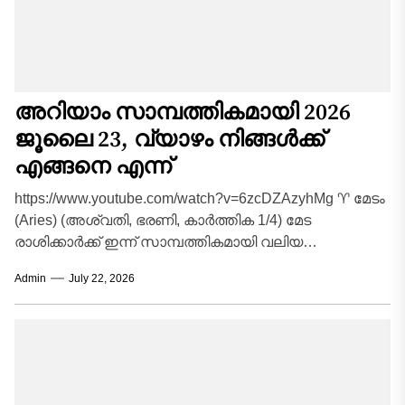
അറിയാം സാമ്പത്തികമായി 2026
ജൂലൈ 23, വ്യാഴം നിങ്ങൾക്ക്
എങ്ങനെ എന്ന്
https://www.youtube.com/watch?v=6zcDZAzyhMg ♈ മേടം
(Aries) (അശ്വതി, ഭരണി, കാർത്തിക 1/4) മേട
രാശിക്കാർക്ക് ഇന്ന് സാമ്പത്തികമായി വലിയ
മുന്നേറ്റത്തിന്റെ ദിനമാണ്. മുൻപ് നടത്തിയിട്ടുള്ള
Admin
July 22, 2026
നിക്ഷേപങ്ങളിൽ നിന്നോ കുടിശ്ശികയായി...