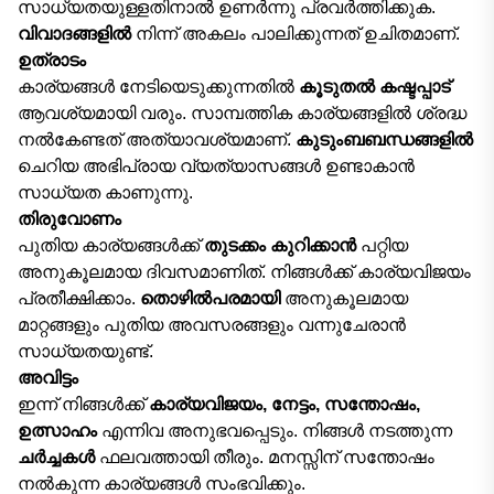
സാധ്യതയുള്ളതിനാൽ ഉണർന്നു പ്രവർത്തിക്കുക.
വിവാദങ്ങളിൽ
നിന്ന് അകലം പാലിക്കുന്നത് ഉചിതമാണ്.
ഉത്രാടം
കാര്യങ്ങൾ നേടിയെടുക്കുന്നതിൽ
കൂടുതൽ കഷ്ടപ്പാട്
ആവശ്യമായി വരും. സാമ്പത്തിക കാര്യങ്ങളിൽ ശ്രദ്ധ
നൽകേണ്ടത് അത്യാവശ്യമാണ്.
കുടുംബബന്ധങ്ങളിൽ
ചെറിയ അഭിപ്രായ വ്യത്യാസങ്ങൾ ഉണ്ടാകാൻ
സാധ്യത കാണുന്നു.
തിരുവോണം
പുതിയ കാര്യങ്ങൾക്ക്
തുടക്കം കുറിക്കാൻ
പറ്റിയ
അനുകൂലമായ ദിവസമാണിത്. നിങ്ങൾക്ക് കാര്യവിജയം
പ്രതീക്ഷിക്കാം.
തൊഴിൽപരമായി
അനുകൂലമായ
മാറ്റങ്ങളും പുതിയ അവസരങ്ങളും വന്നുചേരാൻ
സാധ്യതയുണ്ട്.
അവിട്ടം
ഇന്ന് നിങ്ങൾക്ക്
കാര്യവിജയം, നേട്ടം, സന്തോഷം,
ഉത്സാഹം
എന്നിവ അനുഭവപ്പെടും. നിങ്ങൾ നടത്തുന്ന
ചർച്ചകൾ
ഫലവത്തായി തീരും. മനസ്സിന് സന്തോഷം
നൽകുന്ന കാര്യങ്ങൾ സംഭവിക്കും.