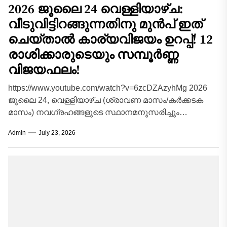
2026 ജൂലൈ 24 വെള്ളിയാഴ്ച:
വീടുവിട്ടിറങ്ങുന്നതിനു മുൻപ് ഇത്
ചെയ്താൽ കാര്യവിജയം ഉറപ്പ്! 12
രാശിക്കാരുടെയും സമ്പൂർണ്ണ
വിജയഫലം!
https://www.youtube.com/watch?v=6zcDZAzyhMg 2026
ജൂലൈ 24, വെള്ളിയാഴ്ച (ശ്രാവണ മാസം/കർക്കടക
മാസം) നവഗ്രഹങ്ങളുടെ സ്ഥാനമനുസരിച്ചും
ശുക്രവാരത്തിന്റെ വിശേഷതകൾ കണക്കിലെടുത്തും 12
Admin
July 23, 2026
രാശിക്കാർക്കും (അതുമായി ബന്ധപ്പെട്ട 27
ജന്മനക്ഷത്രങ്ങൾ ഉൾപ്പെടെ)...