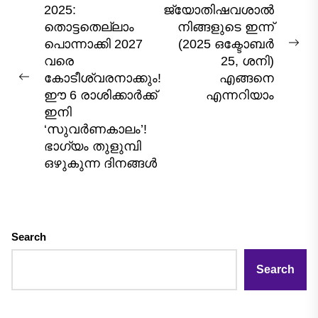
2025:
ജ്യോതിഷവശാൽ
navigation
തൊട്ടതെല്ലാം
നിങ്ങളുടെ ഇന്ന്‌
പൊന്നാക്കി 2027
(2025 ഒക്ടോബർ
Nex
വരെ
25, ശനി)
pos
കോടീശ്വരനാക്കും!
എങ്ങനെ
Previous
ഈ 6 രാശിക്കാർക്ക്
എന്നറിയാം
post:
ഇനി
‘സുവർണകാലം’!
ഭാഗ്യം തുളുമ്പി
ഒഴുകുന്ന ദിനങ്ങൾ
Search
Search