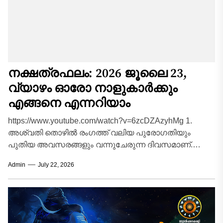
നക്ഷത്രഫലം: 2026 ജൂലൈ 23,
വ്യാഴം ഓരോ നാളുകാർക്കും
എങ്ങനെ എന്നറിയാം
https://www.youtube.com/watch?v=6zcDZAzyhMg 1.
അശ്വതി തൊഴിൽ രംഗത്ത് വലിയ പുരോഗതിയും
പുതിയ അവസരങ്ങളും വന്നുചേരുന്ന ദിവസമാണ്.
ഔദ്യോഗിക മേഖലയിൽ മേലധികാരികളിൽ നിന്ന്
Admin
July 22, 2026
പ്രത്യേക പ്രശംസയും പിന്തുണയും പ്രതീക്ഷിക്കാം.
നിർത്തിവെച്ച...