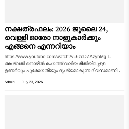
നക്ഷത്രഫലം: 2026 ജൂലൈ 24,
വെള്ളി ഓരോ നാളുകാർക്കും
എങ്ങനെ എന്നറിയാം
https://www.youtube.com/watch?v=6zcDZAzyhMg 1.
അശ്വതി തൊഴിൽ രംഗത്ത് വലിയ രീതിയിലുള്ള
ഉണർവും പുരോഗതിയും ദൃശ്യമാകുന്ന ദിവസമാണിന്ന്.
സാമ്പത്തികമായി ഏറെ അനുകൂലമായ
Admin
July 23, 2026
സാഹചര്യങ്ങൾ വന്നുചേരും. ദീർഘകാലമായി മനസ്സിൽ
കൊണ്ടുനടക്കുന്ന പുതിയ...