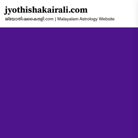
Skip
jyothishakairali.com
to
the
ജ്യോതിഷകൈരളി.com | Malayalam Astrology Website
content