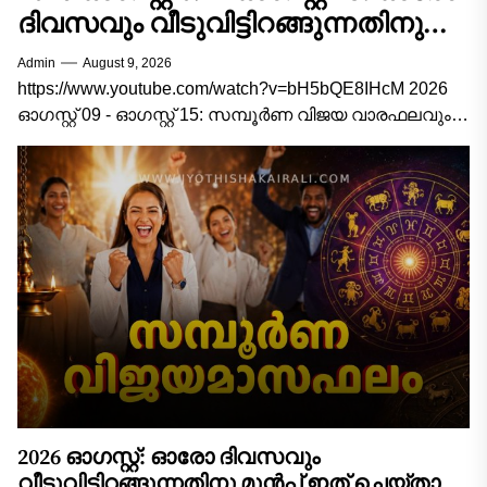
ദിവസവും വീടുവിട്ടിറങ്ങുന്നതിനു
മുൻപ് ഇത് ചെയ്താൽ
Admin
August 9, 2026
കാര്യവിജയം ഉറപ്പ്! 12
https://www.youtube.com/watch?v=bH5bQE8IHcM 2026
രാശിക്കാരുടെയും സമ്പൂർണ്ണ
ഓഗസ്റ്റ് 09 - ഓഗസ്റ്റ് 15: സമ്പൂർണ വിജയ വാരഫലവും
ജ്യോതിഷ വഴികാട്ടിയും 2026 ഓഗസ്റ്റ് 9 മുതൽ ഓഗസ്റ്റ്
വിജയവാരഫലം!
15 വരെയുള്ള വാരം...
2026 ഓഗസ്റ്റ്: ഓരോ ദിവസവും
വീടുവിട്ടിറങ്ങുന്നതിനു മുൻപ് ഇത് ചെയ്താൽ