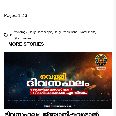
Pages:
1
2
3
Astrology
,
Daily Horoscope
,
Daily Predictions
,
Jyothisham
,
In
ദിവസഫലം
MORE STORIES
ദിവസഫലം: ജ്യോതിഷവശാൽ