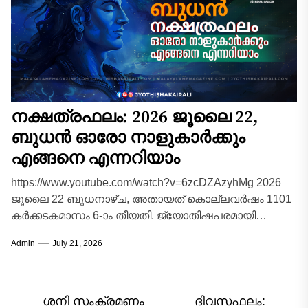
നക്ഷത്രഫലം: 2026 ജൂലൈ 22,
ബുധൻ ഓരോ നാളുകാർക്കും
എങ്ങനെ എന്നറിയാം
https://www.youtube.com/watch?v=6zcDZAzyhMg 2026
ജൂലൈ 22 ബുധനാഴ്ച, അതായത് കൊല്ലവർഷം 1101
കർക്കടകമാസം 6-ാം തീയതി. ജ്യോതിഷപരമായി
കർക്കടകമാസത്തിലെ ഈ ബുധനാഴ്ച
Admin
July 21, 2026
ബുധഗ്രഹത്തിന്റെ സ്വഭാവവിശേഷങ്ങളും ചന്ദ്രന്റെ
സ്വാധീനവും ചേരുന്ന...
Post
ശനി സംക്രമണം
ദിവസഫലം: