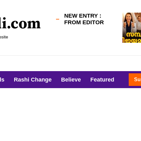
NEW ENTRY :
li.com
FROM EDITOR
site
ls
Rashi Change
Believe
Featured
Su