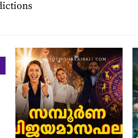
ictions
h