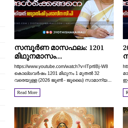
സമ്പൂർണ മാസഫലം: 1201
2
മിഥുനമാസം
ന
നിങ്ങൾക്കെങ്ങനെ
ഭ
https://www.youtube.com/watch?v=ITprtlBj-W8
ht
എന്നറിയാം
ആ
കൊല്ലവർഷം 1201 മിഥുനം 1 മുതൽ 32
മ
വരെയുള്ള (2026 ജൂൺ - ജൂലൈ) സാമാന്യ
ഇ
മാസഫലമാണിവിടെ വിവരിക്കുന്നത്. ഈ
പ
Read More
R
പൊതുഫലത്തോടൊപ്പം വ്യക്തിപരമായ
പ
ജാതകാൽ കൂടി പരിശോധിച്ച് വേണം
വി
ഗുണദോഷഫലങ്ങൾ കൃത്യമായി
മേ
വിലയിരുത്തുവാൻ....
മാ