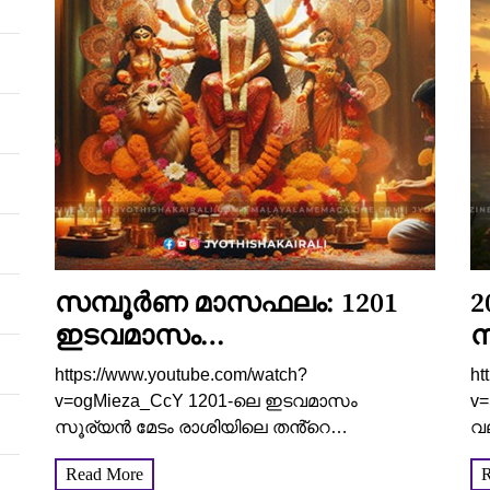
സമ്പൂർണ മാസഫലം: 1201
2
ഇടവമാസം
ന
നിങ്ങൾക്കെങ്ങനെ
ഭ
https://www.youtube.com/watch?
ht
എന്നറിയാം
ആ
v=ogMieza_CcY 1201-ലെ ഇടവമാസം
v
സൂര്യൻ മേടം രാശിയിലെ തൻ്റെ
വല
ഉച്ചസ്ഥിതിയിൽ നിന്നും ശുക്രൻ്റെ
ഉത
Read More
R
സ്വാധീനമുള്ള ഇടവം രാശിയിലേക്ക്
കര