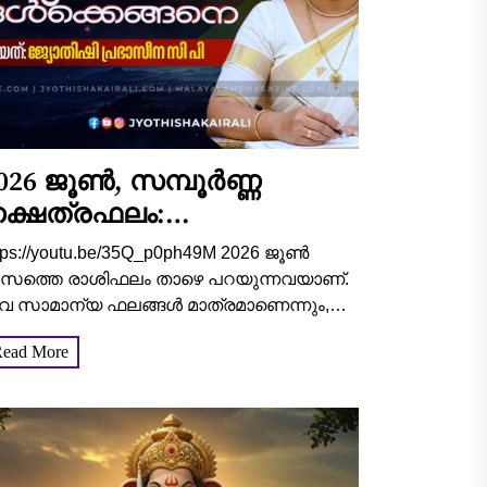
026 ജൂൺ, സമ്പൂർണ്ണ
ക്ഷത്രഫലം:
ാഗ്യാനുഭവങ്ങൾ
tps://youtu.be/35Q_p0ph49M 2026 ജൂൺ
ർക്കൊക്കെ?
ാസത്തെ രാശിഫലം താഴെ പറയുന്നവയാണ്.
വ സാമാന്യ ഫലങ്ങൾ മാത്രമാണെന്നും,
ൂർണ്ണമായ ഫലങ്ങൾക്കായി ജാതകം കൂടി
ead More
രിശോധിച്ച് ഗുണദോഷങ്ങൾ
ലയിരുത്തണമെന്നും ഓർമ്മിപ്പിക്കുന്നു.
ടക്കൂറ് (അശ്വതി, ഭരണി, കാർത്തിക 1/4):ഈ
സം...