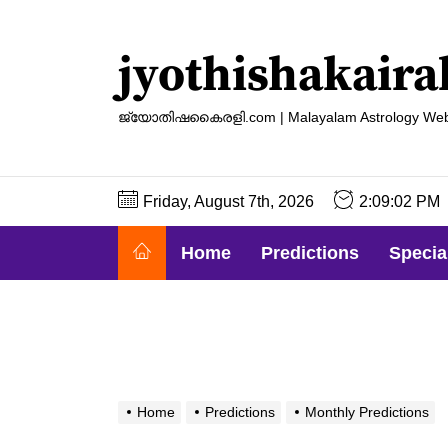
Skip
to
jyothishakaira
the
content
ജ്യോതിഷകൈരളി.com | Malayalam Astrology Web
Friday, August 7th, 2026
2:09:03 PM
Home
Predictions
Specia
Home
Predictions
Monthly Predictions