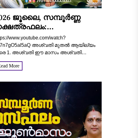
026 ജൂലൈ, സമ്പൂർണ്ണ
ക്ഷത്രഫലം:
ാഗ്യാനുഭവങ്ങൾ
tps://www.youtube.com/watch?
ർക്കൊക്കെ?
=7n7gO5aI5aQ അശ്വതി മുതൽ ആയില്യം
രെ 1. അശ്വതി ഈ മാസം അശ്വതി
്ഷത്രക്കാർക്ക് തൊഴിൽരംഗത്ത് വലിയ
ead More
ീതിയിലുള്ള പുരോഗതി ദൃശ്യമാകും. പുതിയ
്തരവാദിത്തങ്ങളും പദവികളും നിങ്ങളെ
ടിയെത്തും. മേലുദ്യോഗസ്ഥരിൽ നിന്നും
ഹപ്രവർത്തകരിൽ നിന്നും...