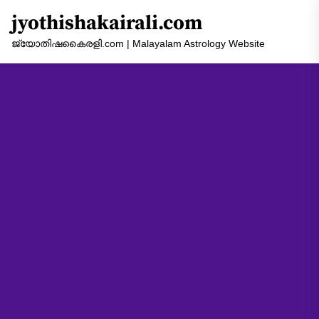
Skip
jyothishakairali.com
to
the
ജ്യോതിഷകൈരളി.com | Malayalam Astrology Website
content