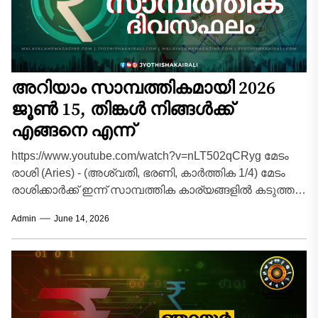
അറിയാം സാമ്പത്തികമായി 2026
ജൂൺ 15, തിങ്കൾ നിങ്ങൾക്ക്
എങ്ങനെ എന്ന്
https://www.youtube.com/watch?v=nLT502qCRyg മേടം
രാശി (Aries) - (അശ്വതി, ഭരണി, കാർത്തിക 1/4) മേടം
രാശിക്കാർക്ക് ഇന്ന് സാമ്പത്തിക കാര്യങ്ങളിൽ കടുത്ത
നിയന്ത്രണങ്ങൾ ആവശ്യമായ ദിവസമാണ്. വരുമാനം
Admin
June 14, 2026
സാധാരണ...