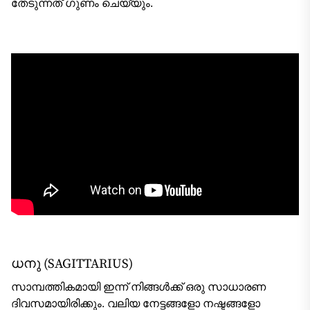
തേടുന്നത് ഗുണം ചെയ്യും.
ധനു (SAGITTARIUS)
സാമ്പത്തികമായി ഇന്ന് നിങ്ങൾക്ക് ഒരു സാധാരണ
ദിവസമായിരിക്കും. വലിയ നേട്ടങ്ങളോ നഷ്ടങ്ങളോ