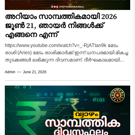
അറിയാം സാമ്പത്തികമായി 2026
ജൂൺ 21, ഞായർ നിങ്ങൾക്ക്
എങ്ങനെ എന്ന്
https://www.youtube.com/watch?v=_-RjATtan9k മേടം
രാശി (Aries) മേടം രാശിക്കാർക്ക് ഇന്ന് ധനപരമായി മികച്ച
തുടക്കങ്ങൾ ലഭിക്കുന്ന ദിവസമാണ്. ദീർഘകാലമായി
മുടങ്ങിക്കിടന്ന കുടിശ്ശികകളും കടങ്ങളും
Admin
June 21, 2026
അപ്രതീക്ഷിതമായി കൈകളിൽ വന്നുചേരും. പുതിയ...