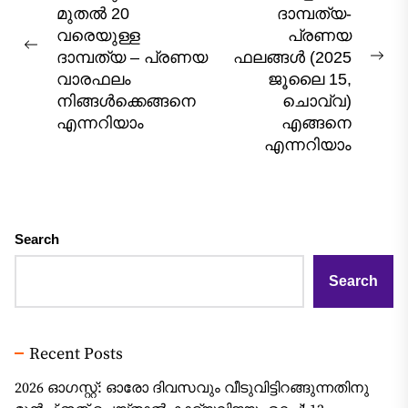
navigation
മുതൽ 20
ദാമ്പത്യ-
വരെയുള്ള
പ്രണയ
Previous
ദാമ്പത്യ – പ്രണയ
ഫലങ്ങൾ (2025
Nex
post:
വാരഫലം
ജൂലൈ 15,
pos
നിങ്ങൾക്കെങ്ങനെ
ചൊവ്വ)
എന്നറിയാം
എങ്ങനെ
എന്നറിയാം
Search
Search
Recent Posts
2026 ഓഗസ്റ്റ്: ഓരോ ദിവസവും വീടുവിട്ടിറങ്ങുന്നതിനു