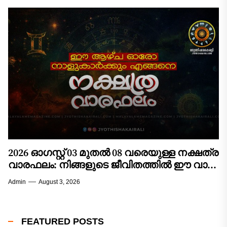
ശ്രദ്ധിക്കേണ്ട പ്രധാന കാര്യങ്ങൾ, ശുഭനിറങ്ങൾ,
ആരാധിക്കേണ്ട ദേവീദേവന്മാർ, അനുയോജ്യമായ
സമയങ്ങൾ, ചെയ്യേണ്ട വഴിപാടുകൾ/പ്രതിവിധികൾ,
ശുഭശകുനങ്ങൾ എന്നിവ...
2026 ഓഗസ്റ്റ് 03 മുതൽ 08 വരെയുള്ള നക്ഷത്ര
വാരഫലം: നിങ്ങളുടെ ജീവിതത്തിൽ ഈ വാരം
വരുത്തുന്ന മാറ്റങ്ങൾ എന്തൊക്കെ?
Admin
August 3, 2026
FEATURED POSTS