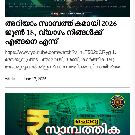
അറിയാം സാമ്പത്തികമായി 2026
ജൂൺ 18, വ്യാഴം നിങ്ങൾക്ക്
എങ്ങനെ എന്ന്
https://www.youtube.com/watch?v=nLT502qCRyg 1.
മേടക്കൂറ് (Aries - അശ്വതി, ഭരണി, കാർത്തിക 1/4)
മേടക്കൂറുകാർക്ക് ഇന്ന് സാമ്പത്തികമായി സമ്മിശ്രമായ
ഒരു ദിവസമാണ്. നിങ്ങളുടെ രാശ്യാധിപനായ
Admin
June 17, 2026
ചൊവ്വയുടെ അനുകൂലാവസ്ഥ ബിസിനസ്സിൽ...