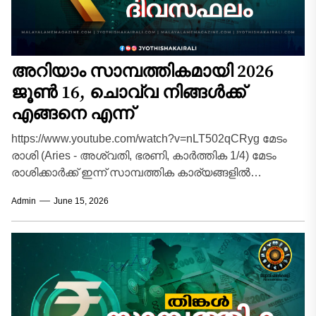
അറിയാം സാമ്പത്തികമായി 2026
ജൂൺ 16, ചൊവ്വ നിങ്ങൾക്ക്
എങ്ങനെ എന്ന്
https://www.youtube.com/watch?v=nLT502qCRyg മേടം
രാശി (Aries - അശ്വതി, ഭരണി, കാർത്തിക 1/4) മേടം
രാശിക്കാർക്ക് ഇന്ന് സാമ്പത്തിക കാര്യങ്ങളിൽ
അത്യധികം ജാഗ്രത പുലർത്തേണ്ട ദിവസമാണ്.
Admin
June 15, 2026
നിങ്ങളുടെ രാശിനാഥനായ...