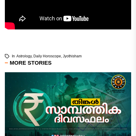
In
Astrology
,
Daily Horoscope
,
Jyothisham
MORE STORIES