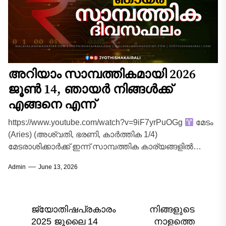
അറിയാം സാമ്പത്തികമായി 2026
ജൂൺ 14, ഞായർ നിങ്ങൾക്ക്
എങ്ങനെ എന്ന്
https://www.youtube.com/watch?v=9iF7yrPuOGg
മേടം
(Aries) (അശ്വതി, ഭരണി, കാർത്തിക 1/4)
മേടരാശിക്കാർക്ക് ഇന്ന് സാമ്പത്തിക കാര്യങ്ങളിൽ
അതീവ ശ്രദ്ധ പുലർത്തേണ്ട ഒരു ദിവസമാണ്.
Admin
June 13, 2026
ധനസ്ഥാനത്ത് നിൽക്കുന്ന ഗ്രഹങ്ങളുടെ...
Post
ജ്യോതിഷപ്രകാരം
നിങ്ങളുടെ
2025 ജൂലൈ 14
നാളത്തെ