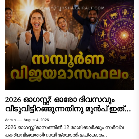
2026 ഓഗസ്റ്റ്: ഓരോ ദിവസവും
വീടുവിട്ടിറങ്ങുന്നതിനു മുൻപ് ഇത്
ചെയ്താൽ കാര്യവിജയം ഉറപ്പ്! 12
Admin
August 4, 2026
രാശിക്കാരുടെയും സമ്പൂർണ്ണ
2026 ഓഗസ്റ്റ് മാസത്തിൽ 12 രാശിക്കാർക്കും സർവ്വ
വിജയമാസഫലം!
കാര്യവിജയത്തിനായി ജ്യോതിഷപ്രകാരം