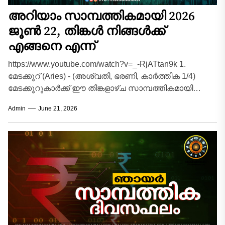
അറിയാം സാമ്പത്തികമായി 2026
ജൂൺ 22, തിങ്കൾ നിങ്ങൾക്ക്
എങ്ങനെ എന്ന്
https://www.youtube.com/watch?v=_-RjATtan9k 1.
മേടക്കൂറ് (Aries) - (അശ്വതി, ഭരണി, കാർത്തിക 1/4)
മേടക്കൂറുകാർക്ക് ഈ തിങ്കളാഴ്ച സാമ്പത്തികമായി
കരിയറിലും ബിസിനസ്സിലും വലിയ മുന്നേറ്റങ്ങൾ
Admin
June 21, 2026
ഉണ്ടാക്കാൻ സാധിക്കുന്ന അനുകൂലമായ...