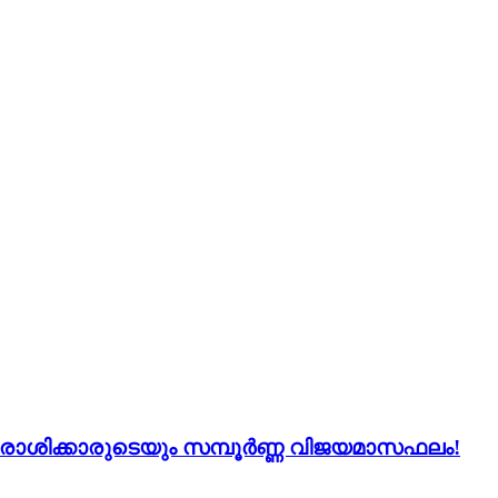
 12 രാശിക്കാരുടെയും സമ്പൂർണ്ണ വിജയമാസഫലം!