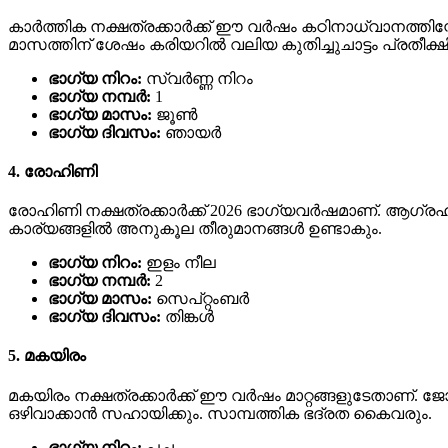
കാർത്തിക നക്ഷത്രക്കാർക്ക് ഈ വർഷം കഠിനാധ്വാനത്തിന്റ
മാസത്തിന് ശേഷം കരിയറിൽ വലിയ കുതിച്ചുചാട്ടം പ്രതീക്ഷിക
ഭാഗ്യ നിറം:
സ്വർണ്ണ നിറം
ഭാഗ്യ നമ്പർ:
1
ഭാഗ്യ മാസം:
ജൂൺ
ഭാഗ്യ ദിവസം:
ഞായർ
4. രോഹിണി
രോഹിണി നക്ഷത്രക്കാർക്ക് 2026 ഭാഗ്യവർഷമാണ്. ആഗ്രഹ
കാര്യങ്ങളിൽ അനുകൂല തീരുമാനങ്ങൾ ഉണ്ടാകും.
ഭാഗ്യ നിറം:
ഇളം നീല
ഭാഗ്യ നമ്പർ:
2
ഭാഗ്യ മാസം:
സെപ്റ്റംബർ
ഭാഗ്യ ദിവസം:
തിങ്കൾ
5. മകയിരം
മകയിരം നക്ഷത്രക്കാർക്ക് ഈ വർഷം മാറ്റങ്ങളുടേതാണ്. ജ
ഒഴിവാക്കാൻ സഹായിക്കും. സാമ്പത്തിക ഭദ്രത കൈവരും.
ഭാഗ്യ നിറം:
പച്ച