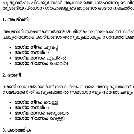
പുതുവർഷം പിറക്കുമ്പോൾ ആകാശത്തെ ഗ്രഹങ്ങളുടെ വിന്യ
തുടങ്ങിയ പ്രധാന ഗ്രഹങ്ങളുടെ മാറ്റങ്ങൾ ഓരോ നക്ഷത്രക
1. അശ്വതി
അശ്വതി നക്ഷത്രക്കാർക്ക് 2026 മിശ്രഫലദായകമാണ്. വർ
പകുതിയോടെ കാര്യങ്ങൾ അനുകൂലമാകും. സാമ്പത്തികമായ
ഭാഗ്യ നിറം:
ചുവപ്പ്
ഭാഗ്യ നമ്പർ:
9
ഭാഗ്യ മാസം:
ഏപ്രിൽ
ഭാഗ്യ ദിവസം:
ചൊവ്വ
2. ഭരണി
ഭരണി നക്ഷത്രക്കാർക്ക് ഈ വർഷം വളരെ അനുകൂലമാണ്. മുടങ
സമയമാണിത്. കുടുംബത്തിൽ സമാധാനവും സന്തോഷവും ന
ഭാഗ്യ നിറം:
വെള്ള
ഭാഗ്യ നമ്പർ:
6
ഭാഗ്യ മാസം:
ഒക്ടോബർ
ഭാഗ്യ ദിവസം:
വെള്ളി
3. കാർത്തിക