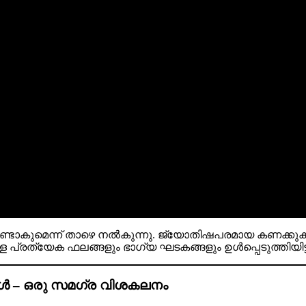
ണ്ടാകുമെന്ന് താഴെ നൽകുന്നു. ജ്യോതിഷപരമായ കണക്കുകൂ
രത്യേക ഫലങ്ങളും ഭാഗ്യ ഘടകങ്ങളും ഉൾപ്പെടുത്തിയിട്ടു
ങൾ – ഒരു സമഗ്ര വിശകലനം