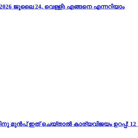
026 ജൂലൈ 24, വെള്ളി) എങ്ങനെ എന്നറിയാം
ന്നതിനു മുൻപ് ഇത് ചെയ്താൽ കാര്യവിജയം ഉറപ്പ്!