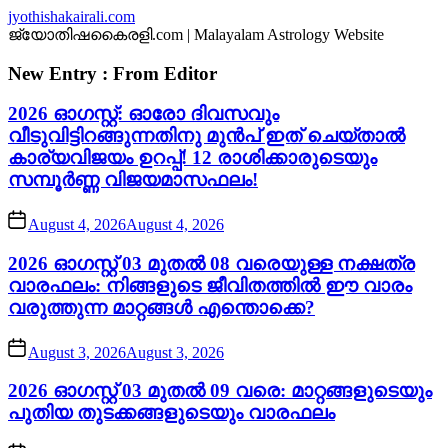
Skip
jyothishakairali.com
to
ജ്യോതിഷകൈരളി.com | Malayalam Astrology Website
the
content
New Entry : From Editor
2026 ഓഗസ്റ്റ്: ഓരോ ദിവസവും
വീടുവിട്ടിറങ്ങുന്നതിനു മുൻപ് ഇത് ചെയ്താൽ
കാര്യവിജയം ഉറപ്പ്! 12 രാശിക്കാരുടെയും
സമ്പൂർണ്ണ വിജയമാസഫലം!
August 4, 2026
August 4, 2026
2026 ഓഗസ്റ്റ് 03 മുതൽ 08 വരെയുള്ള നക്ഷത്ര
വാരഫലം: നിങ്ങളുടെ ജീവിതത്തിൽ ഈ വാരം
വരുത്തുന്ന മാറ്റങ്ങൾ എന്തൊക്കെ?
August 3, 2026
August 3, 2026
2026 ഓഗസ്റ്റ് 03 മുതൽ 09 വരെ: മാറ്റങ്ങളുടെയും
പുതിയ തുടക്കങ്ങളുടെയും വാരഫലം