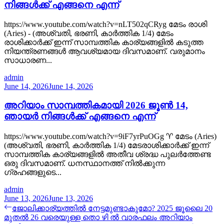
നിങ്ങൾക്ക് എങ്ങനെ എന്ന്
https://www.youtube.com/watch?v=nLT502qCRyg മേടം രാശി
(Aries) - (അശ്വതി, ഭരണി, കാർത്തിക 1/4) മേടം
രാശിക്കാർക്ക് ഇന്ന് സാമ്പത്തിക കാര്യങ്ങളിൽ കടുത്ത
നിയന്ത്രണങ്ങൾ ആവശ്യമായ ദിവസമാണ്. വരുമാനം
സാധാരണ...
admin
June 14, 2026
June 14, 2026
അറിയാം സാമ്പത്തികമായി 2026 ജൂൺ 14,
ഞായർ നിങ്ങൾക്ക് എങ്ങനെ എന്ന്
https://www.youtube.com/watch?v=9iF7yrPuOGg ♈ മേടം (Aries)
(അശ്വതി, ഭരണി, കാർത്തിക 1/4) മേടരാശിക്കാർക്ക് ഇന്ന്
സാമ്പത്തിക കാര്യങ്ങളിൽ അതീവ ശ്രദ്ധ പുലർത്തേണ്ട
ഒരു ദിവസമാണ്. ധനസ്ഥാനത്ത് നിൽക്കുന്ന
ഗ്രഹങ്ങളുടെ...
admin
June 13, 2026
June 13, 2026
Post
Previous
ജോലിക്കാര്യത്തിൽ നേട്ടമുണ്ടാകുമോ? 2025 ജൂലൈ 20
post:
മുതൽ 26 വരെയുള്ള തൊ ഴി ൽ വാരഫലം അറിയാം
navigation