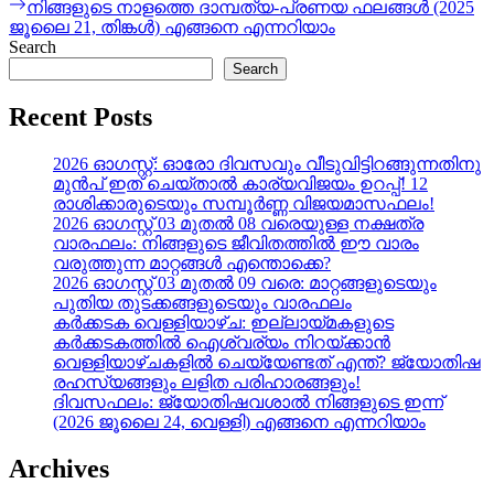
Next
നിങ്ങളുടെ നാളത്തെ ദാമ്പത്യ-പ്രണയ ഫലങ്ങൾ (2025
post:
ജൂലൈ 21, തിങ്കൾ) എങ്ങനെ എന്നറിയാം
Search
Search
Recent Posts
2026 ഓഗസ്റ്റ്: ഓരോ ദിവസവും വീടുവിട്ടിറങ്ങുന്നതിനു
മുൻപ് ഇത് ചെയ്താൽ കാര്യവിജയം ഉറപ്പ്! 12
രാശിക്കാരുടെയും സമ്പൂർണ്ണ വിജയമാസഫലം!
2026 ഓഗസ്റ്റ് 03 മുതൽ 08 വരെയുള്ള നക്ഷത്ര
വാരഫലം: നിങ്ങളുടെ ജീവിതത്തിൽ ഈ വാരം
വരുത്തുന്ന മാറ്റങ്ങൾ എന്തൊക്കെ?
2026 ഓഗസ്റ്റ് 03 മുതൽ 09 വരെ: മാറ്റങ്ങളുടെയും
പുതിയ തുടക്കങ്ങളുടെയും വാരഫലം
കർക്കടക വെള്ളിയാഴ്ച: ഇല്ലായ്മകളുടെ
കർക്കടകത്തിൽ ഐശ്വര്യം നിറയ്ക്കാൻ
വെള്ളിയാഴ്ചകളിൽ ചെയ്യേണ്ടത് എന്ത്? ജ്യോതിഷ
രഹസ്യങ്ങളും ലളിത പരിഹാരങ്ങളും!
ദിവസഫലം: ജ്യോതിഷവശാൽ നിങ്ങളുടെ ഇന്ന്‌
(2026 ജൂലൈ 24, വെള്ളി) എങ്ങനെ എന്നറിയാം
Archives