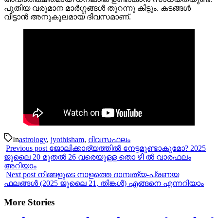
പുതിയ വരുമാന മാർഗ്ഗങ്ങൾ തുറന്നു കിട്ടും. കടങ്ങൾ
വീട്ടാൻ അനുകൂലമായ ദിവസമാണ്.
In
astrology
,
jyothisham
,
ദിവസഫലം
Previous post
ജോലിക്കാര്യത്തിൽ നേട്ടമുണ്ടാകുമോ? 2025
ജൂലൈ 20 മുതൽ 26 വരെയുള്ള തൊ ഴി ൽ വാരഫലം
അറിയാം
Next post
നിങ്ങളുടെ നാളത്തെ ദാമ്പത്യ-പ്രണയ
ഫലങ്ങൾ (2025 ജൂലൈ 21, തിങ്കൾ) എങ്ങനെ എന്നറിയാം
More Stories