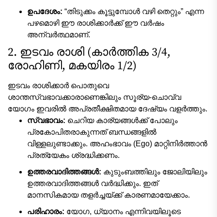
ഉപദേശം:
“തിടുക്കം കൂട്ടുമ്പോൾ വഴി തെറ്റും” എന്ന
പഴമൊഴി ഈ രാശിക്കാർക്ക് ഈ വർഷം
അന്വർത്ഥമാണ്.
2. ഇടവം രാശി (കാർത്തിക 3/4,
രോഹിണി, മകയിരം 1/2)
ഇടവം രാശിക്കാർ പൊതുവെ
ശാന്തസ്വഭാവക്കാരാണെങ്കിലും സൂര്യ-ചൊവ്വ
യോഗം ഇവരിൽ അപ്രതീക്ഷിതമായ ദേഷ്യം വളർത്തും.
സ്വഭാവം:
ചെറിയ കാര്യങ്ങൾക്ക് പോലും
പ്രകോപിതരാകുന്നത് ബന്ധങ്ങളിൽ
വിള്ളലുണ്ടാക്കും. അഹംഭാവം (Ego) മാറ്റിനിർത്താൻ
പ്രത്യേകം ശ്രദ്ധിക്കണം.
ഉത്തരവാദിത്തങ്ങൾ:
കുടുംബത്തിലും ജോലിയിലും
ഉത്തരവാദിത്തങ്ങൾ വർദ്ധിക്കും. ഇത്
മാനസികമായ തളർച്ചയ്ക്ക് കാരണമായേക്കാം.
പരിഹാരം:
യോഗ, ധ്യാനം എന്നിവയിലൂടെ