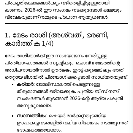
പ്രകൃതിക്ഷോഭങ്ങൾക്കും വഴിതെളിച്ചിട്ടുള്ളതായി
കാണാം. 2026-ൽ ഈ സംഗമം നടക്കുമ്പോൾ ക്ഷമയും
വിവേകവുമാണ് നമ്മുടെ പ്രധാന ആയുധങ്ങൾ.
1. മേടം രാശി (അശ്വതി, ഭരണി,
കാർത്തിക 1/4)
മേടം രാശിക്കാർക്ക് ഈ സംയോജനം നേരിട്ടുള്ള
പ്രത്യാഘാതങ്ങൾ സൃഷ്ടിക്കും. ചൊവ്വ മേടത്തിന്റെ
അധിപനായതിനാൽ ഊർജ്ജം ഇരട്ടിക്കുമെങ്കിലും അത്
തെറ്റായ ദിശയിൽ പ്രയോഗിക്കപ്പെടാൻ സാധ്യതയുണ്ട്.
കരിയർ:
ജോലിസ്ഥലത്ത് പെട്ടെന്നുള്ള
തീരുമാനങ്ങൾ ഒഴിവാക്കുക. പുതിയ ബിസിനസ്
സംരംഭങ്ങൾ തുടങ്ങാൻ 2026-ന്റെ ആദ്യ പകുതി
അനുകൂലമല്ല.
സാമ്പത്തികം:
ഷെയർ മാർക്കറ്റ് തുടങ്ങിയ
ഊഹക്കച്ചവടങ്ങളിൽ വലിയ നിക്ഷേപം നടത്തുന്നത്
ദോഷകരമായേക്കാം.