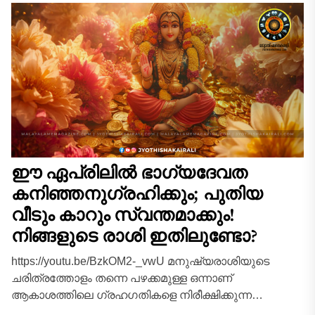
ഈ ഏപ്രിലിൽ ഭാഗ്യദേവത
കനിഞ്ഞനുഗ്രഹിക്കും; പുതിയ
വീടും കാറും സ്വന്തമാക്കും!
നിങ്ങളുടെ രാശി ഇതിലുണ്ടോ?
https://youtu.be/BzkOM2-_vwU മനുഷ്യരാശിയുടെ
ചരിത്രത്തോളം തന്നെ പഴക്കമുള്ള ഒന്നാണ്
ആകാശത്തിലെ ഗ്രഹഗതികളെ നിരീക്ഷിക്കുന്ന
ജ്യോതിശാസ്ത്ര പാരമ്പര്യം. പ്രപഞ്ചത്തിലെ ഓരോ