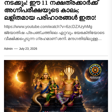
നടക്കും! ഈ 11 നക്ഷത്രക്കാർക്ക്
അഗ്നിപരീക്ഷയുടെ കാലം;
ലളിതമായ പരിഹാരങ്ങൾ ഇതാ!
https://www.youtube.com/watch?v=6zcDZAzyhMg
ജ്യോതിഷ പ്രപഞ്ചത്തിലെ ഏറ്റവും ഭയഭക്തിയോടെ
വീക്ഷിക്കപ്പെടുന്ന ഗ്രഹമാണ് ശനി. മന്ദഗതിയിലുള്ള
സഞ്ചാരവും കർമ്മഫലങ്ങൾ കൃത്യമായി
Admin
July 23, 2026
നൽകുന്നതിലെ കാർക്കശ്യവും കൊണ്ട് 'നീതിമാൻ' എന്ന
വിശേഷണവും ശനിക്കൊപ്പമുണ്ട്. പ്രപഞ്ചത്തിലെ...