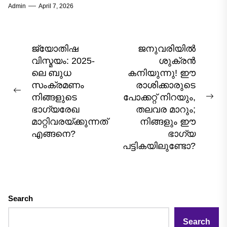
Admin
April 7, 2026
ചലനവും ഭൂമിയിലെ ജീവജാലങ്ങളെ സ്വാധീനിക്കുന്നു
എന്ന സങ്കല്പമാണ് ജ്യോതിഷത്തിന്റെ...
Post
ജ്യോതിഷ
ജനുവരിയിൽ
വിസ്മയം: 2025-
ശുക്രൻ
navigation
ലെ ബുധ
കനിയുന്നു! ഈ
സംക്രമണം
രാശിക്കാരുടെ
Previous
നിങ്ങളുടെ
പോക്കറ്റ് നിറയും,
Nex
post:
ഭാഗ്യരേഖ
തലവര മാറും;
pos
മാറ്റിവരയ്ക്കുന്നത്
നിങ്ങളും ഈ
എങ്ങനെ?
ഭാഗ്യ
പട്ടികയിലുണ്ടോ?
Search
Search