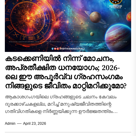
കടക്കെണിയിൽ നിന്ന് മോചനം,
അപ്രതീക്ഷിത ധനയോഗം; 2026-
ലെ ഈ അപൂർവ്വ ഗ്രഹസംഗമം
നിങ്ങളുടെ ജീവിതം മാറ്റിമറിക്കുമോ?
ആകാശഗംഗയിലെ ഗ്രഹങ്ങളുടെ ചലനം കേവലം
ദൂരക്കാഴ്ചകളല്ല, മറിച്ച് മനുഷ്യജീവിതത്തിന്റെ
ഗതിവിഗതികളെ നിർണ്ണയിക്കുന്ന ഊർജ്ജതന്ത്രം
കൂടിയാണെന്നാണ് ഭാരതീയ ജ്യോതിഷം
Admin
April 23, 2026
വിശ്വസിക്കുന്നത്. 2026 ഏപ്രിൽ മാസം അത്തരമൊരു
അപൂർവ്വവും ശക്തവുമായ...