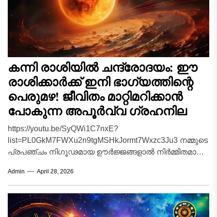
കന്നി രാശിയിൽ ചന്ദ്രോദയം: ഈ
രാശിക്കാർക്ക് ഇനി ഭാഗ്യത്തിന്റെ
പെരുമഴ! ജീവിതം മാറ്റിമറിക്കാൻ
പോകുന്ന അപൂർവ്വ ഗ്രഹനില
https://youtu.be/SyQWi1C7nxE?
list=PL0GkM7FWXu2n9tgMSHkJormt7Wxzc3Ju3 നമ്മുടെ
പ്രപഞ്ചം നിഗൂഢമായ ഊർജ്ജങ്ങളാൽ നിർമ്മിതമാണ്.
ആകാശഗംഗയിലെ ഗ്രഹങ്ങളുടെയും
Admin
April 28, 2026
നക്ഷത്രങ്ങളുടെയും ഓരോ ചലനവും ഭൂമിയിലെ
മനുഷ്യജീവിതത്തിൽ വലിയ മാറ്റങ്ങളാണ്
പ്രകടമാക്കുന്നത്. ജ്യോതിഷശാസ്ത്രമനുസരിച്ച്
മനസ്സിന്റെ കാരകനായ ചന്ദ്രൻ...