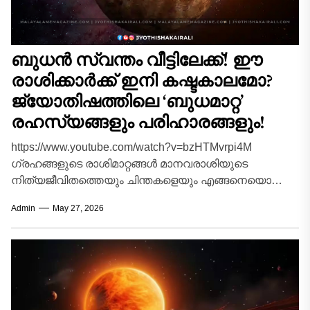
ബുധൻ സ്വന്തം വീട്ടിലേക്ക്! ഈ
രാശിക്കാർക്ക് ഇനി കഷ്ടകാലമോ?
ജ്യോതിഷത്തിലെ ‘ബുധമാറ്റ’
രഹസ്യങ്ങളും പരിഹാരങ്ങളും!
https://www.youtube.com/watch?v=bzHTMvrpi4M
ഗ്രഹങ്ങളുടെ രാശിമാറ്റങ്ങൾ മാനവരാശിയുടെ
നിത്യജീവിതത്തെയും ചിന്തകളെയും എങ്ങനെയൊക്കെ
സ്വാധീനിക്കുന്നു എന്നത് നൂറ്റാണ്ടുകളായി ജ്യോതിഷ
Admin
May 27, 2026
ശാസ്ത്രജ്ഞരും വിശ്വാസികളും ഒരുപോലെ ചർച്ച
ചെയ്യുന്ന വിഷയമാണ്. പ്രപഞ്ചത്തിലെ ഓരോ
ചലനവും...