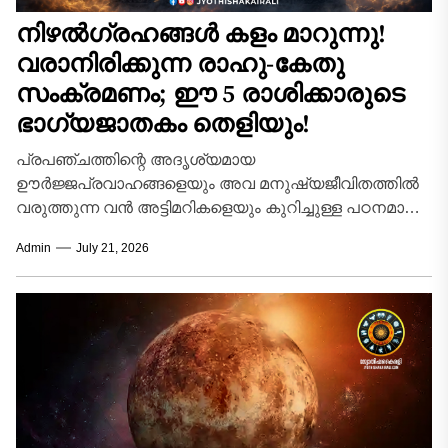
നിഴൽഗ്രഹങ്ങൾ കളം മാറുന്നു!
വരാനിരിക്കുന്ന രാഹു-കേതു
സംക്രമണം; ഈ 5 രാശിക്കാരുടെ
ഭാഗ്യജാതകം തെളിയും!
പ്രപഞ്ചത്തിന്റെ അദൃശ്യമായ
ഊർജ്ജപ്രവാഹങ്ങളെയും അവ മനുഷ്യജീവിതത്തിൽ
വരുത്തുന്ന വൻ അട്ടിമറികളെയും കുറിച്ചുള്ള പഠനമാണ്
ഭാരതീയ ജ്യോതിഷം. ആകാശവിസ്മയങ്ങളിൽ
Admin
July 21, 2026
ഭൗതികമായ ശരീരമില്ലെങ്കിലും ജാതകത്തിലും
ഗോചരത്തിലും വിപ്ലവകരമായ മാറ്റങ്ങൾ സൃഷ്ടിക്കാൻ...