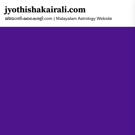
Skip
jyothishakairali.com
to
the
ജ്യോതിഷകൈരളി.com | Malayalam Astrology Website
content