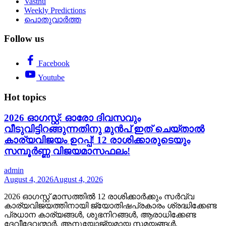
Vasthu
Weekly Predictions
പൊതുവാർത്ത
Follow us
Facebook
Youtube
Hot topics
2026 ഓഗസ്റ്റ്: ഓരോ ദിവസവും
വീടുവിട്ടിറങ്ങുന്നതിനു മുൻപ് ഇത് ചെയ്താൽ
കാര്യവിജയം ഉറപ്പ്! 12 രാശിക്കാരുടെയും
സമ്പൂർണ്ണ വിജയമാസഫലം!
admin
August 4, 2026
August 4, 2026
2026 ഓഗസ്റ്റ് മാസത്തിൽ 12 രാശിക്കാർക്കും സർവ്വ
കാര്യവിജയത്തിനായി ജ്യോതിഷപ്രകാരം ശ്രദ്ധിക്കേണ്ട
പ്രധാന കാര്യങ്ങൾ, ശുഭനിറങ്ങൾ, ആരാധിക്കേണ്ട
ദേവീദേവന്മാർ, അനുയോജ്യമായ സമയങ്ങൾ,