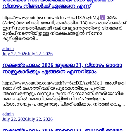
വ്യാഴം നിങ്ങൾക്ക് എങ്ങനെ എന്ന്
https://www.youtube.com/watch?v=6zcDZAzyhMg
മേടം
(Aries) (അശ്വതി, ഭരണി, കാർത്തിക 1/4) മേട രാശിക്കാർക്ക്
ഇന്ന് സാമ്പത്തികമായി വലിയ മുന്നേറ്റത്തിന്റെ ദിനമാണ്.
മുൻപ് നടത്തിയിട്ടുള്ള നിക്ഷേപങ്ങളിൽ നിന്നോ
കുടിശ്ശികയായി...
admin
July 22, 2026
July 22, 2026
നക്ഷത്രഫലം: 2026 ജൂലൈ 23, വ്യാഴം ഓരോ
നാളുകാർക്കും എങ്ങനെ എന്നറിയാം
https://www.youtube.com/watch?v=6zcDZAzyhMg 1. അശ്വതി
തൊഴിൽ രംഗത്ത് വലിയ പുരോഗതിയും പുതിയ
അവസരങ്ങളും വന്നുചേരുന്ന ദിവസമാണ്. ഔദ്യോഗിക
മേഖലയിൽ മേലധികാരികളിൽ നിന്ന് പ്രത്യേക
പ്രശംസയും പിന്തുണയും പ്രതീക്ഷിക്കാം. നിർത്തിവെച്ച...
admin
July 22, 2026
July 22, 2026
നക്ഷത്രഫലം: 2026 ജൂലൈ 22, ബുധൻ ഓരോ