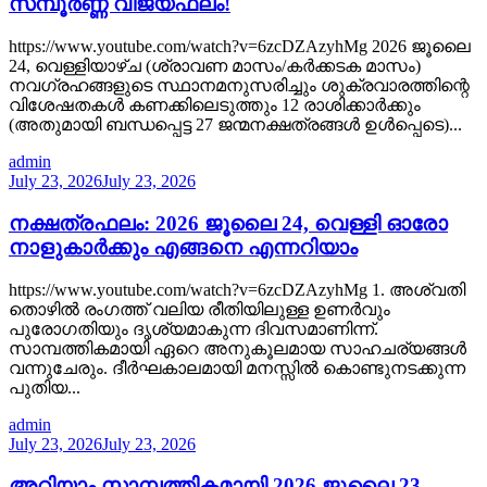
സമ്പൂർണ്ണ വിജയഫലം!
https://www.youtube.com/watch?v=6zcDZAzyhMg 2026 ജൂലൈ
24, വെള്ളിയാഴ്ച (ശ്രാവണ മാസം/കർക്കടക മാസം)
നവഗ്രഹങ്ങളുടെ സ്ഥാനമനുസരിച്ചും ശുക്രവാരത്തിന്റെ
വിശേഷതകൾ കണക്കിലെടുത്തും 12 രാശിക്കാർക്കും
(അതുമായി ബന്ധപ്പെട്ട 27 ജന്മനക്ഷത്രങ്ങൾ ഉൾപ്പെടെ)...
admin
July 23, 2026
July 23, 2026
നക്ഷത്രഫലം: 2026 ജൂലൈ 24, വെള്ളി ഓരോ
നാളുകാർക്കും എങ്ങനെ എന്നറിയാം
https://www.youtube.com/watch?v=6zcDZAzyhMg 1. അശ്വതി
തൊഴിൽ രംഗത്ത് വലിയ രീതിയിലുള്ള ഉണർവും
പുരോഗതിയും ദൃശ്യമാകുന്ന ദിവസമാണിന്ന്.
സാമ്പത്തികമായി ഏറെ അനുകൂലമായ സാഹചര്യങ്ങൾ
വന്നുചേരും. ദീർഘകാലമായി മനസ്സിൽ കൊണ്ടുനടക്കുന്ന
പുതിയ...
admin
July 23, 2026
July 23, 2026
അറിയാം സാമ്പത്തികമായി 2026 ജൂലൈ 23,