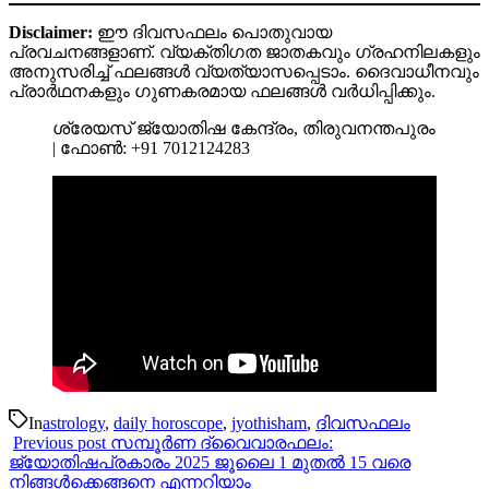
Disclaimer:
ഈ ദിവസഫലം പൊതുവായ
പ്രവചനങ്ങളാണ്. വ്യക്തിഗത ജാതകവും ഗ്രഹനിലകളും
അനുസരിച്ച് ഫലങ്ങൾ വ്യത്യാസപ്പെടാം. ദൈവാധീനവും
പ്രാർഥനകളും ഗുണകരമായ ഫലങ്ങൾ വർധിപ്പിക്കും.
ശ്രേയസ്‌ ജ്യോതിഷ കേന്ദ്രം, തിരുവനന്തപുരം
| ഫോൺ: +91 7012124283
In
astrology
,
daily horoscope
,
jyothisham
,
ദിവസഫലം
Previous post
സമ്പൂർണ ദ്വൈവാരഫലം:
ജ്യോതിഷപ്രകാരം 2025 ജൂലൈ 1 മുതൽ 15 വരെ
നിങ്ങൾക്കെങ്ങനെ എന്നറിയാം