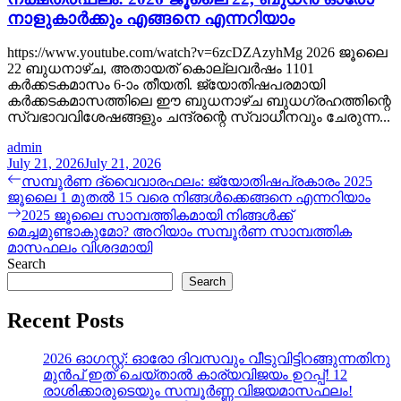
നാളുകാർക്കും എങ്ങനെ എന്നറിയാം
https://www.youtube.com/watch?v=6zcDZAzyhMg 2026 ജൂലൈ
22 ബുധനാഴ്ച, അതായത് കൊല്ലവർഷം 1101
കർക്കടകമാസം 6-ാം തീയതി. ജ്യോതിഷപരമായി
കർക്കടകമാസത്തിലെ ഈ ബുധനാഴ്ച ബുധഗ്രഹത്തിന്റെ
സ്വഭാവവിശേഷങ്ങളും ചന്ദ്രന്റെ സ്വാധീനവും ചേരുന്ന...
admin
July 21, 2026
July 21, 2026
Post
Previous
സമ്പൂർണ ദ്വൈവാരഫലം: ജ്യോതിഷപ്രകാരം 2025
post:
ജൂലൈ 1 മുതൽ 15 വരെ നിങ്ങൾക്കെങ്ങനെ എന്നറിയാം
navigation
Next
2025 ജൂലൈ സാമ്പത്തികമായി നിങ്ങൾക്ക്
post:
മെച്ചമുണ്ടാകുമോ? അറിയാം സമ്പൂർണ സാമ്പത്തിക
മാസഫലം വിശദമായി
Search
Search
Recent Posts
2026 ഓഗസ്റ്റ്: ഓരോ ദിവസവും വീടുവിട്ടിറങ്ങുന്നതിനു
മുൻപ് ഇത് ചെയ്താൽ കാര്യവിജയം ഉറപ്പ്! 12
രാശിക്കാരുടെയും സമ്പൂർണ്ണ വിജയമാസഫലം!