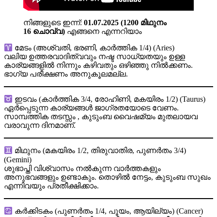
നിങ്ങളുടെ ഇന്ന്‌:
01.07.2025 (1200 മിഥുനം
16
ചൊവ്വ
)
എങ്ങനെ എന്നറിയാം
മേടം (അശ്വതി, ഭരണി, കാർത്തിക 1/4) (Aries)
വലിയ ഉത്തരവാദിത്വവും നഷ്ട സാധ്യതയും ഉള്ള
കാര്യങ്ങളില്‍ നിന്നും കഴിവതും ഒഴിഞ്ഞു നില്‍ക്കണം.
ഭാഗ്യ പരീക്ഷണം അനുകൂലമല്ല.
ഇടവം (കാർത്തിക 3/4, രോഹിണി, മകയിരം 1/2) (Taurus)
ഏര്‍പ്പെടുന്ന കാര്യങ്ങള്‍ ജാഗ്രതയോടെ വേണം.
സാമ്പത്തിക തടസ്സം , കുടുംബ വൈഷമ്യം മുതലായവ
വരാവുന്ന ദിനമാണ്.
മിഥുനം (മകയിരം 1/2, തിരുവാതിര, പുണർതം 3/4)
(Gemini)
ശുഭാപ്തി വിശ്വാസം നല്‍കുന്ന വാര്‍ത്തകളും
അനുഭവങ്ങളും ഉണ്ടാകും. തൊഴില്‍ നേട്ടം, കുടുംബ സുഖം
എന്നിവയും പ്രതീക്ഷിക്കാം.
കർക്കിടകം (പുണർതം 1/4, പൂയം, ആയില്യം) (Cancer)