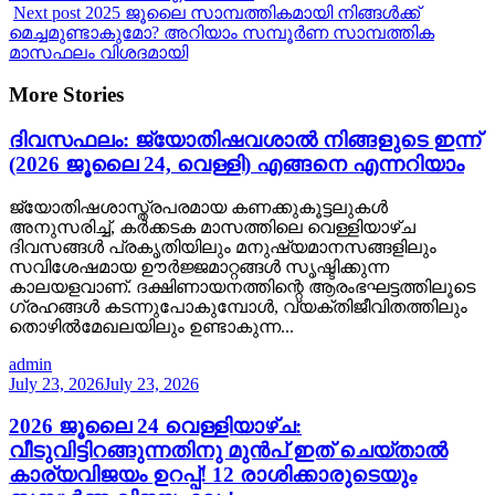
Next post
2025 ജൂലൈ സാമ്പത്തികമായി നിങ്ങൾക്ക്
മെച്ചമുണ്ടാകുമോ? അറിയാം സമ്പൂർണ സാമ്പത്തിക
മാസഫലം വിശദമായി
More Stories
ദിവസഫലം: ജ്യോതിഷവശാൽ നിങ്ങളുടെ ഇന്ന്‌
(2026 ജൂലൈ 24, വെള്ളി) എങ്ങനെ എന്നറിയാം
ജ്യോതിഷശാസ്ത്രപരമായ കണക്കുകൂട്ടലുകൾ
അനുസരിച്ച്, കർക്കടക മാസത്തിലെ വെള്ളിയാഴ്ച
ദിവസങ്ങൾ പ്രകൃതിയിലും മനുഷ്യമാനസങ്ങളിലും
സവിശേഷമായ ഊർജ്ജമാറ്റങ്ങൾ സൃഷ്ടിക്കുന്ന
കാലയളവാണ്. ദക്ഷിണായനത്തിന്റെ ആരംഭഘട്ടത്തിലൂടെ
ഗ്രഹങ്ങൾ കടന്നുപോകുമ്പോൾ, വ്യക്തിജീവിതത്തിലും
തൊഴിൽമേഖലയിലും ഉണ്ടാകുന്ന...
admin
July 23, 2026
July 23, 2026
2026 ജൂലൈ 24 വെള്ളിയാഴ്ച:
വീടുവിട്ടിറങ്ങുന്നതിനു മുൻപ് ഇത് ചെയ്താൽ
കാര്യവിജയം ഉറപ്പ്! 12 രാശിക്കാരുടെയും