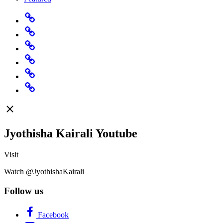
Home
Predictions
Specials
Rashi
Change
Believe
Featured
Jyothisha Kairali Youtube
Visit
Watch @JyothishaKairali
Follow us
Facebook