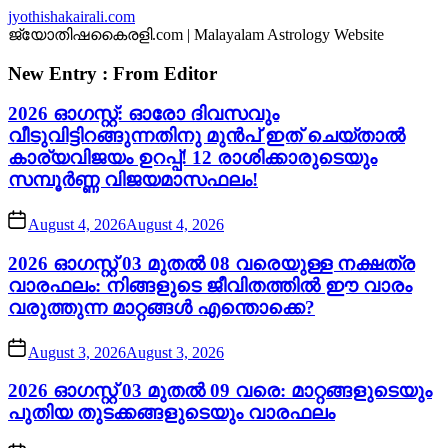
Skip
jyothishakairali.com
to
ജ്യോതിഷകൈരളി.com | Malayalam Astrology Website
the
content
New Entry : From Editor
2026 ഓഗസ്റ്റ്: ഓരോ ദിവസവും
വീടുവിട്ടിറങ്ങുന്നതിനു മുൻപ് ഇത് ചെയ്താൽ
കാര്യവിജയം ഉറപ്പ്! 12 രാശിക്കാരുടെയും
സമ്പൂർണ്ണ വിജയമാസഫലം!
August 4, 2026
August 4, 2026
2026 ഓഗസ്റ്റ് 03 മുതൽ 08 വരെയുള്ള നക്ഷത്ര
വാരഫലം: നിങ്ങളുടെ ജീവിതത്തിൽ ഈ വാരം
വരുത്തുന്ന മാറ്റങ്ങൾ എന്തൊക്കെ?
August 3, 2026
August 3, 2026
2026 ഓഗസ്റ്റ് 03 മുതൽ 09 വരെ: മാറ്റങ്ങളുടെയും
പുതിയ തുടക്കങ്ങളുടെയും വാരഫലം