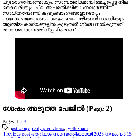
പുരോഗതിയുണ്ടാകും. സാമ്പത്തികമായി മെച്ചപ്പെട്ട നില
കൈവരിക്കും, ചില അപ്രതീക്ഷിത ധനലാഭത്തിന്
സാധ്യതയുണ്ട്. കുടുംബാംഗങ്ങളോടൊപ്പം
സന്തോഷത്തോടെ സമയം ചെലവഴിക്കാൻ സാധിക്കും.
ആത്മീയ കാര്യങ്ങളിൽ കൂടുതൽ ശ്രദ്ധ നൽകുന്നത്
മനഃസമാധാനത്തിന് ഉചിതമാണ്.
ശേഷം അടുത്ത പേജിൽ (Page 2)
Pages:
1
2
3
In
astrology
,
daily predictions
,
jyothisham
Previous post
അറിയാം സാമ്പത്തികമായി 2025 നവംബർ 15,