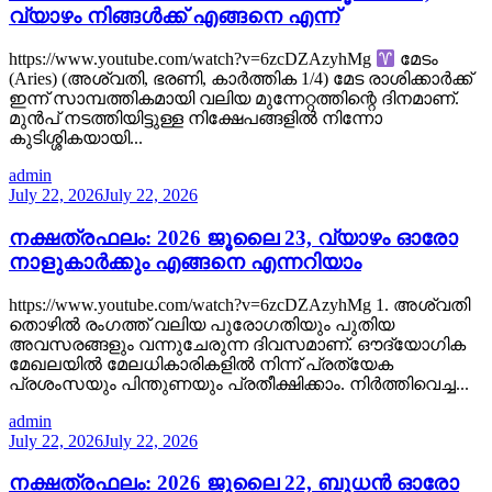
വ്യാഴം നിങ്ങൾക്ക് എങ്ങനെ എന്ന്
https://www.youtube.com/watch?v=6zcDZAzyhMg
മേടം
(Aries) (അശ്വതി, ഭരണി, കാർത്തിക 1/4) മേട രാശിക്കാർക്ക്
ഇന്ന് സാമ്പത്തികമായി വലിയ മുന്നേറ്റത്തിന്റെ ദിനമാണ്.
മുൻപ് നടത്തിയിട്ടുള്ള നിക്ഷേപങ്ങളിൽ നിന്നോ
കുടിശ്ശികയായി...
admin
July 22, 2026
July 22, 2026
നക്ഷത്രഫലം: 2026 ജൂലൈ 23, വ്യാഴം ഓരോ
നാളുകാർക്കും എങ്ങനെ എന്നറിയാം
https://www.youtube.com/watch?v=6zcDZAzyhMg 1. അശ്വതി
തൊഴിൽ രംഗത്ത് വലിയ പുരോഗതിയും പുതിയ
അവസരങ്ങളും വന്നുചേരുന്ന ദിവസമാണ്. ഔദ്യോഗിക
മേഖലയിൽ മേലധികാരികളിൽ നിന്ന് പ്രത്യേക
പ്രശംസയും പിന്തുണയും പ്രതീക്ഷിക്കാം. നിർത്തിവെച്ച...
admin
July 22, 2026
July 22, 2026
നക്ഷത്രഫലം: 2026 ജൂലൈ 22, ബുധൻ ഓരോ