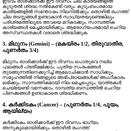
ഇടവം രാശിക്കാർക്ക് ഈ ദിവസം ചില കാര്യങ്ങളിൽ
കൂടുതൽ ശ്രദ്ധ നൽകേണ്ടി വരും. കുടുംബപരമായ
കാര്യങ്ങളിൽ സന്തോഷം നിലനിൽക്കും. തൊഴിൽ രംഗത്ത്
ചില തടസ്സങ്ങൾ ഉണ്ടാകാൻ സാധ്യതയുണ്ടെങ്കിലും
പരിശ്രമത്തിലൂടെ അവയെ മറികടക്കും. സാമ്പത്തിക
കാര്യങ്ങൾ മെച്ചമായിരിക്കും. ആരോഗ്യപരമായി ചെറിയ
അസ്വസ്ഥതകൾ വരാതെ ശ്രദ്ധിക്കുക.
3. മിഥുനം (Gemini) – (മകയിരം 1/2, തിരുവാതിര,
പുണർതം 3/4)
മിഥുനം രാശിക്കാർക്ക് ഈ ദിവസം പൊതുവെ നല്ല
ഫലങ്ങൾ പ്രതീക്ഷിക്കാം. പുതിയ സംരംഭങ്ങൾ
തുടങ്ങുന്നതിനെക്കുറിച്ച് ആലോചിക്കാൻ സാധിക്കും.
സമൂഹത്തിൽ നിങ്ങളുടെ അഭിപ്രായങ്ങൾക്ക് അംഗീകാരം
ലഭിക്കും. സാമ്പത്തികമായി നില മെച്ചപ്പെടും. യാത്രകൾ
ചെയ്യേണ്ടി വന്നേക്കാം. ദാമ്പത്യ ബന്ധത്തിൽ ചെറിയ
പിണക്കങ്ങൾ ഉണ്ടാകാതെ ശ്രദ്ധിക്കണം.
4. കർക്കിടകം (Cancer) – (പുണർതം 1/4, പൂയം,
ആയില്യം)
കർക്കിടകം രാശിക്കാർക്ക് ഈ ദിവസം ഭാഗ്യം
അനുകൂലമായിരിക്കും. തൊഴിൽ രംഗത്ത്