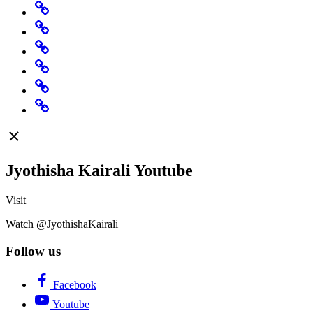
Home
Predictions
Specials
Rashi
Change
Believe
Featured
Jyothisha Kairali Youtube
Visit
Watch @JyothishaKairali
Follow us
Facebook
Youtube