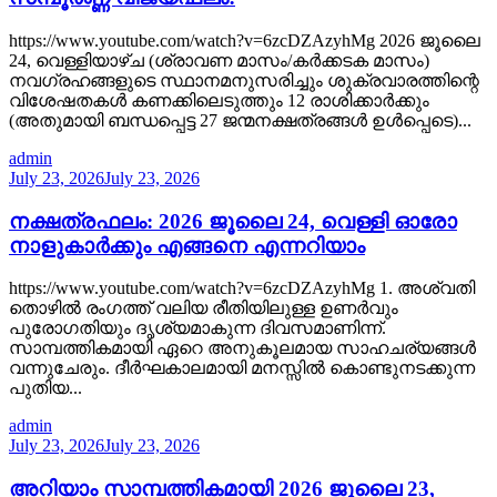
https://www.youtube.com/watch?v=6zcDZAzyhMg 2026 ജൂലൈ
24, വെള്ളിയാഴ്ച (ശ്രാവണ മാസം/കർക്കടക മാസം)
നവഗ്രഹങ്ങളുടെ സ്ഥാനമനുസരിച്ചും ശുക്രവാരത്തിന്റെ
വിശേഷതകൾ കണക്കിലെടുത്തും 12 രാശിക്കാർക്കും
(അതുമായി ബന്ധപ്പെട്ട 27 ജന്മനക്ഷത്രങ്ങൾ ഉൾപ്പെടെ)...
admin
July 23, 2026
July 23, 2026
നക്ഷത്രഫലം: 2026 ജൂലൈ 24, വെള്ളി ഓരോ
നാളുകാർക്കും എങ്ങനെ എന്നറിയാം
https://www.youtube.com/watch?v=6zcDZAzyhMg 1. അശ്വതി
തൊഴിൽ രംഗത്ത് വലിയ രീതിയിലുള്ള ഉണർവും
പുരോഗതിയും ദൃശ്യമാകുന്ന ദിവസമാണിന്ന്.
സാമ്പത്തികമായി ഏറെ അനുകൂലമായ സാഹചര്യങ്ങൾ
വന്നുചേരും. ദീർഘകാലമായി മനസ്സിൽ കൊണ്ടുനടക്കുന്ന
പുതിയ...
admin
July 23, 2026
July 23, 2026
അറിയാം സാമ്പത്തികമായി 2026 ജൂലൈ 23,