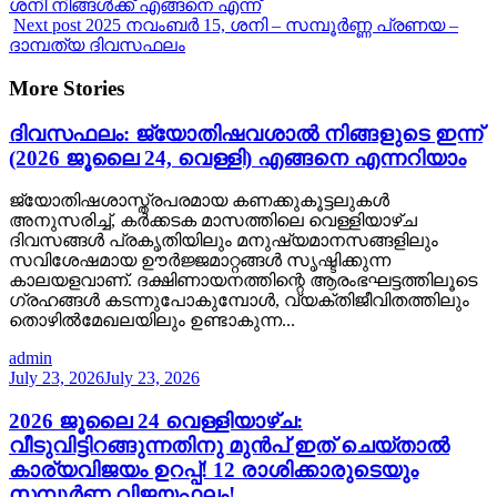
ശനി നിങ്ങൾക്ക് എങ്ങനെ എന്ന്
Next post
2025 നവംബർ 15, ശനി – സമ്പൂർണ്ണ പ്രണയ –
ദാമ്പത്യ ദിവസഫലം
More Stories
ദിവസഫലം: ജ്യോതിഷവശാൽ നിങ്ങളുടെ ഇന്ന്‌
(2026 ജൂലൈ 24, വെള്ളി) എങ്ങനെ എന്നറിയാം
ജ്യോതിഷശാസ്ത്രപരമായ കണക്കുകൂട്ടലുകൾ
അനുസരിച്ച്, കർക്കടക മാസത്തിലെ വെള്ളിയാഴ്ച
ദിവസങ്ങൾ പ്രകൃതിയിലും മനുഷ്യമാനസങ്ങളിലും
സവിശേഷമായ ഊർജ്ജമാറ്റങ്ങൾ സൃഷ്ടിക്കുന്ന
കാലയളവാണ്. ദക്ഷിണായനത്തിന്റെ ആരംഭഘട്ടത്തിലൂടെ
ഗ്രഹങ്ങൾ കടന്നുപോകുമ്പോൾ, വ്യക്തിജീവിതത്തിലും
തൊഴിൽമേഖലയിലും ഉണ്ടാകുന്ന...
admin
July 23, 2026
July 23, 2026
2026 ജൂലൈ 24 വെള്ളിയാഴ്ച:
വീടുവിട്ടിറങ്ങുന്നതിനു മുൻപ് ഇത് ചെയ്താൽ
കാര്യവിജയം ഉറപ്പ്! 12 രാശിക്കാരുടെയും
സമ്പൂർണ്ണ വിജയഫലം!