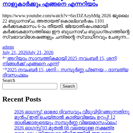
നാളുകാർക്കും എങ്ങനെ എന്നറിയാം
https://www.youtube.com/watch?v=6zcDZAzyhMg 2026 ജൂലൈ
22 ബുധനാഴ്ച, അതായത് കൊല്ലവർഷം 1101
കർക്കടകമാസം 6-ാം തീയതി. ജ്യോതിഷപരമായി
കർക്കടകമാസത്തിലെ ഈ ബുധനാഴ്ച ബുധഗ്രഹത്തിന്റെ
സ്വഭാവവിശേഷങ്ങളും ചന്ദ്രന്റെ സ്വാധീനവും ചേരുന്ന...
admin
July 21, 2026
July 21, 2026
Post
Previous
അറിയാം സാമ്പത്തികമായി 2025 നവംബർ 15, ശനി
post:
നിങ്ങൾക്ക് എങ്ങനെ എന്ന്
navigation
Next
2025 നവംബർ 15, ശനി – സമ്പൂർണ്ണ പ്രണയ – ദാമ്പത്യ
post:
ദിവസഫലം
Search
Search
Recent Posts
2026 ഓഗസ്റ്റ്: ഓരോ ദിവസവും വീടുവിട്ടിറങ്ങുന്നതിനു
മുൻപ് ഇത് ചെയ്താൽ കാര്യവിജയം ഉറപ്പ്! 12
രാശിക്കാരുടെയും സമ്പൂർണ്ണ വിജയമാസഫലം!
2026 ഓഗസ്റ്റ് 03 മുതൽ 08 വരെയുള്ള നക്ഷത്ര