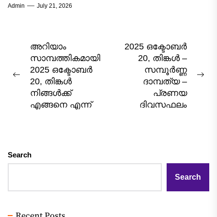
Admin
July 21, 2026
ബുധഗ്രഹത്തിന്റെ സ്വഭാവവിശേഷങ്ങളും ചന്ദ്രന്റെ
സ്വാധീനവും ചേരുന്ന...
Post
അറിയാം
2025 ഒക്ടോബർ
സാമ്പത്തികമായി
20, തിങ്കൾ –
navigation
2025 ഒക്ടോബർ
സമ്പൂർണ്ണ
Previous
Nex
20, തിങ്കൾ
ദാമ്പത്യ –
post:
pos
നിങ്ങൾക്ക്
പ്രണയ
എങ്ങനെ എന്ന്
ദിവസഫലം
Search
Search
Recent Posts