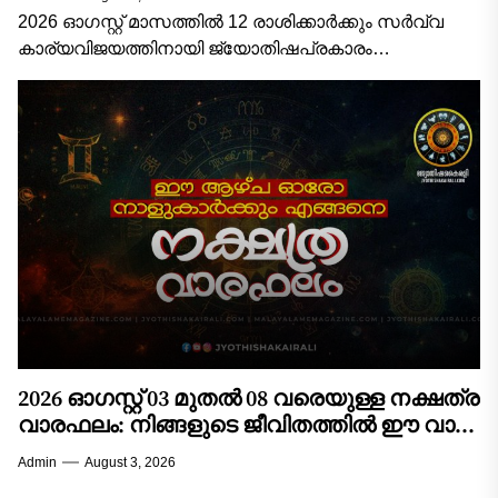
രാശിക്കാരുടെയും സമ്പൂർണ്ണ
2026 ഓഗസ്റ്റ് മാസത്തിൽ 12 രാശിക്കാർക്കും സർവ്വ
വിജയമാസഫലം!
കാര്യവിജയത്തിനായി ജ്യോതിഷപ്രകാരം
ശ്രദ്ധിക്കേണ്ട പ്രധാന കാര്യങ്ങൾ, ശുഭനിറങ്ങൾ,
ആരാധിക്കേണ്ട ദേവീദേവന്മാർ, അനുയോജ്യമായ
സമയങ്ങൾ, ചെയ്യേണ്ട വഴിപാടുകൾ/പ്രതിവിധികൾ,
ശുഭശകുനങ്ങൾ എന്നിവ...
2026 ഓഗസ്റ്റ് 03 മുതൽ 08 വരെയുള്ള നക്ഷത്ര
വാരഫലം: നിങ്ങളുടെ ജീവിതത്തിൽ ഈ വാരം
വരുത്തുന്ന മാറ്റങ്ങൾ എന്തൊക്കെ?
Admin
August 3, 2026