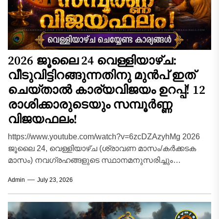
2026 ജൂലൈ 24 വെള്ളിയാഴ്ച:
വീടുവിട്ടിറങ്ങുന്നതിനു മുൻപ് ഇത്
ചെയ്താൽ കാര്യവിജയം ഉറപ്പ്! 12
രാശിക്കാരുടെയും സമ്പൂർണ്ണ
വിജയഫലം!
https://www.youtube.com/watch?v=6zcDZAzyhMg 2026
ജൂലൈ 24, വെള്ളിയാഴ്ച (ശ്രാവണ മാസം/കർക്കടക
മാസം) നവഗ്രഹങ്ങളുടെ സ്ഥാനമനുസരിച്ചും
ശുക്രവാരത്തിന്റെ വിശേഷതകൾ കണക്കിലെടുത്തും 12
Admin
July 23, 2026
രാശിക്കാർക്കും (അതുമായി ബന്ധപ്പെട്ട 27
ജന്മനക്ഷത്രങ്ങൾ ഉൾപ്പെടെ)...