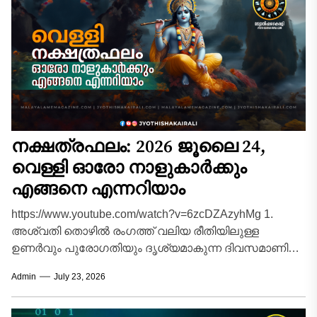
നക്ഷത്രഫലം: 2026 ജൂലൈ 24,
വെള്ളി ഓരോ നാളുകാർക്കും
എങ്ങനെ എന്നറിയാം
https://www.youtube.com/watch?v=6zcDZAzyhMg 1.
അശ്വതി തൊഴിൽ രംഗത്ത് വലിയ രീതിയിലുള്ള
ഉണർവും പുരോഗതിയും ദൃശ്യമാകുന്ന ദിവസമാണിന്ന്.
സാമ്പത്തികമായി ഏറെ അനുകൂലമായ
Admin
July 23, 2026
സാഹചര്യങ്ങൾ വന്നുചേരും. ദീർഘകാലമായി മനസ്സിൽ
കൊണ്ടുനടക്കുന്ന പുതിയ...