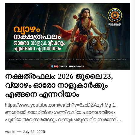
നക്ഷത്രഫലം: 2026 ജൂലൈ 23,
വ്യാഴം ഓരോ നാളുകാർക്കും
എങ്ങനെ എന്നറിയാം
https://www.youtube.com/watch?v=6zcDZAzyhMg 1.
അശ്വതി തൊഴിൽ രംഗത്ത് വലിയ പുരോഗതിയും
പുതിയ അവസരങ്ങളും വന്നുചേരുന്ന ദിവസമാണ്.
ഔദ്യോഗിക മേഖലയിൽ മേലധികാരികളിൽ നിന്ന്
Admin
July 22, 2026
പ്രത്യേക പ്രശംസയും പിന്തുണയും പ്രതീക്ഷിക്കാം.