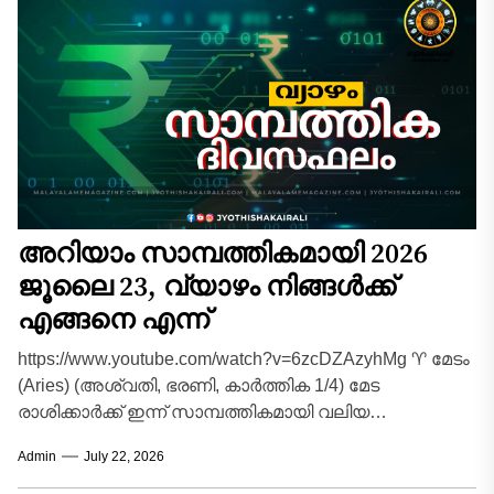
അറിയാം സാമ്പത്തികമായി 2026
ജൂലൈ 23, വ്യാഴം നിങ്ങൾക്ക്
എങ്ങനെ എന്ന്
https://www.youtube.com/watch?v=6zcDZAzyhMg ♈ മേടം
(Aries) (അശ്വതി, ഭരണി, കാർത്തിക 1/4) മേട
രാശിക്കാർക്ക് ഇന്ന് സാമ്പത്തികമായി വലിയ
മുന്നേറ്റത്തിന്റെ ദിനമാണ്. മുൻപ് നടത്തിയിട്ടുള്ള
Admin
July 22, 2026
നിക്ഷേപങ്ങളിൽ നിന്നോ കുടിശ്ശികയായി...