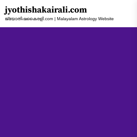
Skip
jyothishakairali.com
to
the
ജ്യോതിഷകൈരളി.com | Malayalam Astrology Website
content