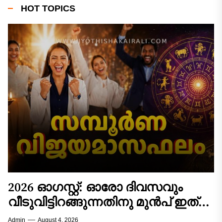
HOT TOPICS
2026 ഓഗസ്റ്റ്: ഓരോ ദിവസവും
വീടുവിട്ടിറങ്ങുന്നതിനു മുൻപ് ഇത്
ചെയ്താൽ കാര്യവിജയം ഉറപ്പ്! 12
Admin
August 4, 2026