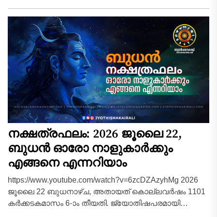
നിർത്തിവെച്ച...
നക്ഷത്രഫലം: 2026 ജൂലൈ 22,
ബുധൻ ഓരോ നാളുകാർക്കും
എങ്ങനെ എന്നറിയാം
https://www.youtube.com/watch?v=6zcDZAzyhMg 2026
ജൂലൈ 22 ബുധനാഴ്ച, അതായത് കൊല്ലവർഷം 1101
കർക്കടകമാസം 6-ാം തീയതി. ജ്യോതിഷപരമായി
കർക്കടകമാസത്തിലെ ഈ ബുധനാഴ്ച