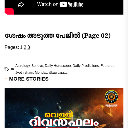
ശേഷം അടുത്ത പേജിൽ (Page 02)
Pages:
1
2
3
Astrology
,
Believe
,
Daily Horoscope
,
Daily Predictions
,
Featured
,
In
Jyothisham
,
Monday
,
ദിവസഫലം
MORE STORIES