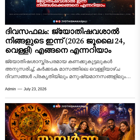
ദിവസഫലം: ജ്യോതിഷവശാൽ
നിങ്ങളുടെ ഇന്ന്‌ (2026 ജൂലൈ 24,
വെള്ളി) എങ്ങനെ എന്നറിയാം
ജ്യോതിഷശാസ്ത്രപരമായ കണക്കുകൂട്ടലുകൾ
അനുസരിച്ച്, കർക്കടക മാസത്തിലെ വെള്ളിയാഴ്ച
ദിവസങ്ങൾ പ്രകൃതിയിലും മനുഷ്യമാനസങ്ങളിലും
സവിശേഷമായ ഊർജ്ജമാറ്റങ്ങൾ സൃഷ്ടിക്കുന്ന
Admin
July 23, 2026
കാലയളവാണ്. ദക്ഷിണായനത്തിന്റെ
ആരംഭഘട്ടത്തിലൂടെ ഗ്രഹങ്ങൾ കടന്നുപോകുമ്പോൾ,
വ്യക്തിജീവിതത്തിലും തൊഴിൽമേഖലയിലും
ഉണ്ടാകുന്ന...