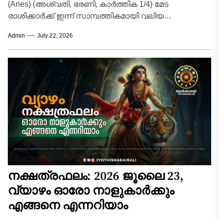
(Aries) (അശ്വതി, ഭരണി, കാർത്തിക 1/4) മേട
രാശിക്കാർക്ക് ഇന്ന് സാമ്പത്തികമായി വലിയ
മുന്നേറ്റത്തിന്റെ ദിനമാണ്. മുൻപ് നടത്തിയിട്ടുള്ള
Admin
July 22, 2026
നിക്ഷേപങ്ങളിൽ നിന്നോ കുടിശ്ശികയായി...
നക്ഷത്രഫലം: 2026 ജൂലൈ 23,
വ്യാഴം ഓരോ നാളുകാർക്കും
എങ്ങനെ എന്നറിയാം