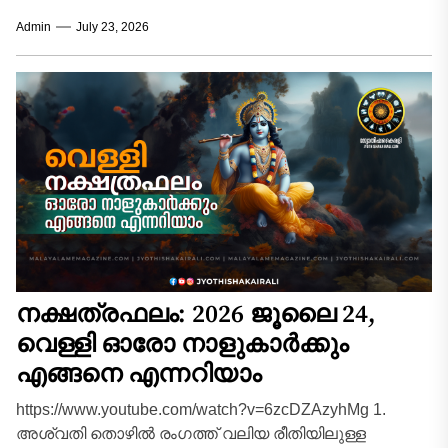
ശുക്രവാരത്തിന്റെ വിശേഷതകൾ കണക്കിലെടുത്തും 12
Admin
July 23, 2026
രാശിക്കാർക്കും (അതുമായി ബന്ധപ്പെട്ട 27
ജന്മനക്ഷത്രങ്ങൾ ഉൾപ്പെടെ)...
നക്ഷത്രഫലം: 2026 ജൂലൈ 24,
വെള്ളി ഓരോ നാളുകാർക്കും
എങ്ങനെ എന്നറിയാം
https://www.youtube.com/watch?v=6zcDZAzyhMg 1.
അശ്വതി തൊഴിൽ രംഗത്ത് വലിയ രീതിയിലുള്ള