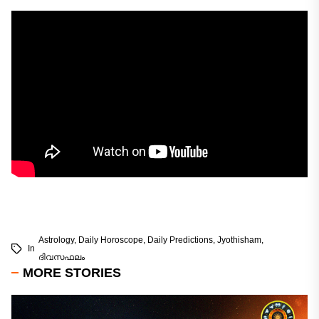
Astrology
,
Daily Horoscope
,
Daily Predictions
,
Jyothisham
,
In
ദിവസഫലം
MORE STORIES