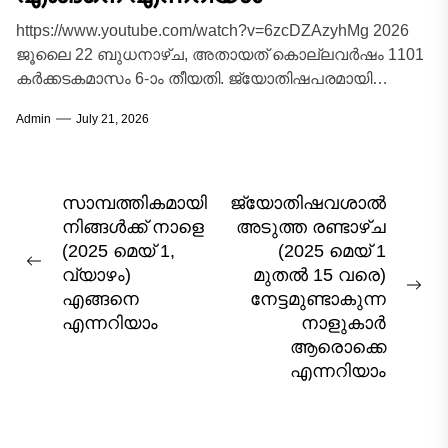
https://www.youtube.com/watch?v=6zcDZAzyhMg 2026
ജൂലൈ 22 ബുധനാഴ്ച, അതായത് കൊല്ലവർഷം 1101
കർക്കടകമാസം 6-ാം തീയതി. ജ്യോതിഷപരമായി
കർക്കടകമാസത്തിലെ ഈ ബുധനാഴ്ച
Admin
July 21, 2026
ബുധഗ്രഹത്തിന്റെ സ്വഭാവവിശേഷങ്ങളും ചന്ദ്രന്റെ
സ്വാധീനവും ചേരുന്ന...
Post
സാമ്പത്തികമായി
ജ്യോതിഷവശാൽ
നിങ്ങൾക്ക് നാളെ
അടുത്ത രണ്ടാഴ്ച
navigation
(2025 മെയ് 1,
(2025 മെയ് 1
Previous
വ്യാഴം)
മുതൽ 15 വരെ)
post:
Nex
എങ്ങനെ
നേട്ടമുണ്ടാകുന്ന
pos
എന്നറിയാം
നാളുകാർ
ആരൊക്കെ
എന്നറിയാം