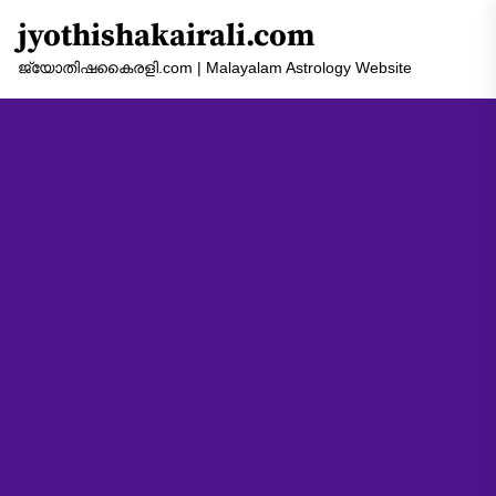
Skip
jyothishakairali.com
to
the
ജ്യോതിഷകൈരളി.com | Malayalam Astrology Website
content