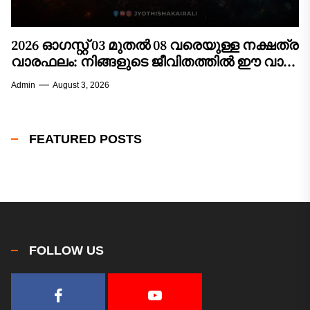
2026 ഓഗസ്റ്റ് 03 മുതൽ 08 വരെയുള്ള നക്ഷത്ര
വാരഫലം: നിങ്ങളുടെ ജീവിതത്തിൽ ഈ വാരം
വരുത്തുന്ന മാറ്റങ്ങൾ എന്തൊക്കെ?
Admin
August 3, 2026
FEATURED POSTS
FOLLOW US