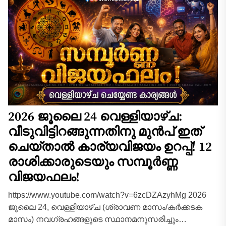
ഉണ്ടാകുന്ന...
2026 ജൂലൈ 24 വെള്ളിയാഴ്ച:
വീടുവിട്ടിറങ്ങുന്നതിനു മുൻപ് ഇത്
ചെയ്താൽ കാര്യവിജയം ഉറപ്പ്! 12
രാശിക്കാരുടെയും സമ്പൂർണ്ണ
വിജയഫലം!
https://www.youtube.com/watch?v=6zcDZAzyhMg 2026
ജൂലൈ 24, വെള്ളിയാഴ്ച (ശ്രാവണ മാസം/കർക്കടക
മാസം) നവഗ്രഹങ്ങളുടെ സ്ഥാനമനുസരിച്ചും