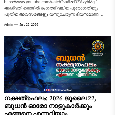
https://www.youtube.com/watch?v=6zcDZAzyhMg 1.
അശ്വതി തൊഴിൽ രംഗത്ത് വലിയ പുരോഗതിയും
പുതിയ അവസരങ്ങളും വന്നുചേരുന്ന ദിവസമാണ്.
ഔദ്യോഗിക മേഖലയിൽ മേലധികാരികളിൽ നിന്ന്
Admin
July 22, 2026
പ്രത്യേക പ്രശംസയും പിന്തുണയും പ്രതീക്ഷിക്കാം.
നിർത്തിവെച്ച...
നക്ഷത്രഫലം: 2026 ജൂലൈ 22,
ബുധൻ ഓരോ നാളുകാർക്കും
എങ്ങനെ എന്നറിയാം