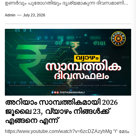
ഉണർവും പുരോഗതിയും ദൃശ്യമാകുന്ന ദിവസമാണിന്ന്.
സാമ്പത്തികമായി ഏറെ അനുകൂലമായ
Admin
July 23, 2026
സാഹചര്യങ്ങൾ വന്നുചേരും. ദീർഘകാലമായി മനസ്സിൽ
കൊണ്ടുനടക്കുന്ന പുതിയ...
അറിയാം സാമ്പത്തികമായി 2026
ജൂലൈ 23, വ്യാഴം നിങ്ങൾക്ക്
എങ്ങനെ എന്ന്
https://www.youtube.com/watch?v=6zcDZAzyhMg ♈ മേടം