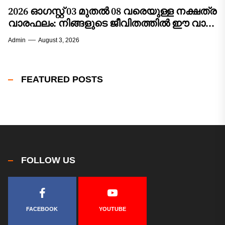
2026 ഓഗസ്റ്റ് 03 മുതൽ 08 വരെയുള്ള നക്ഷത്ര
വാരഫലം: നിങ്ങളുടെ ജീവിതത്തിൽ ഈ വാരം
വരുത്തുന്ന മാറ്റങ്ങൾ എന്തൊക്കെ?
Admin
August 3, 2026
FEATURED POSTS
FOLLOW US
FACEBOOK
YOUTUBE