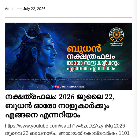
ഔദ്യോഗിക മേഖലയിൽ മേലധികാരികളിൽ നിന്ന്
Admin
July 22, 2026
പ്രത്യേക പ്രശംസയും പിന്തുണയും പ്രതീക്ഷിക്കാം.
നിർത്തിവെച്ച...
നക്ഷത്രഫലം: 2026 ജൂലൈ 22,
ബുധൻ ഓരോ നാളുകാർക്കും
എങ്ങനെ എന്നറിയാം
https://www.youtube.com/watch?v=6zcDZAzyhMg 2026
ജൂലൈ 22 ബുധനാഴ്ച, അതായത് കൊല്ലവർഷം 1101