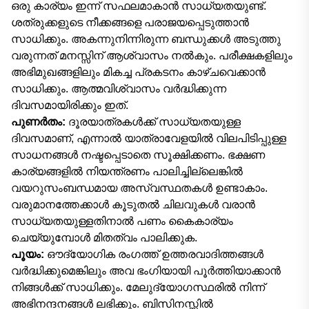
ഒരു കാര്യം ഇന്ന് സഫലമാകാൻ സാധ്യതയുണ്ട്.
ശത്രുക്കളുടെ നീക്കങ്ങളെ പരാജയപ്പെടുത്താൻ
സാധിക്കും. അകന്നുനിന്നിരുന്ന ബന്ധുക്കൾ അടുത്തു
വരുന്നത് മനസ്സിന് ആശ്വാസം നൽകും. പരീക്ഷകളിലും
അഭിമുഖങ്ങളിലും മികച്ച പ്രകടനം കാഴ്ചവെക്കാൻ
സാധിക്കും. ആത്മവിശ്വാസം വർദ്ധിക്കുന്ന
ദിവസമായിരിക്കും ഇത്.
പുണർതം:
ദൂരയാത്രകൾക്ക് സാധ്യതയുള്ള
ദിവസമാണ്, എന്നാൽ യാത്രാവേളയിൽ വിലപിടിപ്പുള്ള
സാധനങ്ങൾ നഷ്ടപ്പെടാതെ സൂക്ഷിക്കണം. ഭക്ഷണ
കാര്യങ്ങളിൽ നിയന്ത്രണം പാലിച്ചില്ലെങ്കിൽ
വയറുസംബന്ധമായ അസ്വസ്ഥതകൾ ഉണ്ടാകാം.
വരുമാനത്തേക്കാൾ കൂടുതൽ ചിലവുകൾ വരാൻ
സാധ്യതയുള്ളതിനാൽ പണം കൈകാര്യം
ചെയ്യുമ്പോൾ മിതത്വം പാലിക്കുക.
പൂയം:
ഔദ്യോഗിക രംഗത്ത് ഉത്തരവാദിത്തങ്ങൾ
വർദ്ധിക്കുമെങ്കിലും അവ ഭംഗിയായി പൂർത്തിയാക്കാൻ
നിങ്ങൾക്ക് സാധിക്കും. മേലുദ്യോഗസ്ഥരിൽ നിന്ന്
അഭിനന്ദനങ്ങൾ ലഭിക്കും. ബിസിനസ്സിൽ