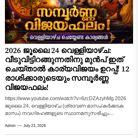
2026 ജൂലൈ 24 വെള്ളിയാഴ്ച:
വീടുവിട്ടിറങ്ങുന്നതിനു മുൻപ് ഇത്
ചെയ്താൽ കാര്യവിജയം ഉറപ്പ്! 12
രാശിക്കാരുടെയും സമ്പൂർണ്ണ
വിജയഫലം!
https://www.youtube.com/watch?v=6zcDZAzyhMg 2026
ജൂലൈ 24, വെള്ളിയാഴ്ച (ശ്രാവണ മാസം/കർക്കടക
മാസം) നവഗ്രഹങ്ങളുടെ സ്ഥാനമനുസരിച്ചും
ശുക്രവാരത്തിന്റെ വിശേഷതകൾ കണക്കിലെടുത്തും 12
Admin
July 23, 2026
രാശിക്കാർക്കും (അതുമായി ബന്ധപ്പെട്ട 27
ജന്മനക്ഷത്രങ്ങൾ ഉൾപ്പെടെ)...