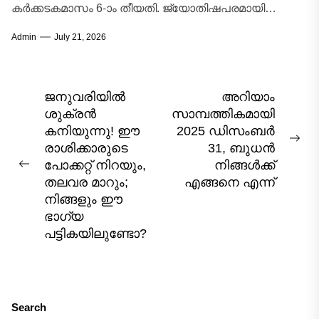
കർക്കടകമാസം 6-ാം തീയതി. ജ്യോതിഷപരമായി
കർക്കടകമാസത്തിലെ ഈ ബുധനാഴ്ച
Admin
July 21, 2026
ബുധഗ്രഹത്തിന്റെ സ്വഭാവവിശേഷങ്ങളും ചന്ദ്രന്റെ
സ്വാധീനവും ചേരുന്ന...
Post
ജനുവരിയിൽ
അറിയാം
ശുക്രൻ
സാമ്പത്തികമായി
navigation
കനിയുന്നു! ഈ
2025 ഡിസംബർ
Nex
രാശിക്കാരുടെ
31, ബുധൻ
pos
പോക്കറ്റ് നിറയും,
നിങ്ങൾക്ക്
Previous
തലവര മാറും;
എങ്ങനെ എന്ന്
post:
നിങ്ങളും ഈ
ഭാഗ്യ
പട്ടികയിലുണ്ടോ?
Search