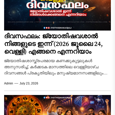
ദിവസഫലം: ജ്യോതിഷവശാൽ
നിങ്ങളുടെ ഇന്ന്‌ (2026 ജൂലൈ 24,
വെള്ളി) എങ്ങനെ എന്നറിയാം
ജ്യോതിഷശാസ്ത്രപരമായ കണക്കുകൂട്ടലുകൾ
അനുസരിച്ച്, കർക്കടക മാസത്തിലെ വെള്ളിയാഴ്ച
ദിവസങ്ങൾ പ്രകൃതിയിലും മനുഷ്യമാനസങ്ങളിലും
സവിശേഷമായ ഊർജ്ജമാറ്റങ്ങൾ സൃഷ്ടിക്കുന്ന
Admin
July 23, 2026
കാലയളവാണ്. ദക്ഷിണായനത്തിന്റെ
ആരംഭഘട്ടത്തിലൂടെ ഗ്രഹങ്ങൾ കടന്നുപോകുമ്പോൾ,
വ്യക്തിജീവിതത്തിലും തൊഴിൽമേഖലയിലും
ഉണ്ടാകുന്ന...