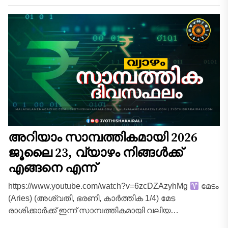
കൊണ്ടുനടക്കുന്ന പുതിയ...
അറിയാം സാമ്പത്തികമായി 2026
ജൂലൈ 23, വ്യാഴം നിങ്ങൾക്ക്
എങ്ങനെ എന്ന്
https://www.youtube.com/watch?v=6zcDZAzyhMg
മേടം
(Aries) (അശ്വതി, ഭരണി, കാർത്തിക 1/4) മേട
രാശിക്കാർക്ക് ഇന്ന് സാമ്പത്തികമായി വലിയ
മുന്നേറ്റത്തിന്റെ ദിനമാണ്. മുൻപ് നടത്തിയിട്ടുള്ള