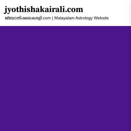
Skip
jyothishakairali.com
to
the
ജ്യോതിഷകൈരളി.com | Malayalam Astrology Website
content