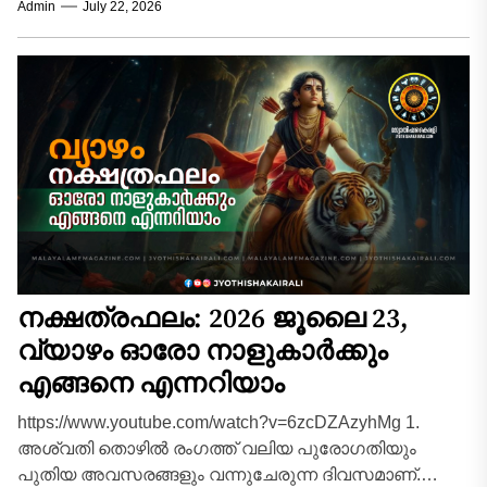
Admin
July 22, 2026
നിക്ഷേപങ്ങളിൽ നിന്നോ കുടിശ്ശികയായി...
നക്ഷത്രഫലം: 2026 ജൂലൈ 23,
വ്യാഴം ഓരോ നാളുകാർക്കും
എങ്ങനെ എന്നറിയാം
https://www.youtube.com/watch?v=6zcDZAzyhMg 1.
അശ്വതി തൊഴിൽ രംഗത്ത് വലിയ പുരോഗതിയും
പുതിയ അവസരങ്ങളും വന്നുചേരുന്ന ദിവസമാണ്.