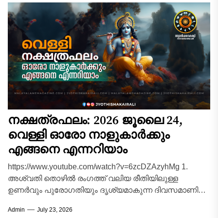
നക്ഷത്രഫലം: 2026 ജൂലൈ 24,
വെള്ളി ഓരോ നാളുകാർക്കും
എങ്ങനെ എന്നറിയാം
https://www.youtube.com/watch?v=6zcDZAzyhMg 1.
അശ്വതി തൊഴിൽ രംഗത്ത് വലിയ രീതിയിലുള്ള
ഉണർവും പുരോഗതിയും ദൃശ്യമാകുന്ന ദിവസമാണിന്ന്.
സാമ്പത്തികമായി ഏറെ അനുകൂലമായ
Admin
July 23, 2026
സാഹചര്യങ്ങൾ വന്നുചേരും. ദീർഘകാലമായി മനസ്സിൽ