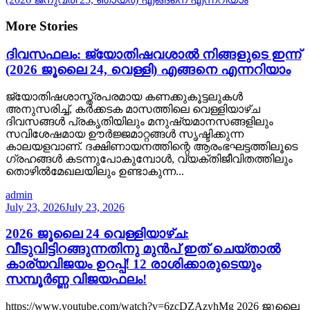
More Stories
ദിവസഫലം: ജ്യോതിഷവശാൽ നിങ്ങളുടെ ഇന്ന്‌
(2026 ജൂലൈ 24, വെള്ളി) എങ്ങനെ എന്നറിയാം
ജ്യോതിഷശാസ്ത്രപരമായ കണക്കുകൂട്ടലുകൾ
അനുസരിച്ച്, കർക്കടക മാസത്തിലെ വെള്ളിയാഴ്ച
ദിവസങ്ങൾ പ്രകൃതിയിലും മനുഷ്യമാനസങ്ങളിലും
സവിശേഷമായ ഊർജ്ജമാറ്റങ്ങൾ സൃഷ്ടിക്കുന്ന
കാലയളവാണ്. ദക്ഷിണായനത്തിന്റെ ആരംഭഘട്ടത്തിലൂടെ
ഗ്രഹങ്ങൾ കടന്നുപോകുമ്പോൾ, വ്യക്തിജീവിതത്തിലും
തൊഴിൽമേഖലയിലും ഉണ്ടാകുന്ന...
admin
July 23, 2026
July 23, 2026
2026 ജൂലൈ 24 വെള്ളിയാഴ്ച:
വീടുവിട്ടിറങ്ങുന്നതിനു മുൻപ് ഇത് ചെയ്താൽ
കാര്യവിജയം ഉറപ്പ്! 12 രാശിക്കാരുടെയും
സമ്പൂർണ്ണ വിജയഫലം!
https://www.youtube.com/watch?v=6zcDZAzyhMg 2026 ജൂലൈ