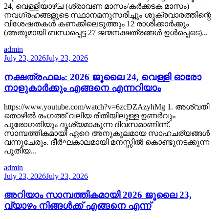
24, വെള്ളിയാഴ്ച (ശ്രാവണ മാസം/കർക്കടക മാസം)
നവഗ്രഹങ്ങളുടെ സ്ഥാനമനുസരിച്ചും ശുക്രവാരത്തിന്റെ
വിശേഷതകൾ കണക്കിലെടുത്തും 12 രാശിക്കാർക്കും
(അതുമായി ബന്ധപ്പെട്ട 27 ജന്മനക്ഷത്രങ്ങൾ ഉൾപ്പെടെ)...
admin
July 23, 2026
July 23, 2026
നക്ഷത്രഫലം: 2026 ജൂലൈ 24, വെള്ളി ഓരോ
നാളുകാർക്കും എങ്ങനെ എന്നറിയാം
https://www.youtube.com/watch?v=6zcDZAzyhMg 1. അശ്വതി
തൊഴിൽ രംഗത്ത് വലിയ രീതിയിലുള്ള ഉണർവും
പുരോഗതിയും ദൃശ്യമാകുന്ന ദിവസമാണിന്ന്.
സാമ്പത്തികമായി ഏറെ അനുകൂലമായ സാഹചര്യങ്ങൾ
വന്നുചേരും. ദീർഘകാലമായി മനസ്സിൽ കൊണ്ടുനടക്കുന്ന
പുതിയ...
admin
July 23, 2026
July 23, 2026
അറിയാം സാമ്പത്തികമായി 2026 ജൂലൈ 23,
വ്യാഴം നിങ്ങൾക്ക് എങ്ങനെ എന്ന്