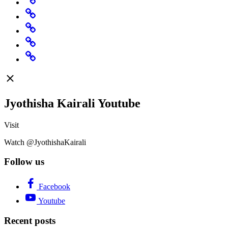
Specials
Rashi
Change
Believe
Featured
Jyothisha Kairali Youtube
Visit
Watch @JyothishaKairali
Follow us
Facebook
Youtube
Recent posts