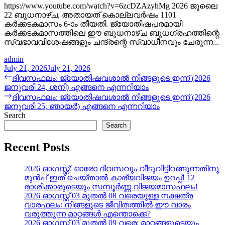
https://www.youtube.com/watch?v=6zcDZAzyhMg 2026 ജൂലൈ
22 ബുധനാഴ്ച, അതായത് കൊല്ലവർഷം 1101
കർക്കടകമാസം 6-ാം തീയതി. ജ്യോതിഷപരമായി
കർക്കടകമാസത്തിലെ ഈ ബുധനാഴ്ച ബുധഗ്രഹത്തിന്റെ
സ്വഭാവവിശേഷങ്ങളും ചന്ദ്രന്റെ സ്വാധീനവും ചേരുന്ന...
admin
July 21, 2026
July 21, 2026
Post
Previous
ദിവസഫലം: ജ്യോതിഷവശാൽ നിങ്ങളുടെ ഇന്ന്‌ (2026
post:
ജനുവരി 24, ശനി) എങ്ങനെ എന്നറിയാം
navigation
Next
ദിവസഫലം: ജ്യോതിഷവശാൽ നിങ്ങളുടെ ഇന്ന്‌ (2026
post:
ജനുവരി 25, ഞായർ) എങ്ങനെ എന്നറിയാം
Search
Search
Recent Posts
2026 ഓഗസ്റ്റ്: ഓരോ ദിവസവും വീടുവിട്ടിറങ്ങുന്നതിനു
മുൻപ് ഇത് ചെയ്താൽ കാര്യവിജയം ഉറപ്പ്! 12
രാശിക്കാരുടെയും സമ്പൂർണ്ണ വിജയമാസഫലം!
2026 ഓഗസ്റ്റ് 03 മുതൽ 08 വരെയുള്ള നക്ഷത്ര
വാരഫലം: നിങ്ങളുടെ ജീവിതത്തിൽ ഈ വാരം
വരുത്തുന്ന മാറ്റങ്ങൾ എന്തൊക്കെ?
2026 ഓഗസ്റ്റ് 03 മുതൽ 09 വരെ: മാറ്റങ്ങളുടെയും