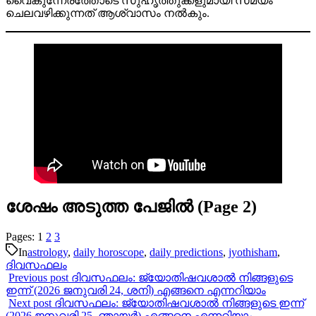
വൈകുന്നേരത്തോടെ സുഹൃത്തുക്കളുമായി സമയം
ചെലവഴിക്കുന്നത് ആശ്വാസം നൽകും.
ശേഷം അടുത്ത പേജിൽ (Page 2)
Pages:
1
2
3
In
astrology
,
daily horoscope
,
daily predictions
,
jyothisham
,
ദിവസഫലം
Previous post
ദിവസഫലം: ജ്യോതിഷവശാൽ നിങ്ങളുടെ
ഇന്ന്‌ (2026 ജനുവരി 24, ശനി) എങ്ങനെ എന്നറിയാം
Next post
ദിവസഫലം: ജ്യോതിഷവശാൽ നിങ്ങളുടെ ഇന്ന്‌
(2026 ജനുവരി 25, ഞായർ) എങ്ങനെ എന്നറിയാം