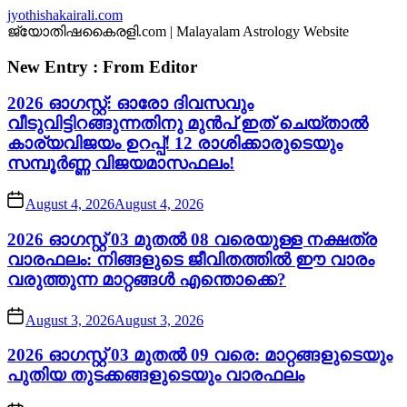
Skip
jyothishakairali.com
to
ജ്യോതിഷകൈരളി.com | Malayalam Astrology Website
the
content
New Entry : From Editor
2026 ഓഗസ്റ്റ്: ഓരോ ദിവസവും
വീടുവിട്ടിറങ്ങുന്നതിനു മുൻപ് ഇത് ചെയ്താൽ
കാര്യവിജയം ഉറപ്പ്! 12 രാശിക്കാരുടെയും
സമ്പൂർണ്ണ വിജയമാസഫലം!
August 4, 2026
August 4, 2026
2026 ഓഗസ്റ്റ് 03 മുതൽ 08 വരെയുള്ള നക്ഷത്ര
വാരഫലം: നിങ്ങളുടെ ജീവിതത്തിൽ ഈ വാരം
വരുത്തുന്ന മാറ്റങ്ങൾ എന്തൊക്കെ?
August 3, 2026
August 3, 2026
2026 ഓഗസ്റ്റ് 03 മുതൽ 09 വരെ: മാറ്റങ്ങളുടെയും
പുതിയ തുടക്കങ്ങളുടെയും വാരഫലം