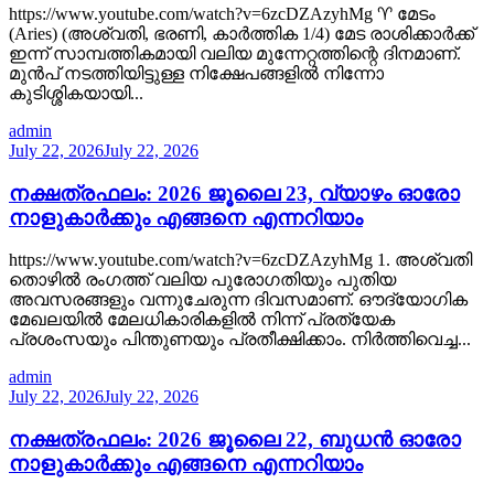
https://www.youtube.com/watch?v=6zcDZAzyhMg ♈ മേടം
(Aries) (അശ്വതി, ഭരണി, കാർത്തിക 1/4) മേട രാശിക്കാർക്ക്
ഇന്ന് സാമ്പത്തികമായി വലിയ മുന്നേറ്റത്തിന്റെ ദിനമാണ്.
മുൻപ് നടത്തിയിട്ടുള്ള നിക്ഷേപങ്ങളിൽ നിന്നോ
കുടിശ്ശികയായി...
admin
July 22, 2026
July 22, 2026
നക്ഷത്രഫലം: 2026 ജൂലൈ 23, വ്യാഴം ഓരോ
നാളുകാർക്കും എങ്ങനെ എന്നറിയാം
https://www.youtube.com/watch?v=6zcDZAzyhMg 1. അശ്വതി
തൊഴിൽ രംഗത്ത് വലിയ പുരോഗതിയും പുതിയ
അവസരങ്ങളും വന്നുചേരുന്ന ദിവസമാണ്. ഔദ്യോഗിക
മേഖലയിൽ മേലധികാരികളിൽ നിന്ന് പ്രത്യേക
പ്രശംസയും പിന്തുണയും പ്രതീക്ഷിക്കാം. നിർത്തിവെച്ച...
admin
July 22, 2026
July 22, 2026
നക്ഷത്രഫലം: 2026 ജൂലൈ 22, ബുധൻ ഓരോ
നാളുകാർക്കും എങ്ങനെ എന്നറിയാം