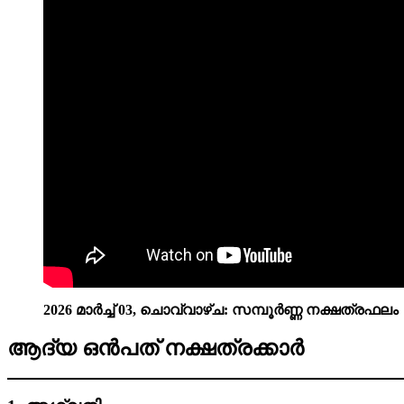
2026 മാർച്ച് 03, ചൊവ്വാഴ്‌ച: സമ്പൂർണ്ണ നക്ഷത്രഫലം
ആദ്യ ഒൻപത് നക്ഷത്രക്കാർ