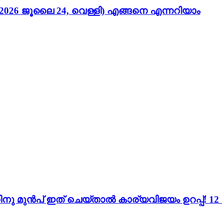
026 ജൂലൈ 24, വെള്ളി) എങ്ങനെ എന്നറിയാം
ന്നതിനു മുൻപ് ഇത് ചെയ്താൽ കാര്യവിജയം ഉറപ്പ്!