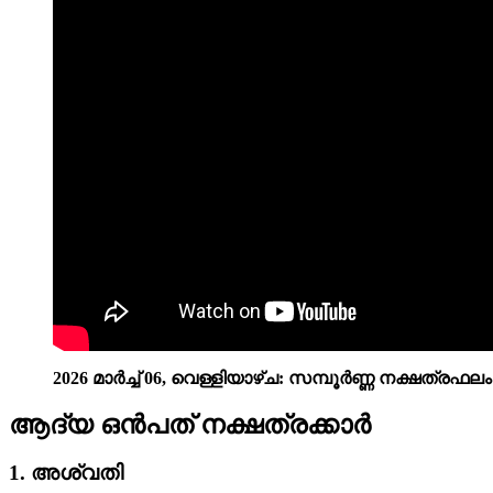
2026 മാർച്ച് 06, വെള്ളിയാഴ്‌ച: സമ്പൂർണ്ണ നക്ഷത്രഫലം
ആദ്യ ഒൻപത് നക്ഷത്രക്കാർ
1. അശ്വതി