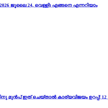
026 ജൂലൈ 24, വെള്ളി) എങ്ങനെ എന്നറിയാം
ന്നതിനു മുൻപ് ഇത് ചെയ്താൽ കാര്യവിജയം ഉറപ്പ്!