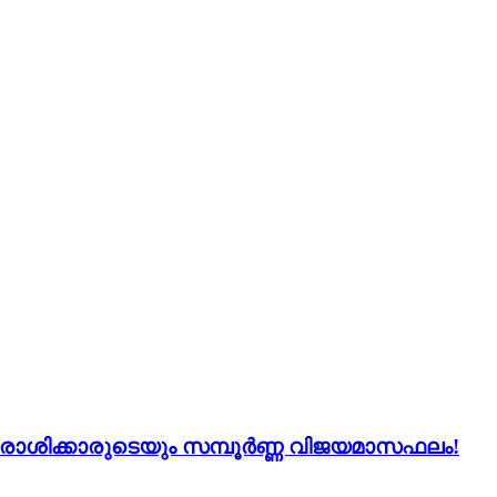
 12 രാശിക്കാരുടെയും സമ്പൂർണ്ണ വിജയമാസഫലം!