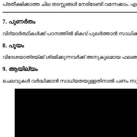
പ്രതീക്ഷിക്കാത്ത ചില തടസ്സങ്ങൾ നേരിടേണ്ടി വന്നേക്ക
7. പുണർതം
വിദ്യാർത്ഥികൾക്ക് പഠനത്തിൽ മികവ് പുലർത്താൻ സാധിക്
8. പൂയം
വിദേശയാത്രയ്ക്ക് ശ്രമിക്കുന്നവർക്ക് അനുകൂലമായ ഫലങ്ങൾ
9. ആയില്യം
ചെലവുകൾ വർദ്ധിക്കാൻ സാധ്യതയുള്ളതിനാൽ പണം സൂക്ഷ