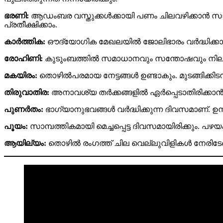
ഭരണി:
ആഡംബര വസ്തുക്കൾക്കായി പണം ചിലവഴിക്കാൻ സാധ
പ്രതീക്ഷിക്കാം.
കാർത്തിക:
ഔദ്യോഗിക മേഖലയിൽ ജോലിഭാരം വർദ്ധിക്കാൻ സ
രോഹിണി:
കുടുംബത്തിൽ സമാധാനവും സന്തോഷവും നിലനിൽ
മകയിരം:
തൊഴിൽപരമായ നേട്ടങ്ങൾ ഉണ്ടാകും. മുടങ്ങിക്കി
തിരുവാതിര:
അനാവശ്യ തർക്കങ്ങളിൽ ഏർപ്പെടാതിരിക്കാൻ
പുണർതം:
ഭാഗ്യാനുഭവങ്ങൾ വർദ്ധിക്കുന്ന ദിവസമാണ്. ഉ
പൂയം:
സാമ്പത്തികമായി മെച്ചപ്പെട്ട ദിവസമായിരിക്കും.
ആയില്യം:
തൊഴിൽ രംഗത്ത് ചില വെല്ലുവിളികൾ നേരിടേണ്ട