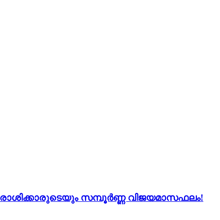
 12 രാശിക്കാരുടെയും സമ്പൂർണ്ണ വിജയമാസഫലം!