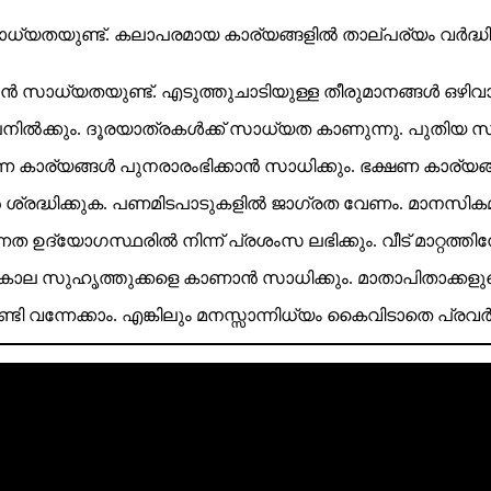
്യതയുണ്ട്. കലാപരമായ കാര്യങ്ങളിൽ താല്പര്യം വർദ്ധ
ാധ്യതയുണ്ട്. എടുത്തുചാടിയുള്ള തീരുമാനങ്ങൾ ഒഴിവാക്ക
ക്കും. ദൂരയാത്രകൾക്ക് സാധ്യത കാണുന്നു. പുതിയ സുഹൃ
ടന്ന കാര്യങ്ങൾ പുനരാരംഭിക്കാൻ സാധിക്കും. ഭക്ഷണ കാര്യ
 ശ്രദ്ധിക്കുക. പണമിടപാടുകളിൽ ജാഗ്രത വേണം. മാനസിക
ന്നത ഉദ്യോഗസ്ഥരിൽ നിന്ന് പ്രശംസ ലഭിക്കും. വീട് മാറ്
 പഴയകാല സുഹൃത്തുക്കളെ കാണാൻ സാധിക്കും. മാതാപിതാക്കള
ി വന്നേക്കാം. എങ്കിലും മനസ്സാന്നിധ്യം കൈവിടാതെ പ്രവർ