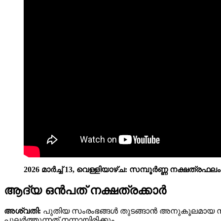
2026 മാർച്ച് 13, വെള്ളിയാഴ്‌ച: സമ്പൂർണ്ണ നക്ഷത്രഫലം
ആദ്യ ഒൻപത് നക്ഷത്രക്കാർ
അശ്വതി:
പുതിയ സംരംഭങ്ങൾ തുടങ്ങാൻ അനുകൂലമായ സമയ
പുലർത്തുന്നത് നന്നായിരിക്കും.