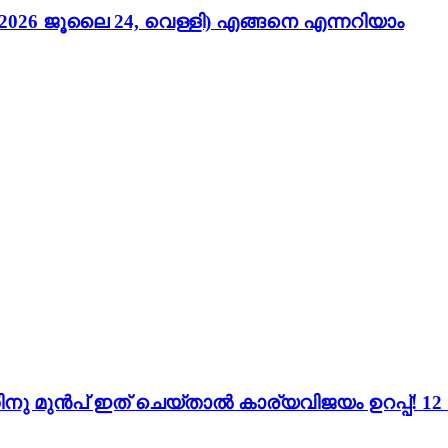
026 ജൂലൈ 24, വെള്ളി) എങ്ങനെ എന്നറിയാം
ന്നതിനു മുൻപ് ഇത് ചെയ്താൽ കാര്യവിജയം ഉറപ്പ്!