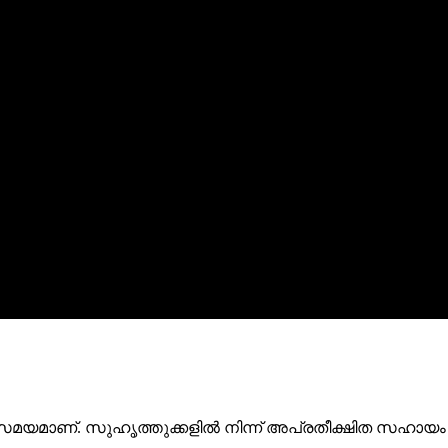
മാണ്. സുഹൃത്തുക്കളിൽ നിന്ന് അപ്രതീക്ഷിത സഹായം ല