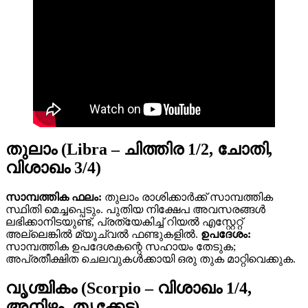
തുലാം (Libra – ചിത്തിര 1/2, ചോതി,
വിശാഖം 3/4)
സാമ്പത്തിക ഫലം:
തുലാം രാശിക്കാർക്ക് സാമ്പത്തിക
സ്ഥിതി മെച്ചപ്പെടും. പുതിയ നിക്ഷേപ അവസരങ്ങൾ
ലഭിക്കാനിടയുണ്ട്, പ്രത്യേകിച്ച് റിയൽ എസ്റ്റേറ്റ്
അല്ലെങ്കിൽ മ്യൂച്വൽ ഫണ്ടുകളിൽ.
ഉപദേശം:
സാമ്പത്തിക ഉപദേശകന്റെ സഹായം തേടുക;
അപ്രതീക്ഷിത ചെലവുകൾക്കായി ഒരു തുക മാറ്റിവെക്കുക.
വൃശ്ചികം (Scorpio – വിശാഖം 1/4,
അനിഴം, തൃക്കേട്ട)