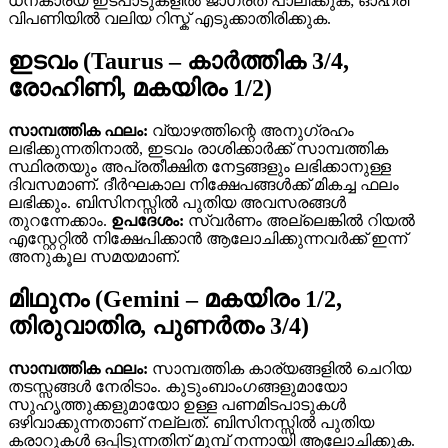
ധനകാര്യ ഇടപാടുകളിൽ ജാഗ്രത പാലിക്കുക; ഓഹരി
വിപണിയിൽ വലിയ റിസ്ക് എടുക്കാതിരിക്കുക.
ഇടവം (Taurus – കാര്‍ത്തിക 3/4,
രോഹിണി, മകയിരം 1/2)
സാമ്പത്തിക ഫലം:
വ്യാഴത്തിന്റെ അനുഗ്രഹം
ലഭിക്കുന്നതിനാൽ, ഇടവം രാശിക്കാർക്ക് സാമ്പത്തിക
സ്ഥിരതയും അപ്രതീക്ഷിത നേട്ടങ്ങളും ലഭിക്കാനുള്ള
ദിവസമാണ്. ദീർഘകാല നിക്ഷേപങ്ങൾക്ക് മികച്ച ഫലം
ലഭിക്കും. ബിസിനസ്സിൽ പുതിയ അവസരങ്ങൾ
തുറന്നേക്കാം.
ഉപദേശം:
സ്വർണം അല്ലെങ്കിൽ റിയൽ
എസ്റ്റേറ്റിൽ നിക്ഷേപിക്കാൻ ആലോചിക്കുന്നവർക്ക് ഇന്ന്
അനുകൂല സമയമാണ്.
മിഥുനം (Gemini – മകയിരം 1/2,
തിരുവാതിര, പുണര്‍തം 3/4)
സാമ്പത്തിക ഫലം:
സാമ്പത്തിക കാര്യങ്ങളിൽ ചെറിയ
തടസ്സങ്ങൾ നേരിടാം. കുടുംബാംഗങ്ങളുമായോ
സുഹൃത്തുക്കളുമായോ ഉള്ള പണമിടപാടുകൾ
ഒഴിവാക്കുന്നതാണ് നല്ലത്. ബിസിനസ്സിൽ പുതിയ
കരാറുകൾ ഒപ്പിടുന്നതിന് മുമ്പ് നന്നായി ആലോചിക്കുക.