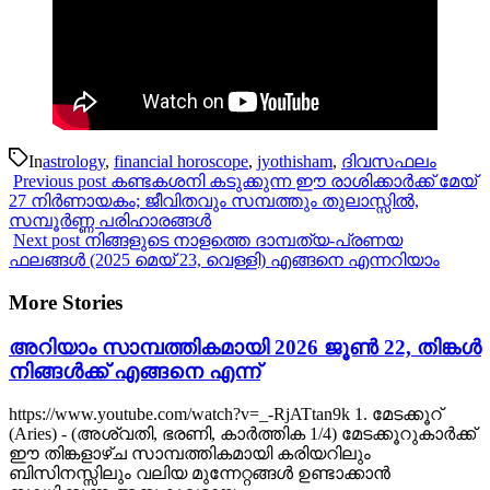
In
astrology
,
financial horoscope
,
jyothisham
,
ദിവസഫലം
Previous post
കണ്ടകശനി കടുക്കുന്ന ഈ രാശിക്കാര്‍ക്ക് മേയ്
27 നിര്‍ണായകം; ജീവിതവും സമ്പത്തും തുലാസ്സില്‍,
സമ്പൂര്‍ണ്ണ പരിഹാരങ്ങള്‍
Next post
നിങ്ങളുടെ നാളത്തെ ദാമ്പത്യ-പ്രണയ
ഫലങ്ങൾ (2025 മെയ് 23, വെള്ളി) എങ്ങനെ എന്നറിയാം
More Stories
അറിയാം സാമ്പത്തികമായി 2026 ജൂൺ 22, തിങ്കൾ
നിങ്ങൾക്ക് എങ്ങനെ എന്ന്
https://www.youtube.com/watch?v=_-RjATtan9k 1. മേടക്കൂറ്
(Aries) - (അശ്വതി, ഭരണി, കാർത്തിക 1/4) മേടക്കൂറുകാർക്ക്
ഈ തിങ്കളാഴ്ച സാമ്പത്തികമായി കരിയറിലും
ബിസിനസ്സിലും വലിയ മുന്നേറ്റങ്ങൾ ഉണ്ടാക്കാൻ