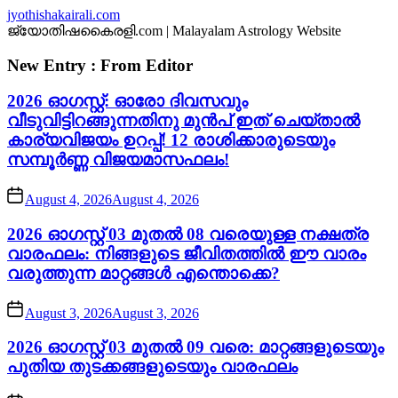
Skip
jyothishakairali.com
to
ജ്യോതിഷകൈരളി.com | Malayalam Astrology Website
the
content
New Entry : From Editor
2026 ഓഗസ്റ്റ്: ഓരോ ദിവസവും
വീടുവിട്ടിറങ്ങുന്നതിനു മുൻപ് ഇത് ചെയ്താൽ
കാര്യവിജയം ഉറപ്പ്! 12 രാശിക്കാരുടെയും
സമ്പൂർണ്ണ വിജയമാസഫലം!
August 4, 2026
August 4, 2026
2026 ഓഗസ്റ്റ് 03 മുതൽ 08 വരെയുള്ള നക്ഷത്ര
വാരഫലം: നിങ്ങളുടെ ജീവിതത്തിൽ ഈ വാരം
വരുത്തുന്ന മാറ്റങ്ങൾ എന്തൊക്കെ?
August 3, 2026
August 3, 2026
2026 ഓഗസ്റ്റ് 03 മുതൽ 09 വരെ: മാറ്റങ്ങളുടെയും
പുതിയ തുടക്കങ്ങളുടെയും വാരഫലം