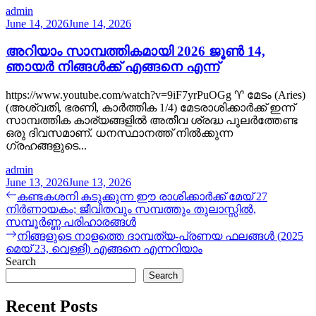
admin
June 14, 2026
June 14, 2026
അറിയാം സാമ്പത്തികമായി 2026 ജൂൺ 14,
ഞായർ നിങ്ങൾക്ക് എങ്ങനെ എന്ന്
https://www.youtube.com/watch?v=9iF7yrPuOGg ♈ മേടം (Aries)
(അശ്വതി, ഭരണി, കാർത്തിക 1/4) മേടരാശിക്കാർക്ക് ഇന്ന്
സാമ്പത്തിക കാര്യങ്ങളിൽ അതീവ ശ്രദ്ധ പുലർത്തേണ്ട
ഒരു ദിവസമാണ്. ധനസ്ഥാനത്ത് നിൽക്കുന്ന
ഗ്രഹങ്ങളുടെ...
admin
June 13, 2026
June 13, 2026
Post
Previous
കണ്ടകശനി കടുക്കുന്ന ഈ രാശിക്കാര്‍ക്ക് മേയ് 27
post:
നിര്‍ണായകം; ജീവിതവും സമ്പത്തും തുലാസ്സില്‍,
navigation
സമ്പൂര്‍ണ്ണ പരിഹാരങ്ങള്‍
Next
നിങ്ങളുടെ നാളത്തെ ദാമ്പത്യ-പ്രണയ ഫലങ്ങൾ (2025
post:
മെയ് 23, വെള്ളി) എങ്ങനെ എന്നറിയാം
Search
Search
Recent Posts