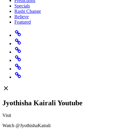
Predictions
Specials
Rashi Change
Believe
Featured
Home
Predictions
Specials
Rashi
Change
Believe
Featured
Jyothisha Kairali Youtube
Visit
Watch @JyothishaKairali