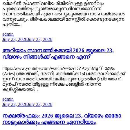
തൊഴിൽ രംഗത്ത് വലിയ രീതിയിലുള്ള ഉണർവും
പുരോഗതിയും ദൃശ്യമാകുന്ന ദിവസമാണിന്ന്.
സാമ്പത്തികമായി ഏറെ അനുകൂലമായ സാഹചര്യങ്ങൾ
വന്നുചേരും. ദീർഘകാലമായി മനസ്സിൽ കൊണ്ടുനടക്കുന്ന
പുതിയ...
admin
July 23, 2026
July 23, 2026
അറിയാം സാമ്പത്തികമായി 2026 ജൂലൈ 23,
വ്യാഴം നിങ്ങൾക്ക് എങ്ങനെ എന്ന്
https://www.youtube.com/watch?v=6zcDZAzyhMg ♈ മേടം
(Aries) (അശ്വതി, ഭരണി, കാർത്തിക 1/4) മേട രാശിക്കാർക്ക്
ഇന്ന് സാമ്പത്തികമായി വലിയ മുന്നേറ്റത്തിന്റെ ദിനമാണ്.
മുൻപ് നടത്തിയിട്ടുള്ള നിക്ഷേപങ്ങളിൽ നിന്നോ
കുടിശ്ശികയായി...
admin
July 22, 2026
July 22, 2026
നക്ഷത്രഫലം: 2026 ജൂലൈ 23, വ്യാഴം ഓരോ
നാളുകാർക്കും എങ്ങനെ എന്നറിയാം