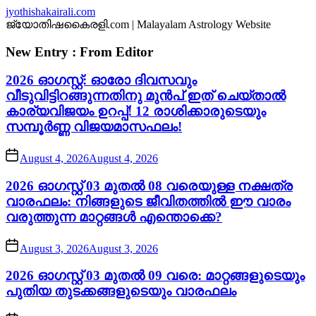
Skip
jyothishakairali.com
to
ജ്യോതിഷകൈരളി.com | Malayalam Astrology Website
the
content
New Entry : From Editor
2026 ഓഗസ്റ്റ്: ഓരോ ദിവസവും
വീടുവിട്ടിറങ്ങുന്നതിനു മുൻപ് ഇത് ചെയ്താൽ
കാര്യവിജയം ഉറപ്പ്! 12 രാശിക്കാരുടെയും
സമ്പൂർണ്ണ വിജയമാസഫലം!
August 4, 2026
August 4, 2026
2026 ഓഗസ്റ്റ് 03 മുതൽ 08 വരെയുള്ള നക്ഷത്ര
വാരഫലം: നിങ്ങളുടെ ജീവിതത്തിൽ ഈ വാരം
വരുത്തുന്ന മാറ്റങ്ങൾ എന്തൊക്കെ?
August 3, 2026
August 3, 2026
2026 ഓഗസ്റ്റ് 03 മുതൽ 09 വരെ: മാറ്റങ്ങളുടെയും
പുതിയ തുടക്കങ്ങളുടെയും വാരഫലം