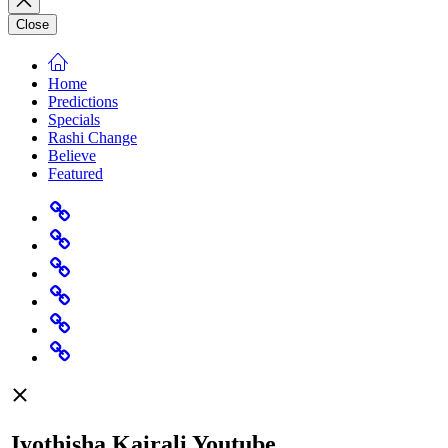
Close
Home
Predictions
Specials
Rashi Change
Believe
Featured
Home
Predictions
Specials
Rashi
Change
Believe
Featured
Jyothisha Kairali Youtube