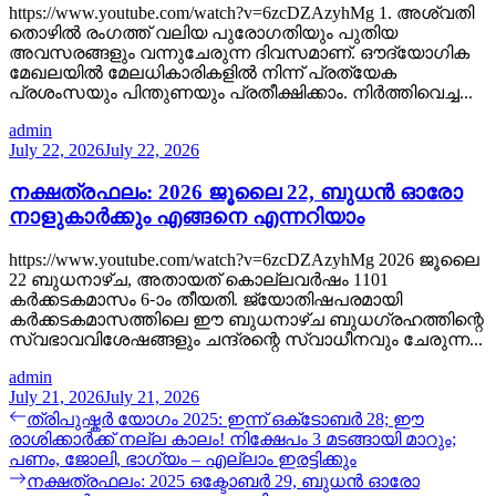
https://www.youtube.com/watch?v=6zcDZAzyhMg 1. അശ്വതി
തൊഴിൽ രംഗത്ത് വലിയ പുരോഗതിയും പുതിയ
അവസരങ്ങളും വന്നുചേരുന്ന ദിവസമാണ്. ഔദ്യോഗിക
മേഖലയിൽ മേലധികാരികളിൽ നിന്ന് പ്രത്യേക
പ്രശംസയും പിന്തുണയും പ്രതീക്ഷിക്കാം. നിർത്തിവെച്ച...
admin
July 22, 2026
July 22, 2026
നക്ഷത്രഫലം: 2026 ജൂലൈ 22, ബുധൻ ഓരോ
നാളുകാർക്കും എങ്ങനെ എന്നറിയാം
https://www.youtube.com/watch?v=6zcDZAzyhMg 2026 ജൂലൈ
22 ബുധനാഴ്ച, അതായത് കൊല്ലവർഷം 1101
കർക്കടകമാസം 6-ാം തീയതി. ജ്യോതിഷപരമായി
കർക്കടകമാസത്തിലെ ഈ ബുധനാഴ്ച ബുധഗ്രഹത്തിന്റെ
സ്വഭാവവിശേഷങ്ങളും ചന്ദ്രന്റെ സ്വാധീനവും ചേരുന്ന...
admin
July 21, 2026
July 21, 2026
Post
Previous
ത്രിപുഷ്കർ യോഗം 2025: ഇന്ന് ഒക്‌ടോബർ 28; ഈ
post:
രാശിക്കാർക്ക് നല്ല കാലം! നിക്ഷേപം 3 മടങ്ങായി മാറും;
navigation
പണം, ജോലി, ഭാഗ്യം – എല്ലാം ഇരട്ടിക്കും
Next
നക്ഷത്രഫലം: 2025 ഒക്ടോബർ 29, ബുധൻ ഓരോ