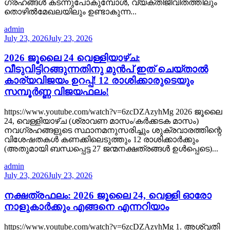
ഗ്രഹങ്ങൾ കടന്നുപോകുമ്പോൾ, വ്യക്തിജീവിതത്തിലും
തൊഴിൽമേഖലയിലും ഉണ്ടാകുന്ന...
admin
July 23, 2026
July 23, 2026
2026 ജൂലൈ 24 വെള്ളിയാഴ്ച:
വീടുവിട്ടിറങ്ങുന്നതിനു മുൻപ് ഇത് ചെയ്താൽ
കാര്യവിജയം ഉറപ്പ്! 12 രാശിക്കാരുടെയും
സമ്പൂർണ്ണ വിജയഫലം!
https://www.youtube.com/watch?v=6zcDZAzyhMg 2026 ജൂലൈ
24, വെള്ളിയാഴ്ച (ശ്രാവണ മാസം/കർക്കടക മാസം)
നവഗ്രഹങ്ങളുടെ സ്ഥാനമനുസരിച്ചും ശുക്രവാരത്തിന്റെ
വിശേഷതകൾ കണക്കിലെടുത്തും 12 രാശിക്കാർക്കും
(അതുമായി ബന്ധപ്പെട്ട 27 ജന്മനക്ഷത്രങ്ങൾ ഉൾപ്പെടെ)...
admin
July 23, 2026
July 23, 2026
നക്ഷത്രഫലം: 2026 ജൂലൈ 24, വെള്ളി ഓരോ
നാളുകാർക്കും എങ്ങനെ എന്നറിയാം
https://www.youtube.com/watch?v=6zcDZAzyhMg 1. അശ്വതി