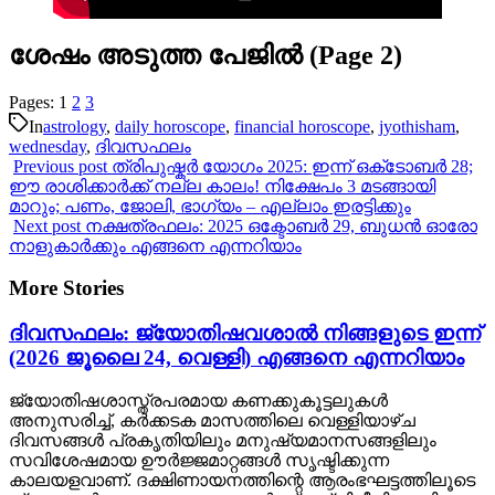
ശേഷം അടുത്ത പേജിൽ (Page 2)
Pages:
1
2
3
In
astrology
,
daily horoscope
,
financial horoscope
,
jyothisham
,
wednesday
,
ദിവസഫലം
Previous post
ത്രിപുഷ്കർ യോഗം 2025: ഇന്ന് ഒക്‌ടോബർ 28;
ഈ രാശിക്കാർക്ക് നല്ല കാലം! നിക്ഷേപം 3 മടങ്ങായി
മാറും; പണം, ജോലി, ഭാഗ്യം – എല്ലാം ഇരട്ടിക്കും
Next post
നക്ഷത്രഫലം: 2025 ഒക്ടോബർ 29, ബുധൻ ഓരോ
നാളുകാർക്കും എങ്ങനെ എന്നറിയാം
More Stories
ദിവസഫലം: ജ്യോതിഷവശാൽ നിങ്ങളുടെ ഇന്ന്‌
(2026 ജൂലൈ 24, വെള്ളി) എങ്ങനെ എന്നറിയാം
ജ്യോതിഷശാസ്ത്രപരമായ കണക്കുകൂട്ടലുകൾ
അനുസരിച്ച്, കർക്കടക മാസത്തിലെ വെള്ളിയാഴ്ച
ദിവസങ്ങൾ പ്രകൃതിയിലും മനുഷ്യമാനസങ്ങളിലും
സവിശേഷമായ ഊർജ്ജമാറ്റങ്ങൾ സൃഷ്ടിക്കുന്ന
കാലയളവാണ്. ദക്ഷിണായനത്തിന്റെ ആരംഭഘട്ടത്തിലൂടെ