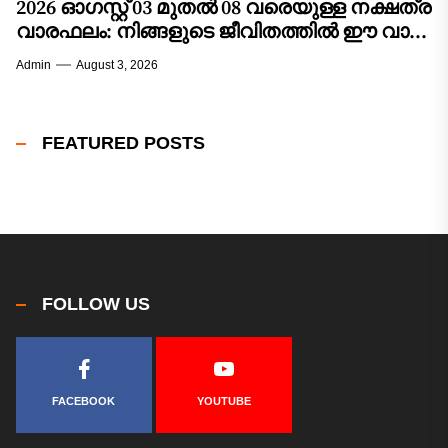
2026 ഓഗസ്റ്റ് 03 മുതൽ 08 വരെയുള്ള നക്ഷത്ര
വാരഫലം: നിങ്ങളുടെ ജീവിതത്തിൽ ഈ വാരം
വരുത്തുന്ന മാറ്റങ്ങൾ എന്തൊക്കെ?
Admin
August 3, 2026
FEATURED POSTS
FOLLOW US
FACEBOOK
YOUTUBE