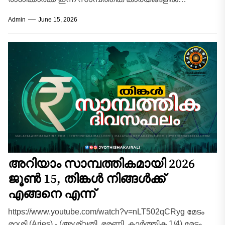
അത്യധികം ജാഗ്രത പുലർത്തേണ്ട ദിവസമാണ്.
Admin
June 15, 2026
നിങ്ങളുടെ രാശിനാഥനായ...
അറിയാം സാമ്പത്തികമായി 2026
ജൂൺ 15, തിങ്കൾ നിങ്ങൾക്ക്
എങ്ങനെ എന്ന്
https://www.youtube.com/watch?v=nLT502qCRyg മേടം
രാശി (Aries) - (അശ്വതി, ഭരണി, കാർത്തിക 1/4) മേടം