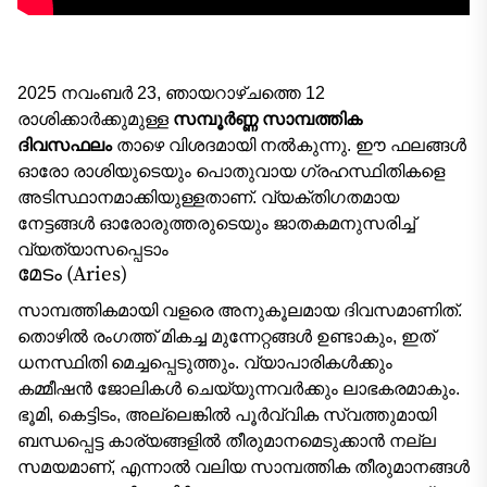
2025 നവംബർ 23, ഞായറാഴ്‌ചത്തെ 12
രാശിക്കാർക്കുമുള്ള
സമ്പൂർണ്ണ സാമ്പത്തിക
ദിവസഫലം
താഴെ വിശദമായി നൽകുന്നു. ഈ ഫലങ്ങൾ
ഓരോ രാശിയുടെയും പൊതുവായ ഗ്രഹസ്ഥിതികളെ
അടിസ്ഥാനമാക്കിയുള്ളതാണ്. വ്യക്തിഗതമായ
നേട്ടങ്ങൾ ഓരോരുത്തരുടെയും ജാതകമനുസരിച്ച്
വ്യത്യാസപ്പെടാം
മേടം (Aries)
സാമ്പത്തികമായി വളരെ അനുകൂലമായ ദിവസമാണിത്.
തൊഴിൽ രംഗത്ത് മികച്ച മുന്നേറ്റങ്ങൾ ഉണ്ടാകും, ഇത്
ധനസ്ഥിതി മെച്ചപ്പെടുത്തും. വ്യാപാരികൾക്കും
കമ്മീഷൻ ജോലികൾ ചെയ്യുന്നവർക്കും ലാഭകരമാകും.
ഭൂമി, കെട്ടിടം, അല്ലെങ്കിൽ പൂർവ്വിക സ്വത്തുമായി
ബന്ധപ്പെട്ട കാര്യങ്ങളിൽ തീരുമാനമെടുക്കാൻ നല്ല
സമയമാണ്, എന്നാൽ വലിയ സാമ്പത്തിക തീരുമാനങ്ങൾ