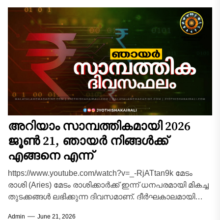
അറിയാം സാമ്പത്തികമായി 2026
ജൂൺ 21, ഞായർ നിങ്ങൾക്ക്
എങ്ങനെ എന്ന്
https://www.youtube.com/watch?v=_-RjATtan9k മേടം
രാശി (Aries) മേടം രാശിക്കാർക്ക് ഇന്ന് ധനപരമായി മികച്ച
തുടക്കങ്ങൾ ലഭിക്കുന്ന ദിവസമാണ്. ദീർഘകാലമായി
മുടങ്ങിക്കിടന്ന കുടിശ്ശികകളും കടങ്ങളും
Admin
June 21, 2026