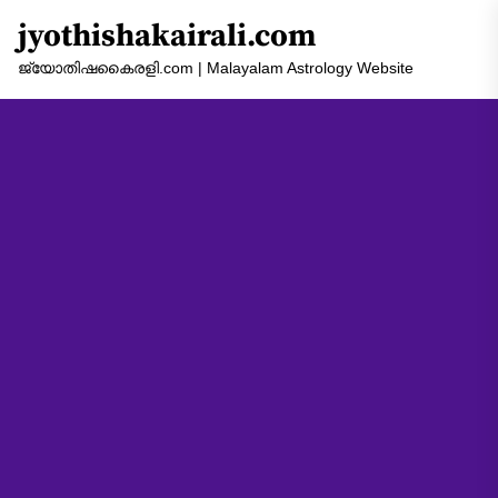
Skip
jyothishakairali.com
to
the
ജ്യോതിഷകൈരളി.com | Malayalam Astrology Website
content