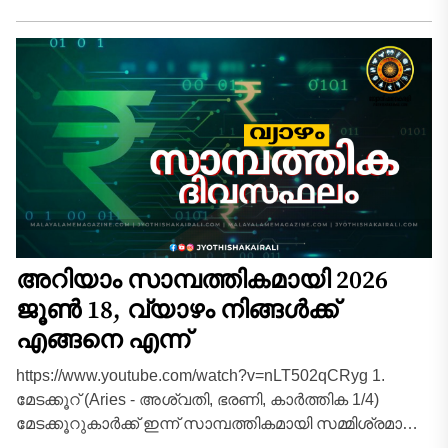
അപ്രതീക്ഷിതമായി കൈകളിൽ വന്നുചേരും. പുതിയ...
അറിയാം സാമ്പത്തികമായി 2026
ജൂൺ 18, വ്യാഴം നിങ്ങൾക്ക്
എങ്ങനെ എന്ന്
https://www.youtube.com/watch?v=nLT502qCRyg 1.
മേടക്കൂറ് (Aries - അശ്വതി, ഭരണി, കാർത്തിക 1/4)
മേടക്കൂറുകാർക്ക് ഇന്ന് സാമ്പത്തികമായി സമ്മിശ്രമായ
ഒരു ദിവസമാണ്. നിങ്ങളുടെ രാശ്യാധിപനായ