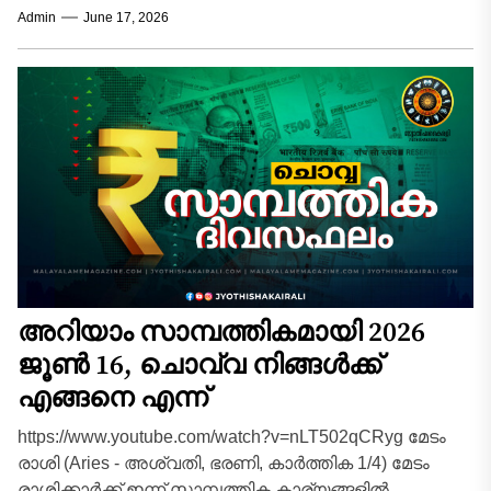
Admin
June 17, 2026
ചൊവ്വയുടെ അനുകൂലാവസ്ഥ ബിസിനസ്സിൽ...
അറിയാം സാമ്പത്തികമായി 2026
ജൂൺ 16, ചൊവ്വ നിങ്ങൾക്ക്
എങ്ങനെ എന്ന്
https://www.youtube.com/watch?v=nLT502qCRyg മേടം
രാശി (Aries - അശ്വതി, ഭരണി, കാർത്തിക 1/4) മേടം
രാശിക്കാർക്ക് ഇന്ന് സാമ്പത്തിക കാര്യങ്ങളിൽ