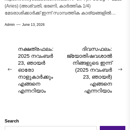
(Aries) (അശ്വതി, ഭരണി, കാർത്തിക 1/4)
മേടരാശിക്കാർക്ക് ഇന്ന് സാമ്പത്തിക കാര്യങ്ങളിൽ
അതീവ ശ്രദ്ധ പുലർത്തേണ്ട ഒരു ദിവസമാണ്.
Admin
June 13, 2026
ധനസ്ഥാനത്ത് നിൽക്കുന്ന ഗ്രഹങ്ങളുടെ...
Post
നക്ഷത്രഫലം:
ദിവസഫലം:
2025 നവംബർ
ജ്യോതിഷവശാൽ
navigation
23, ഞായർ
നിങ്ങളുടെ ഇന്ന്‌
ഓരോ
(2025 നവംബർ
Previous
Nex
നാളുകാർക്കും
23, ഞായർ)
post:
pos
എങ്ങനെ
എങ്ങനെ
എന്നറിയാം
എന്നറിയാം
Search