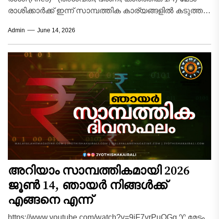
രാശിക്കാർക്ക് ഇന്ന് സാമ്പത്തിക കാര്യങ്ങളിൽ കടുത്ത
നിയന്ത്രണങ്ങൾ ആവശ്യമായ ദിവസമാണ്. വരുമാനം
Admin
June 14, 2026
സാധാരണ...
അറിയാം സാമ്പത്തികമായി 2026
ജൂൺ 14, ഞായർ നിങ്ങൾക്ക്
എങ്ങനെ എന്ന്
https://www.youtube.com/watch?v=9iF7yrPuOGg ♈ മേടം