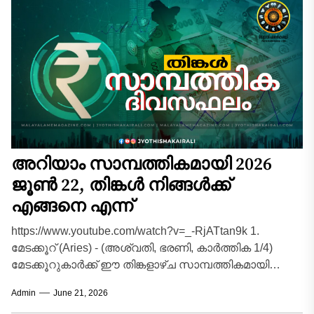
അറിയാം സാമ്പത്തികമായി 2026
ജൂൺ 22, തിങ്കൾ നിങ്ങൾക്ക്
എങ്ങനെ എന്ന്
https://www.youtube.com/watch?v=_-RjATtan9k 1.
മേടക്കൂറ് (Aries) - (അശ്വതി, ഭരണി, കാർത്തിക 1/4)
മേടക്കൂറുകാർക്ക് ഈ തിങ്കളാഴ്ച സാമ്പത്തികമായി
കരിയറിലും ബിസിനസ്സിലും വലിയ മുന്നേറ്റങ്ങൾ
Admin
June 21, 2026
ഉണ്ടാക്കാൻ സാധിക്കുന്ന അനുകൂലമായ...