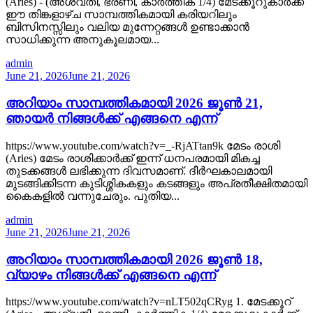
(Aries) - (അശ്വതി, ഭരണി, കാർത്തിക 1/4) മേടക്കൂറുകാർക്ക്
ഈ തിങ്കളാഴ്ച സാമ്പത്തികമായി കരിയറിലും
ബിസിനസ്സിലും വലിയ മുന്നേറ്റങ്ങൾ ഉണ്ടാക്കാൻ
സാധിക്കുന്ന അനുകൂലമായ...
admin
June 21, 2026
June 21, 2026
അറിയാം സാമ്പത്തികമായി 2026 ജൂൺ 21,
ഞായർ നിങ്ങൾക്ക് എങ്ങനെ എന്ന്
https://www.youtube.com/watch?v=_-RjATtan9k മേടം രാശി
(Aries) മേടം രാശിക്കാർക്ക് ഇന്ന് ധനപരമായി മികച്ച
തുടക്കങ്ങൾ ലഭിക്കുന്ന ദിവസമാണ്. ദീർഘകാലമായി
മുടങ്ങിക്കിടന്ന കുടിശ്ശികകളും കടങ്ങളും അപ്രതീക്ഷിതമായി
കൈകളിൽ വന്നുചേരും. പുതിയ...
admin
June 21, 2026
June 21, 2026
അറിയാം സാമ്പത്തികമായി 2026 ജൂൺ 18,
വ്യാഴം നിങ്ങൾക്ക് എങ്ങനെ എന്ന്
https://www.youtube.com/watch?v=nLT502qCRyg 1. മേടക്കൂറ്