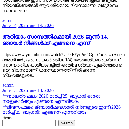
രാശിക്കാർക്ക് ഇന്ന് സാമ്പത്തിക കാര്യങ്ങളിൽ കടുത്ത
നിയന്ത്രണങ്ങൾ ആവശ്യമായ ദിവസമാണ്. വരുമാനം
സാധാരണ...
admin
June 14, 2026
June 14, 2026
അറിയാം സാമ്പത്തികമായി 2026 ജൂൺ 14,
ഞായർ നിങ്ങൾക്ക് എങ്ങനെ എന്ന്
https://www.youtube.com/watch?v=9iF7yrPuOGg ♈ മേടം (Aries)
(അശ്വതി, ഭരണി, കാർത്തിക 1/4) മേടരാശിക്കാർക്ക് ഇന്ന്
സാമ്പത്തിക കാര്യങ്ങളിൽ അതീവ ശ്രദ്ധ പുലർത്തേണ്ട
ഒരു ദിവസമാണ്. ധനസ്ഥാനത്ത് നിൽക്കുന്ന
ഗ്രഹങ്ങളുടെ...
admin
June 13, 2026
June 13, 2026
Post
Previous
നക്ഷത്രഫലം: 2026 മാർച്ച് 25, ബുധൻ ഓരോ
post:
നാളുകാർക്കും എങ്ങനെ എന്നറിയാം
navigation
Next
ദിവസഫലം: ജ്യോതിഷവശാൽ നിങ്ങളുടെ ഇന്ന്‌ (2026
post:
മാർച്ച് 25, ബുധൻ) എങ്ങനെ എന്നറിയാം
Search
Search