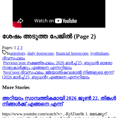
ശേഷം അടുത്ത പേജിൽ (Page 2)
Pages:
1
2
3
In
astrology
,
daily horoscope
,
financial horoscope
,
jyothisham
,
ദിവസഫലം
Previous post
നക്ഷത്രഫലം: 2026 മാർച്ച് 25, ബുധൻ ഓരോ
നാളുകാർക്കും എങ്ങനെ എന്നറിയാം
Next post
ദിവസഫലം: ജ്യോതിഷവശാൽ നിങ്ങളുടെ ഇന്ന്‌
(2026 മാർച്ച് 25, ബുധൻ) എങ്ങനെ എന്നറിയാം
More Stories
അറിയാം സാമ്പത്തികമായി 2026 ജൂൺ 22, തിങ്കൾ
നിങ്ങൾക്ക് എങ്ങനെ എന്ന്
https://www.youtube.com/watch?v=_-RjATtan9k 1. മേടക്കൂറ്