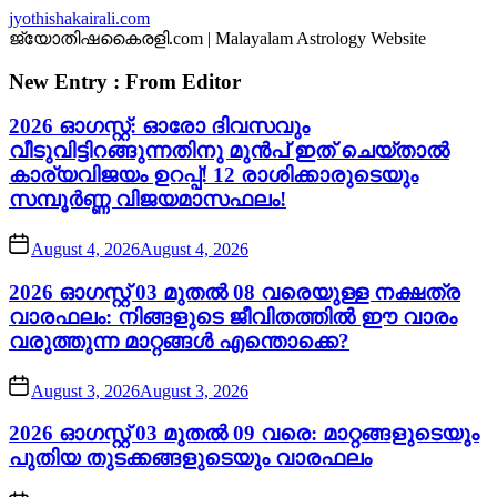
Skip
jyothishakairali.com
to
ജ്യോതിഷകൈരളി.com | Malayalam Astrology Website
the
content
New Entry : From Editor
2026 ഓഗസ്റ്റ്: ഓരോ ദിവസവും
വീടുവിട്ടിറങ്ങുന്നതിനു മുൻപ് ഇത് ചെയ്താൽ
കാര്യവിജയം ഉറപ്പ്! 12 രാശിക്കാരുടെയും
സമ്പൂർണ്ണ വിജയമാസഫലം!
August 4, 2026
August 4, 2026
2026 ഓഗസ്റ്റ് 03 മുതൽ 08 വരെയുള്ള നക്ഷത്ര
വാരഫലം: നിങ്ങളുടെ ജീവിതത്തിൽ ഈ വാരം
വരുത്തുന്ന മാറ്റങ്ങൾ എന്തൊക്കെ?
August 3, 2026
August 3, 2026
2026 ഓഗസ്റ്റ് 03 മുതൽ 09 വരെ: മാറ്റങ്ങളുടെയും
പുതിയ തുടക്കങ്ങളുടെയും വാരഫലം