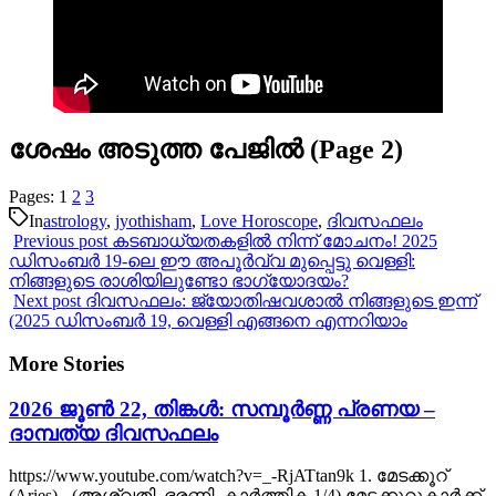
ശേഷം അടുത്ത പേജിൽ (Page 2)
Pages:
1
2
3
In
astrology
,
jyothisham
,
Love Horoscope
,
ദിവസഫലം
Previous post
കടബാധ്യതകളിൽ നിന്ന് മോചനം! 2025
ഡിസംബർ 19-ലെ ഈ അപൂർവ്വ മുപ്പെട്ടു വെള്ളി:
നിങ്ങളുടെ രാശിയിലുണ്ടോ ഭാഗ്യോദയം?
Next post
ദിവസഫലം: ജ്യോതിഷവശാൽ നിങ്ങളുടെ ഇന്ന്‌
(2025 ഡിസംബർ 19, വെള്ളി എങ്ങനെ എന്നറിയാം
More Stories
2026 ജൂൺ 22, തിങ്കൾ: സമ്പൂർണ്ണ പ്രണയ –
ദാമ്പത്യ ദിവസഫലം
https://www.youtube.com/watch?v=_-RjATtan9k 1. മേടക്കൂറ്
(Aries) - (അശ്വതി, ഭരണി, കാർത്തിക 1/4) മേടക്കൂറുകാർക്ക്