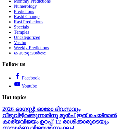
Monthly Predictions
Numerology
Predictions
Rashi Change
Rasi Predictions
Specials
Temples
Uncategorized
Vasthu
Weekly Predictions
പൊതുവാർത്ത
Follow us
Facebook
Youtube
Hot topics
2026 ഓഗസ്റ്റ്: ഓരോ ദിവസവും
വീടുവിട്ടിറങ്ങുന്നതിനു മുൻപ് ഇത് ചെയ്താൽ
കാര്യവിജയം ഉറപ്പ്! 12 രാശിക്കാരുടെയും
സമ്പൂർണ്ണ വിജയമാസഫലം!