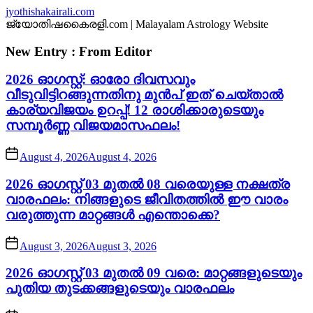
Skip
jyothishakairali.com
to
ജ്യോതിഷകൈരളി.com | Malayalam Astrology Website
the
content
New Entry : From Editor
2026 ഓഗസ്റ്റ്: ഓരോ ദിവസവും
വീടുവിട്ടിറങ്ങുന്നതിനു മുൻപ് ഇത് ചെയ്താൽ
കാര്യവിജയം ഉറപ്പ്! 12 രാശിക്കാരുടെയും
സമ്പൂർണ്ണ വിജയമാസഫലം!
August 4, 2026
August 4, 2026
2026 ഓഗസ്റ്റ് 03 മുതൽ 08 വരെയുള്ള നക്ഷത്ര
വാരഫലം: നിങ്ങളുടെ ജീവിതത്തിൽ ഈ വാരം
വരുത്തുന്ന മാറ്റങ്ങൾ എന്തൊക്കെ?
August 3, 2026
August 3, 2026
2026 ഓഗസ്റ്റ് 03 മുതൽ 09 വരെ: മാറ്റങ്ങളുടെയും
പുതിയ തുടക്കങ്ങളുടെയും വാരഫലം