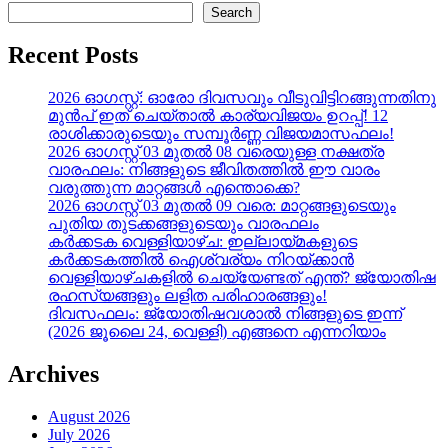
Search
Recent Posts
2026 ഓഗസ്റ്റ്: ഓരോ ദിവസവും വീടുവിട്ടിറങ്ങുന്നതിനു
മുൻപ് ഇത് ചെയ്താൽ കാര്യവിജയം ഉറപ്പ്! 12
രാശിക്കാരുടെയും സമ്പൂർണ്ണ വിജയമാസഫലം!
2026 ഓഗസ്റ്റ് 03 മുതൽ 08 വരെയുള്ള നക്ഷത്ര
വാരഫലം: നിങ്ങളുടെ ജീവിതത്തിൽ ഈ വാരം
വരുത്തുന്ന മാറ്റങ്ങൾ എന്തൊക്കെ?
2026 ഓഗസ്റ്റ് 03 മുതൽ 09 വരെ: മാറ്റങ്ങളുടെയും
പുതിയ തുടക്കങ്ങളുടെയും വാരഫലം
കർക്കടക വെള്ളിയാഴ്ച: ഇല്ലായ്മകളുടെ
കർക്കടകത്തിൽ ഐശ്വര്യം നിറയ്ക്കാൻ
വെള്ളിയാഴ്ചകളിൽ ചെയ്യേണ്ടത് എന്ത്? ജ്യോതിഷ
രഹസ്യങ്ങളും ലളിത പരിഹാരങ്ങളും!
ദിവസഫലം: ജ്യോതിഷവശാൽ നിങ്ങളുടെ ഇന്ന്‌
(2026 ജൂലൈ 24, വെള്ളി) എങ്ങനെ എന്നറിയാം
Archives
August 2026
July 2026