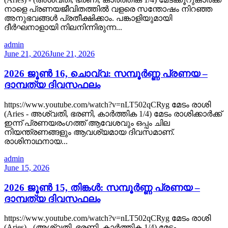
നാളെ പ്രണയജീവിതത്തിൽ വളരെ സന്തോഷം നിറഞ്ഞ
അനുഭവങ്ങൾ പ്രതീക്ഷിക്കാം. പങ്കാളിയുമായി
ദീർഘനാളായി നിലനിന്നിരുന്ന...
admin
June 21, 2026
June 21, 2026
2026 ജൂൺ 16, ചൊവ്വ: സമ്പൂർണ്ണ പ്രണയ –
ദാമ്പത്യ ദിവസഫലം
https://www.youtube.com/watch?v=nLT502qCRyg മേടം രാശി
(Aries - അശ്വതി, ഭരണി, കാർത്തിക 1/4) മേടം രാശിക്കാർക്ക്
ഇന്ന് പ്രണയരംഗത്ത് ആവേശവും ഒപ്പം ചില
നിയന്ത്രണങ്ങളും ആവശ്യമായ ദിവസമാണ്.
രാശിനാഥനായ...
admin
June 15, 2026
2026 ജൂൺ 15, തിങ്കൾ: സമ്പൂർണ്ണ പ്രണയ –
ദാമ്പത്യ ദിവസഫലം
https://www.youtube.com/watch?v=nLT502qCRyg മേടം രാശി
(Aries) - (അശ്വതി, ഭരണി, കാർത്തിക 1/4) മേടം