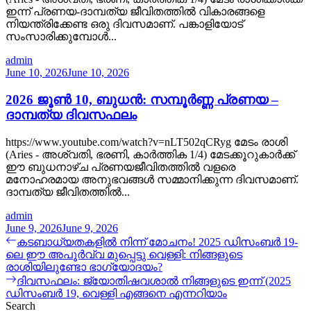
ഇന്ന് പ്രണയ-ദാമ്പത്യ ജീവിതത്തിൽ വികാരങ്ങളെ
നിയന്ത്രിക്കേണ്ട ഒരു ദിവസമാണ്. പങ്കാളിയോട്
സംസാരിക്കുമ്പോൾ...
admin
June 10, 2026
June 10, 2026
2026 ജൂൺ 10, ബുധൻ: സമ്പൂർണ്ണ പ്രണയ –
ദാമ്പത്യ ദിവസഫലം
https://www.youtube.com/watch?v=nLT502qCRyg മേടം രാശി
(Aries - അശ്വതി, ഭരണി, കാർത്തിക 1/4) മേടക്കൂറുകാർക്ക്
ഈ ബുധനാഴ്ച പ്രണയജീവിതത്തിൽ വളരെ
മനോഹരമായ അനുഭവങ്ങൾ സമ്മാനിക്കുന്ന ദിവസമാണ്.
ദാമ്പത്യ ജീവിതത്തിൽ...
admin
June 9, 2026
June 9, 2026
Post
Previous
കടബാധ്യതകളിൽ നിന്ന് മോചനം! 2025 ഡിസംബർ 19-
post:
ലെ ഈ അപൂർവ്വ മുപ്പെട്ടു വെള്ളി: നിങ്ങളുടെ
navigation
രാശിയിലുണ്ടോ ഭാഗ്യോദയം?
Next
ദിവസഫലം: ജ്യോതിഷവശാൽ നിങ്ങളുടെ ഇന്ന്‌ (2025
post:
ഡിസംബർ 19, വെള്ളി എങ്ങനെ എന്നറിയാം
Search