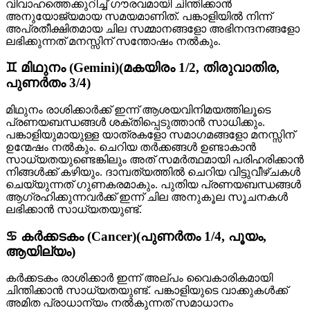
വിവാഹത്തെക്കുറിച്ച് ഗൗരവമായി ചിന്തിക്കാൻ
അനുയോജ്യമായ സമയമാണിത്. പങ്കാളിയിൽ നിന്ന്
അപ്രതീക്ഷിതമായ ചില സമ്മാനങ്ങളോ അഭിനന്ദനങ്ങളോ
ലഭിക്കുന്നത് മനസ്സിന് സന്തോഷം നൽകും.
♊ മിഥുനം (Gemini)(മകയിരം 1/2, തിരുവാതിര,
പുണർതം 3/4)
മിഥുനം രാശിക്കാർക്ക് ഇന്ന് ആശയവിനിമയത്തിലൂടെ
പ്രണയബന്ധങ്ങൾ ശക്തിപ്പെടുത്താൻ സാധിക്കും.
പങ്കാളിയുമായുള്ള യാത്രകളോ സമാഗമങ്ങളോ മനസ്സിന്
ഉന്മേഷം നൽകും. ചെറിയ തർക്കങ്ങൾ ഉണ്ടാകാൻ
സാധ്യതയുണ്ടെങ്കിലും അത് സമർത്ഥമായി പരിഹരിക്കാൻ
നിങ്ങൾക്ക് കഴിയും. ദാമ്പത്യത്തിൽ ചെറിയ വിട്ടുവീഴ്ചകൾ
ചെയ്യുന്നത് ഗുണകരമാകും. പുതിയ പ്രണയബന്ധങ്ങൾ
ആഗ്രഹിക്കുന്നവർക്ക് ഇന്ന് ചില അനുകൂല സൂചനകൾ
ലഭിക്കാൻ സാധ്യതയുണ്ട്.
♋ കർക്കടകം (Cancer)(പുണർതം 1/4, പൂയം,
ആയില്യം)
കർക്കടകം രാശിക്കാർ ഇന്ന് അല്പം വൈകാരികമായി
ചിന്തിക്കാൻ സാധ്യതയുണ്ട്. പങ്കാളിയുടെ വാക്കുകൾക്ക്
അമിത പ്രാധാന്യം നൽകുന്നത് സമാധാനം