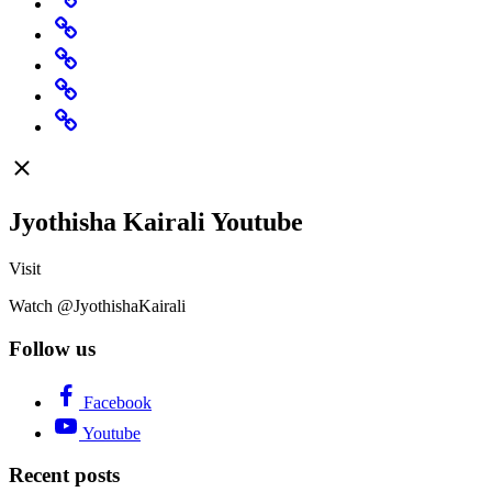
Specials
Rashi
Change
Believe
Featured
Jyothisha Kairali Youtube
Visit
Watch @JyothishaKairali
Follow us
Facebook
Youtube
Recent posts