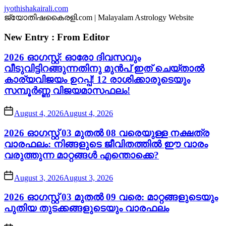
Skip
jyothishakairali.com
to
ജ്യോതിഷകൈരളി.com | Malayalam Astrology Website
the
content
New Entry : From Editor
2026 ഓഗസ്റ്റ്: ഓരോ ദിവസവും
വീടുവിട്ടിറങ്ങുന്നതിനു മുൻപ് ഇത് ചെയ്താൽ
കാര്യവിജയം ഉറപ്പ്! 12 രാശിക്കാരുടെയും
സമ്പൂർണ്ണ വിജയമാസഫലം!
August 4, 2026
August 4, 2026
2026 ഓഗസ്റ്റ് 03 മുതൽ 08 വരെയുള്ള നക്ഷത്ര
വാരഫലം: നിങ്ങളുടെ ജീവിതത്തിൽ ഈ വാരം
വരുത്തുന്ന മാറ്റങ്ങൾ എന്തൊക്കെ?
August 3, 2026
August 3, 2026
2026 ഓഗസ്റ്റ് 03 മുതൽ 09 വരെ: മാറ്റങ്ങളുടെയും
പുതിയ തുടക്കങ്ങളുടെയും വാരഫലം