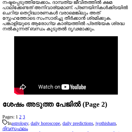
നഷ്ടപ്പെടുത്തിയേക്കാം. ദാമ്പത്യ ജീവിതത്തിൽ ക്ഷമ
പാലിക്കേണ്ടത് അനിവാര്യമാണ്. പ്രണയിനികൾക്കിടയിൽ
ചെറിയ തെറ്റിദ്ധാരണകൾ വരാമെങ്കിലും അത്
സ്നേഹത്തോടെ സംസാരിച്ചു തീർക്കാൻ ശ്രമിക്കുക.
പങ്കാളിയുടെ ആരോഗ്യ കാര്യത്തിൽ പ്രത്യേക ശ്രദ്ധ
നൽകുന്നത് ബന്ധം കൂടുതൽ ദൃഢമാക്കും.
ശേഷം അടുത്ത പേജിൽ (Page 2)
Pages:
1
2
3
In
astrology
,
daily horoscope
,
daily predictions
,
jyothisham
,
ദിവസഫലം