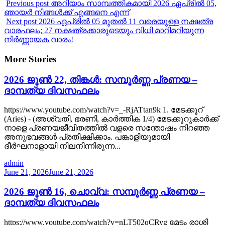
Previous post
അറിയാം സാമ്പത്തികമായി 2026 ഏപ്രിൽ 05,
ഞായർ നിങ്ങൾക്ക് എങ്ങനെ എന്ന്
Next post
2026 ഏപ്രിൽ 05 മുതൽ 11 വരെയുള്ള നക്ഷത്ര
വാരഫലം; 27 നക്ഷത്രക്കാരുടെയും വിധി മാറിമറിയുന്ന
നിർണ്ണായക വാരം!
More Stories
2026 ജൂൺ 22, തിങ്കൾ: സമ്പൂർണ്ണ പ്രണയ –
ദാമ്പത്യ ദിവസഫലം
https://www.youtube.com/watch?v=_-RjATtan9k 1. മേടക്കൂറ്
(Aries) - (അശ്വതി, ഭരണി, കാർത്തിക 1/4) മേടക്കൂറുകാർക്ക്
നാളെ പ്രണയജീവിതത്തിൽ വളരെ സന്തോഷം നിറഞ്ഞ
അനുഭവങ്ങൾ പ്രതീക്ഷിക്കാം. പങ്കാളിയുമായി
ദീർഘനാളായി നിലനിന്നിരുന്ന...
admin
June 21, 2026
June 21, 2026
2026 ജൂൺ 16, ചൊവ്വ: സമ്പൂർണ്ണ പ്രണയ –
ദാമ്പത്യ ദിവസഫലം
https://www.youtube.com/watch?v=nLT502qCRyg മേടം രാശി