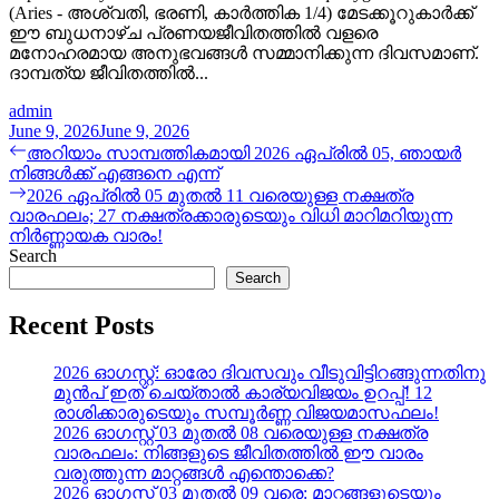
(Aries - അശ്വതി, ഭരണി, കാർത്തിക 1/4) മേടക്കൂറുകാർക്ക്
ഈ ബുധനാഴ്ച പ്രണയജീവിതത്തിൽ വളരെ
മനോഹരമായ അനുഭവങ്ങൾ സമ്മാനിക്കുന്ന ദിവസമാണ്.
ദാമ്പത്യ ജീവിതത്തിൽ...
admin
June 9, 2026
June 9, 2026
Post
Previous
അറിയാം സാമ്പത്തികമായി 2026 ഏപ്രിൽ 05, ഞായർ
post:
നിങ്ങൾക്ക് എങ്ങനെ എന്ന്
navigation
Next
2026 ഏപ്രിൽ 05 മുതൽ 11 വരെയുള്ള നക്ഷത്ര
post:
വാരഫലം; 27 നക്ഷത്രക്കാരുടെയും വിധി മാറിമറിയുന്ന
നിർണ്ണായക വാരം!
Search
Search
Recent Posts
2026 ഓഗസ്റ്റ്: ഓരോ ദിവസവും വീടുവിട്ടിറങ്ങുന്നതിനു
മുൻപ് ഇത് ചെയ്താൽ കാര്യവിജയം ഉറപ്പ്! 12
രാശിക്കാരുടെയും സമ്പൂർണ്ണ വിജയമാസഫലം!
2026 ഓഗസ്റ്റ് 03 മുതൽ 08 വരെയുള്ള നക്ഷത്ര
വാരഫലം: നിങ്ങളുടെ ജീവിതത്തിൽ ഈ വാരം
വരുത്തുന്ന മാറ്റങ്ങൾ എന്തൊക്കെ?
2026 ഓഗസ്റ്റ് 03 മുതൽ 09 വരെ: മാറ്റങ്ങളുടെയും