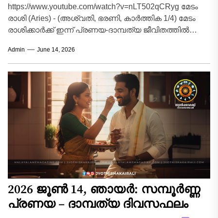
https://www.youtube.com/watch?v=nLT502qCRyg മേടം
രാശി (Aries) - (അശ്വതി, ഭരണി, കാർത്തിക 1/4) മേടം
രാശിക്കാർക്ക് ഇന്ന് പ്രണയ-ദാമ്പത്യ ജീവിതത്തിൽ
വികാരങ്ങളെ നിയന്ത്രിക്കേണ്ട ഒരു ദിവസമാണ്.
Admin
June 14, 2026
പങ്കാളിയോട് സംസാരിക്കുമ്പോൾ...
2026 ജൂൺ 14, ഞായർ: സമ്പൂർണ്ണ
പ്രണയ – ദാമ്പത്യ ദിവസഫലം