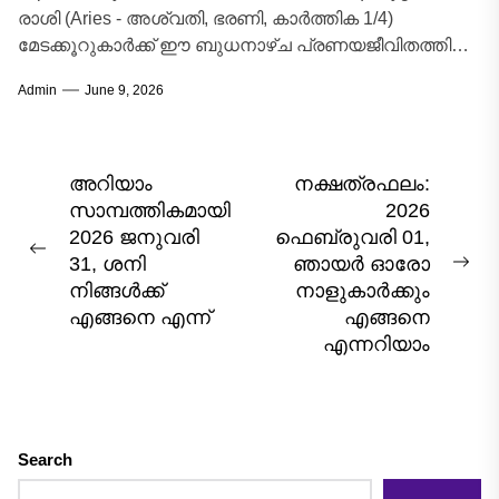
രാശി (Aries - അശ്വതി, ഭരണി, കാർത്തിക 1/4)
മേടക്കൂറുകാർക്ക് ഈ ബുധനാഴ്ച പ്രണയജീവിതത്തിൽ
വളരെ മനോഹരമായ അനുഭവങ്ങൾ സമ്മാനിക്കുന്ന
Admin
June 9, 2026
ദിവസമാണ്. ദാമ്പത്യ ജീവിതത്തിൽ...
Post
അറിയാം
നക്ഷത്രഫലം:
സാമ്പത്തികമായി
2026
navigation
2026 ജനുവരി
ഫെബ്രുവരി 01,
Previous
31, ശനി
ഞായർ ഓരോ
Nex
post:
നിങ്ങൾക്ക്
നാളുകാർക്കും
pos
എങ്ങനെ എന്ന്
എങ്ങനെ
എന്നറിയാം
Search