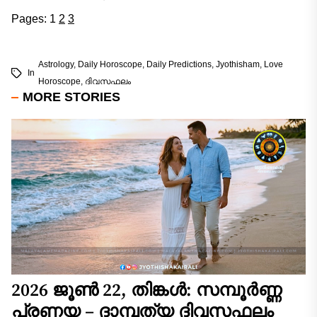
Pages:
1
2
3
Astrology
,
Daily Horoscope
,
Daily Predictions
,
Jyothisham
,
Love
In
Horoscope
,
ദിവസഫലം
MORE STORIES
2026 ജൂൺ 22, തിങ്കൾ: സമ്പൂർണ്ണ
പ്രണയ – ദാമ്പത്യ ദിവസഫലം