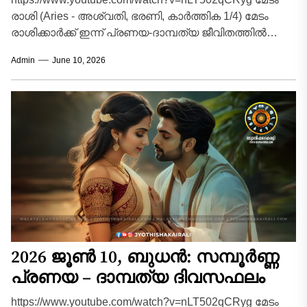
രാശി (Aries - അശ്വതി, ഭരണി, കാർത്തിക 1/4) മേടം
രാശിക്കാർക്ക് ഇന്ന് പ്രണയ-ദാമ്പത്യ ജീവിതത്തിൽ
വികാരങ്ങളെ നിയന്ത്രിക്കേണ്ട ഒരു ദിവസമാണ്.
Admin
June 10, 2026
പങ്കാളിയോട് സംസാരിക്കുമ്പോൾ...
2026 ജൂൺ 10, ബുധൻ: സമ്പൂർണ്ണ
പ്രണയ – ദാമ്പത്യ ദിവസഫലം
https://www.youtube.com/watch?v=nLT502qCRyg മേടം