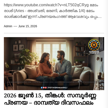
https://www.youtube.com/watch?v=nLT502qCRyg മേടം
രാശി (Aries - അശ്വതി, ഭരണി, കാർത്തിക 1/4) മേടം
രാശിക്കാർക്ക് ഇന്ന് പ്രണയരംഗത്ത് ആവേശവും ഒപ്പം
ചില നിയന്ത്രണങ്ങളും ആവശ്യമായ ദിവസമാണ്.
Admin
June 15, 2026
രാശിനാഥനായ...
2026 ജൂൺ 15, തിങ്കൾ: സമ്പൂർണ്ണ
പ്രണയ – ദാമ്പത്യ ദിവസഫലം