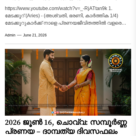
https://www.youtube.com/watch?v=_-RjATtan9k 1.
മേടക്കൂറ് (Aries) - (അശ്വതി, ഭരണി, കാർത്തിക 1/4)
മേടക്കൂറുകാർക്ക് നാളെ പ്രണയജീവിതത്തിൽ വളരെ
സന്തോഷം നിറഞ്ഞ അനുഭവങ്ങൾ പ്രതീക്ഷിക്കാം.
Admin
June 21, 2026
പങ്കാളിയുമായി ദീർഘനാളായി നിലനിന്നിരുന്ന...
2026 ജൂൺ 16, ചൊവ്വ: സമ്പൂർണ്ണ
പ്രണയ – ദാമ്പത്യ ദിവസഫലം