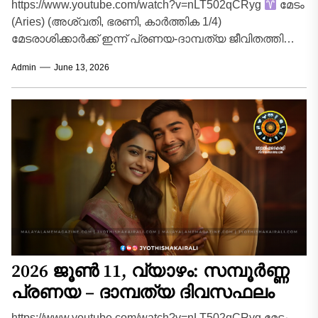
https://www.youtube.com/watch?v=nLT502qCRyg
മേടം
(Aries) (അശ്വതി, ഭരണി, കാർത്തിക 1/4)
മേടരാശിക്കാർക്ക് ഇന്ന് പ്രണയ-ദാമ്പത്യ ജീവിതത്തിൽ
വളരെ ആനന്ദകരമായ ഒരു ദിവസമാണ്. പങ്കാളിയുമായി
Admin
June 13, 2026
നിലനിന്നിരുന്ന ചെറിയ തർക്കങ്ങളും...
2026 ജൂൺ 11, വ്യാഴം: സമ്പൂർണ്ണ
പ്രണയ – ദാമ്പത്യ ദിവസഫലം
https://www.youtube.com/watch?v=nLT502qCRyg മേടം