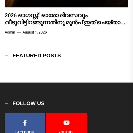
2026 ഓഗസ്റ്റ്: ഓരോ ദിവസവും
വീടുവിട്ടിറങ്ങുന്നതിനു മുൻപ് ഇത് ചെയ്താൽ
കാര്യവിജയം ഉറപ്പ്! 12 രാശിക്കാരുടെയും
Admin
August 4, 2026
സമ്പൂർണ്ണ വിജയമാസഫലം!
FEATURED POSTS
FOLLOW US
FACEBOOK
YOUTUBE