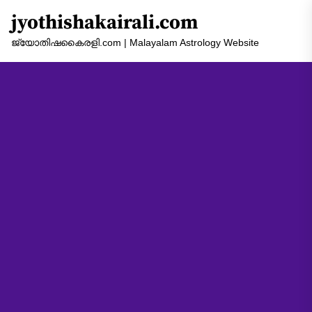
Skip
jyothishakairali.com
to
the
ജ്യോതിഷകൈരളി.com | Malayalam Astrology Website
content