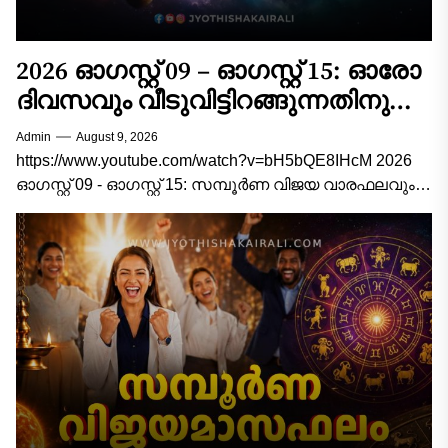
2026 ഓഗസ്റ്റ് 09 – ഓഗസ്റ്റ് 15: ഓരോ
ദിവസവും വീടുവിട്ടിറങ്ങുന്നതിനു
മുൻപ് ഇത് ചെയ്താൽ
Admin
August 9, 2026
കാര്യവിജയം ഉറപ്പ്! 12
https://www.youtube.com/watch?v=bH5bQE8IHcM 2026
രാശിക്കാരുടെയും സമ്പൂർണ്ണ
ഓഗസ്റ്റ് 09 - ഓഗസ്റ്റ് 15: സമ്പൂർണ വിജയ വാരഫലവും
ജ്യോതിഷ വഴികാട്ടിയും 2026 ഓഗസ്റ്റ് 9 മുതൽ ഓഗസ്റ്റ്
വിജയവാരഫലം!
15 വരെയുള്ള വാരം...