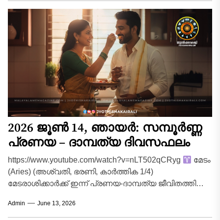
2026 ജൂൺ 14, ഞായർ: സമ്പൂർണ്ണ
പ്രണയ – ദാമ്പത്യ ദിവസഫലം
https://www.youtube.com/watch?v=nLT502qCRyg
മേടം
(Aries) (അശ്വതി, ഭരണി, കാർത്തിക 1/4)
മേടരാശിക്കാർക്ക് ഇന്ന് പ്രണയ-ദാമ്പത്യ ജീവിതത്തിൽ
വളരെ ആനന്ദകരമായ ഒരു ദിവസമാണ്. പങ്കാളിയുമായി
Admin
June 13, 2026
നിലനിന്നിരുന്ന ചെറിയ തർക്കങ്ങളും...