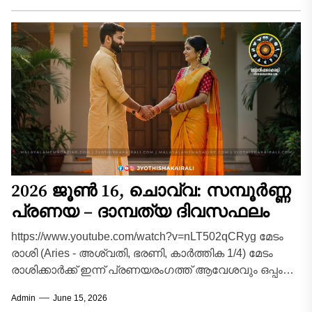
2026 ജൂൺ 16, ചൊവ്വ: സമ്പൂർണ്ണ
പ്രണയ – ദാമ്പത്യ ദിവസഫലം
https://www.youtube.com/watch?v=nLT502qCRyg മേടം
രാശി (Aries - അശ്വതി, ഭരണി, കാർത്തിക 1/4) മേടം
രാശിക്കാർക്ക് ഇന്ന് പ്രണയരംഗത്ത് ആവേശവും ഒപ്പം
ചില നിയന്ത്രണങ്ങളും ആവശ്യമായ ദിവസമാണ്.
Admin
June 15, 2026
രാശിനാഥനായ...