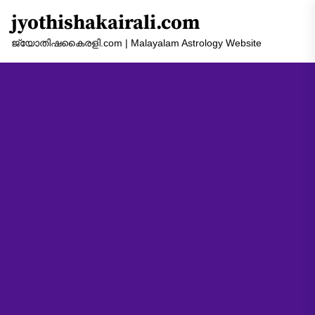
Skip
jyothishakairali.com
to
the
ജ്യോതിഷകൈരളി.com | Malayalam Astrology Website
content