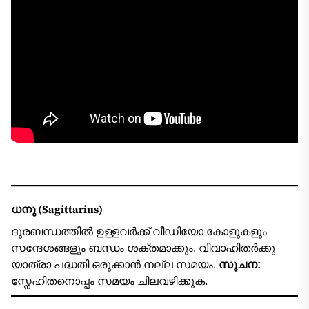
ധനു (Sagittarius)
ദൂരബന്ധത്തിൽ ഉള്ളവർക്ക് വീഡിയോ കോളുകളും
സന്ദേശങ്ങളും ബന്ധം ശക്തമാക്കും. വിവാഹിതർക്കു
യാത്രാ പദ്ധതി ഒരുക്കാൻ നല്ല സമയം.
സൂചന:
സ്നേഹിതനൊപ്പം സമയം ചിലവഴിക്കുക.