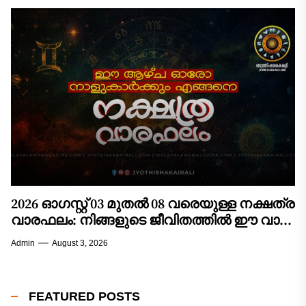
ശ്രദ്ധിക്കേണ്ട പ്രധാന കാര്യങ്ങൾ, ശുഭനിറങ്ങൾ,
ആരാധിക്കേണ്ട ദേവീദേവന്മാർ, അനുയോജ്യമായ
സമയങ്ങൾ, ചെയ്യേണ്ട വഴിപാടുകൾ/പ്രതിവിധികൾ,
ശുഭശകുനങ്ങൾ എന്നിവ...
2026 ഓഗസ്റ്റ് 03 മുതൽ 08 വരെയുള്ള നക്ഷത്ര
വാരഫലം: നിങ്ങളുടെ ജീവിതത്തിൽ ഈ വാരം
വരുത്തുന്ന മാറ്റങ്ങൾ എന്തൊക്കെ?
Admin
August 3, 2026
FEATURED POSTS