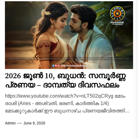
2026 ജൂൺ 10, ബുധൻ: സമ്പൂർണ്ണ
പ്രണയ – ദാമ്പത്യ ദിവസഫലം
https://www.youtube.com/watch?v=nLT502qCRyg മേടം
രാശി (Aries - അശ്വതി, ഭരണി, കാർത്തിക 1/4)
മേടക്കൂറുകാർക്ക് ഈ ബുധനാഴ്ച പ്രണയജീവിതത്തിൽ
വളരെ മനോഹരമായ അനുഭവങ്ങൾ സമ്മാനിക്കുന്ന
Admin
June 9, 2026
ദിവസമാണ്. ദാമ്പത്യ ജീവിതത്തിൽ...