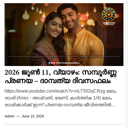
2026 ജൂൺ 11, വ്യാഴം: സമ്പൂർണ്ണ
പ്രണയ – ദാമ്പത്യ ദിവസഫലം
https://www.youtube.com/watch?v=nLT502qCRyg മേടം
രാശി (Aries - അശ്വതി, ഭരണി, കാർത്തിക 1/4) മേടം
രാശിക്കാർക്ക് ഇന്ന് പ്രണയ-ദാമ്പത്യ ജീവിതത്തിൽ
വികാരങ്ങളെ നിയന്ത്രിക്കേണ്ട ഒരു ദിവസമാണ്.
Admin
June 10, 2026
പങ്കാളിയോട് സംസാരിക്കുമ്പോൾ...