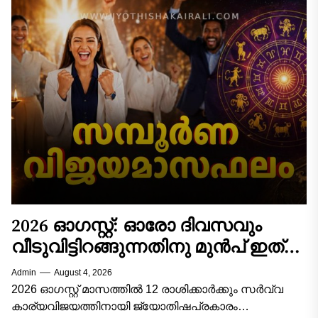
2026 ഓഗസ്റ്റ്: ഓരോ ദിവസവും
വീടുവിട്ടിറങ്ങുന്നതിനു മുൻപ് ഇത്
ചെയ്താൽ കാര്യവിജയം ഉറപ്പ്! 12
Admin
August 4, 2026
രാശിക്കാരുടെയും സമ്പൂർണ്ണ
2026 ഓഗസ്റ്റ് മാസത്തിൽ 12 രാശിക്കാർക്കും സർവ്വ
വിജയമാസഫലം!
കാര്യവിജയത്തിനായി ജ്യോതിഷപ്രകാരം