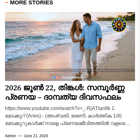
MORE STORIES
2026 ജൂൺ 22, തിങ്കൾ: സമ്പൂർണ്ണ
പ്രണയ – ദാമ്പത്യ ദിവസഫലം
https://www.youtube.com/watch?v=_-RjATtan9k 1.
മേടക്കൂറ് (Aries) - (അശ്വതി, ഭരണി, കാർത്തിക 1/4)
മേടക്കൂറുകാർക്ക് നാളെ പ്രണയജീവിതത്തിൽ വളരെ
സന്തോഷം നിറഞ്ഞ അനുഭവങ്ങൾ പ്രതീക്ഷിക്കാം.
Admin
June 21, 2026
പങ്കാളിയുമായി ദീർഘനാളായി നിലനിന്നിരുന്ന...