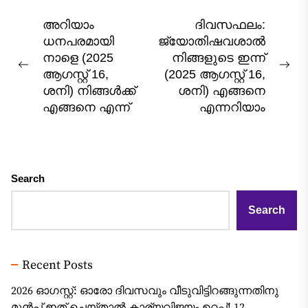
Post
അറിയാം
ദിവസഫലം:
ധനപരമായി
ജ്യോതിഷവശാൽ
navigation
നാളെ (2025
നിങ്ങളുടെ ഇന്ന്‌
Previous
Nex
ആഗസ്റ്റ് 16,
(2025 ആഗസ്റ്റ് 16,
post:
pos
ശനി) നിങ്ങൾക്ക്
ശനി) എങ്ങനെ
എങ്ങനെ എന്ന്
എന്നറിയാം
Search
Search
Recent Posts
2026 ഓഗസ്റ്റ്: ഓരോ ദിവസവും വീടുവിട്ടിറങ്ങുന്നതിനു
മുൻപ് ഇത് ചെയ്താൽ കാര്യവിജയം ഉറപ്പ്! 12