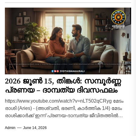
2026 ജൂൺ 15, തിങ്കൾ: സമ്പൂർണ്ണ
പ്രണയ – ദാമ്പത്യ ദിവസഫലം
https://www.youtube.com/watch?v=nLT502qCRyg മേടം
രാശി (Aries) - (അശ്വതി, ഭരണി, കാർത്തിക 1/4) മേടം
രാശിക്കാർക്ക് ഇന്ന് പ്രണയ-ദാമ്പത്യ ജീവിതത്തിൽ
വികാരങ്ങളെ നിയന്ത്രിക്കേണ്ട ഒരു ദിവസമാണ്.
Admin
June 14, 2026
പങ്കാളിയോട് സംസാരിക്കുമ്പോൾ...