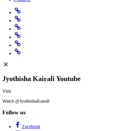
Home
Predictions
Specials
Rashi
Change
Believe
Featured
Jyothisha Kairali Youtube
Visit
Watch @JyothishaKairali
Follow us
Facebook