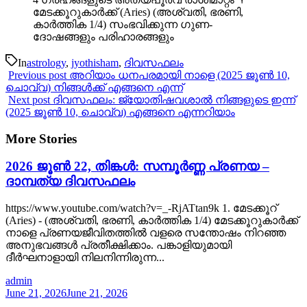
മേടക്കൂറുകാർക്ക് (Aries) (അശ്വതി, ഭരണി,
കാർത്തിക 1/4) സംഭവിക്കുന്ന ഗുണ-
ദോഷങ്ങളും പരിഹാരങ്ങളും
In
astrology
,
jyothisham
,
ദിവസഫലം
Previous post
അറിയാം ധനപരമായി നാളെ (2025 ജൂൺ 10,
ചൊവ്വ) നിങ്ങൾക്ക് എങ്ങനെ എന്ന്
Next post
ദിവസഫലം: ജ്യോതിഷവശാൽ നിങ്ങളുടെ ഇന്ന്‌
(2025 ജൂൺ 10, ചൊവ്വ) എങ്ങനെ എന്നറിയാം
More Stories
2026 ജൂൺ 22, തിങ്കൾ: സമ്പൂർണ്ണ പ്രണയ –
ദാമ്പത്യ ദിവസഫലം
https://www.youtube.com/watch?v=_-RjATtan9k 1. മേടക്കൂറ്
(Aries) - (അശ്വതി, ഭരണി, കാർത്തിക 1/4) മേടക്കൂറുകാർക്ക്
നാളെ പ്രണയജീവിതത്തിൽ വളരെ സന്തോഷം നിറഞ്ഞ
അനുഭവങ്ങൾ പ്രതീക്ഷിക്കാം. പങ്കാളിയുമായി
ദീർഘനാളായി നിലനിന്നിരുന്ന...
admin
June 21, 2026
June 21, 2026