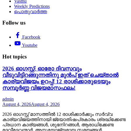
Vasthu
Weekly Predictions
പൊതുവാർത്ത
Follow us
Facebook
Youtube
Hot topics
2026 ഓഗസ്റ്റ്: ഓരോ ദിവസവും
വീടുവിട്ടിറങ്ങുന്നതിനു മുൻപ് ഇത് ചെയ്താൽ
കാര്യവിജയം ഉറപ്പ്! 12 രാശിക്കാരുടെയും
സമ്പൂർണ്ണ വിജയമാസഫലം!
admin
August 4, 2026
August 4, 2026
2026 ഓഗസ്റ്റ് മാസത്തിൽ 12 രാശിക്കാർക്കും സർവ്വ
കാര്യവിജയത്തിനായി ജ്യോതിഷപ്രകാരം ശ്രദ്ധിക്കേണ്ട
പ്രധാന കാര്യങ്ങൾ, ശുഭനിറങ്ങൾ, ആരാധിക്കേണ്ട
ദേവീദേവന്മാർ, അനുയോജ്യമായ സമയങ്ങൾ,