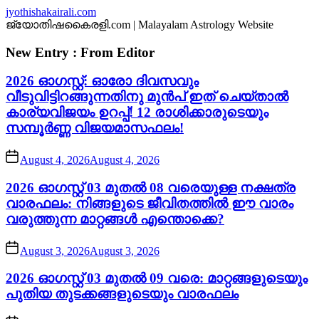
Skip
jyothishakairali.com
to
ജ്യോതിഷകൈരളി.com | Malayalam Astrology Website
the
content
New Entry : From Editor
2026 ഓഗസ്റ്റ്: ഓരോ ദിവസവും
വീടുവിട്ടിറങ്ങുന്നതിനു മുൻപ് ഇത് ചെയ്താൽ
കാര്യവിജയം ഉറപ്പ്! 12 രാശിക്കാരുടെയും
സമ്പൂർണ്ണ വിജയമാസഫലം!
August 4, 2026
August 4, 2026
2026 ഓഗസ്റ്റ് 03 മുതൽ 08 വരെയുള്ള നക്ഷത്ര
വാരഫലം: നിങ്ങളുടെ ജീവിതത്തിൽ ഈ വാരം
വരുത്തുന്ന മാറ്റങ്ങൾ എന്തൊക്കെ?
August 3, 2026
August 3, 2026
2026 ഓഗസ്റ്റ് 03 മുതൽ 09 വരെ: മാറ്റങ്ങളുടെയും
പുതിയ തുടക്കങ്ങളുടെയും വാരഫലം