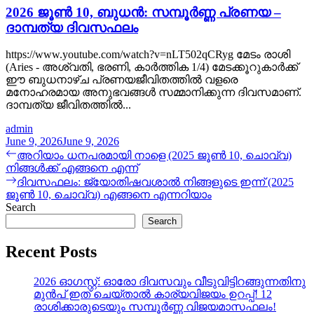
2026 ജൂൺ 10, ബുധൻ: സമ്പൂർണ്ണ പ്രണയ –
ദാമ്പത്യ ദിവസഫലം
https://www.youtube.com/watch?v=nLT502qCRyg മേടം രാശി
(Aries - അശ്വതി, ഭരണി, കാർത്തിക 1/4) മേടക്കൂറുകാർക്ക്
ഈ ബുധനാഴ്ച പ്രണയജീവിതത്തിൽ വളരെ
മനോഹരമായ അനുഭവങ്ങൾ സമ്മാനിക്കുന്ന ദിവസമാണ്.
ദാമ്പത്യ ജീവിതത്തിൽ...
admin
June 9, 2026
June 9, 2026
Post
Previous
അറിയാം ധനപരമായി നാളെ (2025 ജൂൺ 10, ചൊവ്വ)
post:
നിങ്ങൾക്ക് എങ്ങനെ എന്ന്
navigation
Next
ദിവസഫലം: ജ്യോതിഷവശാൽ നിങ്ങളുടെ ഇന്ന്‌ (2025
post:
ജൂൺ 10, ചൊവ്വ) എങ്ങനെ എന്നറിയാം
Search
Search
Recent Posts
2026 ഓഗസ്റ്റ്: ഓരോ ദിവസവും വീടുവിട്ടിറങ്ങുന്നതിനു
മുൻപ് ഇത് ചെയ്താൽ കാര്യവിജയം ഉറപ്പ്! 12
രാശിക്കാരുടെയും സമ്പൂർണ്ണ വിജയമാസഫലം!