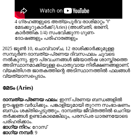
4 ഗ്രഹങ്ങളുടെ അത്യപൂർവ രാശിമാറ്റം ♈
മേടക്കൂറുകാർക്ക് (Aries) (അശ്വതി, ഭരണി,
കാർത്തിക 1/4) സംഭവിക്കുന്ന ഗുണ-
ദോഷങ്ങളും പരിഹാരങ്ങളും
2025 ജൂൺ 10, ചൊവ്വാഴ്ച, 12 രാശിക്കാർക്കുമുള്ള
സമ്പൂർണ ദാമ്പത്യ-പ്രണയ ദിവസഫലം ചുവടെ
നൽകുന്നു. ഈ പ്രവചനങ്ങൾ ജ്യോതിഷ ശാസ്ത്രത്തെ
അടിസ്ഥാനമാക്കിയുള്ള പൊതുവായ നിരീക്ഷണങ്ങളാണ്,
വ്യക്തിഗത ജാതകത്തിന്റെ അടിസ്ഥാനത്തിൽ ഫലങ്ങൾ
വ്യത്യാസപ്പെടാം.
മേടം (Aries)
ദാമ്പത്യ-പ്രണയ ഫലം
: ഇന്ന് പ്രണയ ബന്ധങ്ങളിൽ
ഊഷ്മളത വർധിക്കും. പങ്കാളിയുമായി തുറന്ന സംഭാഷണം
ബന്ധം ശക്തിപ്പെടുത്തും. ദാമ്പത്യ ജീവിതത്തിൽ ചെറിയ
തർക്കങ്ങൾ ഉണ്ടാകാമെങ്കിലും, പരസ്പര ധാരണയോടെ
പരിഹരിക്കാം.
ഭാഗ്യ നിറം
: റോസ്
ഭാഗ്യ നമ്പർ
: 9