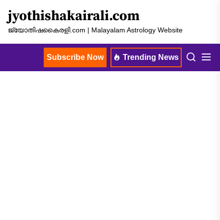
Skip
jyothishakairali.com
to
the
ജ്യോതിഷകൈരളി.com | Malayalam Astrology Website
content
Subscribe Now
Trending News