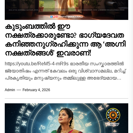
കുടുംബത്തിൽ ഈ
നക്ഷത്രക്കാരുണ്ടോ? ഭാഗ്യദേവത
കനിഞ്ഞനുഗ്രഹിക്കുന്ന ആ ‘അഗ്നി
നക്ഷത്രങ്ങൾ’ ഇവരാണ്!
https://youtu.be/ReM5-4-mR9s ഭാരതീയ സംസ്കാരത്തിൽ
ജ്യോതിഷം എന്നത് കേവലം ഒരു വിശ്വാസമല്ല, മറിച്ച്
പ്രകൃതിയും മനുഷ്യനും തമ്മിലുള്ള അഭേദ്യമായ
ബന്ധത്തെ അടയാളപ്പെടുത്തുന്ന ഒരു ശാസ്ത്രം
Admin
February 4, 2026
കൂടിയാണ്. ആകാശഗംഗയിലെ 27...