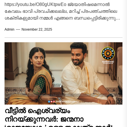
https://youtu.be/O80gUKtpwEo ജ്യോതിഷമെന്നാൽ
കേവലം ഭാവി പ്രവചിക്കലല്ല, മറിച്ച് പ്രപഞ്ചത്തിലെ
ശക്തികളുമായി നമ്മൾ എങ്ങനെ ബന്ധപ്പെട്ടിരിക്കുന്നു
എന്ന് മനസ്സിലാക്കലാണ്. നിങ്ങളുടെ സ്വഭാവത്തെയും
Admin
November 22, 2025
ജീവിതഗതിയെയും സ്വാധീനിക്കുന്ന ആ പൗരാണിക
രഹസ്യങ്ങളിലേക്ക്...
വീട്ടിൽ ഐശ്വര്യം
നിറയ്ക്കുന്നവർ: ജന്മനാ