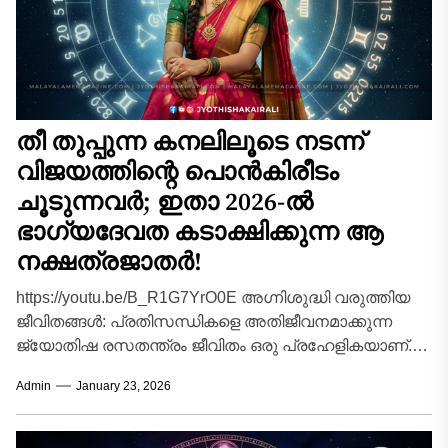
തീ തുപ്പുന്ന കനലിലൂടെ നടന്ന്
വിജയത്തിന്റെ പൊൻകിരീടം
ചൂടുന്നവർ; ഇതാ 2026-ൽ
ഭാഗ്യദേവത കടാക്ഷിക്കുന്ന ആ
നക്ഷത്രജാതർ!
https://youtu.be/B_R1G7YrO0E അഗ്നിശുദ്ധി വരുത്തിയ
ജീവിതങ്ങൾ: പ്രതിസന്ധികളെ അതിജീവനമാക്കുന്ന
ജ്യോതിഷ രസതന്ത്രം ജീവിതം ഒരു പ്രഹേളികയാണ്.
ചിലർക്ക് അത് പൂമെത്തയാണെങ്കിൽ മറ്റു ചിലർക്ക് അത്
Admin
January 23, 2026
മുള്ളുകൾ നിറഞ്ഞ പാതയാണ്....