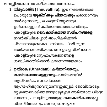
മനസ്സിലാക്കാനോ കഴിയാതെ വന്നേക്കാം:
തിരുവാതിര (Thiruvathira):
ഈ നക്ഷത്രക്കാർ
പൊതുവേ
യുക്തിക്കും ചിന്തയ്ക്കും
പ്രാധാന്യം
നൽകുന്നവരും, പെട്ടെന്ന് മാറ്റങ്ങളെ
ഉൾക്കൊള്ളാൻ കഴിയാത്തവരുമായിരിക്കും.
പങ്കാളിയുടെ
വൈകാരികമായ സമീപനങ്ങളെ
ഇവർക്ക് ചിലപ്പോൾ അംഗീകരിക്കാൻ
പ്രയാസമുണ്ടാകാം. സ്വയം ചിന്തിക്കുന്ന
കാര്യങ്ങൾ ശരിയാണെന്ന ഉറച്ച വിശ്വാസം
പങ്കാളിയുടെ സ്നേഹപ്രകടനങ്ങളെ
ശ്രദ്ധിക്കാതിരിക്കാൻ കാരണമായേക്കാം.
ഉത്രാടം (Uthradam):
കർമ്മനിരതരും,
ലക്ഷ്യബോധമുള്ളവരും
കാര്യങ്ങളിൽ
ആധിപത്യം സ്ഥാപിക്കാൻ
ആഗ്രഹിക്കുന്നവരുമാണ് ഇക്കൂട്ടർ. ജോലിയോടും
മറ്റ് ഉത്തരവാദിത്തങ്ങളോടുമുള്ള അമിതമായ ശ്രദ്ധ
കാരണം, പങ്കാളിയുമായുള്ള
വൈകാരിക അടുപ്പം
നിലനിർത്താനും അവരുടെ സ്നേഹം