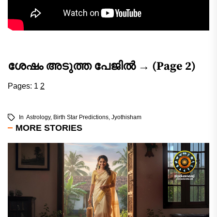
ശേഷം അടുത്ത പേജിൽ → (Page 2)
Pages:
1
2
In
Astrology
,
Birth Star Predictions
,
Jyothisham
MORE STORIES