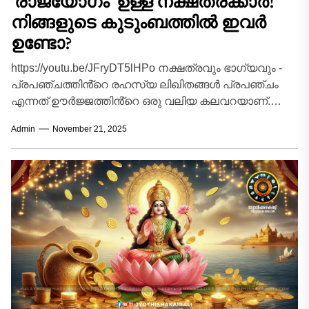
‘രാജയോഗം’ ഉള്ള നക്ഷത്രക്കാർ!
നിങ്ങളുടെ കുടുംബത്തിൽ ഇവർ
ഉണ്ടോ?
https://youtu.be/JFryDT5lHPo നക്ഷത്രവും ഭാഗ്യവും -
പ്രപഞ്ചത്തിൻ്റെ രഹസ്യ ലിഖിതങ്ങൾ പ്രപഞ്ചം
എന്നത് ഊർജ്ജത്തിൻ്റെ ഒരു വലിയ കലവറയാണ്.
നമ്മൾ ജനിക്കുന്ന സമയത്തെ ഗ്രഹങ്ങളുടെയും
Admin
November 21, 2025
നക്ഷത്രങ്ങളുടെയും സ്ഥാനം ആ...