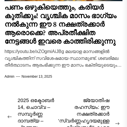
പണം ഒഴുകിയെത്തും, കരിയർ
കുതിക്കും! വൃശ്ചിക മാസം ഭാഗ്യം
നൽകുന്ന ഈ 8 നക്ഷത്രക്കാർ
ആരൊക്കെ? അപ്രതീക്ഷിത
നേട്ടങ്ങൾ ഇവരെ കാത്തിരിക്കുന്നു
https://youtu.be/xZOgmiAiJBg മലയാള മാസങ്ങളിൽ
വൃശ്ചികത്തിന് സവിശേഷമായ സ്ഥാനമുണ്ട്. ശബരിമല
തീർത്ഥാടനം ആരംഭിക്കുന്ന ഈ മാസം ഭക്തിയുടെയും
ശരണ മന്ത്രങ്ങളുടെയും പുണ്യകാലമാണ്. എന്നാൽ
Admin
November 13, 2025
ആത്മീയ ഉണർവിന് പുറമെ, ജ്യോതിഷപരമായി...
Post
2025 ഒക്ടോബർ
ജ്യോതിഷ
14, ചൊവ്വ –
രഹസ്യം: ഈ
navigation
സമ്പൂർണ്ണ
നക്ഷത്രക്കാർ
Previous
ദാമ്പത്യ –
‘സ്വർണ്ണഹൃദയമുള്ള