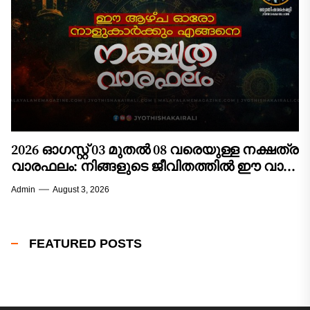
2026 ഓഗസ്റ്റ് 03 മുതൽ 08 വരെയുള്ള നക്ഷത്ര
വാരഫലം: നിങ്ങളുടെ ജീവിതത്തിൽ ഈ വാരം
വരുത്തുന്ന മാറ്റങ്ങൾ എന്തൊക്കെ?
Admin
August 3, 2026
FEATURED POSTS