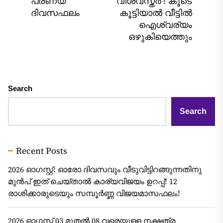
post:
Nex
പ്രണയ
വിശ്വസ്തർ’! കൂടെ
pos
ദിവസഫലം
കൂട്ടിയാൽ വീട്ടിൽ
ഐശ്വര്യം
ഒഴുകിയെത്തും
Search
Search
Recent Posts
2026 ഓഗസ്റ്റ്: ഓരോ ദിവസവും വീടുവിട്ടിറങ്ങുന്നതിനു
മുൻപ് ഇത് ചെയ്താൽ കാര്യവിജയം ഉറപ്പ്! 12
രാശിക്കാരുടെയും സമ്പൂർണ്ണ വിജയമാസഫലം!
2026 ഓഗസ്റ്റ് 03 മുതൽ 08 വരെയുള്ള നക്ഷത്ര