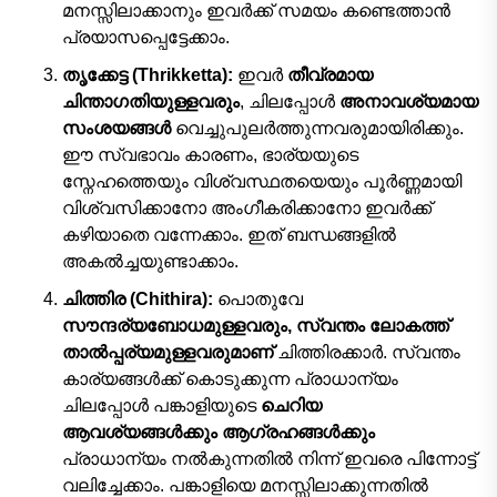
മനസ്സിലാക്കാനും ഇവർക്ക് സമയം കണ്ടെത്താൻ
പ്രയാസപ്പെട്ടേക്കാം.
തൃക്കേട്ട (Thrikketta):
ഇവർ
തീവ്രമായ
ചിന്താഗതിയുള്ളവരും
, ചിലപ്പോൾ
അനാവശ്യമായ
സംശയങ്ങൾ
വെച്ചുപുലർത്തുന്നവരുമായിരിക്കും.
ഈ സ്വഭാവം കാരണം, ഭാര്യയുടെ
സ്നേഹത്തെയും വിശ്വസ്ഥതയെയും പൂർണ്ണമായി
വിശ്വസിക്കാനോ അംഗീകരിക്കാനോ ഇവർക്ക്
കഴിയാതെ വന്നേക്കാം. ഇത് ബന്ധങ്ങളിൽ
അകൽച്ചയുണ്ടാക്കാം.
ചിത്തിര (Chithira):
പൊതുവേ
സൗന്ദര്യബോധമുള്ളവരും, സ്വന്തം ലോകത്ത്
താൽപ്പര്യമുള്ളവരുമാണ്
ചിത്തിരക്കാർ. സ്വന്തം
കാര്യങ്ങൾക്ക് കൊടുക്കുന്ന പ്രാധാന്യം
ചിലപ്പോൾ പങ്കാളിയുടെ
ചെറിയ
ആവശ്യങ്ങൾക്കും ആഗ്രഹങ്ങൾക്കും
പ്രാധാന്യം നൽകുന്നതിൽ നിന്ന് ഇവരെ പിന്നോട്ട്
വലിച്ചേക്കാം. പങ്കാളിയെ മനസ്സിലാക്കുന്നതിൽ