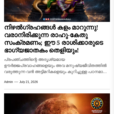
നിഴൽഗ്രഹങ്ങൾ കളം മാറുന്നു!
വരാനിരിക്കുന്ന രാഹു-കേതു
സംക്രമണം; ഈ 5 രാശിക്കാരുടെ
ഭാഗ്യജാതകം തെളിയും!
പ്രപഞ്ചത്തിന്റെ അദൃശ്യമായ
ഊർജ്ജപ്രവാഹങ്ങളെയും അവ മനുഷ്യജീവിതത്തിൽ
വരുത്തുന്ന വൻ അട്ടിമറികളെയും കുറിച്ചുള്ള പഠനമാണ്
ഭാരതീയ ജ്യോതിഷം. ആകാശവിസ്മയങ്ങളിൽ
Admin
July 21, 2026
ഭൗതികമായ ശരീരമില്ലെങ്കിലും ജാതകത്തിലും
ഗോചരത്തിലും വിപ്ലവകരമായ മാറ്റങ്ങൾ സൃഷ്ടിക്കാൻ...