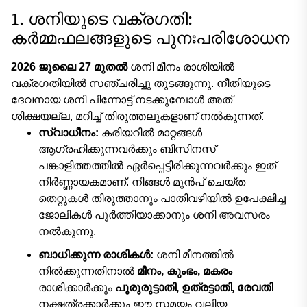
1. ശനിയുടെ വക്രഗതി:
കർമ്മഫലങ്ങളുടെ പുനഃപരിശോധന
2026 ജൂലൈ 27 മുതൽ
ശനി മീനം രാശിയിൽ
വക്രഗതിയിൽ സഞ്ചരിച്ചു തുടങ്ങുന്നു. നീതിയുടെ
ദേവനായ ശനി പിന്നോട്ട് നടക്കുമ്പോൾ അത്
ശിക്ഷയല്ല, മറിച്ച് തിരുത്തലുകളാണ് നൽകുന്നത്.
സ്വാധീനം:
കരിയറിൽ മാറ്റങ്ങൾ
ആഗ്രഹിക്കുന്നവർക്കും ബിസിനസ്
പങ്കാളിത്തത്തിൽ ഏർപ്പെട്ടിരിക്കുന്നവർക്കും ഇത്
നിർണ്ണായകമാണ്. നിങ്ങൾ മുൻപ് ചെയ്ത
തെറ്റുകൾ തിരുത്താനും പാതിവഴിയിൽ ഉപേക്ഷിച്ച
ജോലികൾ പൂർത്തിയാക്കാനും ശനി അവസരം
നൽകുന്നു.
ബാധിക്കുന്ന രാശികൾ:
ശനി മീനത്തിൽ
നിൽക്കുന്നതിനാൽ
മീനം, കുംഭം, മകരം
രാശിക്കാർക്കും
പൂരുരുട്ടാതി, ഉത്രട്ടാതി, രേവതി
നക്ഷത്രക്കാർക്കും ഈ സമയം വലിയ