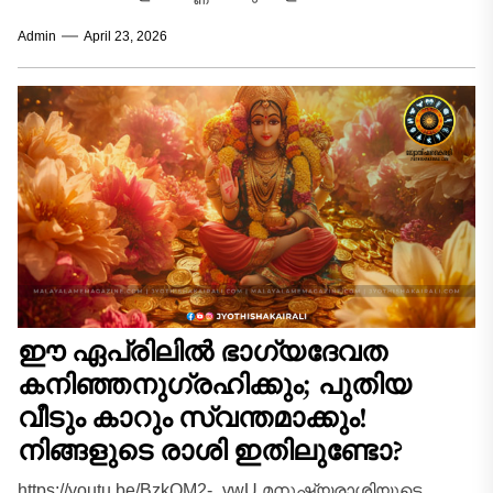
കൂടിയാണെന്നാണ് ഭാരതീയ ജ്യോതിഷം
Admin
April 23, 2026
വിശ്വസിക്കുന്നത്. 2026 ഏപ്രിൽ മാസം അത്തരമൊരു
അപൂർവ്വവും ശക്തവുമായ...
ഈ ഏപ്രിലിൽ ഭാഗ്യദേവത
കനിഞ്ഞനുഗ്രഹിക്കും; പുതിയ
വീടും കാറും സ്വന്തമാക്കും!
നിങ്ങളുടെ രാശി ഇതിലുണ്ടോ?
https://youtu.be/BzkOM2-_vwU മനുഷ്യരാശിയുടെ