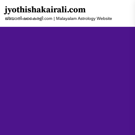
Skip
jyothishakairali.com
to
the
ജ്യോതിഷകൈരളി.com | Malayalam Astrology Website
content