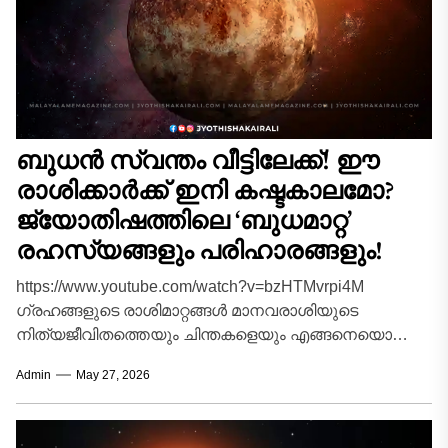
ബുധൻ സ്വന്തം വീട്ടിലേക്ക്! ഈ
രാശിക്കാർക്ക് ഇനി കഷ്ടകാലമോ?
ജ്യോതിഷത്തിലെ ‘ബുധമാറ്റ’
രഹസ്യങ്ങളും പരിഹാരങ്ങളും!
https://www.youtube.com/watch?v=bzHTMvrpi4M
ഗ്രഹങ്ങളുടെ രാശിമാറ്റങ്ങൾ മാനവരാശിയുടെ
നിത്യജീവിതത്തെയും ചിന്തകളെയും എങ്ങനെയൊക്കെ
സ്വാധീനിക്കുന്നു എന്നത് നൂറ്റാണ്ടുകളായി ജ്യോതിഷ
Admin
May 27, 2026
ശാസ്ത്രജ്ഞരും വിശ്വാസികളും ഒരുപോലെ ചർച്ച
ചെയ്യുന്ന വിഷയമാണ്. പ്രപഞ്ചത്തിലെ ഓരോ
ചലനവും...