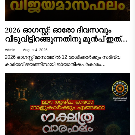
2026 ഓഗസ്റ്റ്: ഓരോ ദിവസവും
വീടുവിട്ടിറങ്ങുന്നതിനു മുൻപ് ഇത്
ചെയ്താൽ കാര്യവിജയം ഉറപ്പ്! 12
Admin
August 4, 2026
രാശിക്കാരുടെയും സമ്പൂർണ്ണ
2026 ഓഗസ്റ്റ് മാസത്തിൽ 12 രാശിക്കാർക്കും സർവ്വ
വിജയമാസഫലം!
കാര്യവിജയത്തിനായി ജ്യോതിഷപ്രകാരം
ശ്രദ്ധിക്കേണ്ട പ്രധാന കാര്യങ്ങൾ, ശുഭനിറങ്ങൾ,
ആരാധിക്കേണ്ട ദേവീദേവന്മാർ, അനുയോജ്യമായ
സമയങ്ങൾ, ചെയ്യേണ്ട വഴിപാടുകൾ/പ്രതിവിധികൾ,
ശുഭശകുനങ്ങൾ എന്നിവ...