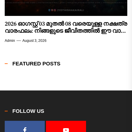
2026 ഓഗസ്റ്റ് 03 മുതൽ 08 വരെയുള്ള നക്ഷത്ര
വാരഫലം: നിങ്ങളുടെ ജീവിതത്തിൽ ഈ വാരം
വരുത്തുന്ന മാറ്റങ്ങൾ എന്തൊക്കെ?
Admin
August 3, 2026
FEATURED POSTS
FOLLOW US