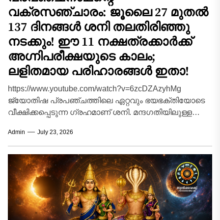
വക്രസഞ്ചാരം: ജൂലൈ 27 മുതൽ
137 ദിനങ്ങൾ ശനി തലതിരിഞ്ഞു
നടക്കും! ഈ 11 നക്ഷത്രക്കാർക്ക്
അഗ്നിപരീക്ഷയുടെ കാലം;
ലളിതമായ പരിഹാരങ്ങൾ ഇതാ!
https://www.youtube.com/watch?v=6zcDZAzyhMg
ജ്യോതിഷ പ്രപഞ്ചത്തിലെ ഏറ്റവും ഭയഭക്തിയോടെ
വീക്ഷിക്കപ്പെടുന്ന ഗ്രഹമാണ് ശനി. മന്ദഗതിയിലുള്ള
സഞ്ചാരവും കർമ്മഫലങ്ങൾ കൃത്യമായി
Admin
July 23, 2026
നൽകുന്നതിലെ കാർക്കശ്യവും കൊണ്ട് 'നീതിമാൻ' എന്ന
വിശേഷണവും ശനിക്കൊപ്പമുണ്ട്. പ്രപഞ്ചത്തിലെ...