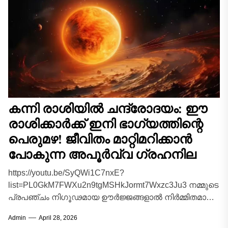
കന്നി രാശിയിൽ ചന്ദ്രോദയം: ഈ
രാശിക്കാർക്ക് ഇനി ഭാഗ്യത്തിന്റെ
പെരുമഴ! ജീവിതം മാറ്റിമറിക്കാൻ
പോകുന്ന അപൂർവ്വ ഗ്രഹനില
https://youtu.be/SyQWi1C7nxE?
list=PL0GkM7FWXu2n9tgMSHkJormt7Wxzc3Ju3 നമ്മുടെ
പ്രപഞ്ചം നിഗൂഢമായ ഊർജ്ജങ്ങളാൽ നിർമ്മിതമാണ്.
ആകാശഗംഗയിലെ ഗ്രഹങ്ങളുടെയും
Admin
April 28, 2026
നക്ഷത്രങ്ങളുടെയും ഓരോ ചലനവും ഭൂമിയിലെ