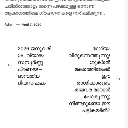
ചരിത്രത്തോളം തന്നെ പഴക്കമുള്ള ഒന്നാണ്
ആകാശത്തിലെ ഗ്രഹഗതികളെ നിരീക്ഷിക്കുന്ന
ജ്യോതിശാസ്ത്ര പാരമ്പര്യം. പ്രപഞ്ചത്തിലെ ഓരോ
Admin
April 7, 2026
ചലനവും ഭൂമിയിലെ ജീവജാലങ്ങളെ സ്വാധീനിക്കുന്നു
എന്ന സങ്കല്പമാണ് ജ്യോതിഷത്തിന്റെ...
Post
2026 ജനുവരി
ഭാഗ്യം
08, വ്യാഴം –
വിരുന്നെത്തുന്നു!
navigation
സമ്പൂർണ്ണ
ശുക്രൻ
Previous
പ്രണയ –
മകരത്തിലേക്ക്:
post:
ദാമ്പത്യ
ഈ
Nex
ദിവസഫലം
രാശിക്കാരുടെ
pos
തലവര മാറാൻ
പോകുന്നു;
നിങ്ങളുണ്ടോ ഈ
പട്ടികയിൽ?