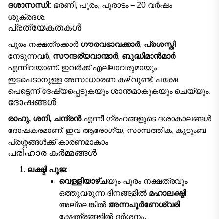
ദശാസന്ധി:
ഭരണി, പൂരം, പൂരാടം – 20 വർഷം
ശുക്രദശ.
പ്രത്യേകതകൾ
പൂരം നക്ഷത്രക്കാർ
ഗൗരവഭാവക്കാർ
,
പ്രശസ്തി
നേടുന്നവർ,
സൗന്ദര്യവാന്മാർ
,
ബുദ്ധിമാൻമാർ
എന്നിവയാണ്. ഇവർക്ക് എല്ലാവരുമായും
ഇടപെടാനുള്ള അസാധാരണ കഴിവുണ്ട്, പക്ഷേ
പെട്ടെന്ന് ദേഷ്യപ്പെടുകയും ശാന്തമാകുകയും ചെയ്യും.
ദോഷങ്ങൾ
രാഹു, ശനി, ചന്ദ്രൻ
എന്നീ ഗ്രഹങ്ങളുടെ ദശാകാലങ്ങൾ
ദോഷകരമാണ്. ഇവ ആരോഗ്യ, സാമ്പത്തിക, കുടുംബ
പ്രശ്നങ്ങൾക്ക് കാരണമാകാം.
പരിഹാര കർമ്മങ്ങൾ
ലക്ഷ്മി പൂജ:
വെള്ളിയാഴ്ച
യും പൂരം നക്ഷത്രവും
ഒത്തുവരുന്ന ദിനങ്ങളിൽ
മഹാലക്ഷ്മി
അല്ലെങ്കിൽ
അന്നപൂർണേശ്വരി
ക്ഷേത്രങ്ങളിൽ ദർശനം.