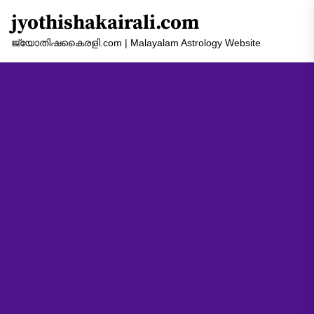
Skip
jyothishakairali.com
to
the
ജ്യോതിഷകൈരളി.com | Malayalam Astrology Website
content