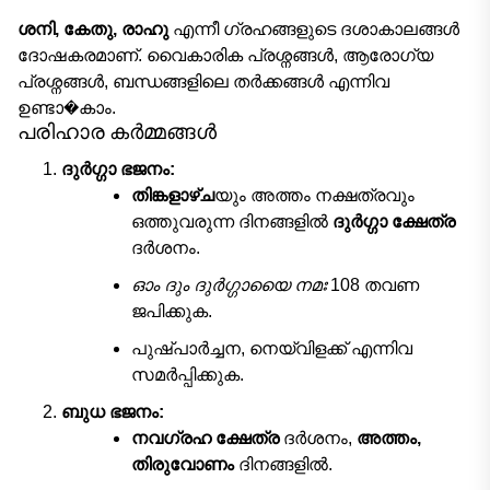
ശനി, കേതു, രാഹു
എന്നീ ഗ്രഹങ്ങളുടെ ദശാകാലങ്ങൾ
ദോഷകരമാണ്. വൈകാരിക പ്രശ്നങ്ങൾ, ആരോഗ്യ
പ്രശ്നങ്ങൾ, ബന്ധങ്ങളിലെ തർക്കങ്ങൾ എന്നിവ
ഉണ്ടാ�കാം.
പരിഹാര കർമ്മങ്ങൾ
ദുർഗ്ഗാ ഭജനം:
തിങ്കളാഴ്ച
യും അത്തം നക്ഷത്രവും
ഒത്തുവരുന്ന ദിനങ്ങളിൽ
ദുർഗ്ഗാ ക്ഷേത്ര
ദർശനം.
ഓം ദും ദുർഗ്ഗായൈ നമഃ
108 തവണ
ജപിക്കുക.
പുഷ്പാർച്ചന, നെയ്‌വിളക്ക് എന്നിവ
സമർപ്പിക്കുക.
ബുധ ഭജനം:
നവഗ്രഹ ക്ഷേത്ര
ദർശനം,
അത്തം,
തിരുവോണം
ദിനങ്ങളിൽ.