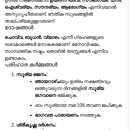
ഉത്രം നക്ഷത്രക്കാർ
ഉയർന്ന പദവി
,
സൗഭാഗ്യം
,
ധനം
,
ഐശ്വര്യം
,
സൗന്ദര്യം
,
ആരോഗ്യം
എന്നിവയാൽ
അനുഗൃഹീതരാണ്. ഭൗതിക സുഖങ്ങളിൽ
താല്പര്യമുള്ളവരാണ്.
ദോഷങ്ങൾ
ചൊവ്വ, ബുധൻ, വ്യാഴം
എന്നീ ഗ്രഹങ്ങളുടെ
ദശാകാലങ്ങൾ ദോഷകരമാണ്. മനോവിഷമം,
സാമ്പത്തിക നഷ്ടം, തൊഴിൽ തടസ്സങ്ങൾ എന്നിവ
ഉണ്ടാകാം.
പരിഹാര കർമ്മങ്ങൾ
സൂര്യ ഭജനം:
ഞായറാഴ്ച
യും ഉത്രം നക്ഷത്രവും
ഒത്തുവരുന്ന ദിനങ്ങളിൽ
സൂര്യ
ഭഗവാനെ
ഭജിക്കുക.
ഓം സൂര്യായ നമഃ
108 തവണ ജപിക്കുക.
ഭാഗവത പാരായണം
നടത്തുക.
ശ്രീകൃഷ്ണ ദർശനം: