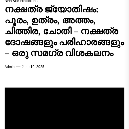
Birth Star Predictions
നക്ഷത്ര ജ്യോതിഷം:
പൂരം, ഉത്രം, അത്തം,
ചിത്തിര, ചോതി – നക്ഷത്ര
ദോഷങ്ങളും പരിഹാരങ്ങളും
– ഒരു സമഗ്ര വിശകലനം
Admin
June 19, 2025