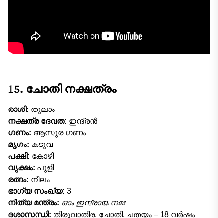
1
5. ചോതി നക്ഷത്രം
രാശി:
തുലാം
നക്ഷത്ര ദേവത:
ഇന്ദ്രൻ
ഗണം:
ആസുര ഗണം
മൃഗം:
കടുവ
പക്ഷി:
കോഴി
വൃക്ഷം:
പുളി
രത്നം:
നീലം
ഭാഗ്യ സംഖ്യ:
3
നിത്യ മന്ത്രം:
ഓം ഇന്ദ്രായ നമഃ
ദശാസന്ധി:
തിരുവാതിര, ചോതി, ചതയം – 18 വർഷം