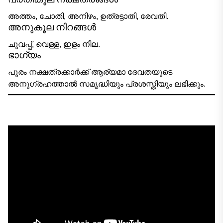
അത്തം, ചോതി, അനിഴം, ഉത്രട്ടാതി, രേവതി.
അനുകൂല നിറങ്ങൾ
ചുവപ്പ്, വെള്ള, ഇളം നീല.
ഭാഗ്യം
പൂരം നക്ഷത്രക്കാർക്ക് ആര്യമാ ദേവതയുടെ
അനുഗ്രഹത്താൽ സമൃദ്ധിയും പ്രശസ്തിയും ലഭിക്കും.