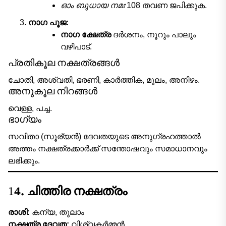
ഓം ബുധായ നമഃ
108 തവണ ജപിക്കുക.
നാഗ പൂജ:
നാഗ ക്ഷേത്ര
ദർശനം, നൂറും പാലും
വഴിപാട്.
പ്രതികൂല നക്ഷത്രങ്ങൾ
ചോതി, അശ്വതി, ഭരണി, കാർത്തിക, മൂലം, അനിഴം.
അനുകൂല നിറങ്ങൾ
വെള്ള, പച്ച.
ഭാഗ്യം
സവിതാ (സൂര്യൻ) ദേവതയുടെ അനുഗ്രഹത്താൽ
അത്തം നക്ഷത്രക്കാർക്ക് സന്തോഷവും സമാധാനവും
ലഭിക്കും.
1
4. ചിത്തിര നക്ഷത്രം
രാശി:
കന്യ, തുലാം
നക്ഷത്ര ദേവത:
വിശ്വകർമ്മൻ