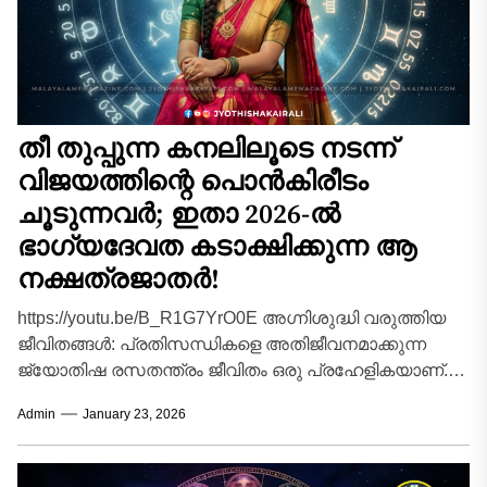
തീ തുപ്പുന്ന കനലിലൂടെ നടന്ന്
വിജയത്തിന്റെ പൊൻകിരീടം
ചൂടുന്നവർ; ഇതാ 2026-ൽ
ഭാഗ്യദേവത കടാക്ഷിക്കുന്ന ആ
നക്ഷത്രജാതർ!
https://youtu.be/B_R1G7YrO0E അഗ്നിശുദ്ധി വരുത്തിയ
ജീവിതങ്ങൾ: പ്രതിസന്ധികളെ അതിജീവനമാക്കുന്ന
ജ്യോതിഷ രസതന്ത്രം ജീവിതം ഒരു പ്രഹേളികയാണ്.
ചിലർക്ക് അത് പൂമെത്തയാണെങ്കിൽ മറ്റു ചിലർക്ക് അത്
Admin
January 23, 2026
മുള്ളുകൾ നിറഞ്ഞ പാതയാണ്....