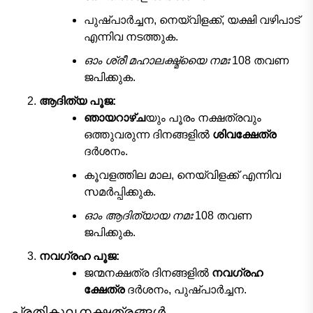
പുഷ്പാർച്ചന, നെയ്‌വിളക്ക്, യക്ഷി വഴിപാട്
എന്നിവ നടത്തുക.
ഓം ശ്രീ മഹാലക്ഷ്മ്യൈ നമഃ
108 തവണ
ജപിക്കുക.
ആദിത്യ പൂജ:
ഞായറാഴ്ച
യും പൂരം നക്ഷത്രവും
ഒത്തുവരുന്ന ദിനങ്ങളിൽ
ശിവക്ഷേത്ര
ദർശനം.
കൂവളത്തില മാല, നെയ്‌വിളക്ക് എന്നിവ
സമർപ്പിക്കുക.
ഓം ആദിത്യായ നമഃ
108 തവണ
ജപിക്കുക.
നവഗ്രഹ പൂജ:
ജന്മനക്ഷത്ര ദിനങ്ങളിൽ
നവഗ്രഹ
ക്ഷേത്ര
ദർശനം, പുഷ്പാർച്ചന.
പ്രതികൂല നക്ഷത്രങ്ങൾ