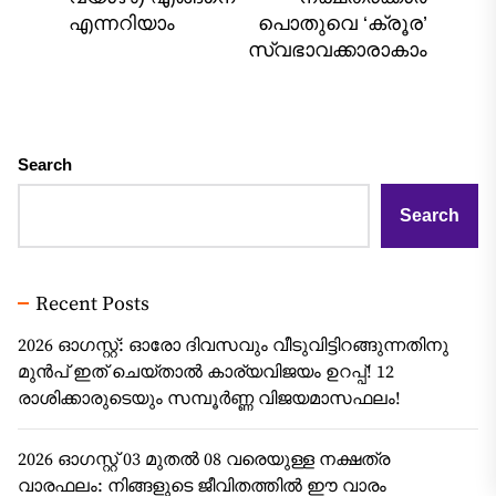
pos
എന്നറിയാം
പൊതുവെ ‘ക്രൂര’
സ്വഭാവക്കാരാകാം
Search
Search
Recent Posts
2026 ഓഗസ്റ്റ്: ഓരോ ദിവസവും വീടുവിട്ടിറങ്ങുന്നതിനു
മുൻപ് ഇത് ചെയ്താൽ കാര്യവിജയം ഉറപ്പ്! 12
രാശിക്കാരുടെയും സമ്പൂർണ്ണ വിജയമാസഫലം!
2026 ഓഗസ്റ്റ് 03 മുതൽ 08 വരെയുള്ള നക്ഷത്ര
വാരഫലം: നിങ്ങളുടെ ജീവിതത്തിൽ ഈ വാരം