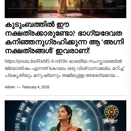
കുടുംബത്തിൽ ഈ
നക്ഷത്രക്കാരുണ്ടോ? ഭാഗ്യദേവത
കനിഞ്ഞനുഗ്രഹിക്കുന്ന ആ ‘അഗ്നി
നക്ഷത്രങ്ങൾ’ ഇവരാണ്!
https://youtu.be/ReM5-4-mR9s ഭാരതീയ സംസ്കാരത്തിൽ
ജ്യോതിഷം എന്നത് കേവലം ഒരു വിശ്വാസമല്ല, മറിച്ച്
പ്രകൃതിയും മനുഷ്യനും തമ്മിലുള്ള അഭേദ്യമായ
ബന്ധത്തെ അടയാളപ്പെടുത്തുന്ന ഒരു ശാസ്ത്രം
Admin
February 4, 2026
കൂടിയാണ്. ആകാശഗംഗയിലെ 27...