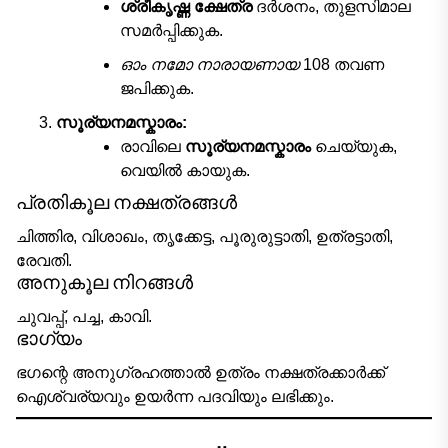
ശ്രീകൃഷ്ണ ക്ഷേത്ര
ദർശനം, തുളസിമാല
സമർപ്പിക്കുക.
ഓം നമോ നാരായണായ
108 തവണ
ജപിക്കുക.
സൂര്യനമസ്കാരം:
രാവിലെ
സൂര്യനമസ്കാരം
ചെയ്യുക,
വെയിൽ കായുക.
പ്രതികൂല നക്ഷത്രങ്ങൾ
ചിത്തിര, വിശാഖം, തൃക്കേട്ട, പൂരുരുട്ടാതി, ഉത്രട്ടാതി,
രേവതി.
അനുകൂല നിറങ്ങൾ
ചുവപ്പ്, പച്ച, കാവി.
ഭാഗ്യം
ഭഗന്റെ അനുഗ്രഹത്താൽ ഉത്രം നക്ഷത്രക്കാർക്ക്
ഐശ്വര്യവും ഉയർന്ന പദവിയും ലഭിക്കും.