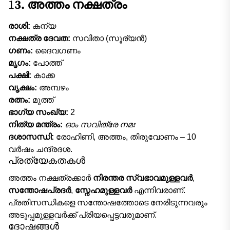
1
3. അത്തം നക്ഷത്രം
രാശി:
കന്യ
നക്ഷത്ര ദേവത:
സവിതാ (സൂര്യൻ)
ഗണം:
ദൈവഗണം
മൃഗം:
പോത്ത്
പക്ഷി:
കാക്ക
വൃക്ഷം:
അമ്പഴം
രത്നം:
മുത്ത്
ഭാഗ്യ സംഖ്യ:
2
നിത്യ മന്ത്രം:
ഓം സവിത്രേ നമഃ
ദശാസന്ധി:
രോഹിണി, അത്തം, തിരുവോണം – 10
വർഷം ചന്ദ്രദശ.
പ്രത്യേകതകൾ
അത്തം നക്ഷത്രക്കാർ
നിരന്തര സ്വഭാവമുള്ളവർ
,
സന്തോഷപ്രദർ
,
സ്നേഹമുള്ളവർ
എന്നിവരാണ്.
പ്രതിസന്ധികളെ സന്തോഷത്തോടെ നേരിടുന്നവരും
അടുപ്പമുള്ളവർക്ക് പ്രിയപ്പെട്ടവരുമാണ്.
ദോഷങ്ങൾ