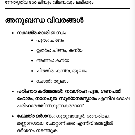
നേതൃത്വ ശേഷിയും വിജയവും ലഭിക്കും.
അനുബന്ധ വിവരങ്ങൾ
നക്ഷത്ര-രാശി ബന്ധം:
പൂരം: ചിങ്ങം
ഉത്രം: ചിങ്ങം, കന്യ
അത്തം: കന്യ
ചിത്തിര: കന്യ, തുലാം
ചോതി: തുലാം
പരിഹാര കർമ്മങ്ങൾ:
നവഗ്രഹ പൂജ
,
ഗണപതി
ഹോമം
,
നാഗപൂജ
,
സൂര്യനമസ്കാരം
എന്നിവ ദോഷ
പരിഹാരത്തിന് ഗുണകരമാണ്.
ക്ഷേത്ര ദർശനം:
ഗുരുവായൂർ, ശബരിമല,
മണ്ണാറശാല, ചോറ്റാനിക്കര എന്നിവിടങ്ങളിൽ
ദർശനം നടത്തുക.