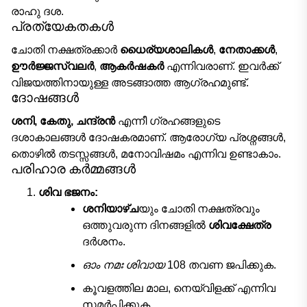
രാഹു ദശ.
പ്രത്യേകതകൾ
ചോതി നക്ഷത്രക്കാർ
ധൈര്യശാലികൾ
,
നേതാക്കൾ
,
ഊർജ്ജസ്വലർ
,
ആകർഷകർ
എന്നിവരാണ്. ഇവർക്ക്
വിജയത്തിനായുള്ള അടങ്ങാത്ത ആഗ്രഹമുണ്ട്.
ദോഷങ്ങൾ
ശനി, കേതു, ചന്ദ്രൻ
എന്നീ ഗ്രഹങ്ങളുടെ
ദശാകാലങ്ങൾ ദോഷകരമാണ്. ആരോഗ്യ പ്രശ്നങ്ങൾ,
തൊഴിൽ തടസ്സങ്ങൾ, മനോവിഷമം എന്നിവ ഉണ്ടാകാം.
പരിഹാര കർമ്മങ്ങൾ
ശിവ ഭജനം:
ശനിയാഴ്ച
യും ചോതി നക്ഷത്രവും
ഒത്തുവരുന്ന ദിനങ്ങളിൽ
ശിവക്ഷേത്ര
ദർശനം.
ഓം നമഃ ശിവായ
108 തവണ ജപിക്കുക.
കൂവളത്തില മാല, നെയ്‌വിളക്ക് എന്നിവ
സമർപ്പിക്കുക.