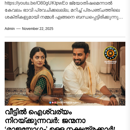
https://youtu.be/O80gUKtpwEo ജ്യോതിഷമെന്നാൽ
കേവലം ഭാവി പ്രവചിക്കലല്ല, മറിച്ച് പ്രപഞ്ചത്തിലെ
ശക്തികളുമായി നമ്മൾ എങ്ങനെ ബന്ധപ്പെട്ടിരിക്കുന്നു
എന്ന് മനസ്സിലാക്കലാണ്. നിങ്ങളുടെ സ്വഭാവത്തെയും
Admin
November 22, 2025
ജീവിതഗതിയെയും സ്വാധീനിക്കുന്ന ആ പൗരാണിക
രഹസ്യങ്ങളിലേക്ക്...
വീട്ടിൽ ഐശ്വര്യം
നിറയ്ക്കുന്നവർ: ജന്മനാ
‘രാജയോഗം’ ഉള്ള നക്ഷത്രക്കാർ!