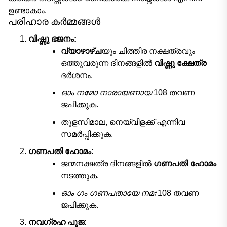
ഉണ്ടാകാം.
പരിഹാര കർമ്മങ്ങൾ
വിഷ്ണു ഭജനം:
വ്യാഴാഴ്ച
യും ചിത്തിര നക്ഷത്രവും
ഒത്തുവരുന്ന ദിനങ്ങളിൽ
വിഷ്ണു ക്ഷേത്ര
ദർശനം.
ഓം നമോ നാരായണായ
108 തവണ
ജപിക്കുക.
തുളസിമാല, നെയ്‌വിളക്ക് എന്നിവ
സമർപ്പിക്കുക.
ഗണപതി ഹോമം:
ജന്മനക്ഷത്ര ദിനങ്ങളിൽ
ഗണപതി ഹോമം
നടത്തുക.
ഓം ഗം ഗണപതായേ നമഃ
108 തവണ
ജപിക്കുക.
നവഗ്രഹ പൂജ: