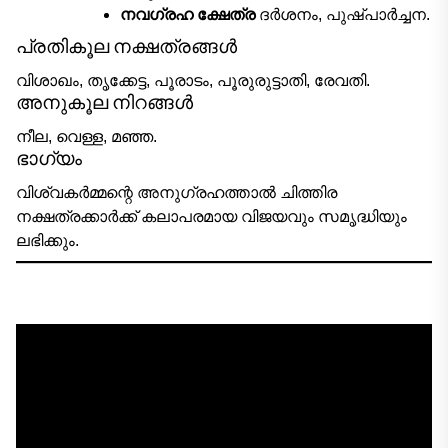
നവഗ്രഹ ക്ഷേത്ര
ദർശനം, പുഷ്പാർച്ചന.
പ്രതികൂല നക്ഷത്രങ്ങൾ
വിശാഖം, തൃക്കേട്ട, പൂരാടം, പൂരുരുട്ടാതി, രേവതി.
അനുകൂല നിറങ്ങൾ
നീല, വെള്ള, മഞ്ഞ.
ഭാഗ്യം
വിശ്വകർമ്മന്റെ അനുഗ്രഹത്താൽ ചിത്തിര
നക്ഷത്രക്കാർക്ക് കലാപരമായ വിജയവും സമൃദ്ധിയും
ലഭിക്കും.