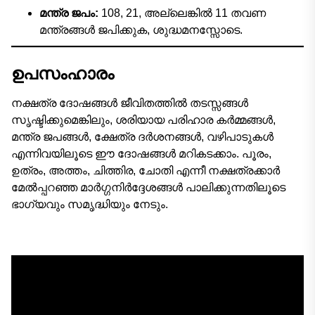
മന്ത്ര ജപം:
108, 21, അല്ലെങ്കിൽ 11 തവണ
മന്ത്രങ്ങൾ ജപിക്കുക, ശുദ്ധമനസ്സോടെ.
ഉപസംഹാരം
നക്ഷത്ര ദോഷങ്ങൾ ജീവിതത്തിൽ തടസ്സങ്ങൾ
സൃഷ്ടിക്കുമെങ്കിലും, ശരിയായ പരിഹാര കർമ്മങ്ങൾ,
മന്ത്ര ജപങ്ങൾ, ക്ഷേത്ര ദർശനങ്ങൾ, വഴിപാടുകൾ
എന്നിവയിലൂടെ ഈ ദോഷങ്ങൾ മറികടക്കാം. പൂരം,
ഉത്രം, അത്തം, ചിത്തിര, ചോതി എന്നീ നക്ഷത്രക്കാർ
മേൽപ്പറഞ്ഞ മാർഗ്ഗനിർദ്ദേശങ്ങൾ പാലിക്കുന്നതിലൂടെ
ഭാഗ്യവും സമൃദ്ധിയും നേടും.