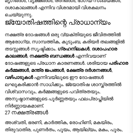
മൃഗങ്ങൾ, വൃക്ഷങ്ങൾ, രത്നങ്ങൾ, ഭാഗ്യ സംഖ്യകൾ,
ദശാകാലങ്ങൾ എന്നിവ വിശദമായി വിശകലനം
ചെയ്യുന്നു.
ജ്യോതിഷത്തിന്റെ പ്രാധാന്യം
നക്ഷത്ര ദോഷങ്ങൾ ഒരു വ്യക്തിയുടെ ജീവിതത്തിൽ
ആരോഗ്യ, സാമ്പത്തിക, കുടുംബ, കരിയർ തലങ്ങളിൽ
തടസ്സങ്ങൾ സൃഷ്ടിക്കാം.
ഗ്രഹനിലകൾ
,
ദശാപഹാര
കാലങ്ങൾ
,
നക്ഷത്ര ബന്ധങ്ങൾ
എന്നിവയാണ്
ദോഷങ്ങളുടെ പ്രധാന കാരണങ്ങൾ. ശരിയായ
പരിഹാര
കർമ്മങ്ങൾ
,
മന്ത്ര ജപങ്ങൾ
,
ക്ഷേത്ര ദർശനങ്ങൾ
,
വഴിപാടുകൾ
എന്നിവയിലൂടെ ഈ ദോഷങ്ങൾ
ലഘൂകരിക്കാൻ സാധിക്കും. ജ്യോതിഷ ശാസ്ത്രത്തിൽ
വിശ്വാസവും, കർമ്മങ്ങളുടെ പവിത്രതയും,
അനുഷ്ഠാനങ്ങളുടെ പൂർണ്ണതയും ഫലപ്രാപ്തിയിൽ
നിർണ്ണായകമാണ്.
27 നക്ഷത്രങ്ങൾ
അശ്വതി, ഭരണി, കാർത്തിക, രോഹിണി, മകയിരം,
തിരുവാതിര, പുണർതം, പൂയം, ആയില്യം, മകം, പൂരം,