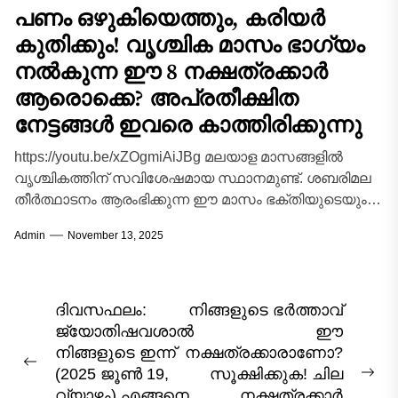
പണം ഒഴുകിയെത്തും, കരിയർ
കുതിക്കും! വൃശ്ചിക മാസം ഭാഗ്യം
നൽകുന്ന ഈ 8 നക്ഷത്രക്കാർ
ആരൊക്കെ? അപ്രതീക്ഷിത
നേട്ടങ്ങൾ ഇവരെ കാത്തിരിക്കുന്നു
https://youtu.be/xZOgmiAiJBg മലയാള മാസങ്ങളിൽ
വൃശ്ചികത്തിന് സവിശേഷമായ സ്ഥാനമുണ്ട്. ശബരിമല
തീർത്ഥാടനം ആരംഭിക്കുന്ന ഈ മാസം ഭക്തിയുടെയും
ശരണ മന്ത്രങ്ങളുടെയും പുണ്യകാലമാണ്. എന്നാൽ
Admin
November 13, 2025
ആത്മീയ ഉണർവിന് പുറമെ, ജ്യോതിഷപരമായി...
Post
ദിവസഫലം:
നിങ്ങളുടെ ഭർത്താവ്
ജ്യോതിഷവശാൽ
ഈ
navigation
നിങ്ങളുടെ ഇന്ന്‌
നക്ഷത്രക്കാരാണോ?
Previous
(2025 ജൂൺ 19,
സൂക്ഷിക്കുക! ചില
Nex
post:
വ്യാഴം) എങ്ങനെ
നക്ഷത്രക്കാർ