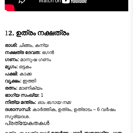
1
2. ഉത്രം നക്ഷത്രം
രാശി:
ചിങ്ങം, കന്യ
നക്ഷത്ര ദേവത:
ഭഗൻ
ഗണം:
മാനുഷ ഗണം
മൃഗം:
ഒട്ടകം
പക്ഷി:
കാക്ക
വൃക്ഷം:
ഇത്തി
രത്നം:
മാണിക്യം
ഭാഗ്യ സംഖ്യ:
1
നിത്യ മന്ത്രം:
ഓം ഭഗായ നമഃ
ദശാസന്ധി:
കാർത്തിക, ഉത്രം, ഉത്രാടം – 6 വർഷം
സൂര്യദശ.
പ്രത്യേകതകൾ