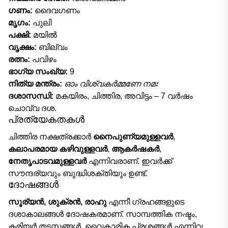
ഗണം:
ദൈവഗണം
മൃഗം:
പുലി
പക്ഷി:
മയിൽ
വൃക്ഷം:
ബില്വം
രത്നം:
പവിഴം
ഭാഗ്യ സംഖ്യ:
9
നിത്യ മന്ത്രം:
ഓം വിശ്വകർമ്മണേ നമഃ
ദശാസന്ധി:
മകയിരം, ചിത്തിര, അവിട്ടം – 7 വർഷം
ചൊവ്വ ദശ.
പ്രത്യേകതകൾ
ചിത്തിര നക്ഷത്രക്കാർ
നൈപുണ്യമുള്ളവർ
,
കലാപരമായ കഴിവുള്ളവർ
,
ആകർഷകർ
,
നേതൃപാടവമുള്ളവർ
എന്നിവരാണ്. ഇവർക്ക്
സൗന്ദര്യവും ബുദ്ധിശക്തിയും ഉണ്ട്.
ദോഷങ്ങൾ
സൂര്യൻ, ശുക്രൻ, രാഹു
എന്നീ ഗ്രഹങ്ങളുടെ
ദശാകാലങ്ങൾ ദോഷകരമാണ്. സാമ്പത്തിക നഷ്ടം,
കരിയർ തടസ്സങ്ങൾ, വൈകാരിക പ്രശ്നങ്ങൾ എന്നിവ