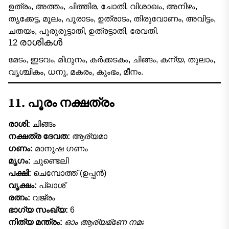
ഉത്രം, അത്തം, ചിത്തിര, ചോതി, വിശാഖം, അനിഴം,
തൃക്കേട്ട, മൂലം, പൂരാടം, ഉത്രാടം, തിരുവോണം, അവിട്ടം,
ചതയം, പൂരുരുട്ടാതി, ഉത്രട്ടാതി, രേവതി.
12 രാശികൾ
മേടം, ഇടവം, മിഥുനം, കർക്കടകം, ചിങ്ങം, കന്യ, തുലാം,
വൃശ്ചികം, ധനു, മകരം, കുംഭം, മീനം.
11. പൂരം നക്ഷത്രം
രാശി:
ചിങ്ങം
നക്ഷത്ര ദേവത:
ആര്യമാ
ഗണം:
മാനുഷ ഗണം
മൃഗം:
ചുണ്ടെലി
പക്ഷി:
ചെമ്പോത്ത് (ഉപ്പൻ)
വൃക്ഷം:
പ്ലാശ്
രത്നം:
വജ്രം
ഭാഗ്യ സംഖ്യ:
6
നിത്യ മന്ത്രം:
ഓം ആര്യമ്‌ണേ നമഃ