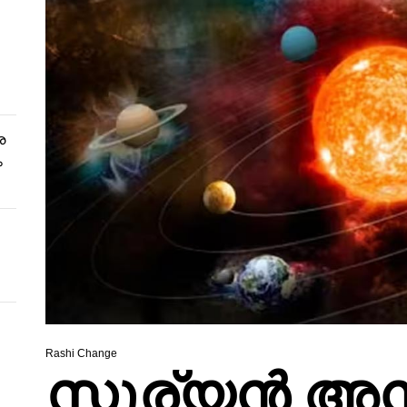
ര
ം
Rashi Change
സൂര്യൻ അനി