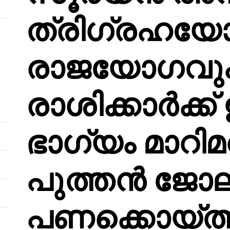
ത്രിഗ്രഹയ
രാജയോഗവും!
രാശിക്കാർക്ക്
ഭാഗ്യം മാറിമ
പുത്തൻ ജോല
പണക്കൊയ്ത്