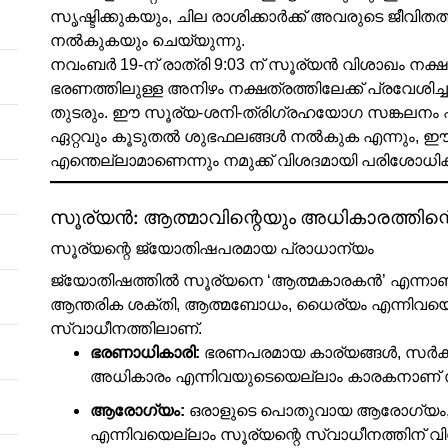
സൃഷ്ടിക്കുകയും, ചില രാശിക്കാർക്ക് അവരുടെ ജീവിതത
നൽകുകയും ചെയ്യുന്നു.
നവംബർ 19-ന് രാത്രി 9:03 ന് സൂര്യൻ വിശാഖം നക്ഷത്
ഭരണത്തിലുള്ള അനിഴം നക്ഷത്രത്തിലേക്ക് പ്രവേശി
തുടരും. ഈ സൂര്യ-ശനി-ത്രിഗ്രഹയോഗ സങ്കലനം ഏ
ഏറ്റവും കൂടുതൽ ശുഭഫലങ്ങൾ നൽകുക എന്നും, ഈ സ
എന്തെല്ലാമാണെന്നും നമുക്ക് വിശദമായി പരിശോധിക്
സൂര്യൻ: ആത്മാവിന്റെയും അധികാരത്തിന്റ
സൂര്യന്റെ ജ്യോതിഷപരമായ പ്രാധാന്യം
ജ്യോതിഷത്തിൽ സൂര്യനെ ‘ആത്മകാരകൻ’ എന്നാണ് വി
ആന്തരിക ശക്തി, ആത്മബോധം, ധൈര്യം എന്നിവയെല
സ്വാധീനത്തിലാണ്.
ഭരണാധികാരി:
ഭരണപരമായ കാര്യങ്ങൾ, സർക്
അധികാരം എന്നിവയുടെയെല്ലാം കാരകനാണ് 
ആരോഗ്യം:
ഒരാളുടെ പൊതുവായ ആരോഗ്യം, പ
എന്നിവയെല്ലാം സൂര്യന്റെ സ്വാധീനത്തിന്