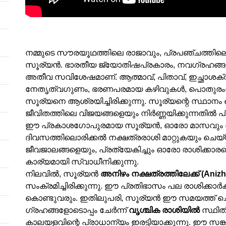
നമ്മുടെ സൗരയൂഥത്തിലെ രാജാവും, പ്രപഞ്ചത്തി
സൂര്യൻ. ഭാരതീയ ജ്യോതിഷപ്രകാരം, നവഗ്രഹങ്ങ
അതീവ സവിശേഷമാണ്. ആത്മാവ്, പിതാവ്, ഇച്ഛാശക്ത
നേതൃത്വഗുണം, ഭരണപരമായ കഴിവുകൾ, പൊതുരംഗ
സൂര്യനെ ആശ്രയിച്ചിരിക്കുന്നു. സൂര്യന്റെ സ്ഥാനം
ജീവിതത്തിലെ വിജയങ്ങളെയും നിർണ്ണയിക്കുന്നതിൽ പ്ര
ഈ പ്രകാശഗോപുരമായ സൂര്യൻ, ഓരോ മാസവും രാ
ദിവസത്തിലൊരിക്കൽ നക്ഷത്രരാശി മാറ്റുകയും ചെയ്യ
ജീവജാലങ്ങളെയും, പ്രത്യേകിച്ചും ഓരോ രാശിക്കാരന
കാര്യമായി സ്വാധീനിക്കുന്നു.
നിലവിൽ, സൂര്യൻ
അനിഴം നക്ഷത്രത്തിലേക്ക് (Aniz
സംക്രമിച്ചിരിക്കുന്നു. ഈ പ്രതിഭാസം പല രാശിക്കാർക
കൊണ്ടുവരും. ഇതിലുപരി, സൂര്യൻ ഈ സമയത്ത് ച
ഗ്രഹങ്ങളോടൊപ്പം ചേർന്ന്
വൃശ്ചിക രാശിയിൽ
സ്ഥിത
കാലയളവിന്റെ പ്രാധാന്യം ഇരട്ടിയാക്കുന്നു. ഈ സങ