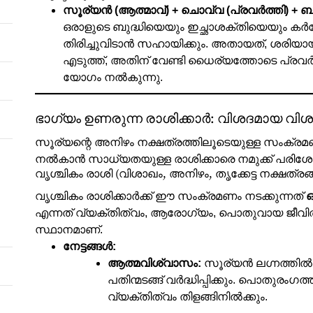
സൂര്യൻ (ആത്മാവ്) + ചൊവ്വ (പ്രവർത്തി) + ബു
ഒരാളുടെ ബുദ്ധിയെയും ഇച്ഛാശക്തിയെയും കർമ
തിരിച്ചുവിടാൻ സഹായിക്കും. അതായത്, ശരിയാ
എടുത്ത്, അതിന് വേണ്ടി ധൈര്യത്തോടെ പ്രവർത്
യോഗം നൽകുന്നു.
ഭാഗ്യം ഉണരുന്ന രാശിക്കാർ: വിശദമായ വ
സൂര്യന്റെ അനിഴം നക്ഷത്രത്തിലൂടെയുള്ള സംക്രമണ
നൽകാൻ സാധ്യതയുള്ള രാശിക്കാരെ നമുക്ക് പരിശോധ
വൃശ്ചികം രാശി (വിശാഖം, അനിഴം, തൃക്കേട്ട നക്ഷത്രങ
വൃശ്ചികം രാശിക്കാർക്ക് ഈ സംക്രമണം നടക്കുന്നത്
ഒ
എന്നത് വ്യക്തിത്വം, ആരോഗ്യം, പൊതുവായ ജീവി
സ്ഥാനമാണ്.
നേട്ടങ്ങൾ:
ആത്മവിശ്വാസം:
സൂര്യൻ ലഗ്നത്തിൽ 
പതിന്മടങ്ങ് വർദ്ധിപ്പിക്കും. പൊതുരംഗ
വ്യക്തിത്വം തിളങ്ങിനിൽക്കും.