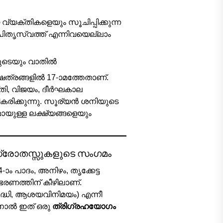
്യക്തികളെയും സൂചിപ്പിക്കുന്ന
പിതൃസ്വത്ത് എന്നിവയെല്ലാം
യുടെയും വാതിൽ
ത്രങ്ങളിൽ 17-ാമത്തേതാണ്.
തി, വിജയം, ദീർഘകാല
രിക്കുന്നു. സൂര്യൻ ശനിയുടെ
ായുള്ള ലക്ഷ്യങ്ങളെയും
സ്രോതസ്സുകളുടെ സംഗമം
ം പാദം, അനിഴം, തൃക്കേട്ട
ഭരണത്തിന് കീഴിലാണ്.
്ധി, ആശയവിനിമയം) എന്നീ
ിനാൽ ഇത് ഒരു
ത്രിഗ്രഹയോഗം