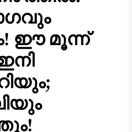
ോഗവും
 ഈ മൂന്ന്
 ഇനി
റിയും;
ിയും
തും!