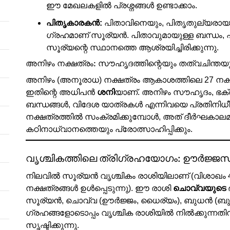
ഈ മേഖലകളിൽ പ്രശ്നങ്ങൾ ഉണ്ടാക്കാം.
പിതൃകാരകൻ:
പിതാവിനെയും, പിതൃതുല്യരായ വ
ഗ്രഹമാണ് സൂര്യൻ. പിതാവുമായുള്ള ബന്ധം, 
സൂര്യന്റെ സ്ഥാനത്തെ ആശ്രയിച്ചിരിക്കുന്നു.
അനിഴം നക്ഷത്രം: സൗഹൃദത്തിന്റെയും തത്വചിന്ത
അനിഴം (അനൂരാധ) നക്ഷത്രം ആകാശത്തിലെ 27 നക്ഷ
ഇതിന്റെ അധിപൻ
ശനി
യാണ്. അനിഴം സൗഹൃദം, ഭക്
ബന്ധങ്ങൾ, വിദേശ യാത്രകൾ എന്നിവയെ പ്രതിനിധീക
നക്ഷത്രത്തിൽ സംക്രമിക്കുമ്പോൾ, അത് ദീർഘകാലമ
കഠിനാധ്വാനത്തെയും പ്രോത്സാഹിപ്പിക്കും.
വൃശ്ചികത്തിലെ ത്രിഗ്രഹയോഗം: ഊർജ്ജ
നിലവിൽ സൂര്യൻ വൃശ്ചികം രാശിയിലാണ് (വിശാഖം 4-ാ
നക്ഷത്രങ്ങൾ ഉൾപ്പെടുന്നു). ഈ രാശി
ചൊവ്വയുടെ
സൂര്യൻ, ചൊവ്വ (ഊർജ്ജം, ധൈര്യം), ബുധൻ (ബുദ
ഗ്രഹങ്ങളോടൊപ്പം വൃശ്ചിക രാശിയിൽ നിൽക്കുന്നത
സൃഷ്ടിക്കുന്നു.