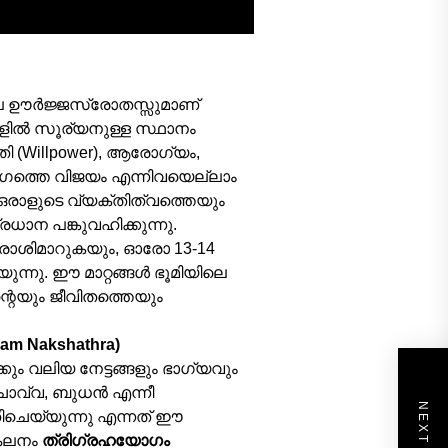
ലെ ഊർജ്ജസ്രോതസ്സുമാണ്
ളിൽ സൂര്യനുള്ള സ്ഥാനം
ി (Willpower), ആരോഗ്യം,
ത്തെ വിജയം എന്നിവയെല്ലാം
 ഒരാളുടെ വ്യക്തിത്വത്തെയും
ധാന പങ്കുവഹിക്കുന്നു.
ശിമാറുകയും, ഓരോ 13-14
ുന്നു. ഈ മാറ്റങ്ങൾ ഭൂമിയിലെ
്റെയും ജീവിതത്തെയും
ham Nakshathra)
്കും വലിയ നേട്ടങ്ങളും ഭാഗ്യവും
ൊവ്വ, ബുധൻ എന്നീ
ിചെയ്യുന്നു എന്നത് ഈ
്കലനം
ത്രിഗ്രഹയോഗം