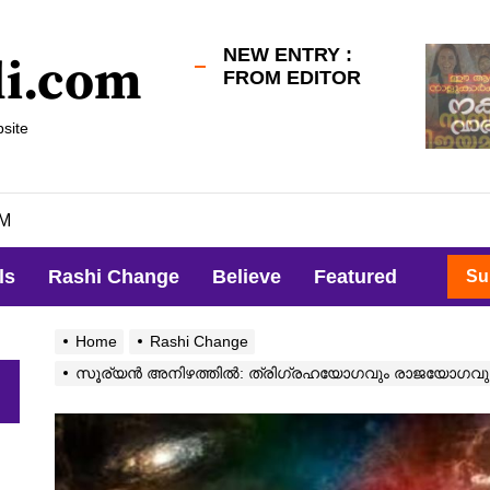
NEW ENTRY :
li.com
FROM EDITOR
site
AM
ls
Rashi Change
Believe
Featured
Su
Home
Rashi Change
സൂര്യൻ അനിഴത്തിൽ: ത്രിഗ്രഹയോഗവും രാജയോഗവും! ഈ മ
h