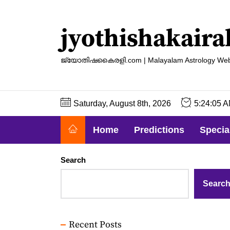
Skip
to
jyothishakaira
the
content
ജ്യോതിഷകൈരളി.com | Malayalam Astrology Web
Saturday, August 8th, 2026
5:24:06 
Home
Predictions
Specia
Search
Searc
Recent Posts