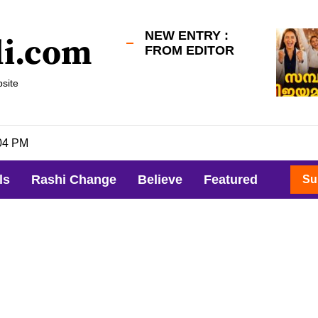
NEW ENTRY :
li.com
FROM EDITOR
site
05 PM
ls
Rashi Change
Believe
Featured
Su