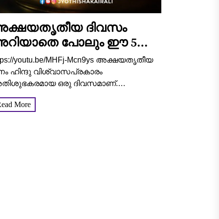
ക്ഷയതൃതീയ ദിവസം
റിയാതെ പോലും ഈ 5
ാധനങ്ങൾ വീട്ടിലേക്ക്
tps://youtu.be/MHFj-Mcn9ys അക്ഷയതൃതീയ
ാങ്ങി കൊണ്ടു വരരുത്,
നം ഹിന്ദു വിശ്വാസപ്രകാരം
ലിയ ദോഷം
തിശുഭകരമായ ഒരു ദിവസമാണ്.
ക്ഷയതൃതീയ, ഐശ്വര്യം, സമൃദ്ധി,
ead More
ന്തോഷം എന്നിവയുടെ പ്രതീകമായി
ക്കാക്കപ്പെടുന്നു. ഈ ദിനത്തിൽ സ്വർണം,
ള്ളി, വസ്തുക്കൾ എന്നിവ വാങ്ങുന്നത്
വിതത്തിൽ ഭാഗ്യവും സമ്പത്തും...