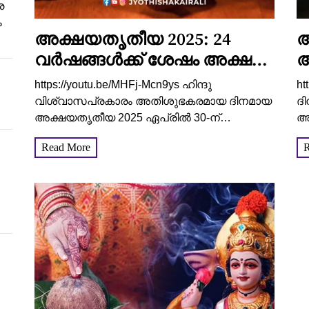
ര
ം
അക്ഷയതൃതീയ 2025: 24
അ
വർഷങ്ങൾക്ക് ശേഷം അക്ഷയ
അ
യോഗം! ഈ 4 രാശിക്കാർക്ക്
സ
https://youtu.be/MHFj-Mcn9ys ഹിന്ദു
ht
ധനവും ഐശ്വര്യവും
വ
വിശ്വാസപ്രകാരം അതിശുഭകരമായ ദിനമായ
ദി
ഒഴുകിയെത്തും
അക്ഷയതൃതീയ 2025 ഏപ്രിൽ 30-ന്
വ
അ
ആഘോഷിക്കപ്പെടും. ഈ വർഷത്തെ
അ
Read More
R
അക്ഷയതൃതീയയെ കൂടുതൽ
സ
പ്രത്യേകമാക്കുന്നത് 24 വർഷങ്ങൾക്ക് ശേഷം
കണ
രൂപപ്പെടുന്ന അക്ഷയ യോഗമാണ്. ഇതിന് മുമ്പ്
വെ
2001 ഏപ്രിൽ...
ജീ