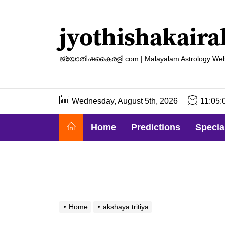
Skip
to
jyothishakaira
the
content
ജ്യോതിഷകൈരളി.com | Malayalam Astrology Web
Wednesday, August 5th, 2026
11:05:
Home
Predictions
Specia
Home
akshaya tritiya