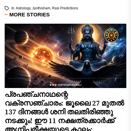
In
Astrology
,
Jyothisham
,
Rasi Predictions
MORE STORIES
പ്രപഞ്ചനാഥന്റെ
വക്രസഞ്ചാരം: ജൂലൈ 27 മുതൽ
137 ദിനങ്ങൾ ശനി തലതിരിഞ്ഞു
നടക്കും! ഈ 11 നക്ഷത്രക്കാർക്ക്
അഗ്നിപരീക്ഷയുടെ കാലം;