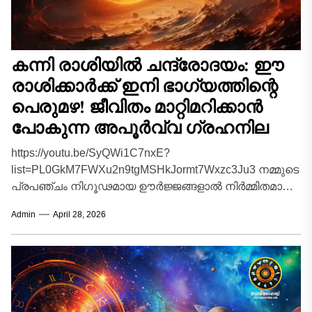
കന്നി രാശിയിൽ ചന്ദ്രോദയം: ഈ
രാശിക്കാർക്ക് ഇനി ഭാഗ്യത്തിന്റെ
പെരുമഴ! ജീവിതം മാറ്റിമറിക്കാൻ
പോകുന്ന അപൂർവ്വ ഗ്രഹനില
https://youtu.be/SyQWi1C7nxE?
list=PL0GkM7FWXu2n9tgMSHkJormt7Wxzc3Ju3 നമ്മുടെ
പ്രപഞ്ചം നിഗൂഢമായ ഊർജ്ജങ്ങളാൽ നിർമ്മിതമാണ്.
ആകാശഗംഗയിലെ ഗ്രഹങ്ങളുടെയും
Admin
April 28, 2026
നക്ഷത്രങ്ങളുടെയും ഓരോ ചലനവും ഭൂമിയിലെ
മനുഷ്യജീവിതത്തിൽ വലിയ മാറ്റങ്ങളാണ്
പ്രകടമാക്കുന്നത്. ജ്യോതിഷശാസ്ത്രമനുസരിച്ച്
മനസ്സിന്റെ കാരകനായ ചന്ദ്രൻ...