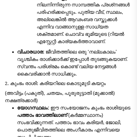
നിലനിന്നിരുന്ന സാമ്പത്തിക പ്രശ്‌നങ്ങൾ
പരിഹരിക്കപ്പെടും. പുതിയ വീട്, സ്ഥലം,
അല്ലെങ്കിൽ ആഢംബര വസ്തുക്കൾ
എന്നിവ വാങ്ങാനുള്ള സാധ്യത
ശക്തമാണ്. ചൊവ്വ ഭൂമിയുടെ (റിയൽ
എസ്റ്റേറ്റ്) കാര്യകർത്താവാണ്.
വിചാരധാര:
ജീവിതത്തിലെ ഒരു ‘നല്ലകാലം’
വൃശ്ചികം രാശിക്കാർക്ക് ഇപ്പോൾ തുടങ്ങുകയാണ്.
സ്വന്തം പരിശ്രമം കൊണ്ട് വലിയ നേട്ടങ്ങൾ
കൈവരിക്കാൻ സാധിക്കും.
2. കുംഭം രാശി: കരിയറിലെ കൊടുമുടി കയറ്റം
(അവിട്ടം (പകുതി), ചതയം, പൂരുരുട്ടാതി (മുക്കാൽ)
നക്ഷത്രക്കാർ)
യോഗസ്ഥലം:
ഈ സംയോജനം കുംഭം രാശിയുടെ
പത്താം ഭാവത്തിലാണ്
(കർമ്മസ്ഥാനം)
സംഭവിക്കുന്നത്. പത്താം ഭാവം കരിയർ, ജോലി,
പൊതുജീവിതത്തിലെ അംഗീകാരം എന്നിവയെ