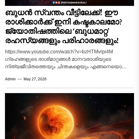
ബുധൻ സ്വന്തം വീട്ടിലേക്ക്! ഈ
രാശിക്കാർക്ക് ഇനി കഷ്ടകാലമോ?
ജ്യോതിഷത്തിലെ ‘ബുധമാറ്റ’
രഹസ്യങ്ങളും പരിഹാരങ്ങളും!
https://www.youtube.com/watch?v=bzHTMvrpi4M
ഗ്രഹങ്ങളുടെ രാശിമാറ്റങ്ങൾ മാനവരാശിയുടെ
നിത്യജീവിതത്തെയും ചിന്തകളെയും എങ്ങനെയൊക്കെ
സ്വാധീനിക്കുന്നു എന്നത് നൂറ്റാണ്ടുകളായി ജ്യോതിഷ
Admin
May 27, 2026
ശാസ്ത്രജ്ഞരും വിശ്വാസികളും ഒരുപോലെ ചർച്ച
ചെയ്യുന്ന വിഷയമാണ്. പ്രപഞ്ചത്തിലെ ഓരോ
ചലനവും...