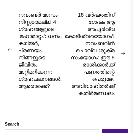
Post
നവംബർ മാസം
18 വർഷത്തിന്
നിസ്സാരമല്ല! 4
ശേഷം ആ
navigation
ഗ്രഹങ്ങളുടെ
‘അപൂർവ്വ
‘മഹാമാറ്റം’: ധനം,
കോടീശ്വരയോഗം’!
കരിയർ,
നവംബറിൽ
പ്രണയം –
ചൊവ്വ-ശുക്ര
Previous
Nex
നിങ്ങളുടെ
സംയോഗം: ഈ 5
post:
pos
ജീവിതം
രാശിക്കാർക്ക്
മാറ്റിമറിക്കുന്ന
പണത്തിന്റെ
ഗ്രഹചലനങ്ങൾ,
പെരുമഴ,
ആരൊക്കെ?
അവിവാഹിതർക്ക്
കതിർമണ്ഡലം
Search