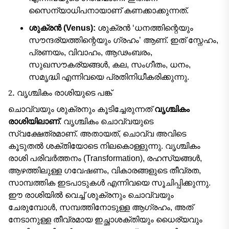
സൈന്യാധിപനായാണ് കണക്കാക്കുന്നത്.
ശുക്രൻ (Venus):
ശുക്രൻ ‘ധനത്തിന്റെയും
സൗന്ദര്യത്തിന്റെയും ഗ്രഹം’ ആണ്. ഇത് സ്നേഹം,
പ്രണയം, വിവാഹം, ആഢംബരം,
സുഖസൗകര്യങ്ങൾ, കല, സംഗീതം, ധനം,
സമൃദ്ധി എന്നിവയെ പ്രതിനിധീകരിക്കുന്നു.
2. വൃശ്ചികം രാശിയുടെ പങ്ക്
ചൊവ്വയും ശുക്രനും കൂടിച്ചേരുന്നത്
വൃശ്ചികം
രാശിയിലാണ്
. വൃശ്ചികം ചൊവ്വയുടെ
സ്വക്ഷേത്രമാണ്. അതായത്, ചൊവ്വ അവിടെ
കൂടുതൽ ശക്തിയോടെ നിലകൊള്ളുന്നു. വൃശ്ചികം
രാശി പരിവർത്തനം (Transformation), രഹസ്യങ്ങൾ,
ആഴത്തിലുള്ള ഗവേഷണം, വികാരങ്ങളുടെ തീവ്രത,
സാമ്പത്തിക ഇടപാടുകൾ എന്നിവയെ സൂചിപ്പിക്കുന്നു.
ഈ രാശിയിൽ വെച്ച് ശുക്രനും ചൊവ്വയും
ചേരുമ്പോൾ, സമ്പത്തിനോടുള്ള ആഗ്രഹം, അത്
നേടാനുള്ള തീവ്രമായ ഇച്ഛാശക്തിയും ധൈര്യവും