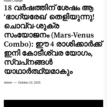
Rashi Change
18 വർഷത്തിന് ശേഷം ആ
‘ഭാഗ്യരേഖ’ തെളിയുന്നു!
ചൊവ്വ-ശുക്ര
സംയോജനം (Mars-Venus
Combo): ഈ 4 രാശിക്കാർക്ക്
ഇനി കോടീശ്വര യോഗം,
സ്വപ്‌നങ്ങൾ
യാഥാർത്ഥ്യമാകും
Admin
October 23, 2025