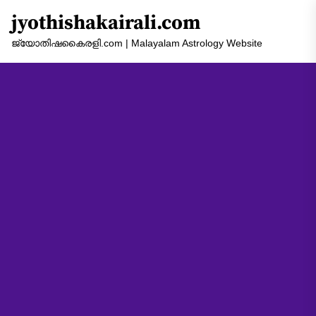
Skip
jyothishakairali.com
to
the
ജ്യോതിഷകൈരളി.com | Malayalam Astrology Website
content