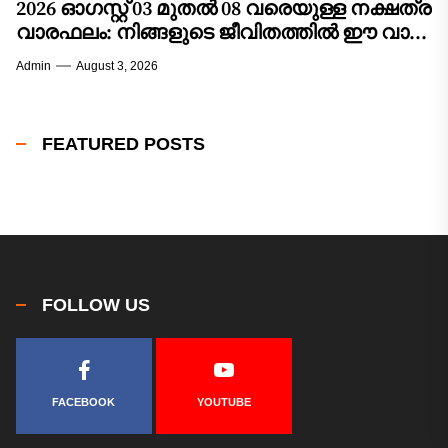
2026 ഓഗസ്റ്റ് 03 മുതൽ 08 വരെയുള്ള നക്ഷത്ര
വാരഫലം: നിങ്ങളുടെ ജീവിതത്തിൽ ഈ വാരം
വരുത്തുന്ന മാറ്റങ്ങൾ എന്തൊക്കെ?
Admin
August 3, 2026
FEATURED POSTS
FOLLOW US
FACEBOOK
YOUTUBE