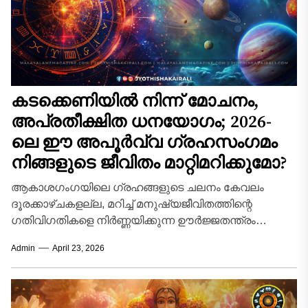
കടക്കെണിയിൽ നിന്ന് മോചനം,
അപ്രതീക്ഷിത ധനയോഗം; 2026-
ലെ ഈ അപൂർവ്വ ഗ്രഹസംഗമം
നിങ്ങളുടെ ജീവിതം മാറ്റിമറിക്കുമോ?
ആകാശഗംഗയിലെ ഗ്രഹങ്ങളുടെ ചലനം കേവലം
ദൂരക്കാഴ്ചകളല്ല, മറിച്ച് മനുഷ്യജീവിതത്തിന്റെ
ഗതിവിഗതികളെ നിർണ്ണയിക്കുന്ന ഊർജ്ജതന്ത്രം
കൂടിയാണെന്നാണ് ഭാരതീയ ജ്യോതിഷം
Admin
April 23, 2026
വിശ്വസിക്കുന്നത്. 2026 ഏപ്രിൽ മാസം അത്തരമൊരു
അപൂർവ്വവും ശക്തവുമായ...