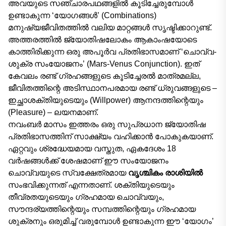
അവയുടെ സഞ്ചാരപഥങ്ങളിൽ കൂടിച്ചേരുമ്പോൾ
ഉണ്ടാകുന്ന ‘യോഗങ്ങൾ’ (Combinations)
മനുഷ്യജീവിതത്തിൽ വലിയ മാറ്റങ്ങൾ സൃഷ്ടിക്കാറുണ്ട്.
അത്തരത്തിൽ ജ്യോതിഷലോകം ആകാംഷയോടെ
കാത്തിരിക്കുന്ന ഒരു അപൂർവ പ്രതിഭാസമാണ് ‘ചൊവ്വ-
ശുക്ര സംയോജനം’ (Mars-Venus Conjunction). ഇത്
കേവലം രണ്ട് ഗ്രഹങ്ങളുടെ കൂടിച്ചേരൽ മാത്രമല്ല,
ജീവിതത്തിന്റെ അടിസ്ഥാനപരമായ രണ്ട് ധ്രുവങ്ങളുടെ –
ഇച്ഛാശക്തിയുടെയും (Willpower) ആനന്ദത്തിന്റെയും
(Pleasure) – ലയനമാണ്.
നവംബർ മാസം ഇത്തരം ഒരു സുപ്രധാന ജ്യോതിഷ
പ്രതിഭാസത്തിന് സാക്ഷ്യം വഹിക്കാൻ പോകുകയാണ്.
ഏറ്റവും ശ്രദ്ധേയമായ വസ്തുത, ഏകദേശം 18
വർഷങ്ങൾക്ക് ശേഷമാണ് ഈ സംയോജനം
ചൊവ്വയുടെ സ്വക്ഷേത്രമായ
വൃശ്ചികം രാശിയിൽ
സംഭവിക്കുന്നത് എന്നതാണ്. ശക്തിയുടെയും
തീവ്രതയുടെയും ഗ്രഹമായ ചൊവ്വയും,
സൗന്ദര്യത്തിന്റെയും സമ്പത്തിന്റെയും ഗ്രഹമായ
ശുക്രനും ഒരുമിച്ച് വരുമ്പോൾ ഉണ്ടാകുന്ന ഈ ‘യോഗം’