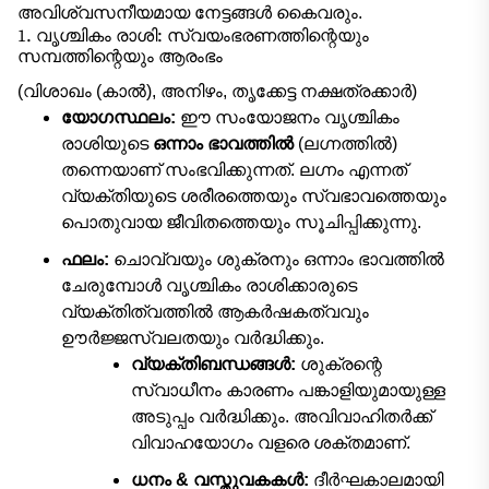
അവിശ്വസനീയമായ നേട്ടങ്ങൾ കൈവരും.
1. വൃശ്ചികം രാശി: സ്വയംഭരണത്തിന്റെയും
സമ്പത്തിന്റെയും ആരംഭം
(വിശാഖം (കാൽ), അനിഴം, തൃക്കേട്ട നക്ഷത്രക്കാർ)
യോഗസ്ഥലം:
ഈ സംയോജനം വൃശ്ചികം
രാശിയുടെ
ഒന്നാം ഭാവത്തിൽ
(ലഗ്നത്തിൽ)
തന്നെയാണ് സംഭവിക്കുന്നത്. ലഗ്നം എന്നത്
വ്യക്തിയുടെ ശരീരത്തെയും സ്വഭാവത്തെയും
പൊതുവായ ജീവിതത്തെയും സൂചിപ്പിക്കുന്നു.
ഫലം:
ചൊവ്വയും ശുക്രനും ഒന്നാം ഭാവത്തിൽ
ചേരുമ്പോൾ വൃശ്ചികം രാശിക്കാരുടെ
വ്യക്തിത്വത്തിൽ ആകർഷകത്വവും
ഊർജ്ജസ്വലതയും വർദ്ധിക്കും.
വ്യക്തിബന്ധങ്ങൾ:
ശുക്രന്റെ
സ്വാധീനം കാരണം പങ്കാളിയുമായുള്ള
അടുപ്പം വർദ്ധിക്കും. അവിവാഹിതർക്ക്
വിവാഹയോഗം വളരെ ശക്തമാണ്.
ധനം & വസ്തുവകകൾ:
ദീർഘകാലമായി