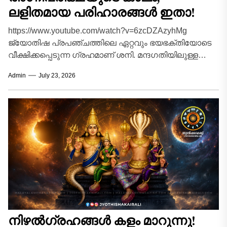
ലളിതമായ പരിഹാരങ്ങൾ ഇതാ!
https://www.youtube.com/watch?v=6zcDZAzyhMg
ജ്യോതിഷ പ്രപഞ്ചത്തിലെ ഏറ്റവും ഭയഭക്തിയോടെ
വീക്ഷിക്കപ്പെടുന്ന ഗ്രഹമാണ് ശനി. മന്ദഗതിയിലുള്ള
സഞ്ചാരവും കർമ്മഫലങ്ങൾ കൃത്യമായി
Admin
July 23, 2026
നൽകുന്നതിലെ കാർക്കശ്യവും കൊണ്ട് 'നീതിമാൻ' എന്ന
വിശേഷണവും ശനിക്കൊപ്പമുണ്ട്. പ്രപഞ്ചത്തിലെ...
നിഴൽഗ്രഹങ്ങൾ കളം മാറുന്നു!