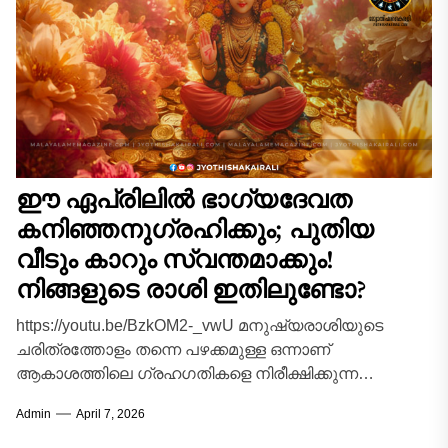
ഈ ഏപ്രിലിൽ ഭാഗ്യദേവത
കനിഞ്ഞനുഗ്രഹിക്കും; പുതിയ
വീടും കാറും സ്വന്തമാക്കും!
നിങ്ങളുടെ രാശി ഇതിലുണ്ടോ?
https://youtu.be/BzkOM2-_vwU മനുഷ്യരാശിയുടെ
ചരിത്രത്തോളം തന്നെ പഴക്കമുള്ള ഒന്നാണ്
ആകാശത്തിലെ ഗ്രഹഗതികളെ നിരീക്ഷിക്കുന്ന
ജ്യോതിശാസ്ത്ര പാരമ്പര്യം. പ്രപഞ്ചത്തിലെ ഓരോ
Admin
April 7, 2026
ചലനവും ഭൂമിയിലെ ജീവജാലങ്ങളെ സ്വാധീനിക്കുന്നു
എന്ന സങ്കല്പമാണ് ജ്യോതിഷത്തിന്റെ...