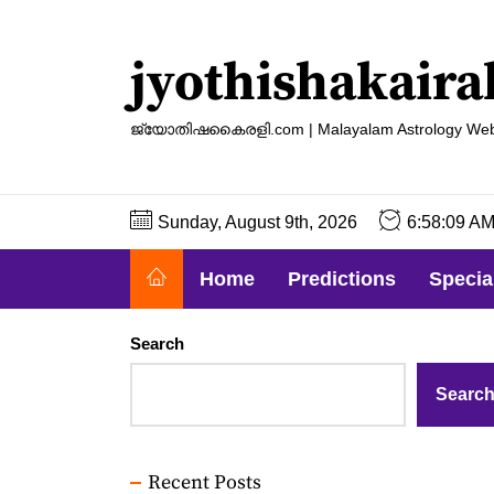
Skip
to
jyothishakaira
the
content
ജ്യോതിഷകൈരളി.com | Malayalam Astrology Web
Sunday, August 9th, 2026
6:58:10 A
Home
Predictions
Specia
Search
Searc
Recent Posts