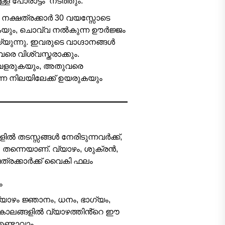
 പോരാട്ടം’ നടത്തും.
ക്ഷത്രക്കാർ 30 വയസ്സോടെ
കുകയും, ചൊവ്വ നൽകുന്ന ഊർജ്ജം
ന്നു. ഇവരുടെ വാഗ്ദാനങ്ങൾ
െ വിശ്വസ്തരാക്കും.
് വളരുകയും, അതുവരെ
്ന നിലയിലേക്ക് ഉയരുകയും
 തടസ്സങ്ങൾ നേരിടുന്നവർക്ക്,
’ തന്നെയാണ്. വ്യാഴം, ശുക്രൻ,
്രക്കാർക്ക് വൈകി ഫലം
ം
ാഴം ജ്ഞാനം, ധനം, ഭാഗ്യം,
കാലങ്ങളിൽ വ്യാഴത്തിൻ്റെ ഈ
ണ്ടാവാം.