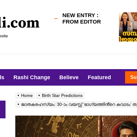
NEW ENTRY :
li.com
FROM EDITOR
site
M
ls
Rashi Change
Believe
Featured
Su
Home
Birth Star Predictions
ജാതകരഹസ്യം: 30-ാം വയസ്സ് ‘ഭാഗ്യത്തിൻ്റെ കവാടം’ 
h