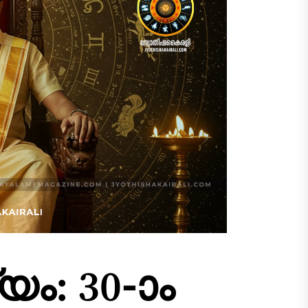
: 30-ാം