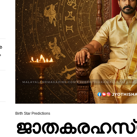
ര
ം
Birth Star Predictions
ജാതകരഹസ്യം