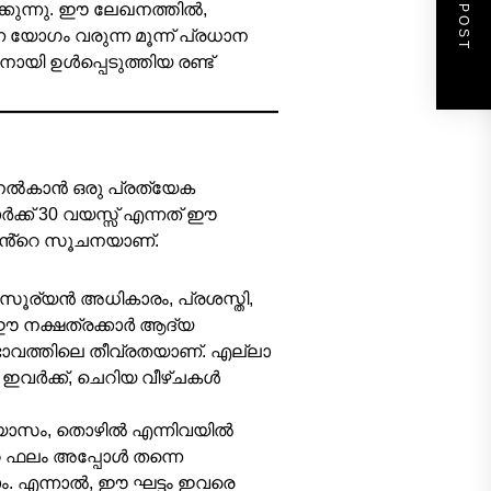
NEXT POST
്കുന്നു. ഈ ലേഖനത്തിൽ,
യോഗം വരുന്ന മൂന്ന് പ്രധാന
നായി ഉൾപ്പെടുത്തിയ രണ്ട്
നൽകാൻ ഒരു പ്രത്യേക
ർക്ക് 30 വയസ്സ് എന്നത് ഈ
തിൻ്റെ സൂചനയാണ്.
സൂര്യൻ അധികാരം, പ്രശസ്തി,
ഈ നക്ഷത്രക്കാർ ആദ്യ
ഭാവത്തിലെ തീവ്രതയാണ്. എല്ലാ
്ന ഇവർക്ക്, ചെറിയ വീഴ്ചകൾ
്യാസം, തൊഴിൽ എന്നിവയിൽ
്റെ ഫലം അപ്പോൾ തന്നെ
ാം. എന്നാൽ, ഈ ഘട്ടം ഇവരെ