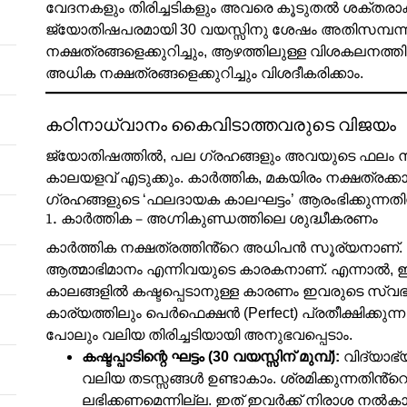
വേദനകളും തിരിച്ചടികളും അവരെ കൂടുതൽ ശക്തരാക
ജ്യോതിഷപരമായി 30 വയസ്സിനു ശേഷം അതിസമ്പന്ന 
നക്ഷത്രങ്ങളെക്കുറിച്ചും, ആഴത്തിലുള്ള വിശകലനത്തി
അധിക നക്ഷത്രങ്ങളെക്കുറിച്ചും വിശദീകരിക്കാം.
കഠിനാധ്വാനം കൈവിടാത്തവരുടെ വിജയം
ജ്യോതിഷത്തിൽ, പല ഗ്രഹങ്ങളും അവയുടെ ഫലം 
കാലയളവ് എടുക്കും. കാർത്തിക, മകയിരം നക്ഷത്രക്കാ
ഗ്രഹങ്ങളുടെ ‘ഫലദായക കാലഘട്ടം’ ആരംഭിക്കുന്ന
1. കാർത്തിക – അഗ്നികുണ്ഡത്തിലെ ശുദ്ധീകരണം
കാർത്തിക നക്ഷത്രത്തിൻ്റെ അധിപൻ സൂര്യനാണ്. 
ആത്മാഭിമാനം എന്നിവയുടെ കാരകനാണ്. എന്നാൽ, 
കാലങ്ങളിൽ കഷ്ടപ്പെടാനുള്ള കാരണം ഇവരുടെ സ്വ
കാര്യത്തിലും പെർഫെക്ഷൻ (Perfect) പ്രതീക്ഷിക്കുന
പോലും വലിയ തിരിച്ചടിയായി അനുഭവപ്പെടാം.
കഷ്ടപ്പാടിന്റെ ഘട്ടം (30 വയസ്സിന് മുമ്പ്):
വിദ്യാഭ
വലിയ തടസ്സങ്ങൾ ഉണ്ടാകാം. ശ്രമിക്കുന്നതിൻ
ലഭിക്കണമെന്നില്ല. ഇത് ഇവർക്ക് നിരാശ നൽക