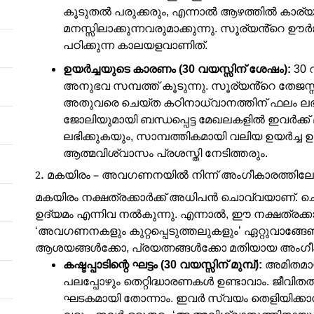
കൂടുതൽ പരുക്കരും, എന്നാൽ ആഴത്തിൽ കാര്
മനസ്സിലാക്കുന്നവരുമാക്കുന്നു. സൂര്യൻ്റെ 
പഠിക്കുന്ന കാലയളവാണിത്.
ഉയർച്ചയുടെ കാരണം (30 വയസ്സിന് ശേഷം):
30 
അനുഭവ സമ്പത്ത് കൂടുന്നു. സൂര്യൻ്റെ തേജസ്
അതുവരെ ചെയ്ത കഠിനാധ്വാനത്തിന് ഫലം ലഭിക
ജോലിയുമായി ബന്ധപ്പെട്ട മേഖലകളിൽ ഇവർക്ക് 
ലഭിക്കുകയും, സാമ്പത്തികമായി വലിയ ഉയർച്ച
ആത്മവിശ്വാസം പ്രശസ്തി നേടിത്തരും.
2. മകയിരം – അവഗണനയിൽ നിന്ന് അംഗീകാരത്തിലേക
മകയിരം നക്ഷത്രക്കാർക്ക് അധിപൻ ചൊവ്വയാണ്. 
ഉദ്യമം എന്നിവ നൽകുന്നു. എന്നാൽ, ഈ നക്ഷത്രക്
‘അവഗണനകളും കുറ്റപ്പെടുത്തലുകളും’ ഏറ്റുവാങ്ങേണ്
ആശയങ്ങൾക്കോ, പ്രയത്നങ്ങൾക്കോ മതിയായ അംഗീകാരം
കഷ്ടപ്പാടിന്റെ ഘട്ടം (30 വയസ്സിന് മുമ്പ്):
അമിതമായ
പലപ്പോഴും തെറ്റിദ്ധാരണകൾ ഉണ്ടാവാം. ജീവിതത്
ഘടകമായി തോന്നാം. ഇവർ സ്വയം തെളിയിക്കാൻ വേ