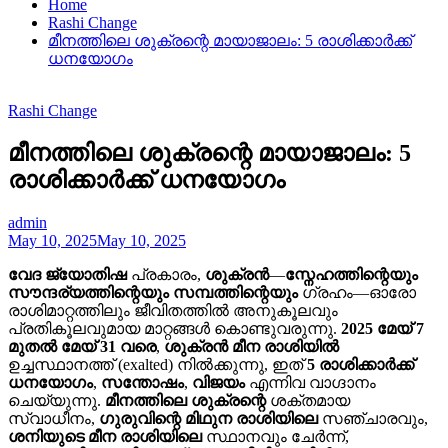
Home
Rashi Change
മീനത്തിലെ ശുക്രന്റെ മായാജാലം: 5 രാശിക്കാർക്ക്
ധനയോഗം
Rashi Change
മീനത്തിലെ ശുക്രന്റെ മായാജാലം: 5
രാശിക്കാർക്ക് ധനയോഗം
admin
May 10, 2025
May 10, 2025
വേദ ജ്യോതിഷ
പ്രകാരം,
ശുക്രൻ
—
സ്നേഹത്തിന്റെയും
സൗന്ദര്യത്തിന്റെയും സമ്പത്തിന്റെയും
ഗ്രഹം—ഓരോ
രാശിമാറ്റത്തിലും ജീവിതത്തിൽ അനുകൂലവും
പ്രതികൂലവുമായ മാറ്റങ്ങൾ കൊണ്ടുവരുന്നു.
2025 മേയ് 7
മുതൽ മേയ് 31 വരെ
,
ശുക്രൻ
മീന രാശിയിൽ
ഉച്ചസ്ഥാനത്ത് (exalted) നിൽക്കുന്നു, ഇത്
5 രാശിക്കാർക്ക്
ധനയോഗം
,
സന്തോഷം
,
വിജയം
എന്നിവ വാഗ്ദാനം
ചെയ്യുന്നു.
മീനത്തിലെ
ശുക്രന്റെ
ശക്തമായ
സ്വാധീനം,
ഗുരുവിന്റെ
മിഥുന രാശിയിലെ
സഞ്ചാരവും,
ശനിയുടെ
മീന രാശിയിലെ
സ്ഥാനവും ചേർന്ന്,