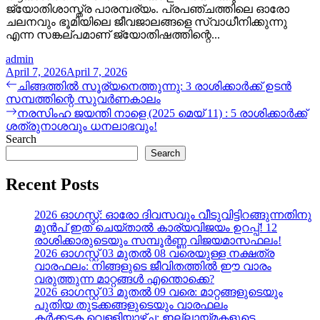
ജ്യോതിശാസ്ത്ര പാരമ്പര്യം. പ്രപഞ്ചത്തിലെ ഓരോ
ചലനവും ഭൂമിയിലെ ജീവജാലങ്ങളെ സ്വാധീനിക്കുന്നു
എന്ന സങ്കല്പമാണ് ജ്യോതിഷത്തിന്റെ...
admin
April 7, 2026
April 7, 2026
Post
Previous
ചിങ്ങത്തിൽ സൂര്യനെത്തുന്നു: 3 രാശിക്കാർക്ക് ഉടൻ
post:
സമ്പത്തിന്റെ സുവർണകാലം
navigation
Next
നരസിംഹ ജയന്തി നാളെ (2025 മെയ് 11) : 5 രാശിക്കാർക്ക്
post:
ശത്രുനാശവും ധനലാഭവും!
Search
Search
Recent Posts
2026 ഓഗസ്റ്റ്: ഓരോ ദിവസവും വീടുവിട്ടിറങ്ങുന്നതിനു
മുൻപ് ഇത് ചെയ്താൽ കാര്യവിജയം ഉറപ്പ്! 12
രാശിക്കാരുടെയും സമ്പൂർണ്ണ വിജയമാസഫലം!
2026 ഓഗസ്റ്റ് 03 മുതൽ 08 വരെയുള്ള നക്ഷത്ര
വാരഫലം: നിങ്ങളുടെ ജീവിതത്തിൽ ഈ വാരം
വരുത്തുന്ന മാറ്റങ്ങൾ എന്തൊക്കെ?
2026 ഓഗസ്റ്റ് 03 മുതൽ 09 വരെ: മാറ്റങ്ങളുടെയും
പുതിയ തുടക്കങ്ങളുടെയും വാരഫലം
കർക്കടക വെള്ളിയാഴ്ച: ഇല്ലായ്മകളുടെ