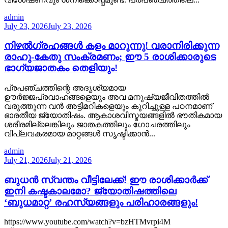
admin
July 23, 2026
July 23, 2026
നിഴൽഗ്രഹങ്ങൾ കളം മാറുന്നു! വരാനിരിക്കുന്ന
രാഹു-കേതു സംക്രമണം; ഈ 5 രാശിക്കാരുടെ
ഭാഗ്യജാതകം തെളിയും!
പ്രപഞ്ചത്തിന്റെ അദൃശ്യമായ
ഊർജ്ജപ്രവാഹങ്ങളെയും അവ മനുഷ്യജീവിതത്തിൽ
വരുത്തുന്ന വൻ അട്ടിമറികളെയും കുറിച്ചുള്ള പഠനമാണ്
ഭാരതീയ ജ്യോതിഷം. ആകാശവിസ്മയങ്ങളിൽ ഭൗതികമായ
ശരീരമില്ലെങ്കിലും ജാതകത്തിലും ഗോചരത്തിലും
വിപ്ലവകരമായ മാറ്റങ്ങൾ സൃഷ്ടിക്കാൻ...
admin
July 21, 2026
July 21, 2026
ബുധൻ സ്വന്തം വീട്ടിലേക്ക്! ഈ രാശിക്കാർക്ക്
ഇനി കഷ്ടകാലമോ? ജ്യോതിഷത്തിലെ
‘ബുധമാറ്റ’ രഹസ്യങ്ങളും പരിഹാരങ്ങളും!
https://www.youtube.com/watch?v=bzHTMvrpi4M