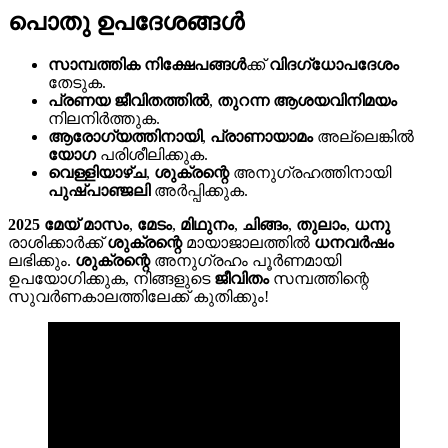
പൊതു ഉപദേശങ്ങൾ
സാമ്പത്തിക നിക്ഷേപങ്ങൾ
ക്ക്
വിദഗ്ധോപദേശം
തേടുക.
പ്രണയ ജീവിതത്തിൽ
,
തുറന്ന ആശയവിനിമയം
നിലനിർത്തുക.
ആരോഗ്യത്തിനായി
,
പ്രാണായാമം
അല്ലെങ്കിൽ
യോഗ
പരിശീലിക്കുക.
വെള്ളിയാഴ്ച
,
ശുക്രന്റെ
അനുഗ്രഹത്തിനായി
പുഷ്പാഞ്ജലി
അർപ്പിക്കുക.
2025 മേയ് മാസം
,
മേടം
,
മിഥുനം
,
ചിങ്ങം
,
തുലാം
,
ധനു
രാശിക്കാർക്ക്
ശുക്രന്റെ
മായാജാലത്തിൽ
ധനവർഷം
ലഭിക്കും.
ശുക്രന്റെ
അനുഗ്രഹം പൂർണമായി
ഉപയോഗിക്കുക, നിങ്ങളുടെ
ജീവിതം
സമ്പത്തിന്റെ
സുവർണകാലത്തിലേക്ക് കുതിക്കും!