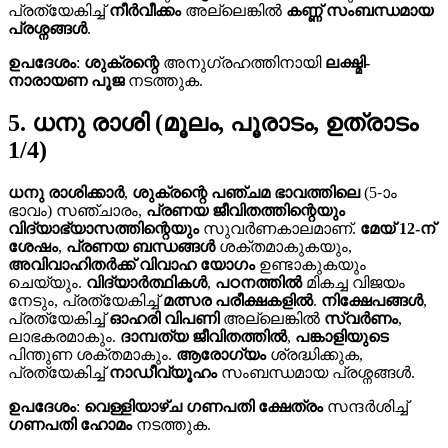
പ്രത്യേകിച്ച്
നീർവീക്കം
അല്ലെങ്കിൽ
കണ്ണ് സംബന്ധമായ
പ്രശ്നങ്ങൾ
.
ഉപദേശം
:
ശുക്രന്റെ
അനുഗ്രഹത്തിനായി
ലക്ഷ്മി-
നാരായണ പൂജ
നടത്തുക.
5. ധനു രാശി (മൂലം, പൂരാടം, ഉത്രാടം
1/4)
ധനു രാശിക്കാർ
,
ശുക്രന്റെ
പഞ്ചമ ഭാവത്തിലെ
(5-ാം
ഭാവം) സഞ്ചാരം,
പ്രണയ ജീവിതത്തിന്റെയും
വിദ്യാഭ്യാസത്തിന്റെയും
സുവർണകാലമാണ്.
മേയ് 12-ന്
ശേഷം
,
പ്രണയ ബന്ധങ്ങൾ
ശക്തമാകുകയും,
അവിവാഹിതർക്ക്
വിവാഹ യോഗം
ഉണ്ടാകുകയും
ചെയ്യും.
വിദ്യാർത്ഥികൾ
,
പഠനത്തിൽ
മികച്ച വിജയം
നേടും, പ്രത്യേകിച്ച്
മത്സര പരീക്ഷകളിൽ
.
നിക്ഷേപങ്ങൾ
,
പ്രത്യേകിച്ച്
ഓഹരി വിപണി
അല്ലെങ്കിൽ
സ്വർണം
,
ലാഭകരമാകും.
ദാമ്പത്യ ജീവിതത്തിൽ
,
പങ്കാളിയുടെ
പിന്തുണ ശക്തമാകും.
ആരോഗ്യം
ശ്രദ്ധിക്കുക,
പ്രത്യേകിച്ച്
നാഡീവ്യൂഹം
സംബന്ധമായ പ്രശ്നങ്ങൾ.
ഉപദേശം
:
വെള്ളിയാഴ്ച
ഗണപതി ക്ഷേത്രം
സന്ദർശിച്ച്
ഗണപതി ഹോമം
നടത്തുക.