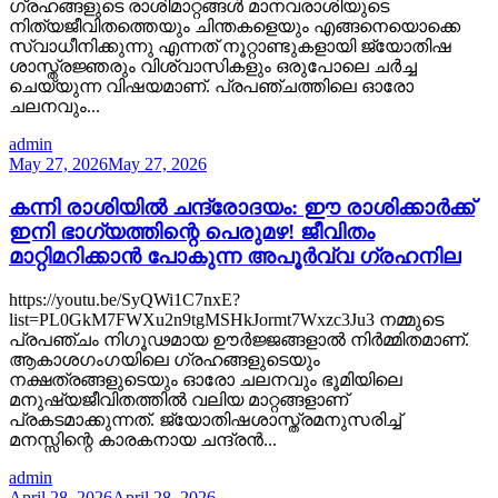
ഗ്രഹങ്ങളുടെ രാശിമാറ്റങ്ങൾ മാനവരാശിയുടെ
നിത്യജീവിതത്തെയും ചിന്തകളെയും എങ്ങനെയൊക്കെ
സ്വാധീനിക്കുന്നു എന്നത് നൂറ്റാണ്ടുകളായി ജ്യോതിഷ
ശാസ്ത്രജ്ഞരും വിശ്വാസികളും ഒരുപോലെ ചർച്ച
ചെയ്യുന്ന വിഷയമാണ്. പ്രപഞ്ചത്തിലെ ഓരോ
ചലനവും...
admin
May 27, 2026
May 27, 2026
കന്നി രാശിയിൽ ചന്ദ്രോദയം: ഈ രാശിക്കാർക്ക്
ഇനി ഭാഗ്യത്തിന്റെ പെരുമഴ! ജീവിതം
മാറ്റിമറിക്കാൻ പോകുന്ന അപൂർവ്വ ഗ്രഹനില
https://youtu.be/SyQWi1C7nxE?
list=PL0GkM7FWXu2n9tgMSHkJormt7Wxzc3Ju3 നമ്മുടെ
പ്രപഞ്ചം നിഗൂഢമായ ഊർജ്ജങ്ങളാൽ നിർമ്മിതമാണ്.
ആകാശഗംഗയിലെ ഗ്രഹങ്ങളുടെയും
നക്ഷത്രങ്ങളുടെയും ഓരോ ചലനവും ഭൂമിയിലെ
മനുഷ്യജീവിതത്തിൽ വലിയ മാറ്റങ്ങളാണ്
പ്രകടമാക്കുന്നത്. ജ്യോതിഷശാസ്ത്രമനുസരിച്ച്
മനസ്സിന്റെ കാരകനായ ചന്ദ്രൻ...
admin
April 28, 2026
April 28, 2026