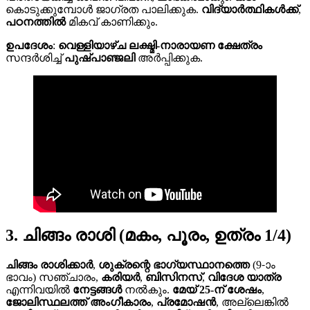
കൊടുക്കുമ്പോൾ ജാഗ്രത പാലിക്കുക.
വിദ്യാർത്ഥികൾക്ക്
,
പഠനത്തിൽ
മികവ് കാണിക്കും.
ഉപദേശം
:
വെള്ളിയാഴ്ച
ലക്ഷ്മി-നാരായണ ക്ഷേത്രം
സന്ദർശിച്ച്
പുഷ്പാഞ്ജലി
അർപ്പിക്കുക.
3. ചിങ്ങം രാശി (മകം, പൂരം, ഉത്രം 1/4)
ചിങ്ങം രാശിക്കാർ
,
ശുക്രന്റെ
ഭാഗ്യസ്ഥാനത്തെ
(9-ാം
ഭാവം) സഞ്ചാരം,
കരിയർ
,
ബിസിനസ്
,
വിദേശ യാത്ര
എന്നിവയിൽ
നേട്ടങ്ങൾ
നൽകും.
മേയ് 25-ന് ശേഷം
,
ജോലിസ്ഥലത്ത്
അംഗീകാരം
,
പ്രമോഷൻ
, അല്ലെങ്കിൽ