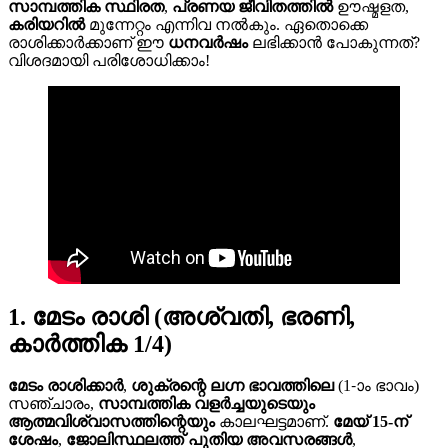
സാമ്പത്തിക സ്ഥിരത
,
പ്രണയ ജീവിതത്തിൽ
ഊഷ്മളത,
കരിയറിൽ
മുന്നേറ്റം എന്നിവ നൽകും. ഏതൊക്കെ
രാശിക്കാർക്കാണ് ഈ
ധനവർഷം
ലഭിക്കാൻ പോകുന്നത്?
വിശദമായി പരിശോധിക്കാം!
1. മേടം രാശി (അശ്വതി, ഭരണി,
കാർത്തിക 1/4)
മേടം രാശിക്കാർ
,
ശുക്രന്റെ
ലഗ്ന ഭാവത്തിലെ
(1-ാം ഭാവം)
സഞ്ചാരം,
സാമ്പത്തിക വളർച്ചയുടെയും
ആത്മവിശ്വാസത്തിന്റെയും
കാലഘട്ടമാണ്.
മേയ് 15-ന്
ശേഷം
,
ജോലിസ്ഥലത്ത്
പുതിയ അവസരങ്ങൾ
,