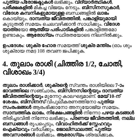
പുതിയ പ്രോജക്ടുകൾ
ലഭിക്കും.
വിദ്യാർത്ഥികൾ
,
പരീക്ഷകളിൽ
മികച്ച വിജയം നേടും.
ബിസിനസുകാർ
,
വിദേശ കമ്പനികളുമായുള്ള
ബന്ധങ്ങളിൽ
ലാഭം
കൊയ്യും.
ദാമ്പത്യ ജീവിതത്തിൽ
,
പങ്കാളിയുമായി
കൂടുതൽ സമയം ചെലവഴിക്കാൻ സാധിക്കും.
വിദേശ
യാത്ര
യോ
ആത്മീയ പരിപാടികളിൽ
പങ്കാളിത്തമോ
ഉണ്ടാകും.
ആരോഗ്യം
സ്ഥിരതയോടെ നിലനിൽക്കും.
ഉപദേശം
:
ശുക്ര ഹോര
സമയത്ത്
ശുക്ര മന്ത്രം
(ഓം ശും
ശുക്രായ നമഃ) 108 തവണ ജപിക്കുക.
4. തുലാം രാശി (ചിത്തിര 1/2, ചോതി,
വിശാഖം 3/4)
തുലാം രാശിക്കാർ
,
ശുക്രന്റെ
സ്വന്തം രാശിയിലെ
7-ാം
ഭാവത്തിലെ
സഞ്ചാരം,
ബിസിനസിന്റെയും
ദാമ്പത്യ
ജീവിതത്തിന്റെയും
മുന്നേറ്റ കാലഘട്ടമാണ്.
മേയ് 10-ന്
ശേഷം
,
ബിസിനസ്
വിപുലീകരണത്തിനോ
പുതിയ
സംരംഭങ്ങൾ
ആരംഭിക്കാനോ അനുയോജ്യ സമയം.
സാമ്പത്തിക ലാഭം
,
നിക്ഷേപങ്ങളിൽ
നിന്നോ
പഴയ കടങ്ങൾ
തിരിച്ചടവിൽ നിന്നോ ലഭിക്കും.
പ്രണയ ജീവിതത്തിൽ
,
നല്ല
ബന്ധങ്ങൾ
രൂപപ്പെടും,
വിവാഹിതർക്ക്
സ്നേഹവും
ഐക്യവും
വർധിക്കും.
ജോലിസ്ഥലത്ത്
,
പുതിയ
അവസരങ്ങൾ
ലഭിക്കും.
ആരോഗ്യം
ശ്രദ്ധിക്കുക,