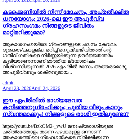
കടക്കെണിയിൽ നിന്ന് മോചനം, അപ്രതീക്ഷിത
ധനയോഗം; 2026-ലെ ഈ അപൂർവ്വ
ഗ്രഹസംഗമം നിങ്ങളുടെ ജീവിതം
മാറ്റിമറിക്കുമോ?
ആകാശഗംഗയിലെ ഗ്രഹങ്ങളുടെ ചലനം കേവലം
ദൂരക്കാഴ്ചകളല്ല, മറിച്ച് മനുഷ്യജീവിതത്തിന്റെ
ഗതിവിഗതികളെ നിർണ്ണയിക്കുന്ന ഊർജ്ജതന്ത്രം
കൂടിയാണെന്നാണ് ഭാരതീയ ജ്യോതിഷം
വിശ്വസിക്കുന്നത്. 2026 ഏപ്രിൽ മാസം അത്തരമൊരു
അപൂർവ്വവും ശക്തവുമായ...
admin
April 23, 2026
April 24, 2026
ഈ ഏപ്രിലിൽ ഭാഗ്യദേവത
കനിഞ്ഞനുഗ്രഹിക്കും; പുതിയ വീടും കാറും
സ്വന്തമാക്കും! നിങ്ങളുടെ രാശി ഇതിലുണ്ടോ?
https://youtu.be/BzkOM2-_vwU മനുഷ്യരാശിയുടെ
ചരിത്രത്തോളം തന്നെ പഴക്കമുള്ള ഒന്നാണ്
ആകാശത്തിലെ ഗ്രഹഗതികളെ നിരീക്ഷിക്കുന്ന