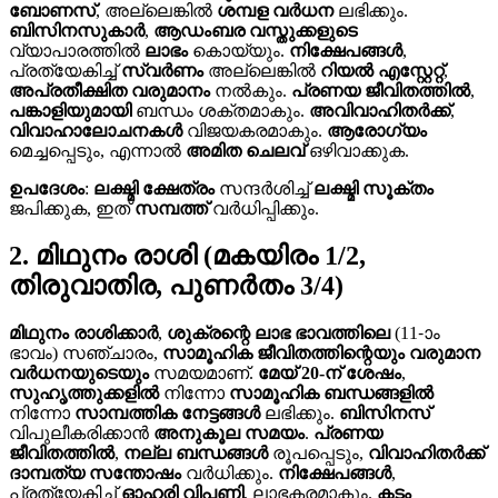
ബോണസ്
, അല്ലെങ്കിൽ
ശമ്പള വർധന
ലഭിക്കും.
ബിസിനസുകാർ
,
ആഡംബര വസ്തുക്കളുടെ
വ്യാപാരത്തിൽ
ലാഭം
കൊയ്യും.
നിക്ഷേപങ്ങൾ
,
പ്രത്യേകിച്ച്
സ്വർണം
അല്ലെങ്കിൽ
റിയൽ എസ്റ്റേറ്റ്
,
അപ്രതീക്ഷിത വരുമാനം
നൽകും.
പ്രണയ ജീവിതത്തിൽ
,
പങ്കാളിയുമായി
ബന്ധം ശക്തമാകും.
അവിവാഹിതർക്ക്
,
വിവാഹാലോചനകൾ
വിജയകരമാകും.
ആരോഗ്യം
മെച്ചപ്പെടും, എന്നാൽ
അമിത ചെലവ്
ഒഴിവാക്കുക.
ഉപദേശം
:
ലക്ഷ്മി ക്ഷേത്രം
സന്ദർശിച്ച്
ലക്ഷ്മി സൂക്തം
ജപിക്കുക, ഇത്
സമ്പത്ത്
വർധിപ്പിക്കും.
2. മിഥുനം രാശി (മകയിരം 1/2,
തിരുവാതിര, പുണർതം 3/4)
മിഥുനം രാശിക്കാർ
,
ശുക്രന്റെ
ലാഭ ഭാവത്തിലെ
(11-ാം
ഭാവം) സഞ്ചാരം,
സാമൂഹിക ജീവിതത്തിന്റെയും
വരുമാന
വർധനയുടെയും
സമയമാണ്.
മേയ് 20-ന് ശേഷം
,
സുഹൃത്തുക്കളിൽ
നിന്നോ
സാമൂഹിക ബന്ധങ്ങളിൽ
നിന്നോ
സാമ്പത്തിക നേട്ടങ്ങൾ
ലഭിക്കും.
ബിസിനസ്
വിപുലീകരിക്കാൻ
അനുകൂല സമയം
.
പ്രണയ
ജീവിതത്തിൽ
,
നല്ല ബന്ധങ്ങൾ
രൂപപ്പെടും,
വിവാഹിതർക്ക്
ദാമ്പത്യ സന്തോഷം
വർധിക്കും.
നിക്ഷേപങ്ങൾ
,
പ്രത്യേകിച്ച്
ഓഹരി വിപണി
, ലാഭകരമാകും.
കടം