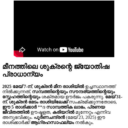
മീനത്തിലെ ശുക്രന്റെ ജ്യോതിഷ
പ്രാധാന്യം
2025 മേയ് 7-ന്
,
ശുക്രൻ
മീന രാശിയിൽ
ഉച്ചസ്ഥാനത്ത്
നിൽക്കുന്നത്,
സമ്പത്തിന്റെയും
സൗന്ദര്യത്തിന്റെയും
സ്നേഹത്തിന്റെയും
ശക്തമായ ഊർജം പകരുന്നു.
മേയ് 31-
ന്
,
ശുക്രൻ
മേടം രാശിയിലേക്ക്
സംക്രമിക്കുന്നതോടെ,
ഈ 5 രാശിക്കാർ
**ദ
സാമ്പത്തിക ലാഭം
,
പ്രണയ
ജീവിതത്തിൽ
ഊഷ്മളത,
കരിയറിൽ
മുന്നേറ്റം എന്നിവ
അനുഭവിക്കും.
പൂർണചന്ദ്രൻ
(മേയ് 23, 2025) ഈ
രാശിക്കാർക്ക്
ആഗ്രഹസാഫല്യം
നൽകും.