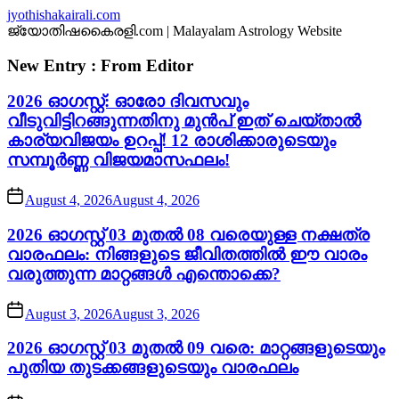
Skip
jyothishakairali.com
to
ജ്യോതിഷകൈരളി.com | Malayalam Astrology Website
the
content
New Entry : From Editor
2026 ഓഗസ്റ്റ്: ഓരോ ദിവസവും
വീടുവിട്ടിറങ്ങുന്നതിനു മുൻപ് ഇത് ചെയ്താൽ
കാര്യവിജയം ഉറപ്പ്! 12 രാശിക്കാരുടെയും
സമ്പൂർണ്ണ വിജയമാസഫലം!
August 4, 2026
August 4, 2026
2026 ഓഗസ്റ്റ് 03 മുതൽ 08 വരെയുള്ള നക്ഷത്ര
വാരഫലം: നിങ്ങളുടെ ജീവിതത്തിൽ ഈ വാരം
വരുത്തുന്ന മാറ്റങ്ങൾ എന്തൊക്കെ?
August 3, 2026
August 3, 2026
2026 ഓഗസ്റ്റ് 03 മുതൽ 09 വരെ: മാറ്റങ്ങളുടെയും
പുതിയ തുടക്കങ്ങളുടെയും വാരഫലം