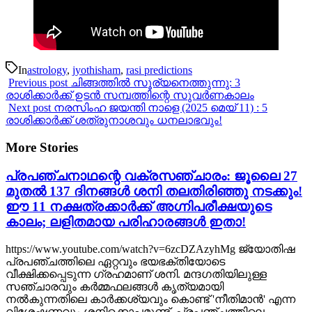
In
astrology
,
jyothisham
,
rasi predictions
Previous post
ചിങ്ങത്തിൽ സൂര്യനെത്തുന്നു: 3
രാശിക്കാർക്ക് ഉടൻ സമ്പത്തിന്റെ സുവർണകാലം
Next post
നരസിംഹ ജയന്തി നാളെ (2025 മെയ് 11) : 5
രാശിക്കാർക്ക് ശത്രുനാശവും ധനലാഭവും!
More Stories
പ്രപഞ്ചനാഥന്റെ വക്രസഞ്ചാരം: ജൂലൈ 27
മുതൽ 137 ദിനങ്ങൾ ശനി തലതിരിഞ്ഞു നടക്കും!
ഈ 11 നക്ഷത്രക്കാർക്ക് അഗ്നിപരീക്ഷയുടെ
കാലം; ലളിതമായ പരിഹാരങ്ങൾ ഇതാ!
https://www.youtube.com/watch?v=6zcDZAzyhMg ജ്യോതിഷ
പ്രപഞ്ചത്തിലെ ഏറ്റവും ഭയഭക്തിയോടെ
വീക്ഷിക്കപ്പെടുന്ന ഗ്രഹമാണ് ശനി. മന്ദഗതിയിലുള്ള
സഞ്ചാരവും കർമ്മഫലങ്ങൾ കൃത്യമായി
നൽകുന്നതിലെ കാർക്കശ്യവും കൊണ്ട് 'നീതിമാൻ' എന്ന
വിശേഷണവും ശനിക്കൊപ്പമുണ്ട്. പ്രപഞ്ചത്തിലെ...