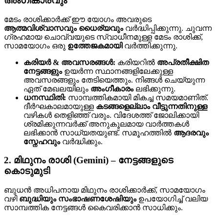
അംഗീകാരവും
മേടം രാശിക്കാർക്ക് ഈ യോഗം അവരുടെ
ആത്മവിശ്വാസവും ധൈര്യവും
വർദ്ധിപ്പിക്കുന്നു. ചുവന്ന
ഗ്രഹമായ ചൊവ്വയുടെ സ്വാധീനമുള്ള മേടം രാശിക്ക്,
സാമയോഗം ഒരു
ഉത്തേജകമായി
വർത്തിക്കുന്നു.
കരിയർ & അവസരങ്ങൾ:
കരിയറിൽ
അപ്രതീക്ഷിത
നേട്ടങ്ങളും
ഉയർന്ന സ്ഥാനങ്ങളിലേക്കുള്ള
അവസരങ്ങളും തേടിയെത്തും. നിങ്ങൾ ചെയ്യുന്ന
ഏത് മേഖലയിലും
അംഗീകാരം
ലഭിക്കുന്നു.
ധനസ്ഥിതി:
സാമ്പത്തികമായി മികച്ച സമയമാണിത്.
ദീർഘകാലമായുള്ള
കടങ്ങളെല്ലാം വീട്ടുന്നതിനുള്ള
വഴികൾ തെളിഞ്ഞ് വരും. വിദേശത്ത് ജോലിക്കായി
ശ്രമിക്കുന്നവർക്ക് അനുകൂലമായ വാർത്തകൾ
ലഭിക്കാൻ സാധ്യതയുണ്ട്. സമൂഹത്തിൽ
ആദരവും
സ്നേഹവും
വർദ്ധിക്കും.
2. മിഥുനം രാശി (Gemini) – നേട്ടങ്ങളുടെ
കൊടുമുടി
ബുധൻ അധിപനായ മിഥുനം രാശിക്കാർക്ക്, സാമയോഗം
വഴി
ബുദ്ധിയും സംഭാഷണശേഷിയും
ഉപയോഗിച്ച് വലിയ
സാമ്പത്തിക നേട്ടങ്ങൾ കൈവരിക്കാൻ സാധിക്കും.