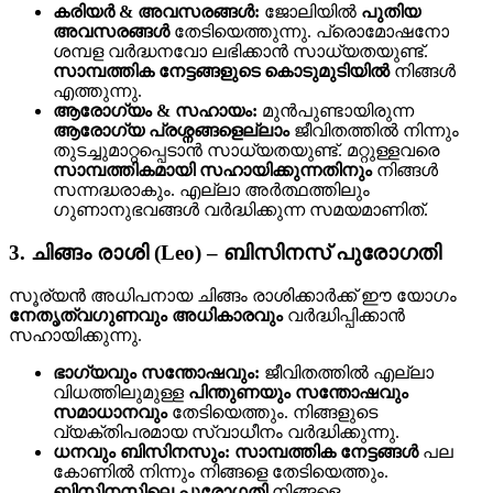
കരിയർ & അവസരങ്ങൾ:
ജോലിയിൽ
പുതിയ
അവസരങ്ങൾ
തേടിയെത്തുന്നു. പ്രൊമോഷനോ
ശമ്പള വർദ്ധനവോ ലഭിക്കാൻ സാധ്യതയുണ്ട്.
സാമ്പത്തിക നേട്ടങ്ങളുടെ കൊടുമുടിയിൽ
നിങ്ങൾ
എത്തുന്നു.
ആരോഗ്യം & സഹായം:
മുൻപുണ്ടായിരുന്ന
ആരോഗ്യ പ്രശ്നങ്ങളെല്ലാം
ജീവിതത്തിൽ നിന്നും
തുടച്ചുമാറ്റപ്പെടാൻ സാധ്യതയുണ്ട്. മറ്റുള്ളവരെ
സാമ്പത്തികമായി സഹായിക്കുന്നതിനും
നിങ്ങൾ
സന്നദ്ധരാകും. എല്ലാ അർത്ഥത്തിലും
ഗുണാനുഭവങ്ങൾ വർദ്ധിക്കുന്ന സമയമാണിത്.
3. ചിങ്ങം രാശി (Leo) – ബിസിനസ് പുരോഗതി
സൂര്യൻ അധിപനായ ചിങ്ങം രാശിക്കാർക്ക് ഈ യോഗം
നേതൃത്വഗുണവും അധികാരവും
വർദ്ധിപ്പിക്കാൻ
സഹായിക്കുന്നു.
ഭാഗ്യവും സന്തോഷവും:
ജീവിതത്തിൽ എല്ലാ
വിധത്തിലുമുള്ള
പിന്തുണയും സന്തോഷവും
സമാധാനവും
തേടിയെത്തും. നിങ്ങളുടെ
വ്യക്തിപരമായ സ്വാധീനം വർദ്ധിക്കുന്നു.
ധനവും ബിസിനസും:
സാമ്പത്തിക നേട്ടങ്ങൾ
പല
കോണിൽ നിന്നും നിങ്ങളെ തേടിയെത്തും.
ബിസിനസിലെ പുരോഗതി
നിങ്ങളെ