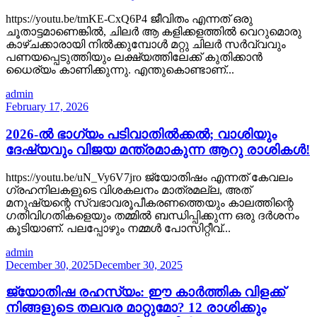
https://youtu.be/tmKE-CxQ6P4 ജീവിതം എന്നത് ഒരു
ചൂതാട്ടമാണെങ്കിൽ, ചിലർ ആ കളിക്കളത്തിൽ വെറുമൊരു
കാഴ്ചക്കാരായി നിൽക്കുമ്പോൾ മറ്റു ചിലർ സർവ്വവും
പണയപ്പെടുത്തിയും ലക്ഷ്യത്തിലേക്ക് കുതിക്കാൻ
ധൈര്യം കാണിക്കുന്നു. എന്തുകൊണ്ടാണ്...
admin
February 17, 2026
2026-ൽ ഭാഗ്യം പടിവാതിൽക്കൽ; വാശിയും
ദേഷ്യവും വിജയ മന്ത്രമാകുന്ന ആറു രാശികൾ!
https://youtu.be/uN_Vy6V7jro ജ്യോതിഷം എന്നത് കേവലം
ഗ്രഹനിലകളുടെ വിശകലനം മാത്രമല്ല, അത്
മനുഷ്യന്റെ സ്വഭാവരൂപീകരണത്തെയും കാലത്തിന്റെ
ഗതിവിഗതികളെയും തമ്മിൽ ബന്ധിപ്പിക്കുന്ന ഒരു ദർശനം
കൂടിയാണ്. പലപ്പോഴും നമ്മൾ പോസിറ്റീവ്...
admin
December 30, 2025
December 30, 2025
ജ്യോതിഷ രഹസ്യം: ഈ കാർത്തിക വിളക്ക്
നിങ്ങളുടെ തലവര മാറ്റുമോ? 12 രാശിക്കും