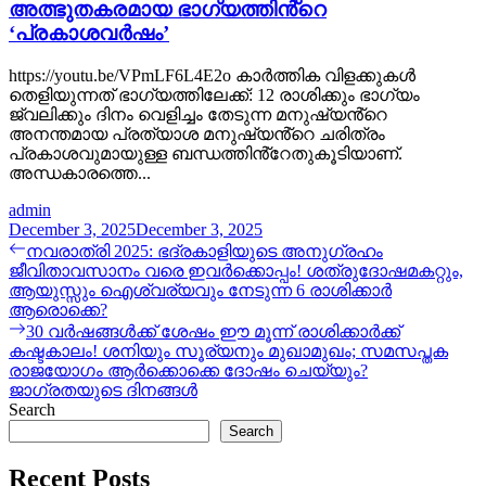
അത്ഭുതകരമായ ഭാഗ്യത്തിൻ്റെ
‘പ്രകാശവർഷം’
https://youtu.be/VPmLF6L4E2o കാർത്തിക വിളക്കുകൾ
തെളിയുന്നത് ഭാഗ്യത്തിലേക്ക്: 12 രാശിക്കും ഭാഗ്യം
ജ്വലിക്കും ദിനം വെളിച്ചം തേടുന്ന മനുഷ്യൻ്റെ
അനന്തമായ പ്രത്യാശ മനുഷ്യൻ്റെ ചരിത്രം
പ്രകാശവുമായുള്ള ബന്ധത്തിൻ്റേതുകൂടിയാണ്.
അന്ധകാരത്തെ...
admin
December 3, 2025
December 3, 2025
Post
Previous
നവരാത്രി 2025: ഭദ്രകാളിയുടെ അനുഗ്രഹം
post:
ജീവിതാവസാനം വരെ ഇവര്‍ക്കൊപ്പം! ശത്രുദോഷമകറ്റും,
navigation
ആയുസ്സും ഐശ്വര്യവും നേടുന്ന 6 രാശിക്കാർ
ആരൊക്കെ?
Next
30 വർഷങ്ങൾക്ക് ശേഷം ഈ മൂന്ന് രാശിക്കാർക്ക്
post:
കഷ്ടകാലം! ശനിയും സൂര്യനും മുഖാമുഖം; സമസപ്തക
രാജയോഗം ആർക്കൊക്കെ ദോഷം ചെയ്യും?
ജാഗ്രതയുടെ ദിനങ്ങൾ
Search
Search
Recent Posts