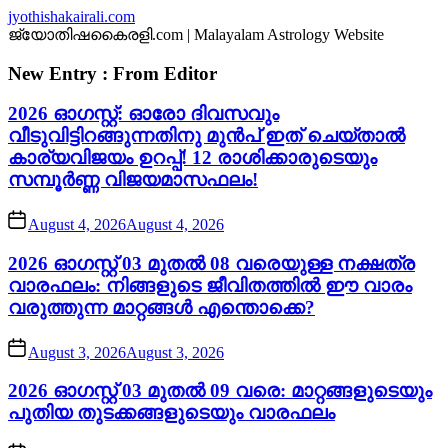
Skip
jyothishakairali.com
to
ജ്യോതിഷകൈരളി.com | Malayalam Astrology Website
the
content
New Entry : From Editor
2026 ഓഗസ്റ്റ്: ഓരോ ദിവസവും
വീടുവിട്ടിറങ്ങുന്നതിനു മുൻപ് ഇത് ചെയ്താൽ
കാര്യവിജയം ഉറപ്പ്! 12 രാശിക്കാരുടെയും
സമ്പൂർണ്ണ വിജയമാസഫലം!
August 4, 2026
August 4, 2026
2026 ഓഗസ്റ്റ് 03 മുതൽ 08 വരെയുള്ള നക്ഷത്ര
വാരഫലം: നിങ്ങളുടെ ജീവിതത്തിൽ ഈ വാരം
വരുത്തുന്ന മാറ്റങ്ങൾ എന്തൊക്കെ?
August 3, 2026
August 3, 2026
2026 ഓഗസ്റ്റ് 03 മുതൽ 09 വരെ: മാറ്റങ്ങളുടെയും
പുതിയ തുടക്കങ്ങളുടെയും വാരഫലം