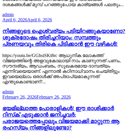
ദശകങ്ങൾക്ക് മുമ്പ് പറഞ്ഞുപോയ കാര്യങ്ങൾ പലതും...
admin
April 6, 2026
April 6, 2026
നിങ്ങളുടെ ഐശ്വര്യം പടിയിറങ്ങുകയാണോ?
ശുക്രദോഷം തിരിച്ചറിയാം; സമ്പത്തും
പ്രണയവും തിരികെ പിടിക്കാൻ ഈ വഴികൾ!
https://youtu.be/GGhsiSKt8rc ആധുനിക ലോകത്ത്
വിജയത്തിന്റെ അളവുകോലായി നാം കാണുന്നത് പണം,
സൗന്ദര്യം, ആഡംബരം, സുഖകരമായ ദാമ്പത്യം
എന്നിവയെയാണ്. എന്നാൽ കഠിനാധ്വാനം ചെയ്തിട്ടും
ഇവയെല്ലാം ഒരാൾക്ക് അപ്രാപ്യമാകുന്നത്
എന്തുകൊണ്ടാണ്?...
admin
February 26, 2026
February 26, 2026
ഭയമില്ലാത്ത പോരാളികൾ! ഈ രാശിക്കാർ
റിസ്‌ക് എടുക്കാൻ ജനിച്ചവർ;
പരാജയത്തെപ്പോലും വിജയമാക്കി മാറ്റുന്ന ആ
രഹസ്യം നിങ്ങളിലുണ്ടോ?