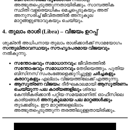
അത്ഭുതപ്പെടുത്തുന്നതായിരിക്കും. സാമ്പത്തിക
സ്ഥിതി വളരെയധികം മെച്ചപ്പെടുകയും അത്
അനുസരിച്ച് ജീവിതത്തിൽ അനുകൂല
മാറ്റങ്ങളുണ്ടാവുകയും ചെയ്യും.
4. തുലാം രാശി (Libra) – വിജയം ഉറപ്പ്
ശുക്രൻ അധിപനായ തുലാം രാശിക്കാർക്ക് സാമയോഗം
സന്തുലിതാവസ്ഥയും സൗഹൃദപരമായ വിജയവും
നൽകുന്നു.
സന്തോഷവും സമാധാനവും:
ജീവിതത്തിൽ
സന്തോഷവും സമാധാനവും
തേടിയെത്തും. പുതിയ
ബിസിനസ് സംരംഭങ്ങളെക്കുറിച്ചുള്ള
ചർച്ചകളും
കരാറുകളും
എല്ലാം വിജയത്തിലേക്ക് എത്തുന്നു.
ആസൂത്രണ വിജയം:
ദീർഘകാലമായി
ആസൂത്രണം
ചെയ്യുന്ന പല കാര്യങ്ങളിലും
ശ്രദ്ധ
കേന്ദ്രീകരിക്കാൻ പറ്റിയ സമയമാണിത്. ഓഫീസിലെ
കാര്യങ്ങൾ
അനുകൂലമായ പല മാറ്റങ്ങൾക്കും
തുടക്കമിടും. ഈ മാറ്റങ്ങളെല്ലാം
അത്ഭുതപ്പെടുത്തുന്ന തരത്തിലുള്ളതായിരിക്കും.