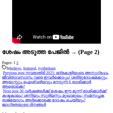
ശേഷം അടുത്ത പേജിൽ → (Page 2)
Pages:
1
2
In
believe
,
featured
,
jyothisham
Previous post
നവരാത്രി 2025: ഭദ്രകാളിയുടെ അനുഗ്രഹം
ജീവിതാവസാനം വരെ ഇവര്‍ക്കൊപ്പം! ശത്രുദോഷമകറ്റും,
ആയുസ്സും ഐശ്വര്യവും നേടുന്ന 6 രാശിക്കാർ
ആരൊക്കെ?
Next post
30 വർഷങ്ങൾക്ക് ശേഷം ഈ മൂന്ന് രാശിക്കാർക്ക്
കഷ്ടകാലം! ശനിയും സൂര്യനും മുഖാമുഖം; സമസപ്തക
രാജയോഗം ആർക്കൊക്കെ ദോഷം ചെയ്യും?
ജാഗ്രതയുടെ ദിനങ്ങൾ