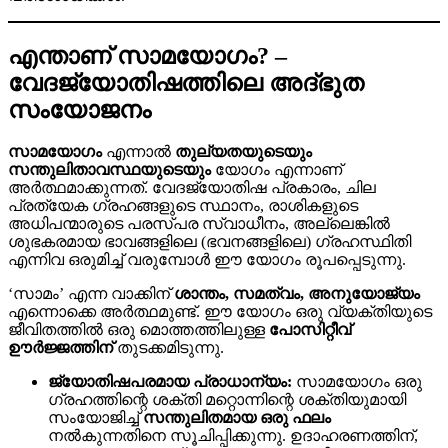
എന്താണ് സാമയോഗം? –
വേദജ്യോതിഷത്തിലെ അദ്ഭുത
സംയോജനം
സാമയോഗം
എന്നാൽ
തുല്യതയുടെയും
സന്തുലിതാവസ്ഥയുടെയും
യോഗം എന്നാണ്
അർത്ഥമാക്കുന്നത്. വേദജ്യോതിഷ പ്രകാരം, ചില
പ്രത്യേക ഗ്രഹങ്ങളുടെ സ്ഥാനം, രാശികളുടെ
അധിപന്മാരുടെ പരസ്പര സ്വാധീനം, അല്ലെങ്കിൽ
ശുഭകരമായ ഭാവങ്ങളിലെ (ഭവനങ്ങളിലെ) ഗ്രഹസ്ഥിതി
എന്നിവ ഒരുമിച്ച് വരുമ്പോൾ ഈ യോഗം രൂപപ്പെടുന്നു.
‘സാമം’ എന്ന വാക്കിന്
ശാന്തം, സമത്വം, അനുയോജ്യം
എന്നൊക്കെ അർത്ഥമുണ്ട്. ഈ യോഗം ഒരു വ്യക്തിയുടെ
ജീവിതത്തിൽ ഒരു മൊത്തത്തിലുള്ള
പോസിറ്റീവ്
ഊർജ്ജത്തിന്
തുടക്കമിടുന്നു.
ജ്യോതിഷപരമായ പ്രാധാന്യം:
സാമയോഗം ഒരു
ഗ്രഹത്തിന്റെ ശക്തി മറ്റൊന്നിന്റെ ശക്തിയുമായി
സംയോജിച്ച്
സന്തുലിതമായ ഒരു ഫലം
നൽകുന്നതിനെ സൂചിപ്പിക്കുന്നു. ഉദാഹരണത്തിന്,