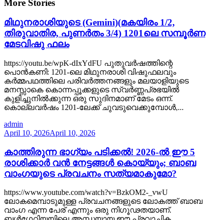
More Stories
മിഥുനരാശിയുടെ (Gemini)(മകയിരം 1/2,
തിരുവാതിര, പുണർതം 3/4) 1201ലെ സമ്പൂർണ
മേടവിഷു ഫലം
https://youtu.be/wpK-dIxYdFU പുതുവർഷത്തിന്റെ
പൊൻകണി: 1201-ലെ മിഥുനരാശി വിഷുഫലവും
കർമ്മപഥത്തിലെ പരിവർത്തനങ്ങളും മലയാളിയുടെ
മനസ്സാകെ കൊന്നപ്പൂക്കളുടെ സ്വർണ്ണപ്രഭയിൽ
കുളിച്ചുനിൽക്കുന്ന ഒരു സുദിനമാണ് മേടം ഒന്ന്.
കൊല്ലവർഷം 1201-ലേക്ക് ചുവടുവെക്കുമ്പോൾ,...
admin
April 10, 2026
April 10, 2026
കാത്തിരുന്ന ഭാഗ്യം പടിക്കൽ! 2026-ൽ ഈ 5
രാശിക്കാർ വൻ നേട്ടങ്ങൾ കൊയ്യും; ബാബ
വാംഗയുടെ പ്രവചനം സത്യമാകുമോ?
https://www.youtube.com/watch?v=BzkOM2-_vwU
ലോകമെമ്പാടുമുള്ള പ്രവചനങ്ങളുടെ ലോകത്ത് ബാബ
വാംഗ എന്ന പേര് എന്നും ഒരു നിഗൂഢതയാണ്.
ബൾഗേറിയയിലെ അന്ധയായ ഈ പ്രവാചിക