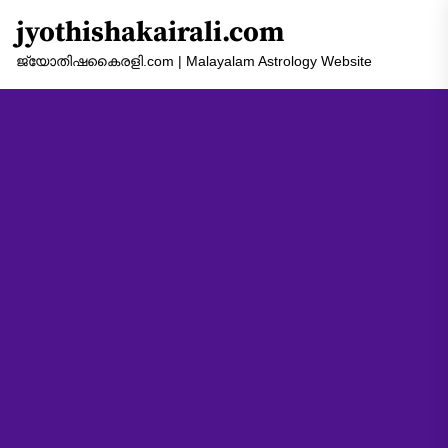
Skip
jyothishakairali.com
to
the
ജ്യോതിഷകൈരളി.com | Malayalam Astrology Website
content