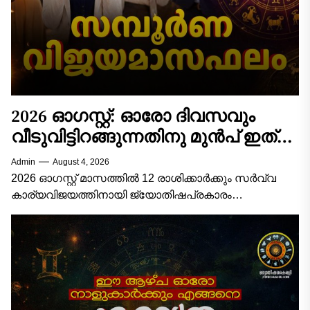
2026 ഓഗസ്റ്റ്: ഓരോ ദിവസവും
വീടുവിട്ടിറങ്ങുന്നതിനു മുൻപ് ഇത്
ചെയ്താൽ കാര്യവിജയം ഉറപ്പ്! 12
Admin
August 4, 2026
രാശിക്കാരുടെയും സമ്പൂർണ്ണ
2026 ഓഗസ്റ്റ് മാസത്തിൽ 12 രാശിക്കാർക്കും സർവ്വ
വിജയമാസഫലം!
കാര്യവിജയത്തിനായി ജ്യോതിഷപ്രകാരം
ശ്രദ്ധിക്കേണ്ട പ്രധാന കാര്യങ്ങൾ, ശുഭനിറങ്ങൾ,
ആരാധിക്കേണ്ട ദേവീദേവന്മാർ, അനുയോജ്യമായ
സമയങ്ങൾ, ചെയ്യേണ്ട വഴിപാടുകൾ/പ്രതിവിധികൾ,
ശുഭശകുനങ്ങൾ എന്നിവ...