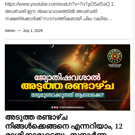
https://www.youtube.com/watch?v=7n7gO5aI5aQ 1.
അശ്വതി ഈ ദ്വൈവാരത്തിൽ അശ്വതി
നക്ഷത്രക്കാർക്ക് സാമ്പത്തികമായി ചില വലിയ
അനുകൂല മാറ്റങ്ങൾ പ്രതീക്ഷിക്കാം. ദീർഘനാളായി
Admin
July 1, 2026
മുടങ്ങിക്കിടന്ന പല കാര്യങ്ങളും പുനരാരംഭിക്കാൻ
സാധിക്കും. പുതിയ...
അടുത്ത രണ്ടാഴ്ച
നിങ്ങൾക്കെങ്ങനെ എന്നറിയാം, 12