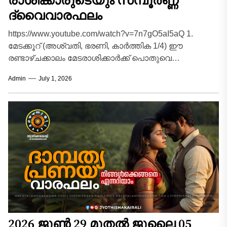
രാശിക്കാരുടെയും സമ്പൂർണ്ണ
ദ്വൈവാരഫലം
https://www.youtube.com/watch?v=7n7gO5aI5aQ 1.
മേടക്കൂറ് (അശ്വതി, ഭരണി, കാർത്തിക 1/4) ഈ
രണ്ടാഴ്ചക്കാലം മേടരാശിക്കാർക്ക് പൊതുവെ
അനുകൂലവും ഉന്മേഷഭരിതവുമായിരിക്കും.
Admin
July 1, 2026
തൊഴിൽരംഗത്ത് പുതിയ പ്രോജക്ടുകൾ ഏറ്റെടുക്കാനും
നേതൃത്വപാടവം തെളിയിക്കാനും സാധിക്കും....
2026 ജൂൺ 29 മുതൽ ജൂലൈ 05