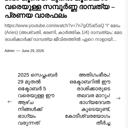
വരെയുള്ള സമ്പൂർണ്ണ ദാമ്പത്യ –
പ്രണയ വാരഫലം
https://www.youtube.com/watch?v=7n7gO5aI5aQ ♈ മേടം
(Aries) (അശ്വതി, ഭരണി, കാർത്തിക 1/4) ദാമ്പത്യം: മേട
രാശിക്കാർക്ക് ദാമ്പത്യ ജീവിതത്തിൽ ഏറെ നാളായി
നിലനിന്നിരുന്ന കടുപ്പമേറിയ അസ്വാരസ്യങ്ങളും
Admin
June 29, 2026
തെറ്റിദ്ധാരണകളും ഈ...
Post
2025 സെപ്തംബർ
അതിഗംഭീരം!
29 മുതൽ
ഒക്ടോബറിൽ ഈ
navigation
ഒക്ടോബർ 5
രാശിക്കാരുടെ
വരെയുള്ള ഈ
തലവര മാറും!
Nex
ആഴ്ച
ഭാഗ്യദേവത
Previous
pos
നിങ്ങൾക്ക്
കൂടെയുണ്ട്,
post:
ഭാഗ്യം
കോടീശ്വരയോഗം
വരുന്നത്
തീർച്ച