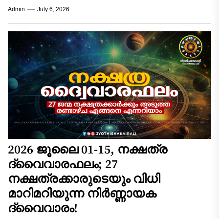
കൃത്യവും വിശദവുമായ വാരഫലം താഴെ നൽകുന്നു....
Admin
July 6, 2026
2026 ജൂലൈ 01-15, നക്ഷത്ര
ദ്വൈവാരഫലം; 27
നക്ഷത്രക്കാരുടെയും വിധി
മാറിമറിയുന്ന നിർണ്ണായക
ദ്വൈവാരം!