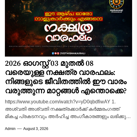
2026 ഓഗസ്റ്റ് 03 മുതൽ 08
വരെയുള്ള നക്ഷത്ര വാരഫലം:
നിങ്ങളുടെ ജീവിതത്തിൽ ഈ വാരം
വരുത്തുന്ന മാറ്റങ്ങൾ എന്തൊക്കെ?
https://www.youtube.com/watch?v=yD0qbdfiwAY 1.
അശ്വതി അശ്വതി നക്ഷത്രക്കാർക്ക് കർമ്മരംഗത്ത്
മികച്ച പ്രകടനവും അർഹിച്ച അംഗീകാരങ്ങളും ലഭിക്കുന്ന
വാരമാണിത്. മുൻപ് മുടങ്ങിക്കിടന്ന പല സുപ്രധാന
Admin
August 3, 2026
പദ്ധതികളും പുനരാരംഭിക്കാൻ സാധിക്കും.