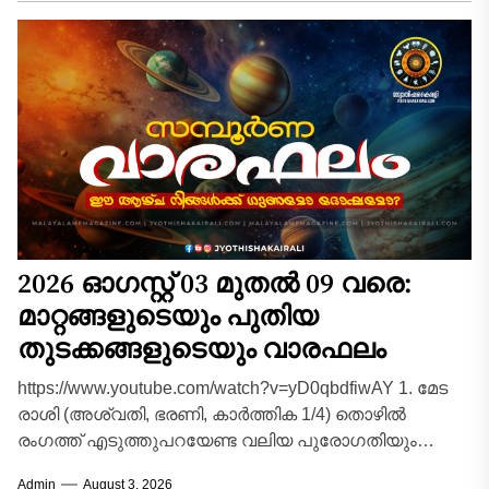
സാമ്പത്തിക...
2026 ഓഗസ്റ്റ് 03 മുതൽ 09 വരെ:
മാറ്റങ്ങളുടെയും പുതിയ
തുടക്കങ്ങളുടെയും വാരഫലം
https://www.youtube.com/watch?v=yD0qbdfiwAY 1. മേട
രാശി (അശ്വതി, ഭരണി, കാർത്തിക 1/4) തൊഴിൽ
രംഗത്ത് എടുത്തുപറയേണ്ട വലിയ പുരോഗതിയും
അനുകൂലമായ മാറ്റങ്ങളും ഉണ്ടാകുന്ന വാരമാണിത്.
Admin
August 3, 2026