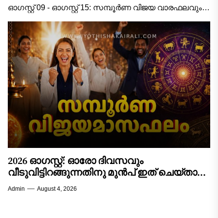
രാശിക്കാരുടെയും സമ്പൂർണ്ണ
ഓഗസ്റ്റ് 09 - ഓഗസ്റ്റ് 15: സമ്പൂർണ വിജയ വാരഫലവും
ജ്യോതിഷ വഴികാട്ടിയും 2026 ഓഗസ്റ്റ് 9 മുതൽ ഓഗസ്റ്റ്
വിജയവാരഫലം!
15 വരെയുള്ള വാരം...
2026 ഓഗസ്റ്റ്: ഓരോ ദിവസവും
വീടുവിട്ടിറങ്ങുന്നതിനു മുൻപ് ഇത് ചെയ്താൽ
കാര്യവിജയം ഉറപ്പ്! 12 രാശിക്കാരുടെയും
Admin
August 4, 2026
സമ്പൂർണ്ണ വിജയമാസഫലം!