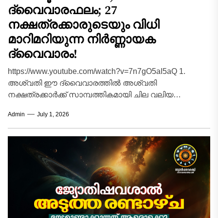
ദ്വൈവാരഫലം; 27
നക്ഷത്രക്കാരുടെയും വിധി
മാറിമറിയുന്ന നിർണ്ണായക
ദ്വൈവാരം!
https://www.youtube.com/watch?v=7n7gO5aI5aQ 1.
അശ്വതി ഈ ദ്വൈവാരത്തിൽ അശ്വതി
നക്ഷത്രക്കാർക്ക് സാമ്പത്തികമായി ചില വലിയ
അനുകൂല മാറ്റങ്ങൾ പ്രതീക്ഷിക്കാം. ദീർഘനാളായി
Admin
July 1, 2026
മുടങ്ങിക്കിടന്ന പല കാര്യങ്ങളും പുനരാരംഭിക്കാൻ
സാധിക്കും. പുതിയ...