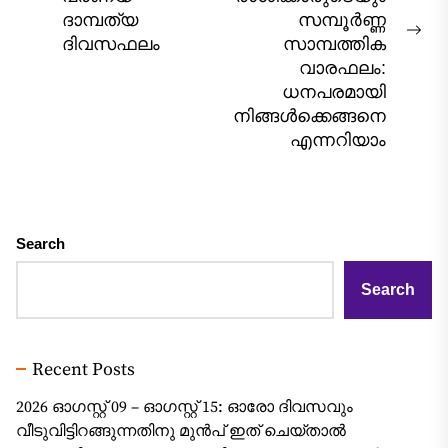
post:
ദാമ്പത്യ
സമ്പൂർണ്ണ
Nex
ദിവസഫലം
സാമ്പത്തിക
pos
വാരഫലം:
ധനപരമായി
നിങ്ങൾക്കെങ്ങനെ
എന്നറിയാം
Search
Search
Recent Posts
2026 ഓഗസ്റ്റ് 09 – ഓഗസ്റ്റ് 15: ഓരോ ദിവസവും
വീടുവിട്ടിറങ്ങുന്നതിനു മുൻപ് ഇത് ചെയ്താൽ