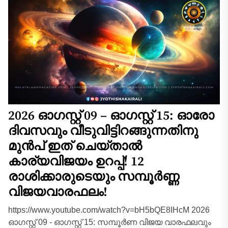
2026 ഓഗസ്റ്റ് 09 – ഓഗസ്റ്റ് 15: ഓരോ
ദിവസവും വീടുവിട്ടിറങ്ങുന്നതിനു
മുൻപ് ഇത് ചെയ്താൽ
കാര്യവിജയം ഉറപ്പ്! 12
രാശിക്കാരുടെയും സമ്പൂർണ്ണ
വിജയവാരഫലം!
https://www.youtube.com/watch?v=bH5bQE8IHcM 2026
ഓഗസ്റ്റ് 09 - ഓഗസ്റ്റ് 15: സമ്പൂർണ വിജയ വാരഫലവും