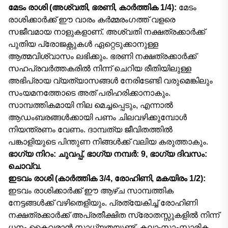
മേടം രാശി (അശ്വതി, ഭരണി, കാർത്തിക 1/4):
മേടം
രാശിക്കാർക്ക് ഈ വാരം കർമ്മരംഗത്ത് വളരെ
സജീവമായ നാളുകളാണ്. അശ്വതി നക്ഷത്രക്കാർക്ക്
പുതിയ പ്രോജക്റ്റുകൾ ഏറ്റെടുക്കാനുള്ള
ആത്മവിശ്വാസം ലഭിക്കും. ഭരണി നക്ഷത്രക്കാർക്ക്
സഹപ്രവർത്തകരിൽ നിന്ന് ചെറിയ രീതിയിലുള്ള
അഭിപ്രായ വ്യത്യാസങ്ങൾ നേരിടേണ്ടി വരുമെങ്കിലും
സംയമനത്തോടെ അത് പരിഹരിക്കാനാകും.
സാമ്പത്തികമായി നില മെച്ചപ്പെടും, എന്നാൽ
ആഡംബരങ്ങൾക്കായി പണം ചിലവഴിക്കുമ്പോൾ
നിയന്ത്രണം വേണം. ദാമ്പത്യ ജീവിതത്തിൽ
പങ്കാളിയുടെ പിന്തുണ നിങ്ങൾക്ക് വലിയ കരുത്താകും.
ഭാഗ്യ നിറം: ചുവപ്പ്, ഭാഗ്യ നമ്പർ: 9, ഭാഗ്യ ദിവസം:
ചൊവ്വ.
ഇടവം രാശി (കാർത്തിക 3/4, രോഹിണി, മകയിരം 1/2):
ഇടവം രാശിക്കാർക്ക് ഈ ആഴ്ച സാമ്പത്തിക
നേട്ടങ്ങൾക്ക് വഴിതെളിയും. പ്രത്യേകിച്ച് രോഹിണി
നക്ഷത്രക്കാർക്ക് അപ്രതീക്ഷിത സ്രോതസ്സുകളിൽ നിന്ന്
ധനം കൈവരാൻ സാധ്യതയുണ്ട്. കലാ-സാംസ്കാരിക