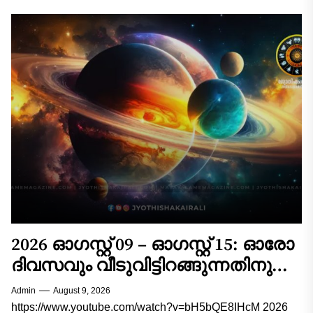
2026 ഓഗസ്റ്റ് 09 – ഓഗസ്റ്റ് 15: ഓരോ
ദിവസവും വീടുവിട്ടിറങ്ങുന്നതിനു
മുൻപ് ഇത് ചെയ്താൽ
Admin
August 9, 2026
കാര്യവിജയം ഉറപ്പ്! 12
https://www.youtube.com/watch?v=bH5bQE8IHcM 2026