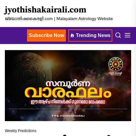
Skip
jyothishakairali.com
to
the
ജ്യോതിഷകൈരളി.com | Malayalam Astrology Website
content
Subscribe Now
Trending News
Weekly Predictions