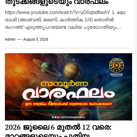
തുടക്കങ്ങളുടെയും വാരഫലം
https://www.youtube.com/watch?v=yD0qbdfiwAY 1. മേട
രാശി (അശ്വതി, ഭരണി, കാർത്തിക 1/4) തൊഴിൽ
രംഗത്ത് എടുത്തുപറയേണ്ട വലിയ പുരോഗതിയും
അനുകൂലമായ മാറ്റങ്ങളും ഉണ്ടാകുന്ന വാരമാണിത്.
Admin
August 3, 2026
സ്ഥാപനത്തിൽ പുതിയ ഉത്തരവാദിത്തങ്ങളും...
2026 ജൂലൈ 6 മുതൽ 12 വരെ:
മാറ്റങ്ങളുടെയും പുതിയ