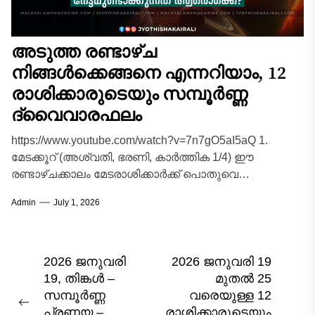
അടുത്ത രണ്ടാഴ്ച
നിങ്ങൾക്കെങ്ങനെ എന്നറിയാം, 12
രാശിക്കാരുടെയും സമ്പൂർണ്ണ
ദ്വൈവാരഫലം
https://www.youtube.com/watch?v=7n7gO5aI5aQ 1.
മേടക്കൂറ് (അശ്വതി, ഭരണി, കാർത്തിക 1/4) ഈ
രണ്ടാഴ്ചക്കാലം മേടരാശിക്കാർക്ക് പൊതുവെ
അനുകൂലവും ഉന്മേഷഭരിതവുമായിരിക്കും.
Admin
July 1, 2026
തൊഴിൽരംഗത്ത് പുതിയ പ്രോജക്ടുകൾ ഏറ്റെടുക്കാനും
നേതൃത്വപാടവം തെളിയിക്കാനും സാധിക്കും....
Post
2026 ജനുവരി
2026 ജനുവരി 19
19, തിങ്കൾ –
മുതൽ 25
navigation
സമ്പൂർണ്ണ
വരെയുള്ള 12
Previous
പ്രണയ –
രാശിക്കാരുടെയും