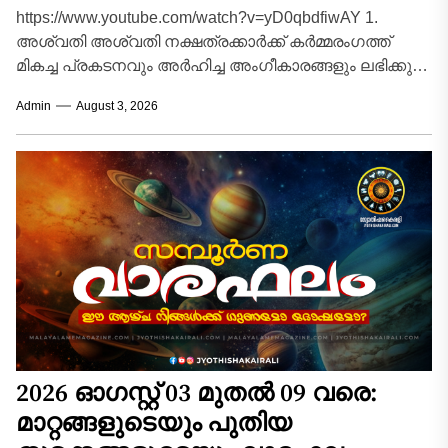
https://www.youtube.com/watch?v=yD0qbdfiwAY 1.
അശ്വതി അശ്വതി നക്ഷത്രക്കാർക്ക് കർമ്മരംഗത്ത്
മികച്ച പ്രകടനവും അർഹിച്ച അംഗീകാരങ്ങളും ലഭിക്കുന്ന
വാരമാണിത്. മുൻപ് മുടങ്ങിക്കിടന്ന പല സുപ്രധാന
Admin
August 3, 2026
പദ്ധതികളും പുനരാരംഭിക്കാൻ സാധിക്കും.
സാമ്പത്തിക...
2026 ഓഗസ്റ്റ് 03 മുതൽ 09 വരെ:
മാറ്റങ്ങളുടെയും പുതിയ