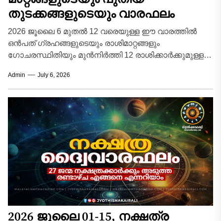
തുടക്കങ്ങളുടെയും വാരഫലം
2026 ജൂലൈ 6 മുതൽ 12 വരെയുള്ള ഈ വാരത്തിൽ
ഒൻപത് ഗ്രഹങ്ങളുടെയും രാശിമാറ്റങ്ങളും
ഗോചരസ്ഥിതിയും മുൻനിർത്തി 12 രാശിക്കാർക്കുമുള്ള
കൃത്യവും വിശദവുമായ വാരഫലം താഴെ നൽകുന്നു....
Admin
July 6, 2026
2026 ജൂലൈ 01-15, നക്ഷത്ര