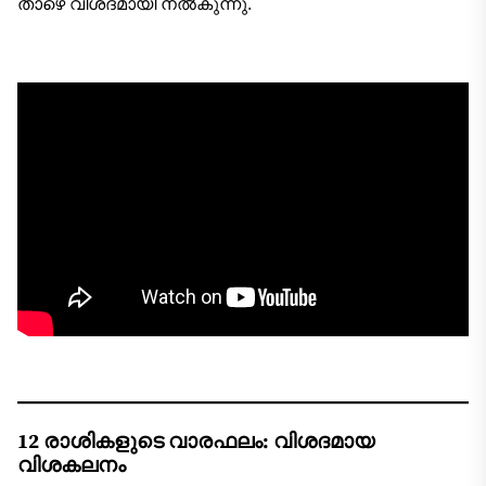
താഴെ വിശദമായി നൽകുന്നു.
12 രാശികളുടെ വാരഫലം: വിശദമായ
വിശകലനം