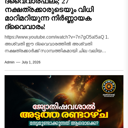
ദ്വൈവാരഫലം; 27
നക്ഷത്രക്കാരുടെയും വിധി
മാറിമറിയുന്ന നിർണ്ണായക
ദ്വൈവാരം!
https://www.youtube.com/watch?v=7n7gO5aI5aQ 1.
അശ്വതി ഈ ദ്വൈവാരത്തിൽ അശ്വതി
നക്ഷത്രക്കാർക്ക് സാമ്പത്തികമായി ചില വലിയ
അനുകൂല മാറ്റങ്ങൾ പ്രതീക്ഷിക്കാം. ദീർഘനാളായി
Admin
July 1, 2026
മുടങ്ങിക്കിടന്ന പല കാര്യങ്ങളും പുനരാരംഭിക്കാൻ
സാധിക്കും. പുതിയ...