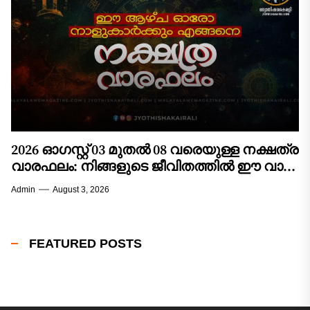
2026 ഓഗസ്റ്റ് 03 മുതൽ 08 വരെയുള്ള നക്ഷത്ര
വാരഫലം: നിങ്ങളുടെ ജീവിതത്തിൽ ഈ വാരം
വരുത്തുന്ന മാറ്റങ്ങൾ എന്തൊക്കെ?
Admin
August 3, 2026
FEATURED POSTS