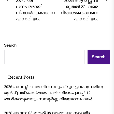
23 വരെ
2025 ആഗസ്റ്റ് 16
Previous
Nex
ധനപരമായി
മുതൽ 31 വരെ
post:
pos
നിങ്ങൾക്കെങ്ങനെ
നിങ്ങൾക്കെങ്ങനെ
എന്നറിയാം
എന്നറിയാം
Search
Search
Recent Posts
2026 ഓഗസ്റ്റ്: ഓരോ ദിവസവും വീടുവിട്ടിറങ്ങുന്നതിനു
മുൻപ് ഇത് ചെയ്താൽ കാര്യവിജയം ഉറപ്പ്! 12
രാശിക്കാരുടെയും സമ്പൂർണ്ണ വിജയമാസഫലം!
2026 ഓഗസ്റ്റ് 03 മുതൽ 08 വരെയുള്ള നക്ഷത്ര