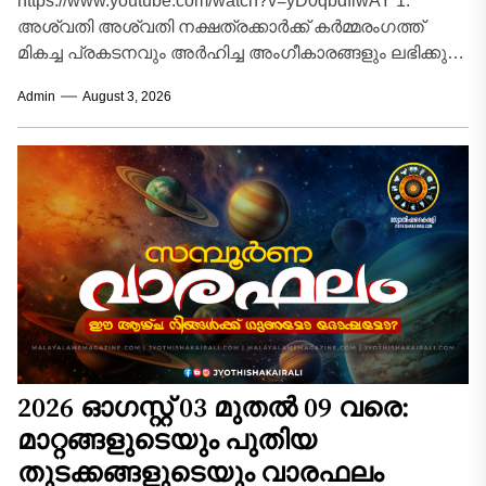
https://www.youtube.com/watch?v=yD0qbdfiwAY 1.
അശ്വതി അശ്വതി നക്ഷത്രക്കാർക്ക് കർമ്മരംഗത്ത്
മികച്ച പ്രകടനവും അർഹിച്ച അംഗീകാരങ്ങളും ലഭിക്കുന്ന
വാരമാണിത്. മുൻപ് മുടങ്ങിക്കിടന്ന പല സുപ്രധാന
Admin
August 3, 2026
പദ്ധതികളും പുനരാരംഭിക്കാൻ സാധിക്കും.
സാമ്പത്തിക...
2026 ഓഗസ്റ്റ് 03 മുതൽ 09 വരെ:
മാറ്റങ്ങളുടെയും പുതിയ
തുടക്കങ്ങളുടെയും വാരഫലം