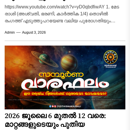
https://www.youtube.com/watch?v=yD0qbdfiwAY 1. മേട
രാശി (അശ്വതി, ഭരണി, കാർത്തിക 1/4) തൊഴിൽ
രംഗത്ത് എടുത്തുപറയേണ്ട വലിയ പുരോഗതിയും
അനുകൂലമായ മാറ്റങ്ങളും ഉണ്ടാകുന്ന വാരമാണിത്.
Admin
August 3, 2026
സ്ഥാപനത്തിൽ പുതിയ ഉത്തരവാദിത്തങ്ങളും...
2026 ജൂലൈ 6 മുതൽ 12 വരെ:
മാറ്റങ്ങളുടെയും പുതിയ