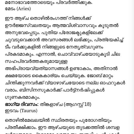
മനോഭാവത്തോടെയും പ്രവർത്തിക്കുക.
മേടം (Aries)
ഈ ആഴ്ച തൊഴിൽരംഗത്ത് നിങ്ങൾക്ക്
ഊർജ്ജസ്വലതയും ആത്മവിശ്വാസവും കൂടുതൽ
അനുഭവപ്പെടും. പുതിയ പ്രോജക്ടുകളിലേക്ക്
ചുവടുവെക്കാൻ അവസരങ്ങൾ ലഭിക്കും, പ്രത്യേകിച്ച്
ടീം വർക്കുകളിൽ നിങ്ങളുടെ നേതൃത്വഗുണം
പ്രകടമാകും. എന്നാൽ, ചൊവ്വാഴ്ചയോടുകൂടി ചില
സഹപ്രവർത്തകരുമായുള്ള
അഭിപ്രായവ്യത്യാസങ്ങൾ ഉണ്ടാകാം, അതിനാൽ
ക്ഷമയോടെ കൈകാര്യം ചെയ്യുക. ജോബ് മാറ്റം
ചിന്തിക്കുന്നവർക്ക് വ്യാഴാഴ്ചയോടെ നല്ല ഓഫറുകൾ
വരാം. ബിസിനസുകാർക്ക് പാർട്ട്നർഷിപ്പുകൾ
ഗുണകരമാകും.
ഭാഗ്യ ദിവസം:
തിങ്കളാഴ്ച (ആഗസ്റ്റ് 18)
ഇടവം (Taurus)
തൊഴിൽമേഖലയിൽ സ്ഥിരതയും പുരോഗതിയും
പ്രതീക്ഷിക്കാം. ഈ ആഴ്ചയുടെ തുടക്കത്തിൽ ശമ്പള