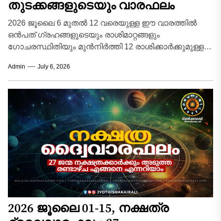
തുടക്കങ്ങളുടെയും വാരഫലം
2026 ജൂലൈ 6 മുതൽ 12 വരെയുള്ള ഈ വാരത്തിൽ
ഒൻപത് ഗ്രഹങ്ങളുടെയും രാശിമാറ്റങ്ങളും
ഗോചരസ്ഥിതിയും മുൻനിർത്തി 12 രാശിക്കാർക്കുമുള്ള
കൃത്യവും വിശദവുമായ വാരഫലം താഴെ നൽകുന്നു....
Admin
July 6, 2026
2026 ജൂലൈ 01-15, നക്ഷത്ര