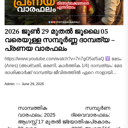
2026 ജൂൺ 29 മുതൽ ജൂലൈ 05
വരെയുള്ള സമ്പൂർണ്ണ ദാമ്പത്യ –
പ്രണയ വാരഫലം
https://www.youtube.com/watch?v=7n7gO5aI5aQ
മേടം
(Aries) (അശ്വതി, ഭരണി, കാർത്തിക 1/4) ദാമ്പത്യം: മേട
രാശിക്കാർക്ക് ദാമ്പത്യ ജീവിതത്തിൽ ഏറെ നാളായി
നിലനിന്നിരുന്ന കടുപ്പമേറിയ അസ്വാരസ്യങ്ങളും
Admin
June 29, 2026
തെറ്റിദ്ധാരണകളും ഈ...
Post
സാമ്പത്തിക
സമ്പൂർണ
വാരഫലം; 2025
ദ്വൈവാരഫലം:
navigation
ആഗസ്റ്റ് 17 മുതൽ
ജ്യോതിഷപ്രകാരം