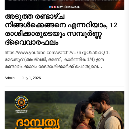
അടുത്ത രണ്ടാഴ്ച
നിങ്ങൾക്കെങ്ങനെ എന്നറിയാം, 12
രാശിക്കാരുടെയും സമ്പൂർണ്ണ
ദ്വൈവാരഫലം
https://www.youtube.com/watch?v=7n7gO5aI5aQ 1.
മേടക്കൂറ് (അശ്വതി, ഭരണി, കാർത്തിക 1/4) ഈ
രണ്ടാഴ്ചക്കാലം മേടരാശിക്കാർക്ക് പൊതുവെ
അനുകൂലവും ഉന്മേഷഭരിതവുമായിരിക്കും.
Admin
July 1, 2026
തൊഴിൽരംഗത്ത് പുതിയ പ്രോജക്ടുകൾ ഏറ്റെടുക്കാനും
നേതൃത്വപാടവം തെളിയിക്കാനും സാധിക്കും....