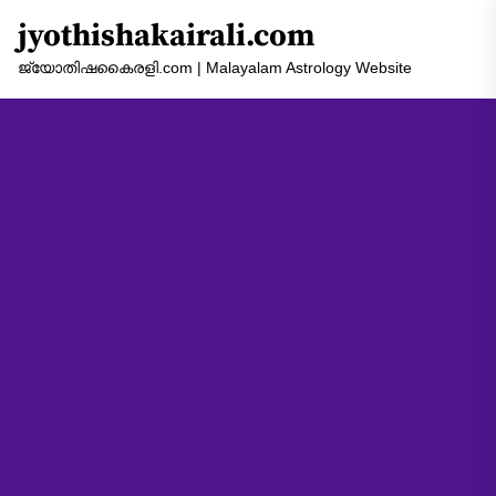
Skip
jyothishakairali.com
to
the
ജ്യോതിഷകൈരളി.com | Malayalam Astrology Website
content