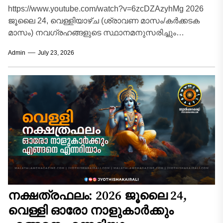
https://www.youtube.com/watch?v=6zcDZAzyhMg 2026
ജൂലൈ 24, വെള്ളിയാഴ്ച (ശ്രാവണ മാസം/കർക്കടക
മാസം) നവഗ്രഹങ്ങളുടെ സ്ഥാനമനുസരിച്ചും
ശുക്രവാരത്തിന്റെ വിശേഷതകൾ കണക്കിലെടുത്തും 12
Admin
July 23, 2026
രാശിക്കാർക്കും (അതുമായി ബന്ധപ്പെട്ട 27
ജന്മനക്ഷത്രങ്ങൾ ഉൾപ്പെടെ)...
നക്ഷത്രഫലം: 2026 ജൂലൈ 24,
വെള്ളി ഓരോ നാളുകാർക്കും