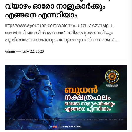
വ്യാഴം ഓരോ നാളുകാർക്കും
എങ്ങനെ എന്നറിയാം
https://www.youtube.com/watch?v=6zcDZAzyhMg 1.
അശ്വതി തൊഴിൽ രംഗത്ത് വലിയ പുരോഗതിയും
പുതിയ അവസരങ്ങളും വന്നുചേരുന്ന ദിവസമാണ്.
ഔദ്യോഗിക മേഖലയിൽ മേലധികാരികളിൽ നിന്ന്
Admin
July 22, 2026
പ്രത്യേക പ്രശംസയും പിന്തുണയും പ്രതീക്ഷിക്കാം.
നിർത്തിവെച്ച...