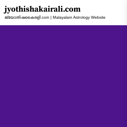
Skip
jyothishakairali.com
to
the
ജ്യോതിഷകൈരളി.com | Malayalam Astrology Website
content