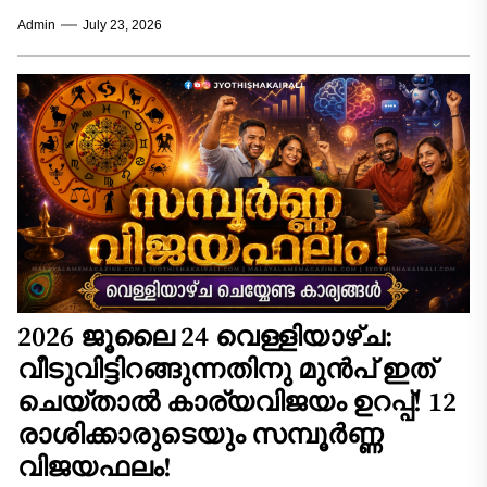
സവിശേഷമായ ഊർജ്ജമാറ്റങ്ങൾ സൃഷ്ടിക്കുന്ന
Admin
July 23, 2026
കാലയളവാണ്. ദക്ഷിണായനത്തിന്റെ
ആരംഭഘട്ടത്തിലൂടെ ഗ്രഹങ്ങൾ കടന്നുപോകുമ്പോൾ,
വ്യക്തിജീവിതത്തിലും തൊഴിൽമേഖലയിലും
ഉണ്ടാകുന്ന...
2026 ജൂലൈ 24 വെള്ളിയാഴ്ച:
വീടുവിട്ടിറങ്ങുന്നതിനു മുൻപ് ഇത്
ചെയ്താൽ കാര്യവിജയം ഉറപ്പ്! 12
രാശിക്കാരുടെയും സമ്പൂർണ്ണ
വിജയഫലം!