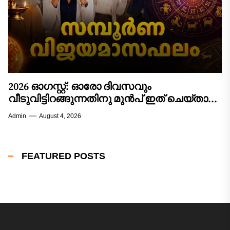
2026 ഓഗസ്റ്റ്: ഓരോ ദിവസവും
വീടുവിട്ടിറങ്ങുന്നതിനു മുൻപ് ഇത് ചെയ്താൽ
കാര്യവിജയം ഉറപ്പ്! 12 രാശിക്കാരുടെയും
Admin
August 4, 2026
സമ്പൂർണ്ണ വിജയമാസഫലം!
FEATURED POSTS