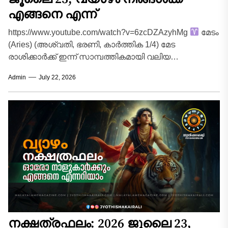
എങ്ങനെ എന്ന്
https://www.youtube.com/watch?v=6zcDZAzyhMg
മേടം
(Aries) (അശ്വതി, ഭരണി, കാർത്തിക 1/4) മേട
രാശിക്കാർക്ക് ഇന്ന് സാമ്പത്തികമായി വലിയ
മുന്നേറ്റത്തിന്റെ ദിനമാണ്. മുൻപ് നടത്തിയിട്ടുള്ള
Admin
July 22, 2026
നിക്ഷേപങ്ങളിൽ നിന്നോ കുടിശ്ശികയായി...
നക്ഷത്രഫലം: 2026 ജൂലൈ 23,