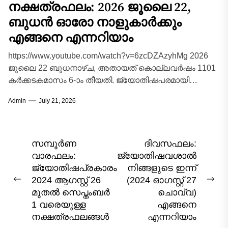
നക്ഷത്രഫലം: 2026 ജൂലൈ 22,
ബുധൻ ഓരോ നാളുകാർക്കും
എങ്ങനെ എന്നറിയാം
https://www.youtube.com/watch?v=6zcDZAzyhMg 2026
ജൂലൈ 22 ബുധനാഴ്ച, അതായത് കൊല്ലവർഷം 1101
കർക്കടകമാസം 6-ാം തീയതി. ജ്യോതിഷപരമായി
കർക്കടകമാസത്തിലെ ഈ ബുധനാഴ്ച
Admin
July 21, 2026
ബുധഗ്രഹത്തിന്റെ സ്വഭാവവിശേഷങ്ങളും ചന്ദ്രന്റെ
സ്വാധീനവും ചേരുന്ന...
Post
സമ്പൂർണ
ദിവസഫലം:
വാരഫലം:
ജ്യോതിഷവശാൽ
navigation
ജ്യോതിഷപ്രകാരം
നിങ്ങളുടെ ഇന്ന്‌
2024 ആഗസ്റ്റ്‌ 26
(2024 ഓഗസ്റ്റ് 27
Previous
Nex
മുതൽ സെപ്തംബർ
ചൊവ്വ)
post:
pos
1 വരെയുള്ള
എങ്ങനെ
നക്ഷത്രഫലങ്ങൾ
എന്നറിയാം