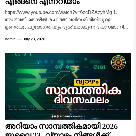
എങ്ങനെ എന്നറിയാം
https://www.youtube.com/watch?v=6zcDZAzyhMg 1.
അശ്വതി തൊഴിൽ രംഗത്ത് വലിയ രീതിയിലുള്ള
ഉണർവും പുരോഗതിയും ദൃശ്യമാകുന്ന ദിവസമാണിന്ന്.
സാമ്പത്തികമായി ഏറെ അനുകൂലമായ
Admin
July 23, 2026
സാഹചര്യങ്ങൾ വന്നുചേരും. ദീർഘകാലമായി മനസ്സിൽ
കൊണ്ടുനടക്കുന്ന പുതിയ...
അറിയാം സാമ്പത്തികമായി 2026
ജൂലൈ 23, വ്യാഴം നിങ്ങൾക്ക്