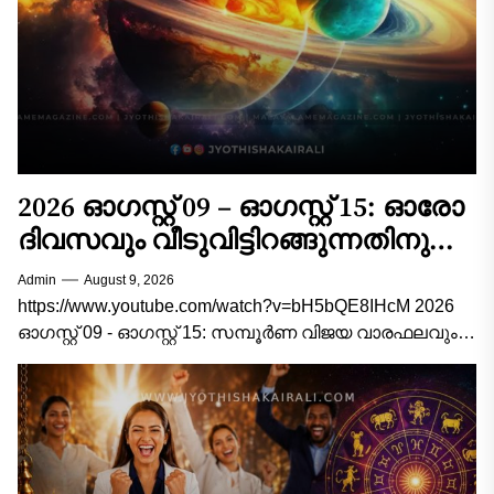
2026 ഓഗസ്റ്റ് 09 – ഓഗസ്റ്റ് 15: ഓരോ
ദിവസവും വീടുവിട്ടിറങ്ങുന്നതിനു
മുൻപ് ഇത് ചെയ്താൽ
Admin
August 9, 2026
കാര്യവിജയം ഉറപ്പ്! 12
https://www.youtube.com/watch?v=bH5bQE8IHcM 2026
രാശിക്കാരുടെയും സമ്പൂർണ്ണ
ഓഗസ്റ്റ് 09 - ഓഗസ്റ്റ് 15: സമ്പൂർണ വിജയ വാരഫലവും
ജ്യോതിഷ വഴികാട്ടിയും 2026 ഓഗസ്റ്റ് 9 മുതൽ ഓഗസ്റ്റ്
വിജയവാരഫലം!
15 വരെയുള്ള വാരം...