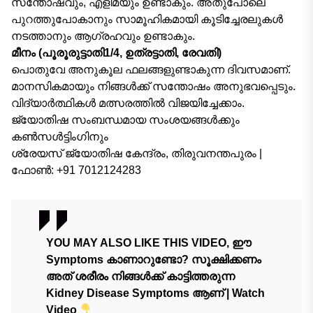
സന്തോഷവും, എളിമയും ഉണ്ടാകും. അതുപോലെ
പുറത്തുപോകാനും സാമൂഹികമായി കൂടിച്ചേരലുകൾ
നടത്താനും ആഗ്രഹവും ഉണ്ടാകും.
മീനം (പൂരൂരുട്ടാതി1/4, ഉത്രട്ടാതി, രേവതി)
പൊതുവേ അനുകൂല ഫലങ്ങളുണ്ടാകുന്ന ദിവസമാണ്.
മാനസികമായും നിങ്ങൾക്ക് സന്തോഷം അനുഭവപ്പെടും.
വിദ്യാർത്ഥികൾ മത്സരത്തിൽ വിജയിച്ചേക്കാം.
ജ്യോതിഷ സംബന്ധമായ സംശയങ്ങൾക്കും
കൺസൾട്ടിംഗിനും
ശ്രേയസ്‌ ജ്യോതിഷ കേന്ദ്രം, തിരുവനന്തപുരം |
ഫോൺ: +91 7012124283
YOU MAY ALSO LIKE THIS VIDEO, ഈ
Symptoms കാണാറുണ്ടോ? സൂക്ഷിക്കണം
അത്‌ ശരീരം നിങ്ങൾക്ക് കാട്ടിത്തരുന്ന
Kidney Disease Symptoms ആണ്‌ | Watch
Video