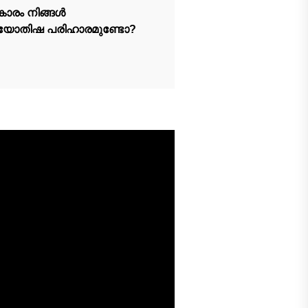
കാരം നിങ്ങൾ
ജ്യോതിഷ പരിഹാരമുണ്ടോ?