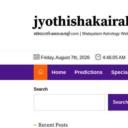
Skip
to
jyothishakaira
the
content
ജ്യോതിഷകൈരളി.com | Malayalam Astrology Web
Friday, August 7th, 2026
4:46:06 AM
Home
Predictions
Specia
Search
Searc
Recent Posts