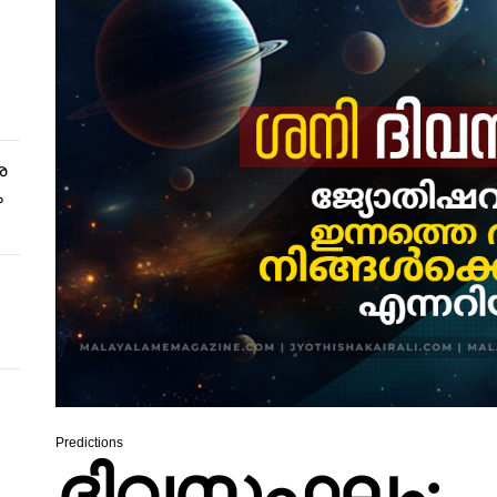
ര
ം
Predictions
ദിവസഫലം: