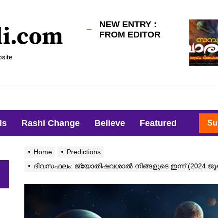
NEW ENTRY :
li.com
FROM EDITOR
site
ls
Rashi Change
Believe
Featured
Su
Home
Predictions
ദിവസഫലം: ജ്യോതിഷവശാൽ നിങ്ങളുടെ ഇന്ന്‌ (2024 ജ
h