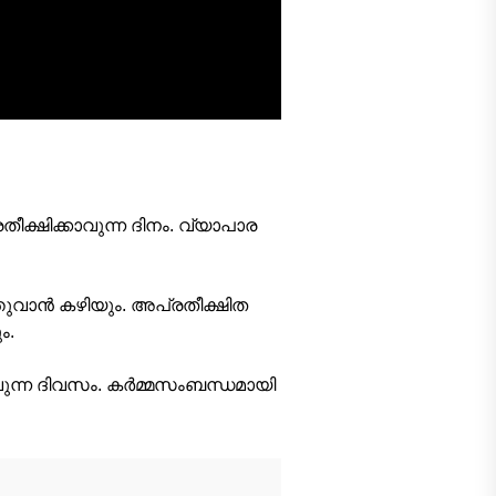
ക്ഷിക്കാവുന്ന ദിനം. വ്യാപാര
്തുവാന്‍ കഴിയും. അപ്രതീക്ഷിത
ം.
വുന്ന ദിവസം. കര്‍മ്മസംബന്ധമായി