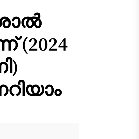
ശാൽ
്‌ (2024
ി)
നറിയാം