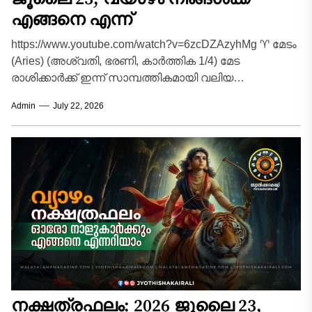
എങ്ങനെ എന്ന്
https://www.youtube.com/watch?v=6zcDZAzyhMg ♈ മേടം
(Aries) (അശ്വതി, ഭരണി, കാർത്തിക 1/4) മേട
രാശിക്കാർക്ക് ഇന്ന് സാമ്പത്തികമായി വലിയ
മുന്നേറ്റത്തിന്റെ ദിനമാണ്. മുൻപ് നടത്തിയിട്ടുള്ള
Admin
July 22, 2026
നിക്ഷേപങ്ങളിൽ നിന്നോ കുടിശ്ശികയായി...
നക്ഷത്രഫലം: 2026 ജൂലൈ 23,