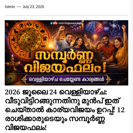
സവിശേഷമായ ഊർജ്ജമാറ്റങ്ങൾ സൃഷ്ടിക്കുന്ന
Admin
July 23, 2026
കാലയളവാണ്. ദക്ഷിണായനത്തിന്റെ
ആരംഭഘട്ടത്തിലൂടെ ഗ്രഹങ്ങൾ കടന്നുപോകുമ്പോൾ,
വ്യക്തിജീവിതത്തിലും തൊഴിൽമേഖലയിലും
ഉണ്ടാകുന്ന...
2026 ജൂലൈ 24 വെള്ളിയാഴ്ച:
വീടുവിട്ടിറങ്ങുന്നതിനു മുൻപ് ഇത്
ചെയ്താൽ കാര്യവിജയം ഉറപ്പ്! 12
രാശിക്കാരുടെയും സമ്പൂർണ്ണ
വിജയഫലം!