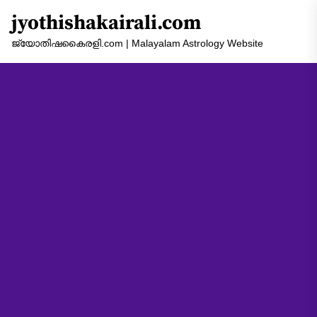
Skip
jyothishakairali.com
to
the
ജ്യോതിഷകൈരളി.com | Malayalam Astrology Website
content