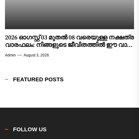
2026 ഓഗസ്റ്റ് 03 മുതൽ 08 വരെയുള്ള നക്ഷത്ര
വാരഫലം: നിങ്ങളുടെ ജീവിതത്തിൽ ഈ വാരം
വരുത്തുന്ന മാറ്റങ്ങൾ എന്തൊക്കെ?
Admin
August 3, 2026
FEATURED POSTS
FOLLOW US