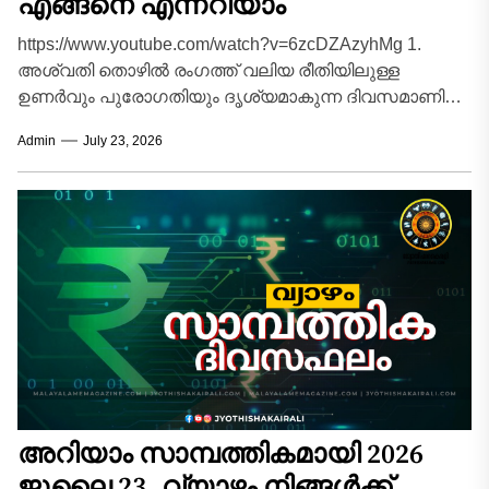
എങ്ങനെ എന്നറിയാം
https://www.youtube.com/watch?v=6zcDZAzyhMg 1.
അശ്വതി തൊഴിൽ രംഗത്ത് വലിയ രീതിയിലുള്ള
ഉണർവും പുരോഗതിയും ദൃശ്യമാകുന്ന ദിവസമാണിന്ന്.
സാമ്പത്തികമായി ഏറെ അനുകൂലമായ
Admin
July 23, 2026
സാഹചര്യങ്ങൾ വന്നുചേരും. ദീർഘകാലമായി മനസ്സിൽ
കൊണ്ടുനടക്കുന്ന പുതിയ...
അറിയാം സാമ്പത്തികമായി 2026
ജൂലൈ 23, വ്യാഴം നിങ്ങൾക്ക്