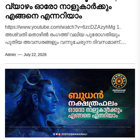
വ്യാഴം ഓരോ നാളുകാർക്കും
എങ്ങനെ എന്നറിയാം
https://www.youtube.com/watch?v=6zcDZAzyhMg 1.
അശ്വതി തൊഴിൽ രംഗത്ത് വലിയ പുരോഗതിയും
പുതിയ അവസരങ്ങളും വന്നുചേരുന്ന ദിവസമാണ്.
ഔദ്യോഗിക മേഖലയിൽ മേലധികാരികളിൽ നിന്ന്
Admin
July 22, 2026
പ്രത്യേക പ്രശംസയും പിന്തുണയും പ്രതീക്ഷിക്കാം.
നിർത്തിവെച്ച...