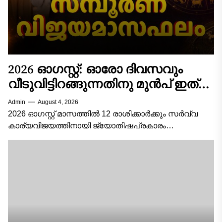
2026 ഓഗസ്റ്റ്: ഓരോ ദിവസവും
വീടുവിട്ടിറങ്ങുന്നതിനു മുൻപ് ഇത്
ചെയ്താൽ കാര്യവിജയം ഉറപ്പ്! 12
Admin
August 4, 2026
രാശിക്കാരുടെയും സമ്പൂർണ്ണ
2026 ഓഗസ്റ്റ് മാസത്തിൽ 12 രാശിക്കാർക്കും സർവ്വ
വിജയമാസഫലം!
കാര്യവിജയത്തിനായി ജ്യോതിഷപ്രകാരം
ശ്രദ്ധിക്കേണ്ട പ്രധാന കാര്യങ്ങൾ, ശുഭനിറങ്ങൾ,
ആരാധിക്കേണ്ട ദേവീദേവന്മാർ, അനുയോജ്യമായ
സമയങ്ങൾ, ചെയ്യേണ്ട വഴിപാടുകൾ/പ്രതിവിധികൾ,
ശുഭശകുനങ്ങൾ എന്നിവ...