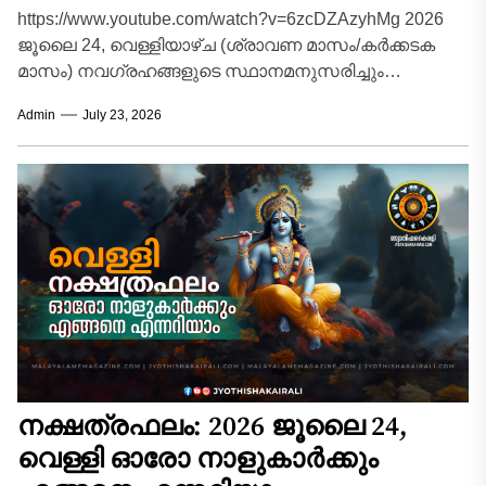
https://www.youtube.com/watch?v=6zcDZAzyhMg 2026
ജൂലൈ 24, വെള്ളിയാഴ്ച (ശ്രാവണ മാസം/കർക്കടക
മാസം) നവഗ്രഹങ്ങളുടെ സ്ഥാനമനുസരിച്ചും
ശുക്രവാരത്തിന്റെ വിശേഷതകൾ കണക്കിലെടുത്തും 12
Admin
July 23, 2026
രാശിക്കാർക്കും (അതുമായി ബന്ധപ്പെട്ട 27
ജന്മനക്ഷത്രങ്ങൾ ഉൾപ്പെടെ)...
നക്ഷത്രഫലം: 2026 ജൂലൈ 24,
വെള്ളി ഓരോ നാളുകാർക്കും