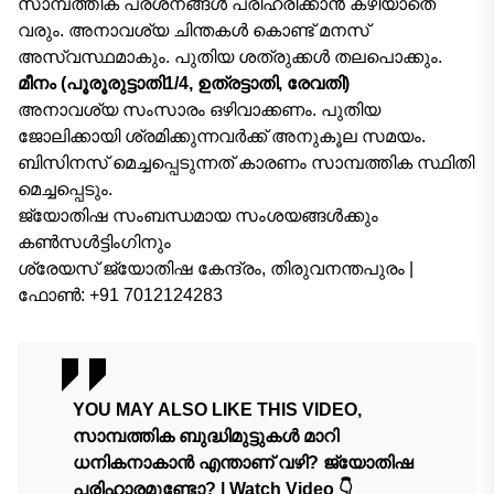
സാമ്പത്തിക പ്രശ്‌നങ്ങള്‍ പരിഹരിക്കാന്‍ കഴിയാതെ
വരും. അനാവശ്യ ചിന്തകള്‍ കൊണ്ട് മനസ്
അസ്വസ്ഥമാകും. പുതിയ ശത്രുക്കൾ തലപൊക്കും.
മീനം (പൂരൂരുട്ടാതി1/4, ഉത്രട്ടാതി, രേവതി)
അനാവശ്യ സംസാരം ഒഴിവാക്കണം. പുതിയ
ജോലിക്കായി ശ്രമിക്കുന്നവര്‍ക്ക് അനുകൂല സമയം.
ബിസിനസ് മെച്ചപ്പെടുന്നത് കാരണം സാമ്പത്തിക സ്ഥിതി
മെച്ചപ്പെടും.
ജ്യോതിഷ സംബന്ധമായ സംശയങ്ങൾക്കും
കൺസൾട്ടിംഗിനും
ശ്രേയസ്‌ ജ്യോതിഷ കേന്ദ്രം, തിരുവനന്തപുരം |
ഫോൺ: +91 7012124283
YOU MAY ALSO LIKE THIS VIDEO,
സാമ്പത്തിക ബുദ്ധിമുട്ടുകൾ മാറി
ധനികനാകാൻ എന്താണ്‌ വഴി? ജ്യോതിഷ
പരിഹാരമുണ്ടോ? | Watch Video 👇