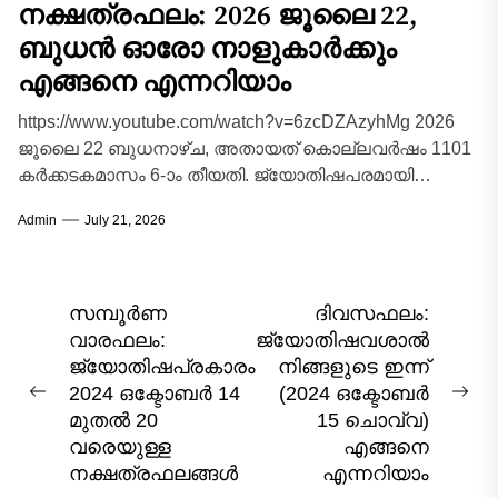
നക്ഷത്രഫലം: 2026 ജൂലൈ 22,
ബുധൻ ഓരോ നാളുകാർക്കും
എങ്ങനെ എന്നറിയാം
https://www.youtube.com/watch?v=6zcDZAzyhMg 2026
ജൂലൈ 22 ബുധനാഴ്ച, അതായത് കൊല്ലവർഷം 1101
കർക്കടകമാസം 6-ാം തീയതി. ജ്യോതിഷപരമായി
കർക്കടകമാസത്തിലെ ഈ ബുധനാഴ്ച
Admin
July 21, 2026
ബുധഗ്രഹത്തിന്റെ സ്വഭാവവിശേഷങ്ങളും ചന്ദ്രന്റെ
സ്വാധീനവും ചേരുന്ന...
Post
സമ്പൂർണ
ദിവസഫലം:
വാരഫലം:
ജ്യോതിഷവശാൽ
navigation
ജ്യോതിഷപ്രകാരം
നിങ്ങളുടെ ഇന്ന്‌
2024 ഒക്ടോബര്‍ 14
(2024 ഒക്ടോബർ
Previous
Nex
മുതല്‍ 20
15 ചൊവ്വ)
post:
pos
വരെയുള്ള
എങ്ങനെ
നക്ഷത്രഫലങ്ങൾ
എന്നറിയാം