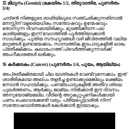
♊ മിഥുനം (Gemini) (മകയിരം 1/2, തിരുവാതിര, പുണർതം
3/4)
ചന്ദ്രൻ നിങ്ങളുടെ രാശിയിലൂടെ സഞ്ചരിക്കുന്നതിനാൽ
മനസ്സിന് വളരെയധികം സന്തോഷവും ഉന്മേഷവും
തോന്നുന്ന ദിവസമായിരിക്കും. മുടങ്ങിക്കിടന്ന പല
കാര്യങ്ങളും ഇന്ന് വേഗത്തിൽ പൂർത്തിയാക്കാൻ
സാധിക്കും. പുതിയ സൗഹൃദങ്ങൾ വഴി ജീവിതത്തിൽ വലിയ
മാറ്റങ്ങൾ ഉണ്ടായേക്കാം. സാമ്പത്തിക ഇടപാടുകളിൽ ലാഭം
പ്രതീക്ഷിക്കാം. കലാരംഗത്ത് പ്രവർത്തിക്കുന്നവർക്ക്
അംഗീകാരങ്ങൾ ലഭിക്കും.
♋ കർക്കടകം (Cancer) (പുണർതം 1/4, പൂയം, ആയില്യം)
അപ്രതീക്ഷിതമായി ചില യാത്രകൾ വേണ്ടിവന്നേക്കാം. ഇത്
ശാരീരികമായ അല്പം തളർച്ച ഉണ്ടാക്കുമെങ്കിലും ലക്ഷ്യം
നേടാൻ സഹായിക്കും. പണമിടപാടുകളിൽ അതീവ ശ്രദ്ധ
പുലർത്തണം, ആർക്കും ജാമ്യം നിൽക്കാൻ ഈ ദിവസം
അനുയോജ്യമല്ല. വീടിന്റെ അറ്റകുറ്റപ്പണികൾക്കായി
പണം ചെലവാക്കേണ്ടി വരും. പ്രിയപ്പെട്ടവരിൽ നിന്ന്
സന്തോഷവാർത്തകൾ കേൾക്കാൻ ഇടയാകും.