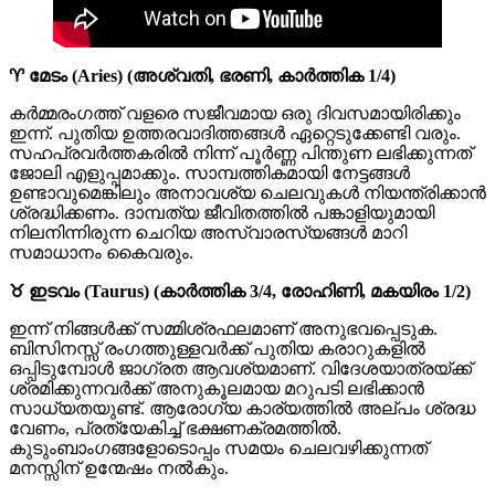
♈ മേടം (Aries) (അശ്വതി, ഭരണി, കാർത്തിക 1/4)
കർമ്മരംഗത്ത് വളരെ സജീവമായ ഒരു ദിവസമായിരിക്കും
ഇന്ന്. പുതിയ ഉത്തരവാദിത്തങ്ങൾ ഏറ്റെടുക്കേണ്ടി വരും.
സഹപ്രവർത്തകരിൽ നിന്ന് പൂർണ്ണ പിന്തുണ ലഭിക്കുന്നത്
ജോലി എളുപ്പമാക്കും. സാമ്പത്തികമായി നേട്ടങ്ങൾ
ഉണ്ടാവുമെങ്കിലും അനാവശ്യ ചെലവുകൾ നിയന്ത്രിക്കാൻ
ശ്രദ്ധിക്കണം. ദാമ്പത്യ ജീവിതത്തിൽ പങ്കാളിയുമായി
നിലനിന്നിരുന്ന ചെറിയ അസ്വാരസ്യങ്ങൾ മാറി
സമാധാനം കൈവരും.
♉ ഇടവം (Taurus) (കാർത്തിക 3/4, രോഹിണി, മകയിരം 1/2)
ഇന്ന് നിങ്ങൾക്ക് സമ്മിശ്രഫലമാണ് അനുഭവപ്പെടുക.
ബിസിനസ്സ് രംഗത്തുള്ളവർക്ക് പുതിയ കരാറുകളിൽ
ഒപ്പിടുമ്പോൾ ജാഗ്രത ആവശ്യമാണ്. വിദേശയാത്രയ്ക്ക്
ശ്രമിക്കുന്നവർക്ക് അനുകൂലമായ മറുപടി ലഭിക്കാൻ
സാധ്യതയുണ്ട്. ആരോഗ്യ കാര്യത്തിൽ അല്പം ശ്രദ്ധ
വേണം, പ്രത്യേകിച്ച് ഭക്ഷണക്രമത്തിൽ.
കുടുംബാംഗങ്ങളോടൊപ്പം സമയം ചെലവഴിക്കുന്നത്
മനസ്സിന് ഉന്മേഷം നൽകും.