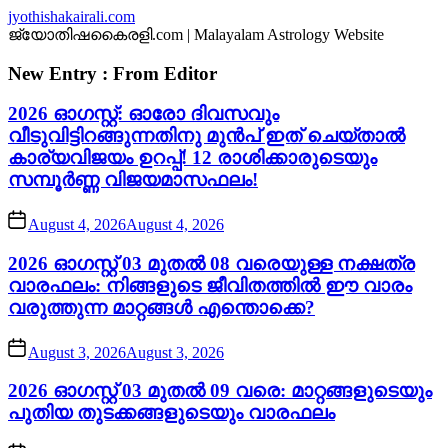
Skip
jyothishakairali.com
to
ജ്യോതിഷകൈരളി.com | Malayalam Astrology Website
the
content
New Entry : From Editor
2026 ഓഗസ്റ്റ്: ഓരോ ദിവസവും
വീടുവിട്ടിറങ്ങുന്നതിനു മുൻപ് ഇത് ചെയ്താൽ
കാര്യവിജയം ഉറപ്പ്! 12 രാശിക്കാരുടെയും
സമ്പൂർണ്ണ വിജയമാസഫലം!
August 4, 2026
August 4, 2026
2026 ഓഗസ്റ്റ് 03 മുതൽ 08 വരെയുള്ള നക്ഷത്ര
വാരഫലം: നിങ്ങളുടെ ജീവിതത്തിൽ ഈ വാരം
വരുത്തുന്ന മാറ്റങ്ങൾ എന്തൊക്കെ?
August 3, 2026
August 3, 2026
2026 ഓഗസ്റ്റ് 03 മുതൽ 09 വരെ: മാറ്റങ്ങളുടെയും
പുതിയ തുടക്കങ്ങളുടെയും വാരഫലം