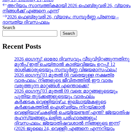
Post
Previous
അറിയാം സാമ്പത്തികമായി 2026 ഫെബ്രുവരി 26, വ്യാഴം
post:
നിങ്ങൾക്ക് എങ്ങനെ എന്ന്
navigation
Next
2026 ഫെബ്രുവരി 26, വ്യാഴം: സമ്പൂർണ്ണ പ്രണയ –
post:
ദാമ്പത്യ ദിവസഫലം
Search
Search
Recent Posts
2026 ഓഗസ്റ്റ്: ഓരോ ദിവസവും വീടുവിട്ടിറങ്ങുന്നതിനു
മുൻപ് ഇത് ചെയ്താൽ കാര്യവിജയം ഉറപ്പ്! 12
രാശിക്കാരുടെയും സമ്പൂർണ്ണ വിജയമാസഫലം!
2026 ഓഗസ്റ്റ് 03 മുതൽ 08 വരെയുള്ള നക്ഷത്ര
വാരഫലം: നിങ്ങളുടെ ജീവിതത്തിൽ ഈ വാരം
വരുത്തുന്ന മാറ്റങ്ങൾ എന്തൊക്കെ?
2026 ഓഗസ്റ്റ് 03 മുതൽ 09 വരെ: മാറ്റങ്ങളുടെയും
പുതിയ തുടക്കങ്ങളുടെയും വാരഫലം
കർക്കടക വെള്ളിയാഴ്ച: ഇല്ലായ്മകളുടെ
കർക്കടകത്തിൽ ഐശ്വര്യം നിറയ്ക്കാൻ
വെള്ളിയാഴ്ചകളിൽ ചെയ്യേണ്ടത് എന്ത്? ജ്യോതിഷ
രഹസ്യങ്ങളും ലളിത പരിഹാരങ്ങളും!
ദിവസഫലം: ജ്യോതിഷവശാൽ നിങ്ങളുടെ ഇന്ന്‌
(2026 ജൂലൈ 24, വെള്ളി) എങ്ങനെ എന്നറിയാം