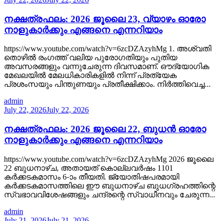
നക്ഷത്രഫലം: 2026 ജൂലൈ 23, വ്യാഴം ഓരോ
നാളുകാർക്കും എങ്ങനെ എന്നറിയാം
https://www.youtube.com/watch?v=6zcDZAzyhMg 1. അശ്വതി
തൊഴിൽ രംഗത്ത് വലിയ പുരോഗതിയും പുതിയ
അവസരങ്ങളും വന്നുചേരുന്ന ദിവസമാണ്. ഔദ്യോഗിക
മേഖലയിൽ മേലധികാരികളിൽ നിന്ന് പ്രത്യേക
പ്രശംസയും പിന്തുണയും പ്രതീക്ഷിക്കാം. നിർത്തിവെച്ച...
admin
July 22, 2026
July 22, 2026
നക്ഷത്രഫലം: 2026 ജൂലൈ 22, ബുധൻ ഓരോ
നാളുകാർക്കും എങ്ങനെ എന്നറിയാം
https://www.youtube.com/watch?v=6zcDZAzyhMg 2026 ജൂലൈ
22 ബുധനാഴ്ച, അതായത് കൊല്ലവർഷം 1101
കർക്കടകമാസം 6-ാം തീയതി. ജ്യോതിഷപരമായി
കർക്കടകമാസത്തിലെ ഈ ബുധനാഴ്ച ബുധഗ്രഹത്തിന്റെ
സ്വഭാവവിശേഷങ്ങളും ചന്ദ്രന്റെ സ്വാധീനവും ചേരുന്ന...
admin
July 21, 2026
July 21, 2026