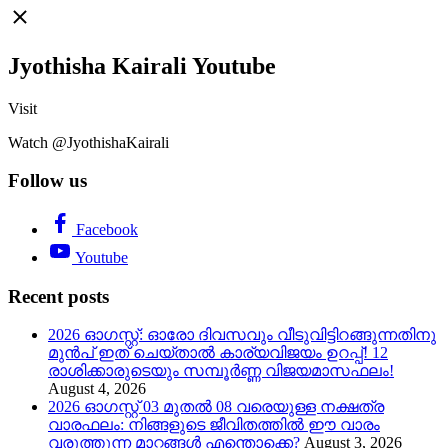
Jyothisha Kairali Youtube
Visit
Watch @JyothishaKairali
Follow us
Facebook
Youtube
Recent posts
2026 ഓഗസ്റ്റ്: ഓരോ ദിവസവും വീടുവിട്ടിറങ്ങുന്നതിനു
മുൻപ് ഇത് ചെയ്താൽ കാര്യവിജയം ഉറപ്പ്! 12
രാശിക്കാരുടെയും സമ്പൂർണ്ണ വിജയമാസഫലം!
August 4, 2026
2026 ഓഗസ്റ്റ് 03 മുതൽ 08 വരെയുള്ള നക്ഷത്ര
വാരഫലം: നിങ്ങളുടെ ജീവിതത്തിൽ ഈ വാരം
വരുത്തുന്ന മാറ്റങ്ങൾ എന്തൊക്കെ?
August 3, 2026