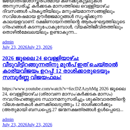
ജ്യോതിഷശാസ്ത്രപരമായ കണക്കുകൂട്ടലുകൾ
അനുസരിച്ച്, കർക്കടക മാസത്തിലെ വെള്ളിയാഴ്ച
ദിവസങ്ങൾ പ്രകൃതിയിലും മനുഷ്യമാനസങ്ങളിലും
സവിശേഷമായ ഊർജ്ജമാറ്റങ്ങൾ സൃഷ്ടിക്കുന്ന
കാലയളവാണ്. ദക്ഷിണായനത്തിന്റെ ആരംഭഘട്ടത്തിലൂടെ
ഗ്രഹങ്ങൾ കടന്നുപോകുമ്പോൾ, വ്യക്തിജീവിതത്തിലും
തൊഴിൽമേഖലയിലും ഉണ്ടാകുന്ന...
admin
July 23, 2026
July 23, 2026
2026 ജൂലൈ 24 വെള്ളിയാഴ്ച:
വീടുവിട്ടിറങ്ങുന്നതിനു മുൻപ് ഇത് ചെയ്താൽ
കാര്യവിജയം ഉറപ്പ്! 12 രാശിക്കാരുടെയും
സമ്പൂർണ്ണ വിജയഫലം!
https://www.youtube.com/watch?v=6zcDZAzyhMg 2026 ജൂലൈ
24, വെള്ളിയാഴ്ച (ശ്രാവണ മാസം/കർക്കടക മാസം)
നവഗ്രഹങ്ങളുടെ സ്ഥാനമനുസരിച്ചും ശുക്രവാരത്തിന്റെ
വിശേഷതകൾ കണക്കിലെടുത്തും 12 രാശിക്കാർക്കും
(അതുമായി ബന്ധപ്പെട്ട 27 ജന്മനക്ഷത്രങ്ങൾ ഉൾപ്പെടെ)...
admin
July 23, 2026
July 23, 2026