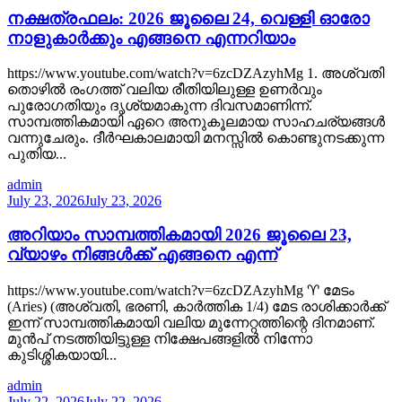
നക്ഷത്രഫലം: 2026 ജൂലൈ 24, വെള്ളി ഓരോ
നാളുകാർക്കും എങ്ങനെ എന്നറിയാം
https://www.youtube.com/watch?v=6zcDZAzyhMg 1. അശ്വതി
തൊഴിൽ രംഗത്ത് വലിയ രീതിയിലുള്ള ഉണർവും
പുരോഗതിയും ദൃശ്യമാകുന്ന ദിവസമാണിന്ന്.
സാമ്പത്തികമായി ഏറെ അനുകൂലമായ സാഹചര്യങ്ങൾ
വന്നുചേരും. ദീർഘകാലമായി മനസ്സിൽ കൊണ്ടുനടക്കുന്ന
പുതിയ...
admin
July 23, 2026
July 23, 2026
അറിയാം സാമ്പത്തികമായി 2026 ജൂലൈ 23,
വ്യാഴം നിങ്ങൾക്ക് എങ്ങനെ എന്ന്
https://www.youtube.com/watch?v=6zcDZAzyhMg ♈ മേടം
(Aries) (അശ്വതി, ഭരണി, കാർത്തിക 1/4) മേട രാശിക്കാർക്ക്
ഇന്ന് സാമ്പത്തികമായി വലിയ മുന്നേറ്റത്തിന്റെ ദിനമാണ്.
മുൻപ് നടത്തിയിട്ടുള്ള നിക്ഷേപങ്ങളിൽ നിന്നോ
കുടിശ്ശികയായി...
admin
July 22, 2026
July 22, 2026