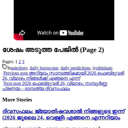
ശേഷം അടുത്ത പേജിൽ (Page 2)
Pages:
1
2
3
In
astrology
,
daily horoscope
,
daily predictions
,
jyothisham
Previous post
അറിയാം സാമ്പത്തികമായി 2026 ഫെബ്രുവരി
26, വ്യാഴം നിങ്ങൾക്ക് എങ്ങനെ എന്ന്
Next post
2026 ഫെബ്രുവരി 26, വ്യാഴം: സമ്പൂർണ്ണ
പ്രണയ – ദാമ്പത്യ ദിവസഫലം
More Stories
ദിവസഫലം: ജ്യോതിഷവശാൽ നിങ്ങളുടെ ഇന്ന്‌
(2026 ജൂലൈ 24, വെള്ളി) എങ്ങനെ എന്നറിയാം