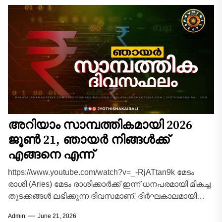
അറിയാം സാമ്പത്തികമായി 2026
ജൂൺ 21, ഞായർ നിങ്ങൾക്ക്
എങ്ങനെ എന്ന്
https://www.youtube.com/watch?v=_-RjATtan9k മേടം
രാശി (Aries) മേടം രാശിക്കാർക്ക് ഇന്ന് ധനപരമായി മികച്ച
തുടക്കങ്ങൾ ലഭിക്കുന്ന ദിവസമാണ്. ദീർഘകാലമായി
മുടങ്ങിക്കിടന്ന കുടിശ്ശികകളും കടങ്ങളും
Admin
June 21, 2026
അപ്രതീക്ഷിതമായി കൈകളിൽ വന്നുചേരും. പുതിയ...