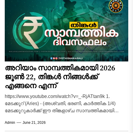
അറിയാം സാമ്പത്തികമായി 2026
ജൂൺ 22, തിങ്കൾ നിങ്ങൾക്ക്
എങ്ങനെ എന്ന്
https://www.youtube.com/watch?v=_-RjATtan9k 1.
മേടക്കൂറ് (Aries) - (അശ്വതി, ഭരണി, കാർത്തിക 1/4)
മേടക്കൂറുകാർക്ക് ഈ തിങ്കളാഴ്ച സാമ്പത്തികമായി
കരിയറിലും ബിസിനസ്സിലും വലിയ മുന്നേറ്റങ്ങൾ
Admin
June 21, 2026
ഉണ്ടാക്കാൻ സാധിക്കുന്ന അനുകൂലമായ...