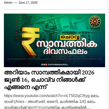
Admin
June 17, 2026
ചൊവ്വയുടെ അനുകൂലാവസ്ഥ ബിസിനസ്സിൽ...
അറിയാം സാമ്പത്തികമായി 2026
ജൂൺ 16, ചൊവ്വ നിങ്ങൾക്ക്
എങ്ങനെ എന്ന്
https://www.youtube.com/watch?v=nLT502qCRyg മേടം
രാശി (Aries - അശ്വതി, ഭരണി, കാർത്തിക 1/4) മേടം
രാശിക്കാർക്ക് ഇന്ന് സാമ്പത്തിക കാര്യങ്ങളിൽ