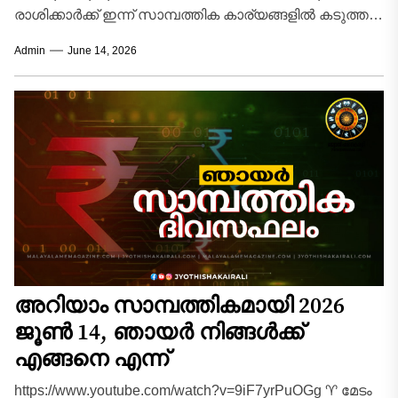
രാശിക്കാർക്ക് ഇന്ന് സാമ്പത്തിക കാര്യങ്ങളിൽ കടുത്ത
നിയന്ത്രണങ്ങൾ ആവശ്യമായ ദിവസമാണ്. വരുമാനം
Admin
June 14, 2026
സാധാരണ...
അറിയാം സാമ്പത്തികമായി 2026
ജൂൺ 14, ഞായർ നിങ്ങൾക്ക്
എങ്ങനെ എന്ന്
https://www.youtube.com/watch?v=9iF7yrPuOGg ♈ മേടം