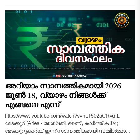
അറിയാം സാമ്പത്തികമായി 2026
ജൂൺ 18, വ്യാഴം നിങ്ങൾക്ക്
എങ്ങനെ എന്ന്
https://www.youtube.com/watch?v=nLT502qCRyg 1.
മേടക്കൂറ് (Aries - അശ്വതി, ഭരണി, കാർത്തിക 1/4)
മേടക്കൂറുകാർക്ക് ഇന്ന് സാമ്പത്തികമായി സമ്മിശ്രമായ
ഒരു ദിവസമാണ്. നിങ്ങളുടെ രാശ്യാധിപനായ