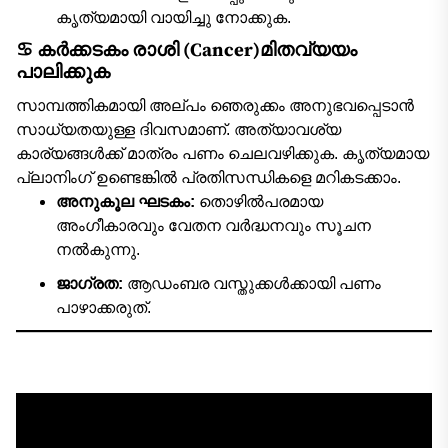
കൃത്യമായി വായിച്ചു നോക്കുക.
♋ കർക്കടകം രാശി (Cancer)മിതവ്യയം
പാലിക്കുക
സാമ്പത്തികമായി അല്പം ഞെരുക്കം അനുഭവപ്പെടാൻ
സാധ്യതയുള്ള ദിവസമാണ്. അത്യാവശ്യ
കാര്യങ്ങൾക്ക് മാത്രം പണം ചെലവഴിക്കുക. കൃത്യമായ
പ്ലാനിംഗ് ഉണ്ടെങ്കിൽ പ്രതിസന്ധികളെ മറികടക്കാം.
അനുകൂല ഘടകം:
തൊഴിൽപരമായ
അംഗീകാരവും വേതന വർദ്ധനവും സൂചന
നൽകുന്നു.
ജാഗ്രത:
ആഡംബര വസ്തുക്കൾക്കായി പണം
പാഴാക്കരുത്.