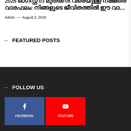
2026 ഓഗസ്റ്റ് 03 മുതൽ 08 വരെയുള്ള നക്ഷത്ര
വാരഫലം: നിങ്ങളുടെ ജീവിതത്തിൽ ഈ വാരം
വരുത്തുന്ന മാറ്റങ്ങൾ എന്തൊക്കെ?
Admin
August 3, 2026
FEATURED POSTS
FOLLOW US
FACEBOOK
YOUTUBE