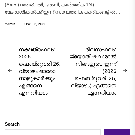
(Aries) (അശ്വതി, ഭരണി, കാർത്തിക 1/4)
മേടരാശിക്കാർക്ക് ഇന്ന് സാമ്പത്തിക കാര്യങ്ങളിൽ
അതീവ ശ്രദ്ധ പുലർത്തേണ്ട ഒരു ദിവസമാണ്.
Admin
June 13, 2026
ധനസ്ഥാനത്ത് നിൽക്കുന്ന ഗ്രഹങ്ങളുടെ...
Post
നക്ഷത്രഫലം:
ദിവസഫലം:
2026
ജ്യോതിഷവശാൽ
navigation
ഫെബ്രുവരി 26,
നിങ്ങളുടെ ഇന്ന്‌
വ്യാഴം ഓരോ
(2026
Previous
Nex
നാളുകാർക്കും
ഫെബ്രുവരി 26,
post:
pos
എങ്ങനെ
വ്യാഴം) എങ്ങനെ
എന്നറിയാം
എന്നറിയാം
Search