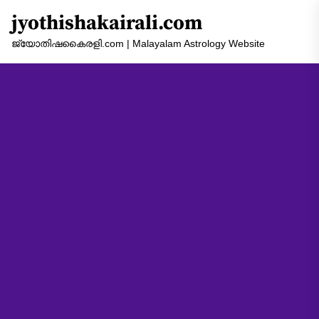
Skip
jyothishakairali.com
to
the
ജ്യോതിഷകൈരളി.com | Malayalam Astrology Website
content