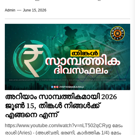
അത്യധികം ജാഗ്രത പുലർത്തേണ്ട ദിവസമാണ്.
Admin
June 15, 2026
നിങ്ങളുടെ രാശിനാഥനായ...
അറിയാം സാമ്പത്തികമായി 2026
ജൂൺ 15, തിങ്കൾ നിങ്ങൾക്ക്
എങ്ങനെ എന്ന്
https://www.youtube.com/watch?v=nLT502qCRyg മേടം
രാശി (Aries) - (അശ്വതി, ഭരണി, കാർത്തിക 1/4) മേടം