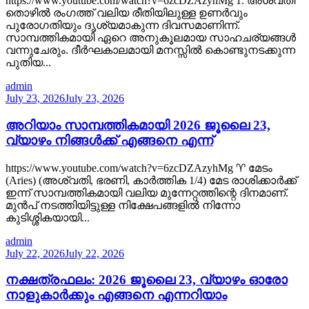
https://www.youtube.com/watch?v=6zcDZAzyhMg 1. അശ്വതി
തൊഴിൽ രംഗത്ത് വലിയ രീതിയിലുള്ള ഉണർവും
പുരോഗതിയും ദൃശ്യമാകുന്ന ദിവസമാണിന്ന്.
സാമ്പത്തികമായി ഏറെ അനുകൂലമായ സാഹചര്യങ്ങൾ
വന്നുചേരും. ദീർഘകാലമായി മനസ്സിൽ കൊണ്ടുനടക്കുന്ന
പുതിയ...
admin
July 23, 2026
July 23, 2026
അറിയാം സാമ്പത്തികമായി 2026 ജൂലൈ 23,
വ്യാഴം നിങ്ങൾക്ക് എങ്ങനെ എന്ന്
https://www.youtube.com/watch?v=6zcDZAzyhMg ♈ മേടം
(Aries) (അശ്വതി, ഭരണി, കാർത്തിക 1/4) മേട രാശിക്കാർക്ക്
ഇന്ന് സാമ്പത്തികമായി വലിയ മുന്നേറ്റത്തിന്റെ ദിനമാണ്.
മുൻപ് നടത്തിയിട്ടുള്ള നിക്ഷേപങ്ങളിൽ നിന്നോ
കുടിശ്ശികയായി...
admin
July 22, 2026
July 22, 2026
നക്ഷത്രഫലം: 2026 ജൂലൈ 23, വ്യാഴം ഓരോ
നാളുകാർക്കും എങ്ങനെ എന്നറിയാം