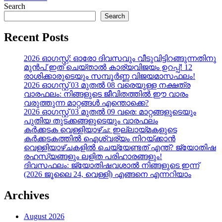
Search
Search
Recent Posts
2026 ഓഗസ്റ്റ്: ഓരോ ദിവസവും വീടുവിട്ടിറങ്ങുന്നതിനു
മുൻപ് ഇത് ചെയ്താൽ കാര്യവിജയം ഉറപ്പ്! 12
രാശിക്കാരുടെയും സമ്പൂർണ്ണ വിജയമാസഫലം!
2026 ഓഗസ്റ്റ് 03 മുതൽ 08 വരെയുള്ള നക്ഷത്ര
വാരഫലം: നിങ്ങളുടെ ജീവിതത്തിൽ ഈ വാരം
വരുത്തുന്ന മാറ്റങ്ങൾ എന്തൊക്കെ?
2026 ഓഗസ്റ്റ് 03 മുതൽ 09 വരെ: മാറ്റങ്ങളുടെയും
പുതിയ തുടക്കങ്ങളുടെയും വാരഫലം
കർക്കടക വെള്ളിയാഴ്ച: ഇല്ലായ്മകളുടെ
കർക്കടകത്തിൽ ഐശ്വര്യം നിറയ്ക്കാൻ
വെള്ളിയാഴ്ചകളിൽ ചെയ്യേണ്ടത് എന്ത്? ജ്യോതിഷ
രഹസ്യങ്ങളും ലളിത പരിഹാരങ്ങളും!
ദിവസഫലം: ജ്യോതിഷവശാൽ നിങ്ങളുടെ ഇന്ന്‌
(2026 ജൂലൈ 24, വെള്ളി) എങ്ങനെ എന്നറിയാം
Archives
August 2026