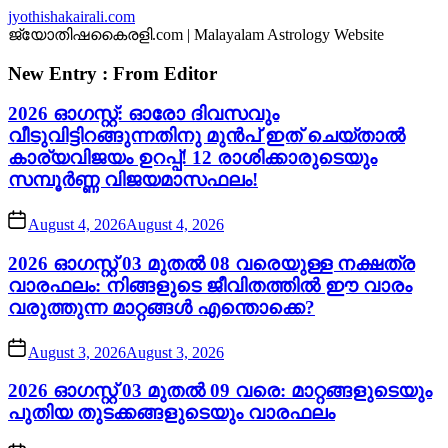
Skip
jyothishakairali.com
to
ജ്യോതിഷകൈരളി.com | Malayalam Astrology Website
the
content
New Entry : From Editor
2026 ഓഗസ്റ്റ്: ഓരോ ദിവസവും
വീടുവിട്ടിറങ്ങുന്നതിനു മുൻപ് ഇത് ചെയ്താൽ
കാര്യവിജയം ഉറപ്പ്! 12 രാശിക്കാരുടെയും
സമ്പൂർണ്ണ വിജയമാസഫലം!
August 4, 2026
August 4, 2026
2026 ഓഗസ്റ്റ് 03 മുതൽ 08 വരെയുള്ള നക്ഷത്ര
വാരഫലം: നിങ്ങളുടെ ജീവിതത്തിൽ ഈ വാരം
വരുത്തുന്ന മാറ്റങ്ങൾ എന്തൊക്കെ?
August 3, 2026
August 3, 2026
2026 ഓഗസ്റ്റ് 03 മുതൽ 09 വരെ: മാറ്റങ്ങളുടെയും
പുതിയ തുടക്കങ്ങളുടെയും വാരഫലം