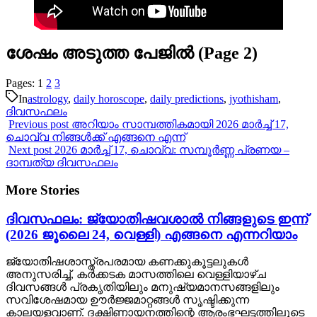
ശേഷം അടുത്ത പേജിൽ (Page 2)
Pages:
1
2
3
In
astrology
,
daily horoscope
,
daily predictions
,
jyothisham
,
ദിവസഫലം
Previous post
അറിയാം സാമ്പത്തികമായി 2026 മാർച്ച് 17,
ചൊവ്വ നിങ്ങൾക്ക് എങ്ങനെ എന്ന്
Next post
2026 മാർച്ച് 17, ചൊവ്വ: സമ്പൂർണ്ണ പ്രണയ –
ദാമ്പത്യ ദിവസഫലം
More Stories
ദിവസഫലം: ജ്യോതിഷവശാൽ നിങ്ങളുടെ ഇന്ന്‌
(2026 ജൂലൈ 24, വെള്ളി) എങ്ങനെ എന്നറിയാം
ജ്യോതിഷശാസ്ത്രപരമായ കണക്കുകൂട്ടലുകൾ
അനുസരിച്ച്, കർക്കടക മാസത്തിലെ വെള്ളിയാഴ്ച
ദിവസങ്ങൾ പ്രകൃതിയിലും മനുഷ്യമാനസങ്ങളിലും
സവിശേഷമായ ഊർജ്ജമാറ്റങ്ങൾ സൃഷ്ടിക്കുന്ന
കാലയളവാണ്. ദക്ഷിണായനത്തിന്റെ ആരംഭഘട്ടത്തിലൂടെ