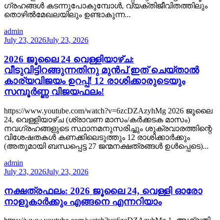
ഗ്രഹങ്ങൾ കടന്നുപോകുമ്പോൾ, വ്യക്തിജീവിതത്തിലും
തൊഴിൽമേഖലയിലും ഉണ്ടാകുന്ന...
admin
July 23, 2026
July 23, 2026
2026 ജൂലൈ 24 വെള്ളിയാഴ്ച:
വീടുവിട്ടിറങ്ങുന്നതിനു മുൻപ് ഇത് ചെയ്താൽ
കാര്യവിജയം ഉറപ്പ്! 12 രാശിക്കാരുടെയും
സമ്പൂർണ്ണ വിജയഫലം!
https://www.youtube.com/watch?v=6zcDZAzyhMg 2026 ജൂലൈ
24, വെള്ളിയാഴ്ച (ശ്രാവണ മാസം/കർക്കടക മാസം)
നവഗ്രഹങ്ങളുടെ സ്ഥാനമനുസരിച്ചും ശുക്രവാരത്തിന്റെ
വിശേഷതകൾ കണക്കിലെടുത്തും 12 രാശിക്കാർക്കും
(അതുമായി ബന്ധപ്പെട്ട 27 ജന്മനക്ഷത്രങ്ങൾ ഉൾപ്പെടെ)...
admin
July 23, 2026
July 23, 2026
നക്ഷത്രഫലം: 2026 ജൂലൈ 24, വെള്ളി ഓരോ
നാളുകാർക്കും എങ്ങനെ എന്നറിയാം