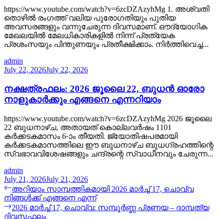
https://www.youtube.com/watch?v=6zcDZAzyhMg 1. അശ്വതി
തൊഴിൽ രംഗത്ത് വലിയ പുരോഗതിയും പുതിയ
അവസരങ്ങളും വന്നുചേരുന്ന ദിവസമാണ്. ഔദ്യോഗിക
മേഖലയിൽ മേലധികാരികളിൽ നിന്ന് പ്രത്യേക
പ്രശംസയും പിന്തുണയും പ്രതീക്ഷിക്കാം. നിർത്തിവെച്ച...
admin
July 22, 2026
July 22, 2026
നക്ഷത്രഫലം: 2026 ജൂലൈ 22, ബുധൻ ഓരോ
നാളുകാർക്കും എങ്ങനെ എന്നറിയാം
https://www.youtube.com/watch?v=6zcDZAzyhMg 2026 ജൂലൈ
22 ബുധനാഴ്ച, അതായത് കൊല്ലവർഷം 1101
കർക്കടകമാസം 6-ാം തീയതി. ജ്യോതിഷപരമായി
കർക്കടകമാസത്തിലെ ഈ ബുധനാഴ്ച ബുധഗ്രഹത്തിന്റെ
സ്വഭാവവിശേഷങ്ങളും ചന്ദ്രന്റെ സ്വാധീനവും ചേരുന്ന...
admin
July 21, 2026
July 21, 2026
Post
Previous
അറിയാം സാമ്പത്തികമായി 2026 മാർച്ച് 17, ചൊവ്വ
post:
നിങ്ങൾക്ക് എങ്ങനെ എന്ന്
navigation
Next
2026 മാർച്ച് 17, ചൊവ്വ: സമ്പൂർണ്ണ പ്രണയ – ദാമ്പത്യ
post:
ദിവസഫലം