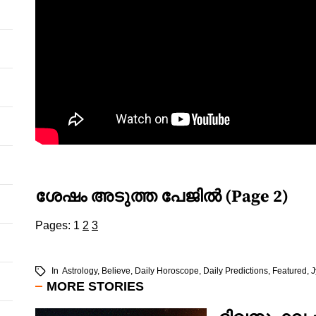
ശേഷം അടുത്ത പേജിൽ (Page 2)
Pages:
1
2
3
In
Astrology
,
Believe
,
Daily Horoscope
,
Daily Predictions
,
Featured
,
J
MORE STORIES