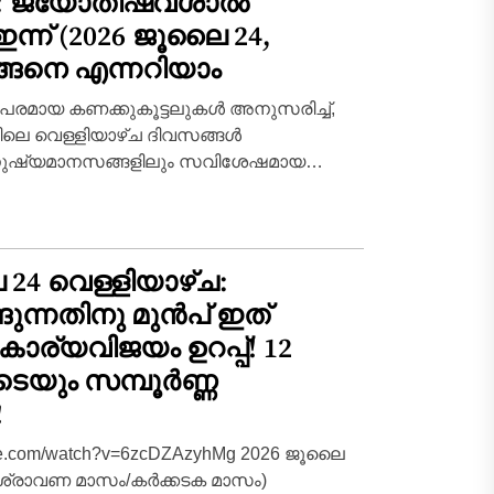
: ജ്യോതിഷവശാൽ
ന്ന്‌ (2026 ജൂലൈ 24,
ങ്ങനെ എന്നറിയാം
പരമായ കണക്കുകൂട്ടലുകൾ അനുസരിച്ച്,
ിലെ വെള്ളിയാഴ്ച ദിവസങ്ങൾ
മനുഷ്യമാനസങ്ങളിലും സവിശേഷമായ
സൃഷ്ടിക്കുന്ന കാലയളവാണ്.
റെ ആരംഭഘട്ടത്തിലൂടെ ഗ്രഹങ്ങൾ
, വ്യക്തിജീവിതത്തിലും
ഉണ്ടാകുന്ന...
24 വെള്ളിയാഴ്ച:
ങ്ങുന്നതിനു മുൻപ് ഇത്
ര്യവിജയം ഉറപ്പ്! 12
ടെയും സമ്പൂർണ്ണ
!
ube.com/watch?v=6zcDZAzyhMg 2026 ജൂലൈ
 (ശ്രാവണ മാസം/കർക്കടക മാസം)