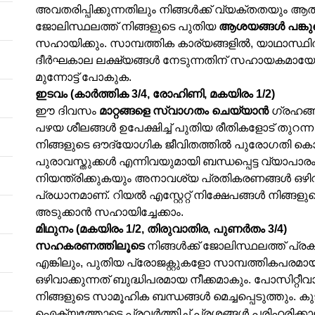
അവതരിപ്പിക്കുന്നതിലും നിങ്ങൾക്ക് വ്യക്തതയും ആ
ജോലിസ്ഥലത്ത് നിങ്ങളുടെ പുതിയ
ആശയങ്ങൾ പങ്കുവെ
സഹായിക്കും. സാമ്പത്തിക കാര്യങ്ങളിൽ, യാഥാസ്ഥ
ദീർഘകാല ലക്ഷ്യങ്ങൾ നേടുന്നതിന് സഹായകമായേക്കാ
മുന്നോട്ട് പോകുക.
ഇടവം (കാർത്തിക 3/4, രോഹിണി, മകയിരം 1/2)
ഈ ദിവസം
മാറ്റങ്ങളെ സ്വാഗതം ചെയ്യാൻ
ഗ്രഹങ്ങൾ
പഴയ ശീലങ്ങൾ ഉപേക്ഷിച്ച് പുതിയ രീതികളോട് തുറന്ന
നിങ്ങളുടെ ഔദ്യോഗിക ജീവിതത്തിൽ പുരോഗതി കൊ
പുരാവസ്തുക്കൾ എന്നിവയുമായി ബന്ധപ്പെട്ട വ്യാപാ
നിയന്ത്രിക്കുകയും അനാവശ്യ പ്രതികരണങ്ങൾ ഒഴിവ
പ്രധാനമാണ്. റിയൽ എസ്റ്റേറ്റ് നിക്ഷേപങ്ങൾ നിങ്ങളുട
അടുക്കാൻ സഹായിച്ചേക്കാം.
മിഥുനം (മകയിരം 1/2, തിരുവാതിര, പുണർതം 3/4)
സഹകരണത്തിലൂടെ
നിങ്ങൾക്ക് ജോലിസ്ഥലത്ത് പ്രകട
എങ്കിലും, പുതിയ പ്രോജക്റ്റുകളോ സാമ്പത്തികപരമ
ഒഴിവാക്കുന്നത് ബുദ്ധിപരമായ നീക്കമാകും. പോസിറ്റ
നിങ്ങളുടെ സാമൂഹിക ബന്ധങ്ങൾ മെച്ചപ്പെടുത്തും. ക
ഐക്യത്തോടെ പ്രവർത്തിച്ച് പ്രശ്നങ്ങൾ പരിഹരിക്