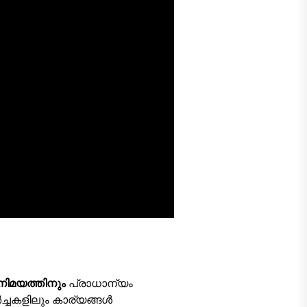
നിമയത്തിനും
പ്രാധാന്യം
ചകളിലും കാര്യങ്ങൾ