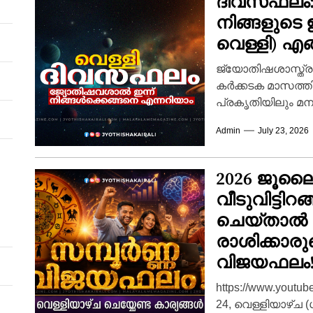
ദിവസഫലം
നിങ്ങളുടെ ഇ
വെള്ളി) എ
ജ്യോതിഷശാസ്ത്ര
കർക്കടക മാസത്ത
പ്രകൃതിയിലും 
ഊർജ്ജമാറ്റങ്ങൾ 
Admin
July 23, 2026
ദക്ഷിണായനത്തിന്
കടന്നുപോകുമ്പോൾ
തൊഴിൽമേഖലയിലും 
2026 ജൂലൈ 
വീടുവിട്ടിറ
ചെയ്താൽ കാ
രാശിക്കാരു
വിജയഫലം
https://www.yout
24, വെള്ളിയാഴ്ച