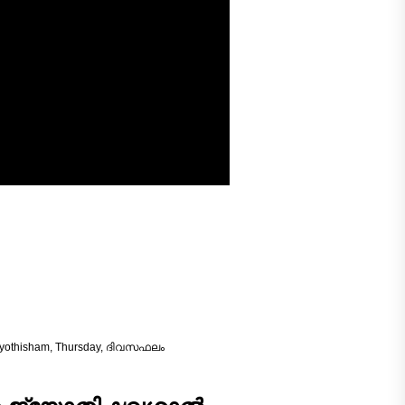
yothisham
,
Thursday
,
ദിവസഫലം