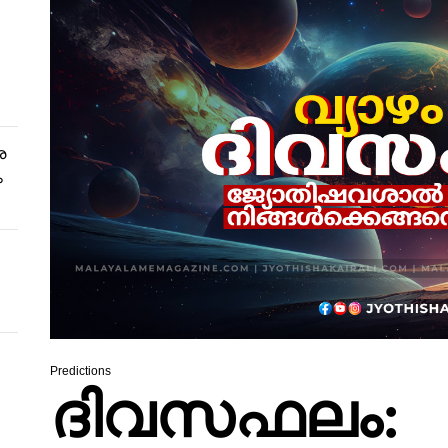
ര
ം
Predictions
ദിവസഫലം: