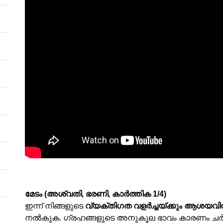
മേടം (അശ്വതി, ഭരണി, കാർത്തിക 1/4)
ഇന്ന് നിങ്ങളുടെ
വ്യക്തിഗത വളർച്ചയ്ക്കും ആശയവി
നൽകുക. ഗ്രഹങ്ങളുടെ അനുകൂല ഭാവം കാരണം ചർച്