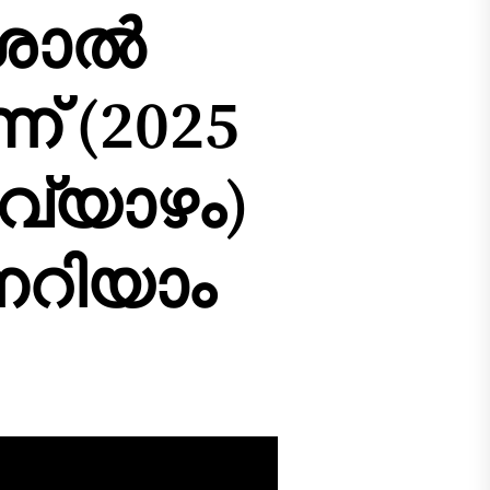
ശാൽ
്‌ (2025
വ്യാഴം)
നറിയാം