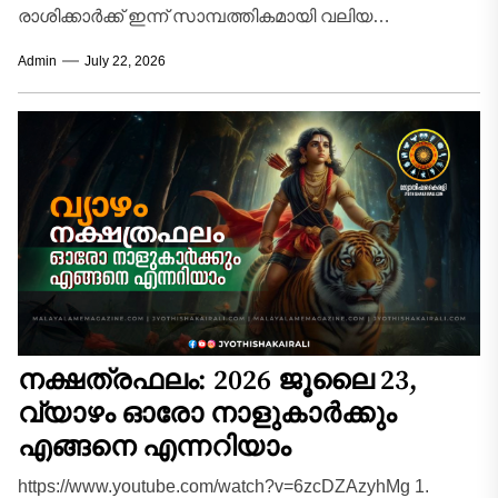
രാശിക്കാർക്ക് ഇന്ന് സാമ്പത്തികമായി വലിയ
മുന്നേറ്റത്തിന്റെ ദിനമാണ്. മുൻപ് നടത്തിയിട്ടുള്ള
Admin
July 22, 2026
നിക്ഷേപങ്ങളിൽ നിന്നോ കുടിശ്ശികയായി...
നക്ഷത്രഫലം: 2026 ജൂലൈ 23,
വ്യാഴം ഓരോ നാളുകാർക്കും
എങ്ങനെ എന്നറിയാം
https://www.youtube.com/watch?v=6zcDZAzyhMg 1.