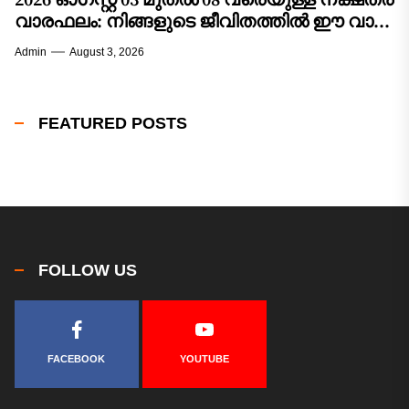
2026 ഓഗസ്റ്റ് 03 മുതൽ 08 വരെയുള്ള നക്ഷത്ര
വാരഫലം: നിങ്ങളുടെ ജീവിതത്തിൽ ഈ വാരം
വരുത്തുന്ന മാറ്റങ്ങൾ എന്തൊക്കെ?
Admin
August 3, 2026
FEATURED POSTS
FOLLOW US
FACEBOOK
YOUTUBE