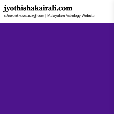
Skip
jyothishakairali.com
to
the
ജ്യോതിഷകൈരളി.com | Malayalam Astrology Website
content