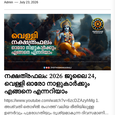
Admin
July 23, 2026
രാശിക്കാർക്കും (അതുമായി ബന്ധപ്പെട്ട 27
ജന്മനക്ഷത്രങ്ങൾ ഉൾപ്പെടെ)...
നക്ഷത്രഫലം: 2026 ജൂലൈ 24,
വെള്ളി ഓരോ നാളുകാർക്കും
എങ്ങനെ എന്നറിയാം
https://www.youtube.com/watch?v=6zcDZAzyhMg 1.
അശ്വതി തൊഴിൽ രംഗത്ത് വലിയ രീതിയിലുള്ള
ഉണർവും പുരോഗതിയും ദൃശ്യമാകുന്ന ദിവസമാണിന്ന്.