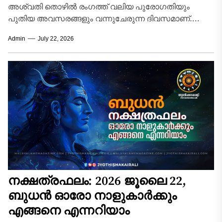
അശ്വതി തൊഴിൽ രംഗത്ത് വലിയ പുരോഗതിയും
പുതിയ അവസരങ്ങളും വന്നുചേരുന്ന ദിവസമാണ്.
ഔദ്യോഗിക മേഖലയിൽ മേലധികാരികളിൽ നിന്ന്
Admin
July 22, 2026
പ്രത്യേക പ്രശംസയും പിന്തുണയും പ്രതീക്ഷിക്കാം.
നിർത്തിവെച്ച...
നക്ഷത്രഫലം: 2026 ജൂലൈ 22,
ബുധൻ ഓരോ നാളുകാർക്കും
എങ്ങനെ എന്നറിയാം