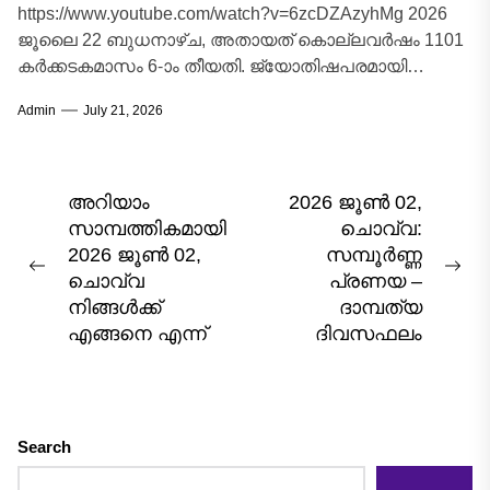
https://www.youtube.com/watch?v=6zcDZAzyhMg 2026
ജൂലൈ 22 ബുധനാഴ്ച, അതായത് കൊല്ലവർഷം 1101
കർക്കടകമാസം 6-ാം തീയതി. ജ്യോതിഷപരമായി
കർക്കടകമാസത്തിലെ ഈ ബുധനാഴ്ച
Admin
July 21, 2026
ബുധഗ്രഹത്തിന്റെ സ്വഭാവവിശേഷങ്ങളും ചന്ദ്രന്റെ
സ്വാധീനവും ചേരുന്ന...
Post
അറിയാം
2026 ജൂൺ 02,
സാമ്പത്തികമായി
ചൊവ്വ:
navigation
2026 ജൂൺ 02,
സമ്പൂർണ്ണ
Previous
Nex
ചൊവ്വ
പ്രണയ –
post:
pos
നിങ്ങൾക്ക്
ദാമ്പത്യ
എങ്ങനെ എന്ന്
ദിവസഫലം
Search