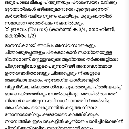
ഒരുപോലെ മികച്ച പിന്തുണയും പ്രശംസയും ലഭിക്കും.
ദൂരയാത്രകൾ ഒഴിഞ്ഞുമാറാതെ ഏറ്റെടുക്കുന്നത്
കരിയറിൽ വലിയ ഗുണം ചെയ്യും. കുടുംബത്തിൽ
സമാധാന അന്തരീക്ഷം നിലനിൽക്കും.
♉ ഇടവം (Taurus) (കാർത്തിക 3/4, രോഹിണി,
മകയിരം 1/2)
മാനസികമായി അല്പം അസ്വസ്ഥതകളും
ചിന്താക്കുഴപ്പങ്ങളും പ്രകടമാകാൻ സാധ്യതയുള്ള
ദിവസമാണ്. മറ്റുള്ളവരുടെ ആഭ്യന്തര തർക്കങ്ങളിലോ
പ്രശ്നങ്ങളിലോ ഇടപെടുന്നത് വഴി അനാവശ്യമായ
ഉത്തരവാദിത്തങ്ങളും ചീത്തപ്പേരും നിങ്ങളുടെ
തലയിലായേക്കാം. ആരോഗ്യ കാര്യങ്ങളിൽ
വിട്ടുവീഴ്ചയില്ലാത്ത ശ്രദ്ധ പുലർത്തുക, പ്രത്യേകിച്ച്
ഭക്ഷണക്രമത്തിലും യാത്രകളിലും. തൊഴിൽരംഗത്ത്
നിങ്ങൾ ചെയ്യുന്ന കഠിനാധ്വാനത്തിന് അർഹിച്ച
അംഗീകാരം വൈകുന്നതിൽ കടുത്ത നിരാശ
തോന്നാമെങ്കിലും ക്ഷമയോടെ കാത്തിരിക്കുക.
സാമ്പത്തിക ഇടപാടുകളിൽ കൃത്യത പാലിച്ചില്ലെങ്കിൽ
പിന്നീട് അത് വലിയ ബാധ്യതയായി മാറും.