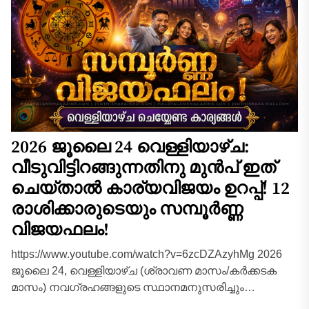
ഉണ്ടാകുന്ന...
2026 ജൂലൈ 24 വെള്ളിയാഴ്ച:
വീടുവിട്ടിറങ്ങുന്നതിനു മുൻപ് ഇത്
ചെയ്താൽ കാര്യവിജയം ഉറപ്പ്! 12
രാശിക്കാരുടെയും സമ്പൂർണ്ണ
വിജയഫലം!
https://www.youtube.com/watch?v=6zcDZAzyhMg 2026
ജൂലൈ 24, വെള്ളിയാഴ്ച (ശ്രാവണ മാസം/കർക്കടക
മാസം) നവഗ്രഹങ്ങളുടെ സ്ഥാനമനുസരിച്ചും
ശുക്രവാരത്തിന്റെ വിശേഷതകൾ കണക്കിലെടുത്തും 12