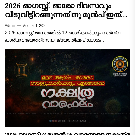
2026 ഓഗസ്റ്റ്: ഓരോ ദിവസവും
വീടുവിട്ടിറങ്ങുന്നതിനു മുൻപ് ഇത്
ചെയ്താൽ കാര്യവിജയം ഉറപ്പ്! 12
Admin
August 4, 2026
രാശിക്കാരുടെയും സമ്പൂർണ്ണ
2026 ഓഗസ്റ്റ് മാസത്തിൽ 12 രാശിക്കാർക്കും സർവ്വ
വിജയമാസഫലം!
കാര്യവിജയത്തിനായി ജ്യോതിഷപ്രകാരം
ശ്രദ്ധിക്കേണ്ട പ്രധാന കാര്യങ്ങൾ, ശുഭനിറങ്ങൾ,
ആരാധിക്കേണ്ട ദേവീദേവന്മാർ, അനുയോജ്യമായ
സമയങ്ങൾ, ചെയ്യേണ്ട വഴിപാടുകൾ/പ്രതിവിധികൾ,
ശുഭശകുനങ്ങൾ എന്നിവ...