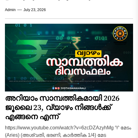
സാമ്പത്തികമായി ഏറെ അനുകൂലമായ
Admin
July 23, 2026
സാഹചര്യങ്ങൾ വന്നുചേരും. ദീർഘകാലമായി മനസ്സിൽ
കൊണ്ടുനടക്കുന്ന പുതിയ...
അറിയാം സാമ്പത്തികമായി 2026
ജൂലൈ 23, വ്യാഴം നിങ്ങൾക്ക്
എങ്ങനെ എന്ന്
https://www.youtube.com/watch?v=6zcDZAzyhMg ♈ മേടം
(Aries) (അശ്വതി, ഭരണി, കാർത്തിക 1/4) മേട