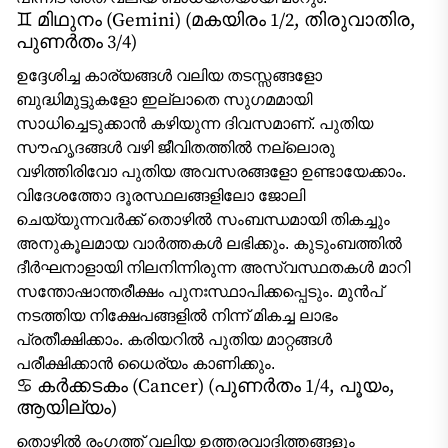
♊ മിഥുനം (Gemini) (മകയിരം 1/2, തിരുവാതിര,
പുണർതം 3/4)
ഉദ്ദേശിച്ച കാര്യങ്ങൾ വലിയ തടസ്സങ്ങളോ
ബുദ്ധിമുട്ടുകളോ ഇല്ലാതെ സുഗമമായി
സാധിച്ചെടുക്കാൻ കഴിയുന്ന ദിവസമാണ്. പുതിയ
സൗഹൃദങ്ങൾ വഴി ജീവിതത്തിൽ നല്ലൊരു
വഴിത്തിരിവോ പുതിയ അവസരങ്ങളോ ഉണ്ടായേക്കാം.
വിദേശത്തോ ദൂരസ്ഥലങ്ങളിലോ ജോലി
ചെയ്യുന്നവർക്ക് തൊഴിൽ സംബന്ധമായി തികച്ചും
അനുകൂലമായ വാർത്തകൾ ലഭിക്കും. കുടുംബത്തിൽ
ദീർഘനാളായി നിലനിന്നിരുന്ന അസ്വസ്ഥതകൾ മാറി
സന്തോഷാന്തരീക്ഷം പുനഃസ്ഥാപിക്കപ്പെടും. മുൻപ്
നടത്തിയ നിക്ഷേപങ്ങളിൽ നിന്ന് മികച്ച ലാഭം
പ്രതീക്ഷിക്കാം. കരിയറിൽ പുതിയ മാറ്റങ്ങൾ
പരീക്ഷിക്കാൻ ധൈര്യം കാണിക്കും.
♋ കർക്കടകം (Cancer) (പുണർതം 1/4, പൂയം,
ആയില്യം)
തൊഴിൽ രംഗത്ത് വലിയ ഉത്തരവാദിത്തങ്ങളും