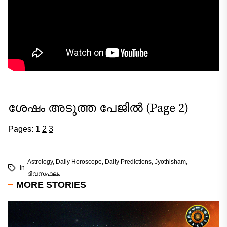
ശേഷം അടുത്ത പേജിൽ (Page 2)
Pages:
1
2
3
Astrology
,
Daily Horoscope
,
Daily Predictions
,
Jyothisham
,
In
ദിവസഫലം
MORE STORIES