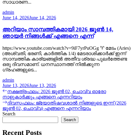
സാധാരണ...
admin
June 14, 2026
June 14, 2026
അറിയാം സാമ്പത്തികമായി 2026 ജൂൺ 14,
ഞായർ നിങ്ങൾക്ക് എങ്ങനെ എന്ന്
https://www.youtube.com/watch?v=9iF7yrPuOGg ♈ മേടം (Aries)
(അശ്വതി, ഭരണി, കാർത്തിക 1/4) മേടരാശിക്കാർക്ക് ഇന്ന്
സാമ്പത്തിക കാര്യങ്ങളിൽ അതീവ ശ്രദ്ധ പുലർത്തേണ്ട
ഒരു ദിവസമാണ്. ധനസ്ഥാനത്ത് നിൽക്കുന്ന
ഗ്രഹങ്ങളുടെ...
admin
June 13, 2026
June 13, 2026
Post
Previous
നക്ഷത്രഫലം: 2026 ജൂൺ 02, ചൊവ്വ ഓരോ
post:
നാളുകാർക്കും എങ്ങനെ എന്നറിയാം
navigation
Next
ദിവസഫലം: ജ്യോതിഷവശാൽ നിങ്ങളുടെ ഇന്ന്‌ (2026
post:
ജൂൺ 02, ചൊവ്വ) എങ്ങനെ എന്നറിയാം
Search
Search
Recent Posts