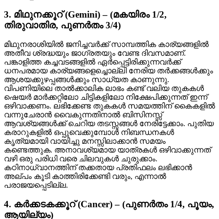
3. മിഥുനക്കൂറ് (Gemini) – (മകയിരം 1/2,
തിരുവാതിര, പുണർതം 3/4)
മിഥുനരാശിയിൽ ജനിച്ചവർക്ക് സാമ്പത്തിക കാര്യങ്ങളിൽ
അതീവ ശ്രദ്ധയും ജാഗ്രതയും വേണ്ട ദിവസമാണ്.
പങ്കാളിത്ത കച്ചവടങ്ങളിൽ ഏർപ്പെട്ടിരിക്കുന്നവർക്ക്
ധനപരമായ കാര്യങ്ങളെച്ചൊല്ലി നേരിയ തർക്കങ്ങൾക്കും
ആശയക്കുഴപ്പങ്ങൾക്കും സാധ്യത കാണുന്നു.
വിപണിയിലെ താൽക്കാലിക ലാഭം കണ്ട് വലിയ തുകകൾ
ഷെയർ മാർക്കറ്റിലോ ചിട്ടികളിലോ നിക്ഷേപിക്കുന്നത് ഇന്ന്
ഒഴിവാക്കണം. ലഭിക്കേണ്ട തുകകൾ സമയത്തിന് കൈകളിൽ
വന്നുചേരാൻ വൈകുന്നതിനാൽ ബിസിനസ്സ്
ആവശ്യങ്ങൾക്ക് ചെറിയ തടസ്സങ്ങൾ നേരിട്ടേക്കാം. പുതിയ
കരാറുകളിൽ ഒപ്പുവെക്കുമ്പോൾ നിബന്ധനകൾ
കൃത്യമായി വായിച്ചു മനസ്സിലാക്കാൻ സമയം
കണ്ടെത്തുക. അനാവശ്യമായ യാത്രകൾ ഒഴിവാക്കുന്നത്
വഴി ഒരു പരിധി വരെ ചിലവുകൾ ചുരുക്കാം.
കഠിനാധ്വാനത്തിന് തക്കതായ പ്രതിഫലം ലഭിക്കാൻ
അല്പം കൂടി കാത്തിരിക്കേണ്ടി വരും, എന്നാൽ
പരാജയപ്പെടില്ല.
4. കർക്കടകക്കൂറ് (Cancer) – (പുണർതം 1/4, പൂയം,
ആയില്യം)