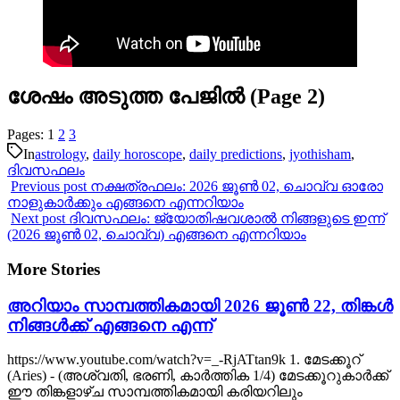
ശേഷം അടുത്ത പേജിൽ (Page 2)
Pages:
1
2
3
In
astrology
,
daily horoscope
,
daily predictions
,
jyothisham
,
ദിവസഫലം
Previous post
നക്ഷത്രഫലം: 2026 ജൂൺ 02, ചൊവ്വ ഓരോ
നാളുകാർക്കും എങ്ങനെ എന്നറിയാം
Next post
ദിവസഫലം: ജ്യോതിഷവശാൽ നിങ്ങളുടെ ഇന്ന്‌
(2026 ജൂൺ 02, ചൊവ്വ) എങ്ങനെ എന്നറിയാം
More Stories
അറിയാം സാമ്പത്തികമായി 2026 ജൂൺ 22, തിങ്കൾ
നിങ്ങൾക്ക് എങ്ങനെ എന്ന്
https://www.youtube.com/watch?v=_-RjATtan9k 1. മേടക്കൂറ്
(Aries) - (അശ്വതി, ഭരണി, കാർത്തിക 1/4) മേടക്കൂറുകാർക്ക്
ഈ തിങ്കളാഴ്ച സാമ്പത്തികമായി കരിയറിലും