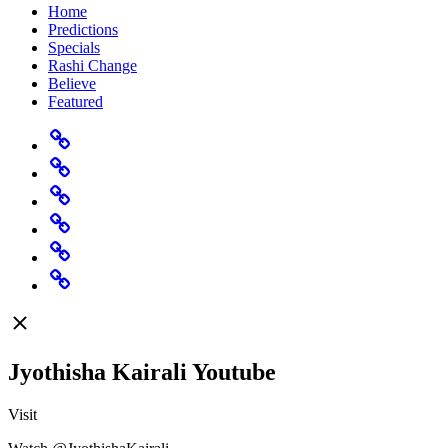
Home
Predictions
Specials
Rashi Change
Believe
Featured
Home
Predictions
Specials
Rashi
Change
Believe
Featured
Jyothisha Kairali Youtube
Visit