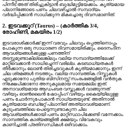
പിന്നീട് അത് തിരിച്ചുകിട്ടാൻ ബുദ്ധിമുട്ടിയേക്കാം. കൃത്യമായ
പ്ലാനിങ്ങോടെ പണം ചിലവഴിച്ചാൽ സമ്പാദ്യം
വർദ്ധിപ്പിക്കാൻ സാധിക്കുന്ന മികച്ചൊരു ദിവസമാണിത്.
2. ഇടവക്കൂറ് (Taurus) – (കാർത്തിക 3/4,
രോഹിണി, മകയിരം 1/2)
ഇടവരാശിക്കാർക്ക് ഇന്ന് വരവും ചിലവും ഒപ്പത്തിനൊപ്പം
പോകുന്ന ഒരു സാധാരണ ദിവസമായിരിക്കും. ദൈനംദിന
ആവശ്യങ്ങൾക്കുള്ള പണത്തിന്
തടസ്സമുണ്ടാകില്ലെങ്കിലും വലിയ സമ്പാദ്യത്തിലേക്ക്
മാറ്റിവെക്കാൻ സാധിച്ചെന്ന് വരില്ല. കടബാധ്യതകൾ
തീർക്കാനും ലോൺ തിരിച്ചടവുകൾ കൃത്യമാക്കാനും ഇന്ന്
ചില ശ്രമങ്ങൾ നടത്തും. വലിയ സാമ്പത്തിക റിസ്കുകൾ
എടുക്കാനോ പുതിയ ബിസിനസ്സ് സംരംഭങ്ങളിൽ വൻതുക
നിക്ഷേപിക്കാനോ അനുകൂലമായ സമയമല്ല ഇത്.
അനാവശ്യമായ ആഡംബര വസ്തുക്കൾ വാങ്ങുന്നത്
വഴിയും ഓൺലൈൻ ഷോപ്പിംഗ് വഴിയും കൈയ്യിലുള്ള
പണം ചോർന്നുപോകാൻ സാധ്യതയുണ്ട്. അതിനാൽ
കൃത്യമായ ബഡ്ജറ്റ് പ്ലാനിങ് അത്യാവശ്യമാണ്.
കുടുംബത്തിലെ പെട്ടെന്നുണ്ടാകുന്ന ചില
ആവശ്യങ്ങൾക്കായി പണം മാറ്റിസ്ഥാപിക്കേണ്ടി വന്നേക്കാം.
സാമ്പത്തിക കാര്യങ്ങളിൽ ക്ഷമയും വിവേകവും
കാണിച്ചാൽ പ്രതിസന്ധികൾ ഒഴിവാക്കാം.