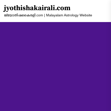
Skip
jyothishakairali.com
to
the
ജ്യോതിഷകൈരളി.com | Malayalam Astrology Website
content