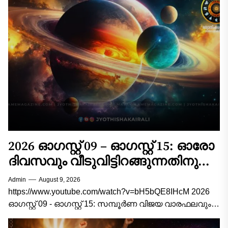
2026 ഓഗസ്റ്റ് 09 – ഓഗസ്റ്റ് 15: ഓരോ
ദിവസവും വീടുവിട്ടിറങ്ങുന്നതിനു
മുൻപ് ഇത് ചെയ്താൽ
Admin
August 9, 2026
കാര്യവിജയം ഉറപ്പ്! 12
https://www.youtube.com/watch?v=bH5bQE8IHcM 2026
രാശിക്കാരുടെയും സമ്പൂർണ്ണ
ഓഗസ്റ്റ് 09 - ഓഗസ്റ്റ് 15: സമ്പൂർണ വിജയ വാരഫലവും
ജ്യോതിഷ വഴികാട്ടിയും 2026 ഓഗസ്റ്റ് 9 മുതൽ ഓഗസ്റ്റ്
വിജയവാരഫലം!