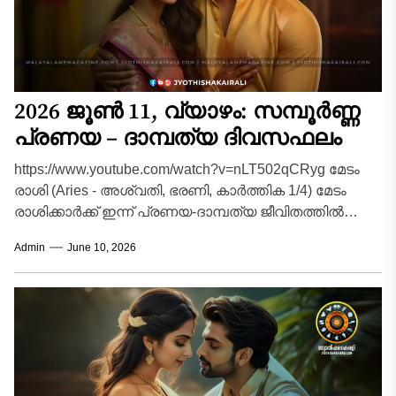
2026 ജൂൺ 11, വ്യാഴം: സമ്പൂർണ്ണ
പ്രണയ – ദാമ്പത്യ ദിവസഫലം
https://www.youtube.com/watch?v=nLT502qCRyg മേടം
രാശി (Aries - അശ്വതി, ഭരണി, കാർത്തിക 1/4) മേടം
രാശിക്കാർക്ക് ഇന്ന് പ്രണയ-ദാമ്പത്യ ജീവിതത്തിൽ
വികാരങ്ങളെ നിയന്ത്രിക്കേണ്ട ഒരു ദിവസമാണ്.
Admin
June 10, 2026
പങ്കാളിയോട് സംസാരിക്കുമ്പോൾ...