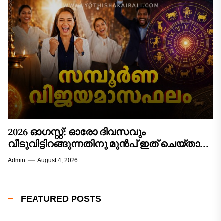
15 വരെയുള്ള വാരം...
2026 ഓഗസ്റ്റ്: ഓരോ ദിവസവും
വീടുവിട്ടിറങ്ങുന്നതിനു മുൻപ് ഇത് ചെയ്താൽ
കാര്യവിജയം ഉറപ്പ്! 12 രാശിക്കാരുടെയും
Admin
August 4, 2026
സമ്പൂർണ്ണ വിജയമാസഫലം!
FEATURED POSTS