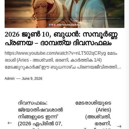
2026 ജൂൺ 10, ബുധൻ: സമ്പൂർണ്ണ
പ്രണയ – ദാമ്പത്യ ദിവസഫലം
https://www.youtube.com/watch?v=nLT502qCRyg മേടം
രാശി (Aries - അശ്വതി, ഭരണി, കാർത്തിക 1/4)
മേടക്കൂറുകാർക്ക് ഈ ബുധനാഴ്ച പ്രണയജീവിതത്തിൽ
വളരെ മനോഹരമായ അനുഭവങ്ങൾ സമ്മാനിക്കുന്ന
Admin
June 9, 2026
ദിവസമാണ്. ദാമ്പത്യ ജീവിതത്തിൽ...
Post
ദിവസഫലം:
മേടരാശിയുടെ
ജ്യോതിഷവശാൽ
(Aries)
navigation
നിങ്ങളുടെ ഇന്ന്‌
(അശ്വതി,
(2026 ഏപ്രിൽ 07,
ഭരണി,
Previous