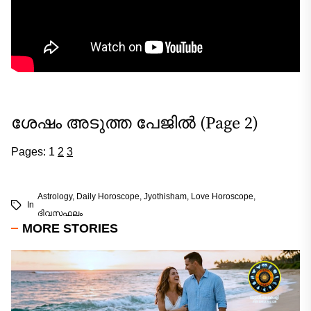
ശേഷം അടുത്ത പേജിൽ (Page 2)
Pages:
1
2
3
Astrology
,
Daily Horoscope
,
Jyothisham
,
Love Horoscope
,
In
ദിവസഫലം
MORE STORIES