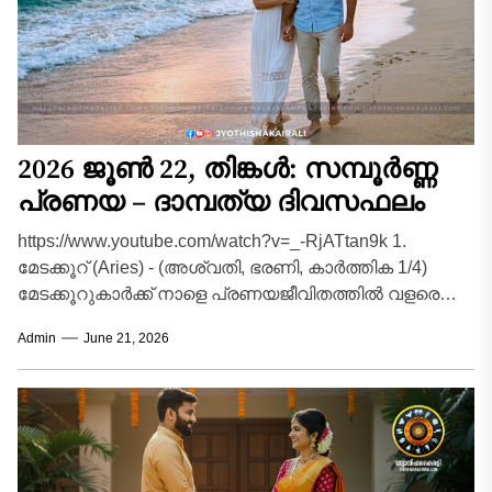
2026 ജൂൺ 22, തിങ്കൾ: സമ്പൂർണ്ണ
പ്രണയ – ദാമ്പത്യ ദിവസഫലം
https://www.youtube.com/watch?v=_-RjATtan9k 1.
മേടക്കൂറ് (Aries) - (അശ്വതി, ഭരണി, കാർത്തിക 1/4)
മേടക്കൂറുകാർക്ക് നാളെ പ്രണയജീവിതത്തിൽ വളരെ
സന്തോഷം നിറഞ്ഞ അനുഭവങ്ങൾ പ്രതീക്ഷിക്കാം.
Admin
June 21, 2026
പങ്കാളിയുമായി ദീർഘനാളായി നിലനിന്നിരുന്ന...