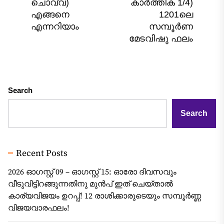
Nex
ചൊവ്വ)
കാർത്തിക 1/4)
post:
pos
എങ്ങനെ
1201ലെ
എന്നറിയാം
സമ്പൂർണ
മേടവിഷു ഫലം
Search
Search
Recent Posts
2026 ഓഗസ്റ്റ് 09 – ഓഗസ്റ്റ് 15: ഓരോ ദിവസവും
വീടുവിട്ടിറങ്ങുന്നതിനു മുൻപ് ഇത് ചെയ്താൽ
കാര്യവിജയം ഉറപ്പ്! 12 രാശിക്കാരുടെയും സമ്പൂർണ്ണ
വിജയവാരഫലം!