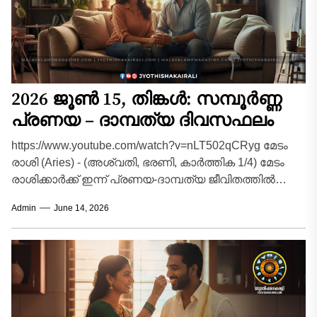
2026 ജൂൺ 15, തിങ്കൾ: സമ്പൂർണ്ണ
പ്രണയ – ദാമ്പത്യ ദിവസഫലം
https://www.youtube.com/watch?v=nLT502qCRyg മേടം
രാശി (Aries) - (അശ്വതി, ഭരണി, കാർത്തിക 1/4) മേടം
രാശിക്കാർക്ക് ഇന്ന് പ്രണയ-ദാമ്പത്യ ജീവിതത്തിൽ
വികാരങ്ങളെ നിയന്ത്രിക്കേണ്ട ഒരു ദിവസമാണ്.
Admin
June 14, 2026
പങ്കാളിയോട് സംസാരിക്കുമ്പോൾ...