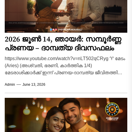
2026 ജൂൺ 14, ഞായർ: സമ്പൂർണ്ണ
പ്രണയ – ദാമ്പത്യ ദിവസഫലം
https://www.youtube.com/watch?v=nLT502qCRyg ♈ മേടം
(Aries) (അശ്വതി, ഭരണി, കാർത്തിക 1/4)
മേടരാശിക്കാർക്ക് ഇന്ന് പ്രണയ-ദാമ്പത്യ ജീവിതത്തിൽ
വളരെ ആനന്ദകരമായ ഒരു ദിവസമാണ്. പങ്കാളിയുമായി
Admin
June 13, 2026
നിലനിന്നിരുന്ന ചെറിയ തർക്കങ്ങളും...