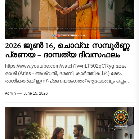
2026 ജൂൺ 16, ചൊവ്വ: സമ്പൂർണ്ണ
പ്രണയ – ദാമ്പത്യ ദിവസഫലം
https://www.youtube.com/watch?v=nLT502qCRyg മേടം
രാശി (Aries - അശ്വതി, ഭരണി, കാർത്തിക 1/4) മേടം
രാശിക്കാർക്ക് ഇന്ന് പ്രണയരംഗത്ത് ആവേശവും ഒപ്പം
ചില നിയന്ത്രണങ്ങളും ആവശ്യമായ ദിവസമാണ്.
Admin
June 15, 2026
രാശിനാഥനായ...