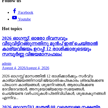
Follow us
Facebook
Youtube
Hot topics
2026 ഓഗസ്റ്റ്: ഓരോ ദിവസവും
വീടുവിട്ടിറങ്ങുന്നതിനു മുൻപ് ഇത് ചെയ്താൽ
കാര്യവിജയം ഉറപ്പ്! 12 രാശിക്കാരുടെയും
സമ്പൂർണ്ണ വിജയമാസഫലം!
admin
August 4, 2026
August 4, 2026
2026 ഓഗസ്റ്റ് മാസത്തിൽ 12 രാശിക്കാർക്കും സർവ്വ
കാര്യവിജയത്തിനായി ജ്യോതിഷപ്രകാരം ശ്രദ്ധിക്കേണ്ട
പ്രധാന കാര്യങ്ങൾ, ശുഭനിറങ്ങൾ, ആരാധിക്കേണ്ട
ദേവീദേവന്മാർ, അനുയോജ്യമായ സമയങ്ങൾ,
ചെയ്യേണ്ട വഴിപാടുകൾ/പ്രതിവിധികൾ, ശുഭശകുനങ്ങൾ
എന്നിവ...
2026 ഓഗസ്റ്റ് 03 മുതൽ 08 വരെയുള്ള നക്ഷത്ര