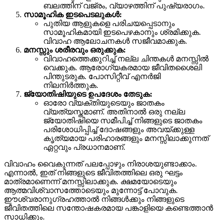
ബലത്തിന് വജ്രം, വ്യാഴത്തിന് പുഷ്യരാഗം.
സാമൂഹിക ഇടപെടലുകൾ:
പുതിയ ആളുകളെ പരിചയപ്പെടാനും
സാമൂഹികമായി ഇടപെഴകാനും ശ്രമിക്കുക.
വിവാഹ ആലോചനകൾ സജീവമാക്കുക.
മനസ്സും ശരീരവും ഒരുക്കുക:
വിവാഹത്തെക്കുറിച്ച് നല്ല ചിന്തകൾ മനസ്സിൽ
വെക്കുക. ആരോഗ്യകരമായ ജീവിതശൈലി
പിന്തുടരുക. പോസിറ്റീവ് എനർജി
നിലനിർത്തുക.
ജ്യോതിഷിയുടെ ഉപദേശം തേടുക:
ഓരോ വ്യക്തിയുടെയും ജാതകം
വ്യത്യസ്തമാണ്. അതിനാൽ ഒരു നല്ല
ജ്യോതിഷിയെ സമീപിച്ച് നിങ്ങളുടെ ജാതകം
പരിശോധിപ്പിച്ച് ദോഷങ്ങളും അവയ്ക്കുള്ള
കൃത്യമായ പരിഹാരങ്ങളും മനസ്സിലാക്കുന്നത്
ഏറ്റവും പ്രധാനമാണ്.
വിവാഹം വൈകുന്നത് പലപ്പോഴും നിരാശയുണ്ടാക്കാം.
എന്നാൽ, ഇത് നിങ്ങളുടെ ജീവിതത്തിലെ ഒരു ഘട്ടം
മാത്രമാണെന്ന് മനസ്സിലാക്കുക. ക്ഷമയോടെയും
ആത്മവിശ്വാസത്തോടെയും മുന്നോട്ട് പോവുക.
ഈശ്വരാനുഗ്രഹത്താൽ നിങ്ങൾക്കും നിങ്ങളുടെ
ജീവിതത്തിലെ സന്തോഷകരമായ പങ്കാളിയെ കണ്ടെത്താൻ
സാധിക്കും.