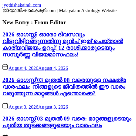
Skip
jyothishakairali.com
to
ജ്യോതിഷകൈരളി.com | Malayalam Astrology Website
the
content
New Entry : From Editor
2026 ഓഗസ്റ്റ്: ഓരോ ദിവസവും
വീടുവിട്ടിറങ്ങുന്നതിനു മുൻപ് ഇത് ചെയ്താൽ
കാര്യവിജയം ഉറപ്പ്! 12 രാശിക്കാരുടെയും
സമ്പൂർണ്ണ വിജയമാസഫലം!
August 4, 2026
August 4, 2026
2026 ഓഗസ്റ്റ് 03 മുതൽ 08 വരെയുള്ള നക്ഷത്ര
വാരഫലം: നിങ്ങളുടെ ജീവിതത്തിൽ ഈ വാരം
വരുത്തുന്ന മാറ്റങ്ങൾ എന്തൊക്കെ?
August 3, 2026
August 3, 2026
2026 ഓഗസ്റ്റ് 03 മുതൽ 09 വരെ: മാറ്റങ്ങളുടെയും
പുതിയ തുടക്കങ്ങളുടെയും വാരഫലം