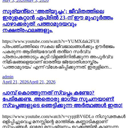
May 3, 2026
May 3, 2026
സൂര്യൻ്റെ ‘അത്യുച്ചം’; ജീവിതത്തിലെ
ഇരുളകറ്റാൻ ഏപ്രിൽ 23-ന് ഈ മുഹൂർത്തം
പാഴാക്കരുത്! പത്താമുദയവും
നക്ഷത്രഫലങ്ങളും.
https://www.youtube.com/watch?v=YUMXdak2FU8
പ്രപഞ്ചത്തിലെ സകല ജീവജാലങ്ങൾക്കും ഊർജ്ജം
പകരുന്ന ആദിത്യദേവൻ തൻ്റെ സർവ്വ
പ്രതാപത്തോടും കൂടി വിളങ്ങിനിൽക്കുന്ന അപൂർവ്വ
നിമിഷങ്ങളെയാണ് ഭാരതീയ ജ്യോതിശാസ്ത്രം
'പത്താമുദയം' എന്ന് വിശേഷിപ്പിക്കുന്നത്. ഇരുളിനെ...
admin
April 21, 2026
April 21, 2026
പാമ്പ് കൊത്തുന്നത് സ്വപ്നം കണ്ടോ?
പേടിക്കേണ്ട, അതൊരു ഭാഗ്യ സൂചനയാണ്!
സ്വപ്നങ്ങളുടെ ഞെട്ടിക്കുന്ന അർത്ഥങ്ങൾ ഇതാ!
https://www.youtube.com/watch?v=cypjtBV6DLo നിഗൂഢതകൾ
ഒളിപ്പിച്ചുവെച്ച മനസ്സിന്റെ മാന്ത്രിക കണ്ണാടികളാണ്
സ്വപ്നങ്ങൾ. ഓരോ മനുഷ്യനും ഉറക്കത്തിൽ കാണുന്ന