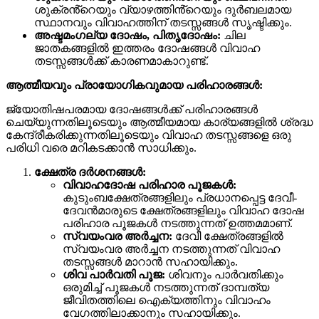
ശുക്രൻ്റെയും വ്യാഴത്തിൻ്റെയും ദുർബലമായ
സ്ഥാനവും വിവാഹത്തിന് തടസ്സങ്ങൾ സൃഷ്ടിക്കും.
അഷ്ടമംഗല്യ ദോഷം, പിതൃദോഷം:
ചില
ജാതകങ്ങളിൽ ഇത്തരം ദോഷങ്ങൾ വിവാഹ
തടസ്സങ്ങൾക്ക് കാരണമാകാറുണ്ട്.
ആത്മീയവും പ്രായോഗികവുമായ പരിഹാരങ്ങൾ:
ജ്യോതിഷപരമായ ദോഷങ്ങൾക്ക് പരിഹാരങ്ങൾ
ചെയ്യുന്നതിലൂടെയും ആത്മീയമായ കാര്യങ്ങളിൽ ശ്രദ്ധ
കേന്ദ്രീകരിക്കുന്നതിലൂടെയും വിവാഹ തടസ്സങ്ങളെ ഒരു
പരിധി വരെ മറികടക്കാൻ സാധിക്കും.
ക്ഷേത്ര ദർശനങ്ങൾ:
വിവാഹദോഷ പരിഹാര പൂജകൾ:
കുടുംബക്ഷേത്രങ്ങളിലും പ്രധാനപ്പെട്ട ദേവീ-
ദേവൻമാരുടെ ക്ഷേത്രങ്ങളിലും വിവാഹ ദോഷ
പരിഹാര പൂജകൾ നടത്തുന്നത് ഉത്തമമാണ്.
സ്വയംവര അർച്ചന:
ദേവീ ക്ഷേത്രങ്ങളിൽ
സ്വയംവര അർച്ചന നടത്തുന്നത് വിവാഹ
തടസ്സങ്ങൾ മാറാൻ സഹായിക്കും.
ശിവ പാർവതി പൂജ:
ശിവനും പാർവതിക്കും
ഒരുമിച്ച് പൂജകൾ നടത്തുന്നത് ദാമ്പത്യ
ജീവിതത്തിലെ ഐക്യത്തിനും വിവാഹം
വേഗത്തിലാക്കാനും സഹായിക്കും.