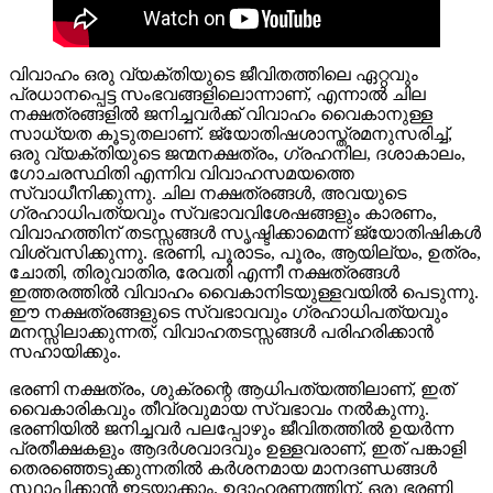
വിവാഹം ഒരു വ്യക്തിയുടെ ജീവിതത്തിലെ ഏറ്റവും
പ്രധാനപ്പെട്ട സംഭവങ്ങളിലൊന്നാണ്, എന്നാൽ ചില
നക്ഷത്രങ്ങളിൽ ജനിച്ചവർക്ക് വിവാഹം വൈകാനുള്ള
സാധ്യത കൂടുതലാണ്. ജ്യോതിഷശാസ്ത്രമനുസരിച്ച്,
ഒരു വ്യക്തിയുടെ ജന്മനക്ഷത്രം, ഗ്രഹനില, ദശാകാലം,
ഗോചരസ്ഥിതി എന്നിവ വിവാഹസമയത്തെ
സ്വാധീനിക്കുന്നു. ചില നക്ഷത്രങ്ങൾ, അവയുടെ
ഗ്രഹാധിപത്യവും സ്വഭാവവിശേഷങ്ങളും കാരണം,
വിവാഹത്തിന് തടസ്സങ്ങൾ സൃഷ്ടിക്കാമെന്ന് ജ്യോതിഷികൾ
വിശ്വസിക്കുന്നു. ഭരണി, പൂരാടം, പൂരം, ആയില്യം, ഉത്രം,
ചോതി, തിരുവാതിര, രേവതി എന്നീ നക്ഷത്രങ്ങൾ
ഇത്തരത്തിൽ വിവാഹം വൈകാനിടയുള്ളവയിൽ പെടുന്നു.
ഈ നക്ഷത്രങ്ങളുടെ സ്വഭാവവും ഗ്രഹാധിപത്യവും
മനസ്സിലാക്കുന്നത്, വിവാഹതടസ്സങ്ങൾ പരിഹരിക്കാൻ
സഹായിക്കും.
ഭരണി നക്ഷത്രം, ശുക്രന്റെ ആധിപത്യത്തിലാണ്, ഇത്
വൈകാരികവും തീവ്രവുമായ സ്വഭാവം നൽകുന്നു.
ഭരണിയിൽ ജനിച്ചവർ പലപ്പോഴും ജീവിതത്തിൽ ഉയർന്ന
പ്രതീക്ഷകളും ആദർശവാദവും ഉള്ളവരാണ്, ഇത് പങ്കാളി
തെരഞ്ഞെടുക്കുന്നതിൽ കർശനമായ മാനദണ്ഡങ്ങൾ
സ്ഥാപിക്കാൻ ഇടയാക്കാം. ഉദാഹരണത്തിന്, ഒരു ഭരണി