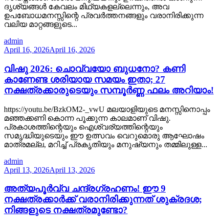
ദൃശ്യങ്ങൾ കേവലം മിഥ്യകളല്ലെന്നും, അവ
ഉപബോധമനസ്സിന്റെ പ്രവർത്തനങ്ങളും വരാനിരിക്കുന്ന
വലിയ മാറ്റങ്ങളുടെ...
admin
April 16, 2026
April 16, 2026
വിഷു 2026: ചൊവ്വയോ ബുധനോ? കണി
കാണേണ്ട ശരിയായ സമയം ഇതാ; 27
നക്ഷത്രക്കാരുടെയും സമ്പൂർണ്ണ ഫലം അറിയാം!
https://youtu.be/BzkOM2-_vwU മലയാളിയുടെ മനസ്സിനൊപ്പം
മഞ്ഞക്കണി കൊന്ന പൂക്കുന്ന കാലമാണ് വിഷു.
പ്രകാശത്തിന്റെയും ഐശ്വര്യത്തിന്റെയും
സമൃദ്ധിയുടെയും ഈ ഉത്സവം വെറുമൊരു ആഘോഷം
മാത്രമല്ല, മറിച്ച് പ്രകൃതിയും മനുഷ്യനും തമ്മിലുള്ള...
admin
April 13, 2026
April 13, 2026
അത്യപൂർവ്വ ചന്ദ്രഗ്രഹണം! ഈ 9
നക്ഷത്രക്കാർക്ക് വരാനിരിക്കുന്നത് ശുക്രദശ;
നിങ്ങളുടെ നക്ഷത്രമുണ്ടോ?