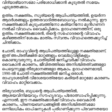
വിദ്യാഭ്യാസമോ പരിശോധിക്കാൻ കൂടുതൽ സമയം
എടുത്തേക്കാം.
ഉത്രം നക്ഷത്രം, സൂര്യന്റെ ആധിപത്യത്തിൽ, ഉയർന്ന
ആദർശങ്ങളും ഉത്തരവാദിത്തബോധവും നൽകുന്നു. ഈ
നക്ഷത്രക്കാർ കുടുംബത്തിനോ കരിയറിനോ മുൻഗണന
നൽകി വിവാഹം വൈകിപ്പിക്കാം. ഉദാഹരണത്തിന്, ഒരു
ഉത്രം നക്ഷത്രക്കാരൻ, തന്റെ സഹോദരന്റെ വിവാഹം
കഴിഞ്ഞതിന് ശേഷം മാത്രം സ്വന്തം വിവാഹത്തെക്കുറിച്ച്
ചിന്തിക്കാം.
ചോതി, രാഹുവിന്റെ ആധിപത്യത്തിലുള്ള നക്ഷത്രമാണ്,
ഇത് അപ്രതീക്ഷിത മാറ്റങ്ങളും വെല്ലുവിളികളും
കൊണ്ടുവരുന്നു. ചോതിയിൽ ജനിച്ചവർക്ക് വിവാഹം
വൈകാൻ കാരണം, ജീവിതത്തിലെ അനിശ്ചിതത്വങ്ങളോ
പെട്ടെന്നുള്ള തീരുമാനങ്ങളോ ആകാം. ഉദാഹരണമായി,
1990-ൽ ചോതി നക്ഷത്രത്തിൽ ജനിച്ച ഒരാൾ,
രാഹുദശയിൽ വിദേശയാത്രയോ കരിയർ മാറ്റമോ കാരണം
വിവാഹം മാറ്റിവെക്കാം.
തിരുവാതിര, ബുധന്റെ ആധിപത്യത്തിൽ,
ആശയവിനിമയവും സൗഹൃദവും പ്രോത്സാഹിപ്പിക്കുന്നു.
എന്നാൽ, ഈ നക്ഷത്രക്കാർക്ക് വിവാഹം വൈകാൻ
കാരണം, പ്രണയബന്ധങ്ങളിൽ അനിശ്ചിതത്വമോ
ഒന്നിലധികം ഓപ്ഷനുകൾ പരിഗണിക്കുന്ന പ്രവണതയോ