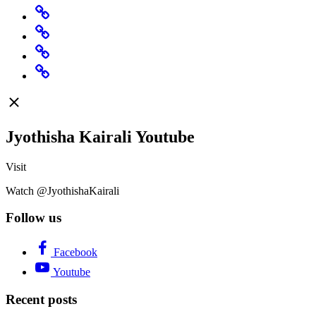
Specials
Rashi
Change
Believe
Featured
Jyothisha Kairali Youtube
Visit
Watch @JyothishaKairali
Follow us
Facebook
Youtube
Recent posts