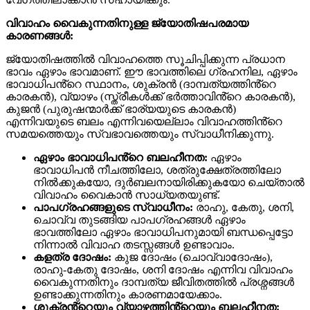
വിവാഹം വൈകുന്നതിനുള്ള ജ്യോതിഷപരമായ
കാരണങ്ങൾ:
ജ്യോതിഷത്തിൽ വിവാഹത്തെ സൂചിപ്പിക്കുന്ന പ്രധാന
ഭാവം ഏഴാം ഭാവമാണ്. ഈ ഭാവത്തിലെ ഗ്രഹനില, ഏഴാം
ഭാവാധിപൻ്റെ സ്ഥാനം, ശുക്രൻ (ദാമ്പത്യത്തിൻ്റെ
കാരകൻ), വ്യാഴം (സ്ത്രീകൾക്ക് ഭർത്താവിൻ്റെ കാരകൻ),
കുജൻ (പുരുഷന്മാർക്ക് ഭാര്യയുടെ കാരകൻ)
എന്നിവയുടെ ബലം എന്നിവയെല്ലാം വിവാഹത്തിൻ്റെ
സമയത്തെയും സ്വഭാവത്തെയും സ്വാധീനിക്കുന്നു.
ഏഴാം ഭാവാധിപൻ്റെ ബലഹീനത:
ഏഴാം
ഭാവാധിപൻ നീചത്തിലോ, ശത്രുക്ഷേത്രത്തിലോ
നിൽക്കുകയോ, ദുർബലനായിരിക്കുകയോ ചെയ്താൽ
വിവാഹം വൈകാൻ സാധ്യതയുണ്ട്.
പാപഗ്രഹങ്ങളുടെ സ്വാധീനം:
രാഹു, കേതു, ശനി,
ചൊവ്വ തുടങ്ങിയ പാപഗ്രഹങ്ങൾ ഏഴാം
ഭാവത്തിലോ ഏഴാം ഭാവാധിപനുമായി ബന്ധപ്പെട്ടോ
നിന്നാൽ വിവാഹ തടസ്സങ്ങൾ ഉണ്ടാവാം.
കളത്ര ദോഷം:
കുജ ദോഷം (ചൊവ്വാദോഷം),
രാഹു-കേതു ദോഷം, ശനി ദോഷം എന്നിവ വിവാഹം
വൈകുന്നതിനും ദാമ്പത്യ ജീവിതത്തിൽ പ്രശ്നങ്ങൾ
ഉണ്ടാക്കുന്നതിനും കാരണമായേക്കാം.
ശുക്രൻ്റെയും വ്യാഴത്തിൻ്റെയും ബലഹീനത: