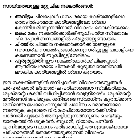
സാധ്യതയുള്ള മറ്റു
ചില നക്ഷത്രങ്ങൾ:
അവിട്ടം:
ചിലപ്പോൾ ധനപരമായ കാര്യങ്ങളിലോ
തൊഴിൽപരമായ കാര്യങ്ങളിലോ ശ്രദ്ധ
കേന്ദ്രീകരിക്കുന്നതിനാൽ വിവാഹം വൈകിയേക്കാം.
മകം:
മകം നക്ഷത്രക്കാർക്ക് ആധിപത്യ സ്വഭാവം
ചിലപ്പോൾ ബന്ധങ്ങളിൽ പ്രശ്നങ്ങളുണ്ടാക്കാം.
ചിത്തിര:
ചിത്തിര നക്ഷത്രക്കാർക്ക് തങ്ങളുടെ
സൗന്ദര്യ സങ്കൽപ്പങ്ങൾക്കനുസരിച്ചുള്ള പങ്കാളിയെ
കണ്ടെത്താൻ ബുദ്ധിമുട്ട് നേരിടാം.
പൂരുരുട്ടാതി:
ഈ നക്ഷത്രക്കാർക്ക് ചിലപ്പോൾ
ആത്മീയപരമായ ചിന്തകൾ കൂടുതലായതിനാൽ
ലൗകിക കാര്യങ്ങളിൽ ശ്രദ്ധ കുറയാം.
ഈ നക്ഷത്രങ്ങളിൽ ജനിച്ചവർക്ക് വിവാഹതടസ്സങ്ങൾ
പരിഹരിക്കാൻ ജ്യോതിഷ പരിഹാരങ്ങൾ സ്വീകരിക്കാം.
ശുക്രന്റെ ശക്തി വർധിപ്പിക്കാൻ വെള്ളിയാഴ്ച ശുക്രന്റെ
മന്ത്രങ്ങൾ ജപിക്കുക, ശനിയുടെ സ്വാധീനം കുറയ്ക്കാൻ
ശനിമന്ത്ര ജപമോ ഹനുമാൻ ചാലിസ പാരായണമോ
നടത്തുക, കൂടാതെ വിവാഹപ്രായമായവർക്ക് ശിവ-
പാർവതി പൂജകൾ അനുഷ്ഠിക്കുന്നത് ഗുണം ചെയ്യും.
ജാതകത്തിൽ ശുക്രൻ, ബുധൻ, വ്യാഴം, ചന്ദ്രൻ
എന്നിവയുടെ സ്ഥാനം പരിശോധിച്ച്, അനുയോജ്യമായ
പരിഹാരങ്ങൾ തെരഞ്ഞെടുക്കുന്നത് വിവാഹം
വേഗത്തിലാക്കാൻ സഹായിക്കും.