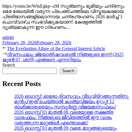
https://youtu.be/WtuEgkp--zM സൂര്യനും ഭൂമിയും ചന്ദ്രനും
ഒരേ രേഖയിൽ വരുന്ന പ്രപഞ്ചത്തിലെ വിസ്മയകരമായ
പ്രതിഭാസങ്ങളിലൊന്നായ ചന്ദ്രഗ്രഹണം 2026 മാർച്ച് 3
ചൊവ്വാഴ്ച സംഭവിക്കുകയാണ്. കേരളത്തിൽ
ദൃശ്യമാകുന്ന ഈ ഗ്രഹണം...
admin
February 28, 2026
February 28, 2026
Post
Previous
The Everlasting Allure of the General Interest Article
post:
Next
ദിവസഫലം: ജ്യോതിഷവശാൽ നിങ്ങളുടെ ഇന്ന്‌ (2025
navigation
post:
ജൂൺ 07, ശനി) എങ്ങനെ എന്നറിയാം
Search
Search
Recent Posts
2026 ഓഗസ്റ്റ്: ഓരോ ദിവസവും വീടുവിട്ടിറങ്ങുന്നതിനു
മുൻപ് ഇത് ചെയ്താൽ കാര്യവിജയം ഉറപ്പ്! 12
രാശിക്കാരുടെയും സമ്പൂർണ്ണ വിജയമാസഫലം!
2026 ഓഗസ്റ്റ് 03 മുതൽ 08 വരെയുള്ള നക്ഷത്ര
വാരഫലം: നിങ്ങളുടെ ജീവിതത്തിൽ ഈ വാരം
വരുത്തുന്ന മാറ്റങ്ങൾ എന്തൊക്കെ?
2026 ഓഗസ്റ്റ് 03 മുതൽ 09 വരെ: മാറ്റങ്ങളുടെയും