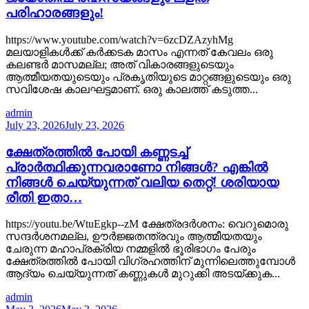
പരിഹാരങ്ങളും!
https://www.youtube.com/watch?v=6zcDZAzyhMg
മലയാളികൾക്ക് കർക്കടക മാസം എന്നത് കേവലം ഒരു
കലണ്ടർ മാസമല്ല; അത് വികാരങ്ങളുടെയും
ആത്മീയതയുടെയും പ്രകൃതിയുടെ മാറ്റങ്ങളുടെയും ഒരു
സവിശേഷ കാലഘട്ടമാണ്. ഒരു കാലത്ത് കടുത്ത...
admin
July 23, 2026
July 23, 2026
ക്ഷേത്രത്തിൽ പോയി കണ്ണടച്ച്
പ്രാർത്ഥിക്കുന്നവരാണോ നിങ്ങൾ? എങ്കിൽ
നിങ്ങൾ ചെയ്യുന്നത് വലിയ തെറ്റ്! ശരിയായ
രീതി ഇതാ…
https://youtu.be/WtuEgkp--zM ക്ഷേത്രദർശനം: വെറുമൊരു
സന്ദർശനമല്ല, ഊർജ്ജതന്ത്രവും ആത്മീയതയും
ചേരുന്ന മഹാപ്രക്രിയ നമ്മളിൽ ഭൂരിഭാഗം പേരും
ക്ഷേത്രത്തിൽ പോയി വിഗ്രഹത്തിന് മുന്നിലെത്തുമ്പോൾ
ആദ്യം ചെയ്യുന്നത് കണ്ണുകൾ മുറുക്കി അടയ്ക്കുക...
admin