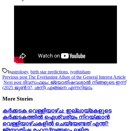
In
astrology
,
birth star predictions
,
jyothisham
Previous post
The Everlasting Allure of the General Interest Article
Next post
ദിവസഫലം: ജ്യോതിഷവശാൽ നിങ്ങളുടെ ഇന്ന്‌
(2025 ജൂൺ 07, ശനി) എങ്ങനെ എന്നറിയാം
More Stories
കർക്കടക വെള്ളിയാഴ്ച: ഇല്ലായ്മകളുടെ
കർക്കടകത്തിൽ ഐശ്വര്യം നിറയ്ക്കാൻ
വെള്ളിയാഴ്ചകളിൽ ചെയ്യേണ്ടത് എന്ത്?
ജ്യോതിഷ രഹസ്യങ്ങളും ലളിത