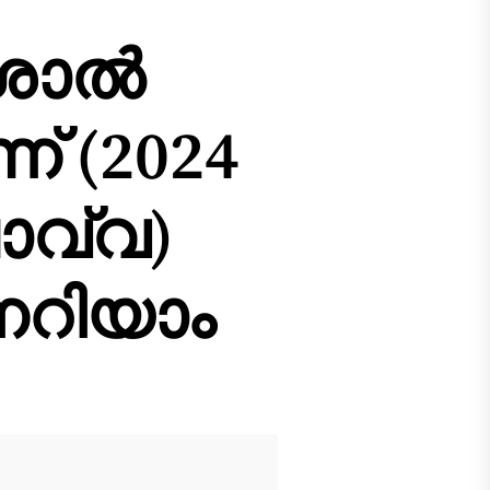
ശാൽ
്‌ (2024
ചൊവ്വ)
നറിയാം