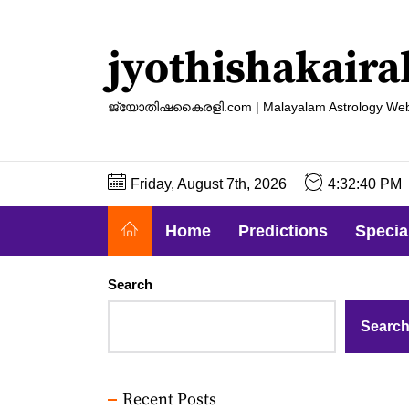
Skip
to
jyothishakaira
the
content
ജ്യോതിഷകൈരളി.com | Malayalam Astrology Web
Friday, August 7th, 2026
4:32:41 PM
Home
Predictions
Specia
Search
Searc
Recent Posts