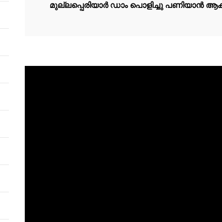
മുല്ലപ്പെരിയാർ ഡാം പൊളിച്ചു പണിയാൻ ആകു