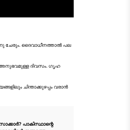
്നു ചേരും. ദൈവാധീനത്താല്‍ പല
് അനുഭവമുള്ള ദിവസം. ഗൃഹ
്ങളിലും ചിന്താക്കുഴപ്പം വരാന്‍
സാക്കാർ? പാകിസ്ഥാന്റെ