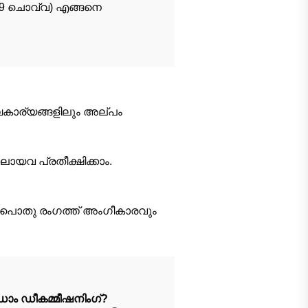
കം 29 ചൊവ്വ) എങ്ങനെ
ംബകാര്യങ്ങളിലും അല്പം
ായവ പ്രതീക്ഷിക്കാം.
ം. പൊതു രംഗത്ത് അംഗീകാരവും
ഡാം ഡീകമ്മീഷനിംഗ്?