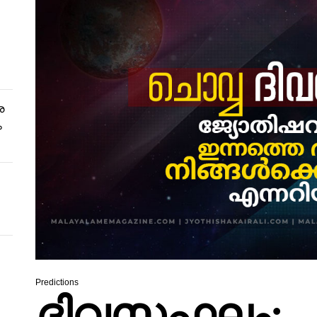
ര
ം
Predictions
ദിവസഫലം: