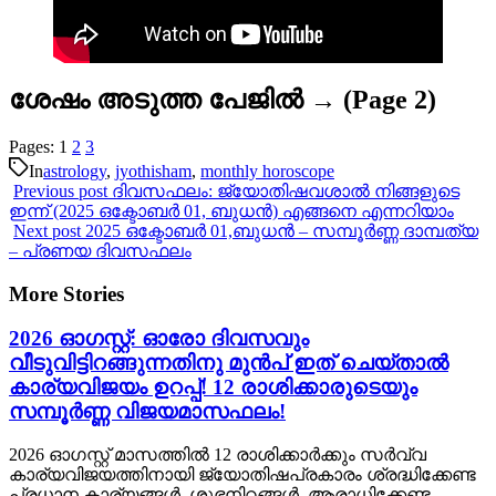
ശേഷം അടുത്ത പേജിൽ
→ (Page 2)
Pages:
1
2
3
In
astrology
,
jyothisham
,
monthly horoscope
Previous post
ദിവസഫലം: ജ്യോതിഷവശാൽ നിങ്ങളുടെ
ഇന്ന്‌ (2025 ഒക്ടോബർ 01, ബുധൻ) എങ്ങനെ എന്നറിയാം
Next post
2025 ഒക്ടോബർ 01,ബുധൻ – സമ്പൂർണ്ണ ദാമ്പത്യ
– പ്രണയ ദിവസഫലം
More Stories
2026 ഓഗസ്റ്റ്: ഓരോ ദിവസവും
വീടുവിട്ടിറങ്ങുന്നതിനു മുൻപ് ഇത് ചെയ്താൽ
കാര്യവിജയം ഉറപ്പ്! 12 രാശിക്കാരുടെയും
സമ്പൂർണ്ണ വിജയമാസഫലം!
2026 ഓഗസ്റ്റ് മാസത്തിൽ 12 രാശിക്കാർക്കും സർവ്വ
കാര്യവിജയത്തിനായി ജ്യോതിഷപ്രകാരം ശ്രദ്ധിക്കേണ്ട
പ്രധാന കാര്യങ്ങൾ, ശുഭനിറങ്ങൾ, ആരാധിക്കേണ്ട