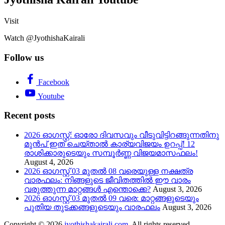
Visit
Watch @JyothishaKairali
Follow us
Facebook
Youtube
Recent posts
2026 ഓഗസ്റ്റ്: ഓരോ ദിവസവും വീടുവിട്ടിറങ്ങുന്നതിനു
മുൻപ് ഇത് ചെയ്താൽ കാര്യവിജയം ഉറപ്പ്! 12
രാശിക്കാരുടെയും സമ്പൂർണ്ണ വിജയമാസഫലം!
August 4, 2026
2026 ഓഗസ്റ്റ് 03 മുതൽ 08 വരെയുള്ള നക്ഷത്ര
വാരഫലം: നിങ്ങളുടെ ജീവിതത്തിൽ ഈ വാരം
വരുത്തുന്ന മാറ്റങ്ങൾ എന്തൊക്കെ?
August 3, 2026
2026 ഓഗസ്റ്റ് 03 മുതൽ 09 വരെ: മാറ്റങ്ങളുടെയും
പുതിയ തുടക്കങ്ങളുടെയും വാരഫലം
August 3, 2026
Copyright © 2026
jyothishakairali.com.
All rights reserved.