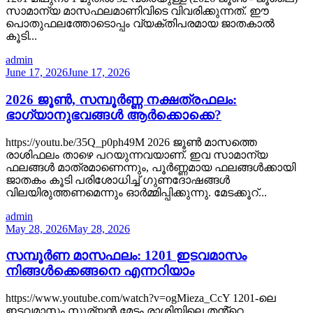
സാമാന്യ മാസഫലമാണിവിടെ വിവരിക്കുന്നത്. ഈ
പൊതുഫലത്തോടൊപ്പം വ്യക്തിപരമായ ജാതകാൽ
കൂടി...
admin
June 17, 2026
June 17, 2026
2026 ജൂൺ, സമ്പൂർണ്ണ നക്ഷത്രഫലം:
ഭാഗ്യാനുഭവങ്ങൾ ആർക്കൊക്കെ?
https://youtu.be/35Q_p0ph49M 2026 ജൂൺ മാസത്തെ
രാശിഫലം താഴെ പറയുന്നവയാണ്. ഇവ സാമാന്യ
ഫലങ്ങൾ മാത്രമാണെന്നും, പൂർണ്ണമായ ഫലങ്ങൾക്കായി
ജാതകം കൂടി പരിശോധിച്ച് ഗുണദോഷങ്ങൾ
വിലയിരുത്തണമെന്നും ഓർമ്മിപ്പിക്കുന്നു. മേടക്കൂറ്...
admin
May 28, 2026
May 28, 2026
സമ്പൂർണ മാസഫലം: 1201 ഇടവമാസം
നിങ്ങൾക്കെങ്ങനെ എന്നറിയാം
https://www.youtube.com/watch?v=ogMieza_CcY 1201-ലെ
ഇടവമാസം സൂര്യൻ മേടം രാശിയിലെ തൻ്റെ