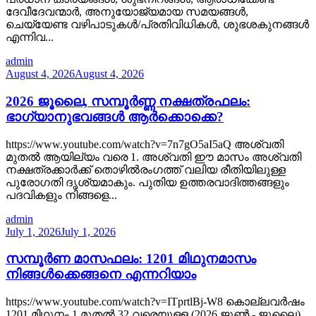
ദേവീദേവന്മാർ, അനുയോജ്യമായ സമയങ്ങൾ,
ചെയ്യേണ്ട വഴിപാടുകൾ/പ്രതിവിധികൾ, ശുഭശകുനങ്ങൾ
എന്നിവ...
admin
August 4, 2026
August 4, 2026
2026 ജൂലൈ, സമ്പൂർണ്ണ നക്ഷത്രഫലം:
ഭാഗ്യാനുഭവങ്ങൾ ആർക്കൊക്കെ?
https://www.youtube.com/watch?v=7n7gO5aI5aQ അശ്വതി
മുതൽ ആയില്യം വരെ 1. അശ്വതി ഈ മാസം അശ്വതി
നക്ഷത്രക്കാർക്ക് തൊഴിൽരംഗത്ത് വലിയ രീതിയിലുള്ള
പുരോഗതി ദൃശ്യമാകും. പുതിയ ഉത്തരവാദിത്തങ്ങളും
പദവികളും നിങ്ങളെ...
admin
July 1, 2026
July 1, 2026
സമ്പൂർണ മാസഫലം: 1201 മിഥുനമാസം
നിങ്ങൾക്കെങ്ങനെ എന്നറിയാം
https://www.youtube.com/watch?v=ITprtlBj-W8 കൊല്ലവർഷം
1201 മിഥുനം 1 മുതൽ 32 വരെയുള്ള (2026 ജൂൺ - ജൂലൈ)