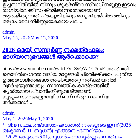
ഉച്ചസ്ഥിതിയിൽ നിന്നും ശുക്രൻ്റെ സ്വാധീനമുള്ള ഇടവം
രാശിയിലേക്ക് സംക്രമിക്കുന്നതോടെയാണ്
ആരംഭിക്കുന്നത്. പ്രകൃതിയിലും മനുഷ്യജീവിതത്തിലും
ഒരുപോലെ നിർണ്ണായകമായ പല...
admin
May 15, 2026
May 15, 2026
2026 മെയ്, സമ്പൂർണ്ണ നക്ഷത്രഫലം:
ഭാഗ്യാനുഭവങ്ങൾ ആർക്കൊക്കെ?
https://www.youtube.com/watch?v=SyQWi1C7nxE അശ്വതി
തൊഴിൽരംഗത്ത് വലിയ മാറ്റങ്ങൾ പ്രതീക്ഷിക്കാം. പുതിയ
ഉത്തരവാദിത്തങ്ങൾ തേടിയെത്തുന്നത് കരിയറിൽ
വളർച്ചയുണ്ടാക്കും. സാമ്പത്തിക കാര്യങ്ങളിൽ
കൃത്യമായ പ്ലാനിംഗ് ആവശ്യമാണ്.
കുടുംബാംഗങ്ങളുമായി നിലനിന്നിരുന്ന ചെറിയ
തർക്കങ്ങൾ...
admin
May 1, 2026
May 1, 2026
Post
Previous
ദിവസഫലം: ജ്യോതിഷവശാൽ നിങ്ങളുടെ ഇന്ന്‌ (2025
post:
ഒക്ടോബർ 01, ബുധൻ) എങ്ങനെ എന്നറിയാം
navigation
Next
2025 ഒക്ടോബർ 01,ബുധൻ – സമ്പൂർണ്ണ ദാമ്പത്യ –