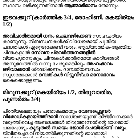
സ്ഥാനം ലഭിക്കുന്നതിനാൽ
ആത്മാഭിമാനം
തോന്നും.
ഇടവക്കൂറ് (കാർത്തിക 3/4, രോഹിണി, മകയിര്യം
1/2)
അവിചാരിതമായി ധനം ചെലവഴിക്കേണ്ട
സാഹചര്യം
കാണുന്നു. നിബന്ധനകൾക്ക് വിധേയമായി പുതിയ
പദ്ധതികൾ ഏറ്റെടുക്കേണ്ടി വരും. ആധ്യാത്മിക-ആത്മീയ
ചിന്തകളാൽ
സേവന പ്രവർത്തനങ്ങളിൽ
വ്യാപൃതനാകും. ചിന്തകൾക്കതീതമായ കാര്യങ്ങൾ
അനുഭവത്തിൽ വന്നു ചേരുമെങ്കിലും
അഹംഭാവം
ഒഴിവാക്കാൻ
ശ്രദ്ധിക്കണം. ദാമ്പത്യബന്ധം
സുഗമമാക്കാൻ
ദമ്പതികൾ വിട്ടുവീഴ്ചാ മനോഭാവം
കൈക്കൊള്ളണം.
മിഥുനക്കൂറ് (മകയിര്യം 1/2, തിരുവാതിര,
പുണർതം 3/4)
പ്രത്യക്ഷമായും പരോക്ഷമായും
വേണ്ടപ്പെട്ടവർ
വിരോധികളായിത്തീരാൻ
സാധ്യതയുണ്ട്. കീഴ്ജീവനക്കാർ
വരുത്തിവെച്ച അബദ്ധങ്ങൾ തിരുത്തുന്നതിന്റെ ഭാഗമായി
പലപ്പോഴും
കൂടുതൽ സമയം ജോലി ചെയ്യേണ്ടി വരും
.
ജീവിതച്ചെലവ് നിയന്ത്രിക്കുന്നതിന്റെ ഭാഗമായി