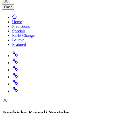
Close
Home
Predictions
Specials
Rashi Change
Believe
Featured
Home
Predictions
Specials
Rashi
Change
Believe
Featured
Jyothisha Kairali Youtube