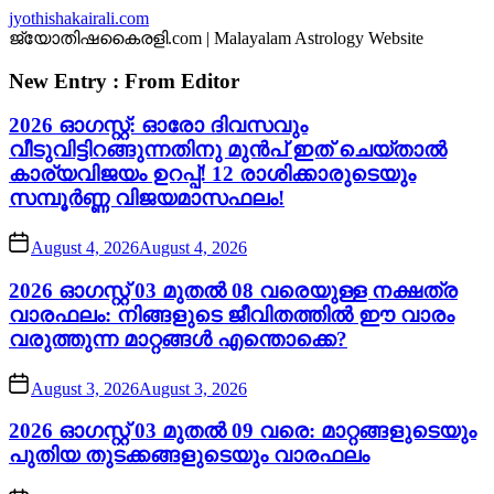
Skip
jyothishakairali.com
to
ജ്യോതിഷകൈരളി.com | Malayalam Astrology Website
the
content
New Entry : From Editor
2026 ഓഗസ്റ്റ്: ഓരോ ദിവസവും
വീടുവിട്ടിറങ്ങുന്നതിനു മുൻപ് ഇത് ചെയ്താൽ
കാര്യവിജയം ഉറപ്പ്! 12 രാശിക്കാരുടെയും
സമ്പൂർണ്ണ വിജയമാസഫലം!
August 4, 2026
August 4, 2026
2026 ഓഗസ്റ്റ് 03 മുതൽ 08 വരെയുള്ള നക്ഷത്ര
വാരഫലം: നിങ്ങളുടെ ജീവിതത്തിൽ ഈ വാരം
വരുത്തുന്ന മാറ്റങ്ങൾ എന്തൊക്കെ?
August 3, 2026
August 3, 2026
2026 ഓഗസ്റ്റ് 03 മുതൽ 09 വരെ: മാറ്റങ്ങളുടെയും
പുതിയ തുടക്കങ്ങളുടെയും വാരഫലം