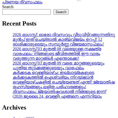
post:
പ്രണയ ദിവസഫലം
Search
Search
Recent Posts
2026 ഓഗസ്റ്റ്: ഓരോ ദിവസവും വീടുവിട്ടിറങ്ങുന്നതിനു
മുൻപ് ഇത് ചെയ്താൽ കാര്യവിജയം ഉറപ്പ്! 12
രാശിക്കാരുടെയും സമ്പൂർണ്ണ വിജയമാസഫലം!
2026 ഓഗസ്റ്റ് 03 മുതൽ 08 വരെയുള്ള നക്ഷത്ര
വാരഫലം: നിങ്ങളുടെ ജീവിതത്തിൽ ഈ വാരം
വരുത്തുന്ന മാറ്റങ്ങൾ എന്തൊക്കെ?
2026 ഓഗസ്റ്റ് 03 മുതൽ 09 വരെ: മാറ്റങ്ങളുടെയും
പുതിയ തുടക്കങ്ങളുടെയും വാരഫലം
കർക്കടക വെള്ളിയാഴ്ച: ഇല്ലായ്മകളുടെ
കർക്കടകത്തിൽ ഐശ്വര്യം നിറയ്ക്കാൻ
വെള്ളിയാഴ്ചകളിൽ ചെയ്യേണ്ടത് എന്ത്? ജ്യോതിഷ
രഹസ്യങ്ങളും ലളിത പരിഹാരങ്ങളും!
ദിവസഫലം: ജ്യോതിഷവശാൽ നിങ്ങളുടെ ഇന്ന്‌
(2026 ജൂലൈ 24, വെള്ളി) എങ്ങനെ എന്നറിയാം
Archives